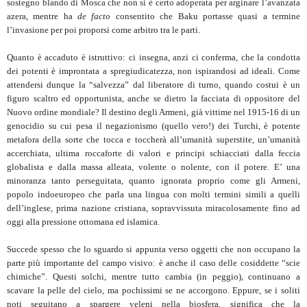
sostegno blando di Mosca che non si è certo adoperata per arginare l’avanzata
azera, mentre ha
de facto
consentito che Baku portasse quasi a termine
l’invasione per poi proporsi come arbitro tra le parti.
Quanto è accaduto è istruttivo: ci insegna, anzi ci conferma, che la condotta
dei potenti è improntata a spregiudicatezza, non ispirandosi ad ideali. Come
attendersi dunque la “salvezza” dal liberatore di turno, quando costui è un
figuro scaltro ed opportunista, anche se dietro la facciata di oppositore del
Nuovo ordine mondiale? Il destino degli Armeni, già vittime nel 1915-16 di un
genocidio su cui pesa il negazionismo (quello vero!) dei Turchi, è potente
metafora della sorte che tocca e toccherà all’umanità superstite, un’umanità
accerchiata, ultima roccaforte di valori e principi schiacciati dalla feccia
globalista e dalla massa alleata, volente o nolente, con il potere. E’ una
minoranza tanto perseguitata, quanto ignorata proprio come gli Armeni,
popolo indoeuropeo che parla una lingua con molti termini simili a quelli
dell’inglese, prima nazione cristiana, sopravvissuta miracolosamente fino ad
oggi alla pressione ottomana ed islamica.
Succede spesso che lo sguardo si appunta verso oggetti che non occupano la
parte più importante del campo visivo: è anche il caso delle cosiddette “scie
chimiche”. Questi solchi, mentre tutto cambia (in peggio), continuano a
scavare la pelle del cielo, ma pochissimi se ne accorgono. Eppure, se i soliti
noti seguitano a spargere veleni nella biosfera, significa che la