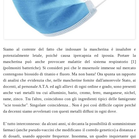
Siamo al corrente del fatto che indossare la mascherina è insalubre e
potenzialmente letale, poiché causa ipercapnia ed ipossia. Portare la
mascherina può anche provocare malattie del sistema respiratorio [1]
(polmoniti batteriche). Si consideri poi che le museruole immesse sul mercato
contengono biossido di titanio e fluoro. Ma non basta! Ora spunta un rapporto
di analisi che evidenzia che, nelle mascherine fornite dall'amorevole Stato, ai
docenti, al personale A.T.A. ed agli allievi di ogni ordine e grado, sono presenti
anche vari metalli tra cui alluminio, bario, cromo, ferro, manganese, nichel,
rame, zinco. Tra l'altro, coincidono con gli ingredienti tipici delle famigerate
"scie tossiche". Singolare coincidenza... Non è poi così difficile capire perché
da decenni siamo avvelenati con questi metalli diffusi in ogni dove.
E’ tutto interconnesso: da alcuni anni, si decanta la possibilità di somministrare
farmaci (anche pseudo-vaccini che modificano il corredo genetico) a distanza e
di dosarli, usando apposite frequenze. Insomma, un quadro inquietante qui