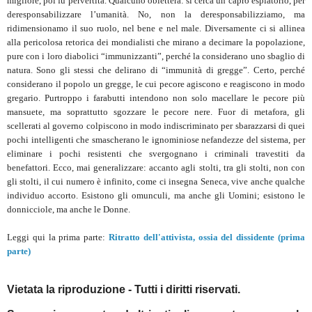
migliore, poi fu pervertita. Qualcuno obietterà: si cerca un capro espiatorio, per
deresponsabilizzare l’umanità. No, non la deresponsabilizziamo, ma
ridimensionamo il suo ruolo, nel bene e nel male. Diversamente ci si allinea
alla pericolosa retorica dei mondialisti che mirano a decimare la popolazione,
pure con i loro diabolici “immunizzanti”, perché la considerano uno sbaglio di
natura. Sono gli stessi che delirano di “immunità di gregge”. Certo, perché
considerano il popolo un gregge, le cui pecore agiscono e reagiscono in modo
gregario. Purtroppo i farabutti intendono non solo macellare le pecore più
mansuete, ma soprattutto sgozzare le pecore nere. Fuor di metafora, gli
scellerati al governo colpiscono in modo indiscriminato per sbarazzarsi di quei
pochi intelligenti che smascherano le ignominiose nefandezze del sistema, per
eliminare i pochi resistenti che svergognano i criminali travestiti da
benefattori. Ecco, mai generalizzare: accanto agli stolti, tra gli stolti, non con
gli stolti, il cui numero è infinito, come ci insegna Seneca, vive anche qualche
individuo accorto. Esistono gli omunculi, ma anche gli Uomini; esistono le
donnicciole, ma anche le Donne.
Leggi qui la prima parte:
Ritratto dell'attivista, ossia del dissidente (prima
parte)
Vietata la riproduzione - Tutti i diritti riservati.