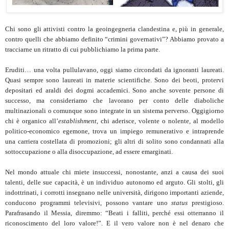
Chi sono gli attivisti contro la geoingegneria clandestina e, più in generale,
contro quelli che abbiamo definito “crimini governativi”? Abbiamo provato a
tracciarne un ritratto di cui pubblichiamo la prima parte.
Eruditi… una volta pullulavano, oggi siamo circondati da ignoranti laureati.
Quasi sempre sono laureati in materie scientifiche. Sono dei beoti, protervi
depositari ed araldi dei dogmi accademici. Sono anche sovente persone di
successo, ma consideriamo che lavorano per conto delle diaboliche
multinazionali o comunque sono integrate in un sistema perverso. Oggigiorno
chi è organico all’
establishment
, chi aderisce, volente o nolente, al modello
politico-economico egemone, trova un impiego remunerativo e intraprende
una carriera costellata di promozioni; gli altri di solito sono condannati alla
sottoccupazione o alla disoccupazione, ad essere emarginati.
Nel mondo attuale chi miete insuccessi, nonostante, anzi a causa dei suoi
talenti, delle sue capacità, è un individuo autonomo ed arguto. Gli stolti, gli
indottrinati, i corrotti insegnano nelle università, dirigono importanti aziende,
conducono programmi televisivi, possono vantare uno
status
prestigioso.
Parafrasando il Messia, diremmo: “Beati i falliti, perché essi otterranno il
riconoscimento del loro valore!”. E il vero valore non è nel denaro che