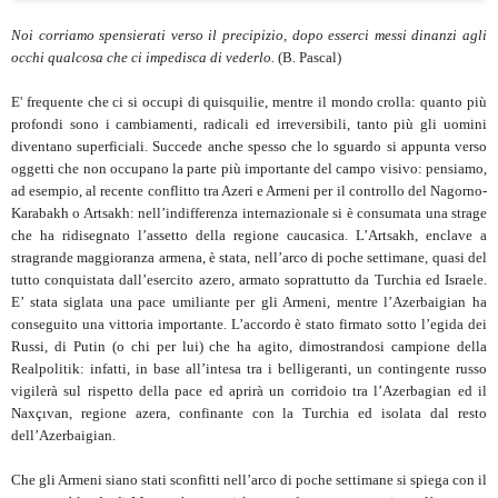
Noi corriamo spensierati verso il precipizio, dopo esserci messi dinanzi agli
occhi qualcosa che ci impedisca di vederlo.
(B. Pascal)
E' frequente che ci si occupi di quisquilie, mentre il mondo crolla: quanto più
profondi sono i cambiamenti, radicali ed irreversibili, tanto più gli uomini
diventano superficiali. Succede anche spesso che lo sguardo si appunta verso
oggetti che non occupano la parte più importante del campo visivo: pensiamo,
ad esempio, al recente conflitto tra Azeri e Armeni per il controllo del Nagorno-
Karabakh o Artsakh: nell’indifferenza internazionale si è consumata una strage
che ha ridisegnato l’assetto della regione caucasica. L’Artsakh, enclave a
stragrande maggioranza armena, è stata, nell’arco di poche settimane, quasi del
tutto conquistata dall’esercito azero, armato soprattutto da Turchia ed Israele.
E’ stata siglata una pace umiliante per gli Armeni, mentre l’Azerbaigian ha
conseguito una vittoria importante. L’accordo è stato firmato sotto l’egida dei
Russi, di Putin (o chi per lui) che ha agito, dimostrandosi campione della
Realpolitik: infatti, in base all’intesa tra i belligeranti, un contingente russo
vigilerà sul rispetto della pace ed aprirà un corridoio tra l’Azerbagian ed il
Naxçıvan, regione azera, confinante con la Turchia ed isolata dal resto
dell’Azerbaigian.
Che gli Armeni siano stati sconfitti nell’arco di poche settimane si spiega con il