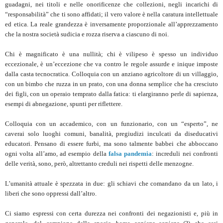
guadagni, nei titoli e nelle onorificenze che collezioni, negli incarichi di
“responsabilità” che ti sono affidati; il vero valore è nella caratura intellettuale
ed etica. La reale grandezza è inversamente proporzionale all’apprezzamento
che la nostra società sudicia e rozza riserva a ciascuno di noi.
Chi è magnificato è una nullità; chi è vilipeso è spesso un individuo
eccezionale, è un’eccezione che va contro le regole assurde e inique imposte
dalla casta tecnocratica. Colloquia con un anziano agricoltore di un villaggio,
con un bimbo che ruzza in un prato, con una donna semplice che ha cresciuto
dei figli, con un operaio temprato dalla fatica: ti elargiranno perle di sapienza,
esempi di abnegazione, spunti per riflettere.
Colloquia con un accademico, con un funzionario, con un “esperto”, ne
caverai solo luoghi comuni, banalità, pregiudizi inculcati da diseducativi
educatori. Pensano di essere furbi, ma sono talmente babbei che abboccano
ogni volta all’amo, ad esempio della
falsa pandemia
: increduli nei confronti
delle verità, sono, però, altrettanto creduli nei rispetti delle menzogne.
L’umanità attuale è spezzata in due: gli schiavi che comandano da un lato, i
liberi che sono oppressi dall’altro.
Ci siamo espressi con certa durezza nei confronti dei negazionisti e, più in