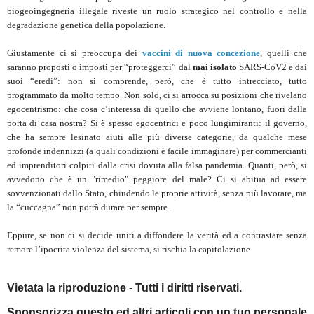
biogeoingegneria illegale riveste un ruolo strategico nel controllo e nella
degradazione genetica della popolazione.
Giustamente ci si preoccupa dei
vaccini di nuova concezione
, quelli che
saranno proposti o imposti per “proteggerci” dal
mai isolato
SARS-CoV2 e dai
suoi “eredi”: non si comprende, però, che è tutto intrecciato, tutto
programmato da molto tempo. Non solo, ci si arrocca su posizioni che rivelano
egocentrismo: che cosa c’interessa di quello che avviene lontano, fuori dalla
porta di casa nostra? Si è spesso egocentrici e poco lungimiranti: il governo,
che ha sempre lesinato aiuti alle più diverse categorie, da qualche mese
profonde indennizzi (a quali condizioni è facile immaginare) per commercianti
ed imprenditori colpiti dalla crisi dovuta alla falsa pandemia. Quanti, però, si
avvedono che è un "rimedio" peggiore del male? Ci si abitua ad essere
sovvenzionati dallo Stato, chiudendo le proprie attività, senza più lavorare, ma
la “cuccagna” non potrà durare per sempre.
Eppure, se non ci si decide uniti a diffondere la verità ed a contrastare senza
remore l’ipocrita violenza del sistema, si rischia la capitolazione.
Vietata la riproduzione - Tutti i diritti riservati.
Sponsorizza questo ed altri articoli con un tuo personale