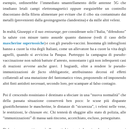
esempio, ordinerebbe l’immediato smantellamento delle antenne 5G che
irradiano letali campi elettromagnetici oppure eseguirebbe un controllo
draconiano della filiera alimentare per evitare che il cibo sia contaminato dai
metalli (provenienti dalla geoingegneria clandestina) e da mille altri veleni.
In realtà, Giuseppi e il suo
entourage
, per considerare solo l’Italia, “difendono”
la salute con misure tanto assurde quanto dannose (vedi il caso delle
mascherine supertossiche
) e con gli pseudo-vaccini. Insomma gli imbroglioni
hanno a cuore la vita degli Italiani, come un allevatore ha a cuore la vita degli
agnelli, quando si avvicina la Pasqua. Purtroppo la campagna di pseudo-
vaccinazione non subirà battute d’arresto, nonostante i già non infrequenti casi
di reazioni avverse anche gravi. I bugiardi, oltre a rendere le pseudo-
immunizzazioni
de facto
obbligatorie, attribuiranno decessi ed effetti
collaterali ad una mutazione del fantomatico virus, proponendo ed imponendo
altri finti antidoti necessari, secondo loro, per scampare al falso contagio.
Poi il crescendo rossiniano è destinato a sfociare in una “nuova normalità” che
della passata situazione conserverà ben poco: le scuse più disparate
giustificheranno le mascherine, le distanze di “sicurezza”, i veleni nelle vene,
le restrizioni, le chiusure etc. Chi tenterà di sfuggire allo stato di polizia, alle
“immunizzazioni” di massa sarà rincorso, accerchiato, escluso, perseguitato.