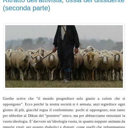
(seconda parte)
Goethe scrive che “il mondo progredisce solo grazie a coloro che si
oppongono”. Ecco perché la nostra società si è arenata, anzi regredisce ogni
giorno di più, giacché regna il conformismo: pochi si oppongono, non tanto
per obbedire al Diktat del “pensiero” unico, ma per abbracciarne entusiasti la
vuota ideologia. E’ davvero un’ideologia vuota, in quanto neppure animata da
impulsi vitali, per quanto diabolici e distorti, come quelli che infiammarono