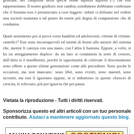
generale, del campione della specie
homo sapiens sapiens
(?) che essi
rappresentano. Il nostro giudizio non cambia, nondimeno dobbiamo confessare
che il biasimo non è pronunciato a cuor leggero: infatti ci doliamo nel vedere
una società snaturata a tal punto da essere più degna di compassione che di
condanna.
Quale sentimento poi si prova verso bambini ed adolescenti, vittime di vittime-
carnefici? Essi sono inconsapevoli ed inermi di fronte alle astuzie del sistema
che, mentre li carezza con una mano, con l’altra li bastona. Eppure, a volte, si
ha un atteggiamento duplice: da un lato si commisera la sorte di costoro,
dall’altro si è insofferenti, perché le opportunità di coltivare il discernimento
sono offerte a queste ultime generazioni come alle precedenti. Sono poche le
occasioni, ma non mancano: sono libri, sono eventi, sono maestri, sono
incontri, ma essi li ignorano oppure, se si imbattono in queste
chances
di
crescita, le schivano, più per ignavia che per paura.
Vietata la riproduzione - Tutti i diritti riservati.
Sponsorizza questo ed altri articoli con un tuo personale
contributo
.
Aiutaci a mantenere aggiornato questo blog.