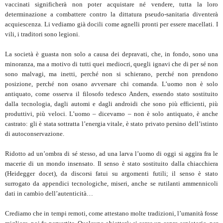
vaccinati significherà non poter acquistare né vendere, tutta la loro
determinazione a combattere contro la dittatura pseudo-sanitaria diventerà
acquiescenza. Li vediamo già docili come agnelli pronti per essere macellati. I
vili, i traditori sono legioni.
La società è guasta non solo a causa dei depravati, che, in fondo, sono una
minoranza, ma a motivo di tutti quei mediocri, quegli ignavi che di per sé non
sono malvagi, ma inetti, perché non si schierano, perché non prendono
posizione, perché non osano avversare chi comanda. L’uomo non è solo
antiquato, come osserva il filosofo tedesco Anders, essendo stato sostituito
dalla tecnologia, dagli automi e dagli androidi che sono più efficienti, più
produttivi, più veloci. L’uomo – dicevamo – non è solo antiquato, è anche
castrato: gli è stata sottratta l’energia vitale, è stato privato persino dell’istinto
di autoconservazione.
Ridotto ad un’ombra di sé stesso, ad una larva l’uomo di oggi si aggira fra le
macerie di un mondo insensato. Il senso è stato sostituito dalla chiacchiera
(Heidegger docet), da discorsi fatui su argomenti futili; il senso è stato
surrogato da appendici tecnologiche, miseri, anche se rutilanti ammennicoli
dati in cambio dell’autenticità…
Crediamo che in tempi remoti, come attestano molte tradizioni, l’umanità fosse