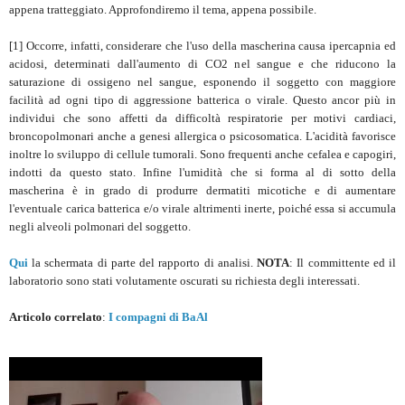
appena tratteggiato. Approfondiremo il tema, appena possibile.
[1] Occorre, infatti, considerare che l'uso della mascherina causa ipercapnia ed
acidosi, determinati dall'aumento di CO2 nel sangue e che riducono la
saturazione di ossigeno nel sangue, esponendo il soggetto con maggiore
facilità ad ogni tipo di aggressione batterica o virale. Questo ancor più in
individui che sono affetti da difficoltà respiratorie per motivi cardiaci,
broncopolmonari anche a genesi allergica o psicosomatica. L'acidità favorisce
inoltre lo sviluppo di cellule tumorali. Sono frequenti anche cefalea e capogiri,
indotti da questo stato. Infine l'umidità che si forma al di sotto della
mascherina è in grado di produrre dermatiti micotiche e di aumentare
l'eventuale carica batterica e/o virale altrimenti inerte, poiché essa si accumula
negli alveoli polmonari del soggetto.
Qui
la schermata di parte del rapporto di analisi.
NOTA
: Il committente ed il
laboratorio sono stati volutamente oscurati su richiesta degli interessati.
Articolo correlato
:
I compagni di BaAl