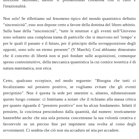
l'irrazionalità.
Non solo! Se riflettiamo sul fenomeno tipico del mondo quantistico definito
“sincronicità”, esso non depone certo a favore della dottrina del libero arbitrio.
Sulla base della “sincronicità”, “tutte le strutture e gli eventi nell’Universo
sono soltanto una complessa trama di particelle che si muovono nel ‘tempo’ e
per le quali il passato e il futuro, per il principio della sovrapposizione degli
opposti, sono solo un eterno presente” (V. Marchi). Così abbiamo dimostrato
che il concetto di libertà non si può fondare sulle acquisizioni, comunque
spesso controintuitive, della meccanica quantistica la cui cornice teoretica è di
natura matematica, non etica.
Certo, qualcuno eccepisce, nel modo seguente: “Bisogna che tutti ci
focalizziamo sul pensiero positivo, se vogliamo evitare che gli eventi
precipitino”. Non è questa la sede per smentire o, almeno, ridimensionare
questo luogo comune: ci limitiamo a notare che il richiamo alla massa critica
per quanto riguarda il “pensiero positivo” non ha alcun fondamento. Infatti il
pensiero, la coscienza prescindono dalla quantità, dal numero: teoricamente
basterebbe anche che una sola persona concentrasse la sua volontà creativa e
favorevole su un preciso fine per imprimere una svolta al corso degli
avvenimenti. Ci sembra che ciò non sia accaduto né stia per accadere.