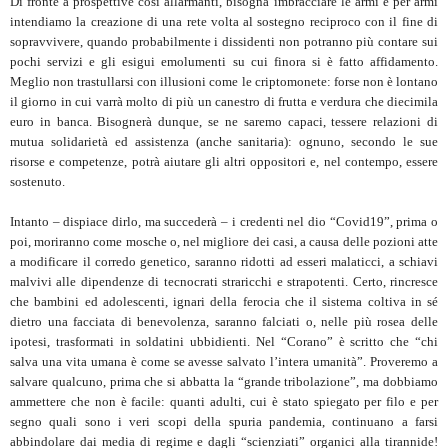
Di fronte a prospettive così allarmanti, bisogna imbracciare le armi e per armi
intendiamo la creazione di una rete volta al sostegno reciproco con il fine di
sopravvivere, quando probabilmente i dissidenti non potranno più contare sui
pochi servizi e gli esigui emolumenti su cui finora si è fatto affidamento.
Meglio non trastullarsi con illusioni come le criptomonete: forse non è lontano
il giorno in cui varrà molto di più un canestro di frutta e verdura che diecimila
euro in banca. Bisognerà dunque, se ne saremo capaci, tessere relazioni di
mutua solidarietà ed assistenza (anche sanitaria): ognuno, secondo le sue
risorse e competenze, potrà aiutare gli altri oppositori e, nel contempo, essere
sostenuto.
Intanto – dispiace dirlo, ma succederà – i credenti nel dio “Covid19”, prima o
poi, moriranno come mosche o, nel migliore dei casi, a causa delle pozioni atte
a modificare il corredo genetico, saranno ridotti ad esseri malaticci, a schiavi
malvivi alle dipendenze di tecnocrati straricchi e strapotenti. Certo, rincresce
che bambini ed adolescenti, ignari della ferocia che il sistema coltiva in sé
dietro una facciata di benevolenza, saranno falciati o, nelle più rosea delle
ipotesi, trasformati in soldatini ubbidienti. Nel “Corano” è scritto che “chi
salva una vita umana è come se avesse salvato l’intera umanità”. Proveremo a
salvare qualcuno, prima che si abbatta la “grande tribolazione”, ma dobbiamo
ammettere che non è facile: quanti adulti, cui è stato spiegato per filo e per
segno quali sono i veri scopi della spuria pandemia, continuano a farsi
abbindolare dai media di regime e dagli “scienziati” organici alla tirannide!