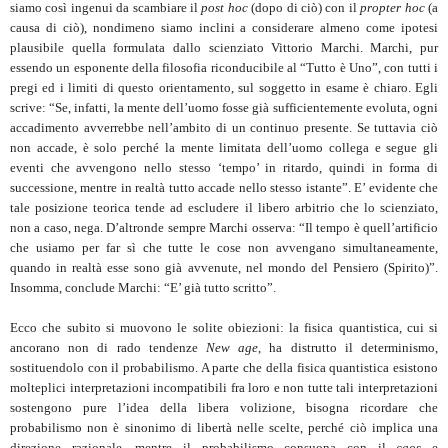
siamo così ingenui da scambiare il
post hoc
(dopo di ciò) con il
propter hoc
(a
causa di ciò), nondimeno siamo inclini a considerare almeno come ipotesi
plausibile quella formulata dallo scienziato Vittorio Marchi. Marchi, pur
essendo un esponente della filosofia riconducibile al “Tutto è Uno”, con tutti i
pregi ed i limiti di questo orientamento, sul soggetto in esame è chiaro. Egli
scrive: “Se, infatti, la mente dell’uomo fosse già sufficientemente evoluta, ogni
accadimento avverrebbe nell’ambito di un continuo presente. Se tuttavia ciò
non accade, è solo perché la mente limitata dell’uomo collega e segue gli
eventi che avvengono nello stesso ‘tempo’ in ritardo, quindi in forma di
successione, mentre in realtà tutto accade nello stesso istante”. E’ evidente che
tale posizione teorica tende ad escludere il libero arbitrio che lo scienziato,
non a caso, nega. D’altronde sempre Marchi osserva: “Il tempo è quell’artificio
che usiamo per far sì che tutte le cose non avvengano simultaneamente,
quando in realtà esse sono già avvenute, nel mondo del Pensiero (Spirito)”.
Insomma, conclude Marchi: “E’ già tutto scritto”.
Ecco che subito si muovono le solite obiezioni: la fisica quantistica, cui si
ancorano non di rado tendenze
New age
, ha distrutto il determinismo,
sostituendolo con il probabilismo. A parte che della fisica quantistica esistono
molteplici interpretazioni incompatibili fra loro e non tutte tali interpretazioni
sostengono pure l’idea della libera volizione, bisogna ricordare che
probabilismo non è sinonimo di libertà nelle scelte, perché ciò implica una
direzione razionale, mentre il probabilismo consuona con il
caos
e