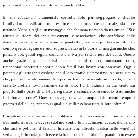
gli animi di gerarchi e sudditi nei regimi totalitari.
E’ una
Ideenkleid
strumentale costruita solo per soggiogare e circuire
l’individuo massificato: non esprime una concezione del reale, sia pure
nefanda. Viene a taglio un messaggio che abbiamo ricevuto da un amico: “Si è
tentati di ridere dei tanti movimenti e associazioni che confidano nelle
denunce, raccolte firme, petizioni e quant'altro, rivolte ai giudici e ai tribunali
contro questo regime e i suoi soprusi. Tuttavia la Storia ci insegna anche che,
prima o poi, questi regimi crollano e arriva per tutti la resa dei conti. Questo
anche grazie a quei pochissimi che in ogni campo, nonostante tutto,
rimangono incorrotti e continuano a fare il loro lavoro con coscienza. Oggi i
potenti e gli arroganti credono che il loro trionfo sia prossimo, ma sono sicuro
che, proprio quando saranno lì lì per mettere l'ultima carta sulla vetta, tutto il
castello crollerà rovinosamente su di loro. [...] Il Signore in cui credo sta
proprio dalla parte di chi è perseguitato e calunniato, essendolo stato anche
Lui fino alla croce”. Questo messaggio evoca i campioni del nostro tempo, i
guerrieri della luce, rispetto ai quali i pusilli rivelano tutta la loro infimità.
Consideriamo
en passant
il problema delle "vaccinazioni" più o meno
obbligatorie: quanti oggi si sgolano contro le inoculazioni coatte, dichiarano
che mai e poi mai si faranno iniettare una miscela tossica nelle vene! Li
vediamo già in coda per ricevere la loro dose di “antidoto”: quando non essere