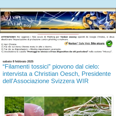
sabato 8 febbraio 2025
“Filamenti tossici” piovono dal cielo:
intervista a Christian Oesch, Presidente
dell’Associazione Svizzera WIR