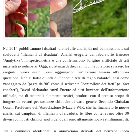
Nel 2014 pubblicammo i risultati relativi alle analisi da noi commissionate sui
cosiddetti "filamenti di ricaduta". Analisi eseguite dal laboratorio francese
"Analytika", in spettrometria e che confermarono l'origine artificiale di tali
materiali aviodispersi. Oggi, a distanza di dieci anni, un laboratorio svizzero ha
eseguito nuovi esami: essi aggiungono un'ulteriore tessera all'annosa
questione. Non si tratta quindi di "innocue tele di ragno volante", così come
vaneggiato da "pezzi da 90" come il sedicente "controllore dei fatti" (o "fact
checher"), David Alehandro Anzil Puente ed altri luminari dell'informazione
ufficiale, ma di materiali altamente tossici, prodotti con il preciso scopo di
fungere da vettori per sostanze chimiche di vario genere. Secondo Christian
Oesch, Presidente dell’Associazione Svizzera WIR, che ha finanziato le nuove
analisi sui campioni di filamenti di ricaduta, le fibre contenevano oltre 30
diversi composti chimici, molti dei quali sono altamente nocivi e infiammabili.
Tra i composti identificati si annoverano derivati del benzene (noto