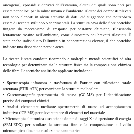
oncogeno), epossidi e derivati dell’istamina, alcuni dei quali sono noti per
essere pericolosi per la salute umana e l’ambiente. Alcune dei composti rilevati
non sono elencati in alcun archivio di dati: ciò suggerisce che potrebbero
essere di recente sviluppo o sperimentali. La struttura cava delle fibre potrebbe
fungere da meccanismo di trasporto per sostanze chimiche, rilasciando
lentamente tossine nell’ambiente, come dimostrato nei brevetti rilasciati. È
stata anche individuato l'alluminio in concentrazioni elevate, il che potrebbe
indicare una dispersione per via aerea.
La ricerca è stata condotta ricorrendo a molteplici metodi scientifici ad alta
tecnologia per determinare sia la struttura fisica sia la composizione chimica
delle fibre. Le tecniche analitiche applicate includono:
• Spettroscopia infrarossa a trasformata di Fourier con riflessione totale
attenuata (FTIR-ATR) per esaminare la struttura molecolare.
• Gascromatografia-spettrometria di massa (GC-MS) per l’identificazione
precisa dei composti chimici.
• Analisi elementare mediante spettrometria di massa ad accoppiamento
induttivo (ICP-MS) per rilevare tracce di elementi nel materiale.
• Microscopia elettronica a scansione dotata di raggi X a dispersione di energia
(SEM-EDX) per studiare la struttura fine e la composizione a livello
microscopico almeno a risoluzione nanometrica.