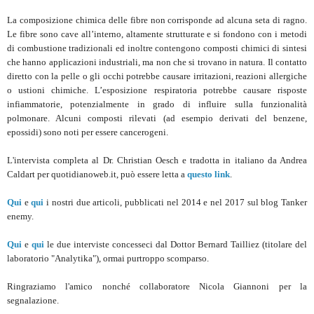
La composizione chimica delle fibre non corrisponde ad alcuna seta di ragno.
Le fibre sono cave all’interno, altamente strutturate e si fondono con i metodi
di combustione tradizionali ed inoltre contengono composti chimici di sintesi
che hanno applicazioni industriali, ma non che si trovano in natura. Il contatto
diretto con la pelle o gli occhi potrebbe causare irritazioni, reazioni allergiche
o ustioni chimiche. L’esposizione respiratoria potrebbe causare risposte
infiammatorie, potenzialmente in grado di influire sulla funzionalità
polmonare. Alcuni composti rilevati (ad esempio derivati ​​del benzene,
epossidi) sono noti per essere cancerogeni.
L'intervista completa al Dr. Christian Oesch e tradotta in italiano da Andrea
Caldart per quotidianoweb.it, può essere letta a
questo link
.
Qui
e
qui
i nostri due articoli, pubblicati nel 2014 e nel 2017 sul blog Tanker
enemy.
Qui
e
qui
le due interviste concesseci dal Dottor Bernard Tailliez (titolare del
laboratorio "Analytika"), ormai purtroppo scomparso.
Ringraziamo l'amico nonché collaboratore Nicola Giannoni per la
segnalazione.