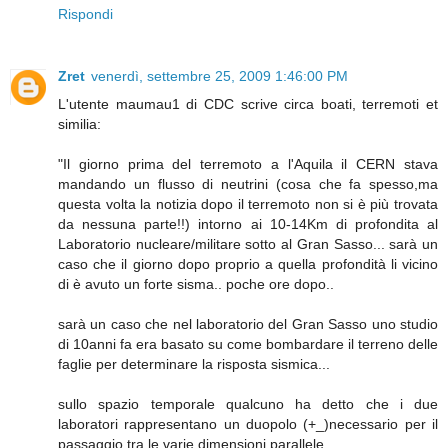
Rispondi
Zret
venerdì, settembre 25, 2009 1:46:00 PM
L'utente maumau1 di CDC scrive circa boati, terremoti et
similia:
"Il giorno prima del terremoto a l'Aquila il CERN stava
mandando un flusso di neutrini (cosa che fa spesso,ma
questa volta la notizia dopo il terremoto non si è più trovata
da nessuna parte!!) intorno ai 10-14Km di profondita al
Laboratorio nucleare/militare sotto al Gran Sasso... sarà un
caso che il giorno dopo proprio a quella profondità li vicino
di è avuto un forte sisma.. poche ore dopo..
sarà un caso che nel laboratorio del Gran Sasso uno studio
di 10anni fa era basato su come bombardare il terreno delle
faglie per determinare la risposta sismica...
sullo spazio temporale qualcuno ha detto che i due
laboratori rappresentano un duopolo (+_)necessario per il
passaggio tra le varie dimensioni parallele..