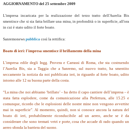
AGGIORNAMENTO del 25 settembre 2009
L'impresa incaricata per la realizzazione del terzo tratto dell'Aurelia Bis
smentisce che si sia fatta brillare una mina, in profondità o in superficie, all'ora
in cui è stato udito il forte boato.
Sanremonews
pubblica
così la rettifica:
Boato di ieri: l'impresa smentisce il brillamento della mina
L’impresa edile degli Ingg. Provera e Carrassi di Roma, che sta costruendo
l’Aurelia Bis, sia a Taggia che a Sanremo, sul nuovo tratto, ha smentito
seccamente la notizia da noi pubblicata ieri, in riguardo al forte boato, udito
intorno alle 12 su buona parte della costa.
“La mina che noi abbiamo ‘brillato’ – ha detto il capo cantiere dell’impresa – è
stata fatta esplodere, come da comunicazione alla Prefettura, alle 15.25 e
comunque, ricordo che le esplosioni delle nostre mine non vengono avvertite
mai in superficie”. Al momento, quindi, non si conosce ancora la natura del
boato di ieri, probabilmente riconducibile ad un aereo, anche se è da
considerare che sono tremati vetri e porte, cosa che accade di rado quando un
aereo sfonda la barriera del suono.