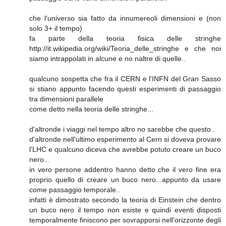
che l'universo sia fatto da innumereoli dimensioni e (non
solo 3+ il tempo)
fa parte della teoria fisica delle stringhe
http://it.wikipedia.org/wiki/Teoria_delle_stringhe e che noi
siamo intrappolati in alcune e no naltre di quelle..
qualcuno sospetta che fra il CERN e l'INFN del Gran Sasso
si stiano appunto facendo questi esperimenti di passaggio
tra dimensioni parallele
come detto nella teoria delle stringhe...
d'altronde i viaggi nel tempo altro no sarebbe che questo..
d'altronde nell'ultimo esperimento al Cern si doveva provare
l'LHC e qualcuno diceva che avrebbe potuto creare un buco
nero...
in vero persone addentro hanno detto che il vero fine era
proprio quello di creare un buco nero...appunto da usare
come passaggio temporale..
infatti è dimostrato secondo la teoria di Einstein che dentro
un buco nero il tempo non esiste e quindi eventi disposti
temporalmente finiscono per sovrapporsi nell'orizzonte degli