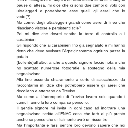
pause di attesa, mi dice che ci sono due campi di volo con
ultraleggeri e potrebberto esse quelli gli aerei che io
vedo(?)
Ma come, degli ultraleggeri grandi come aerei di linea che
rilasciano vistose e persistenti scie?
Poi mi dice che dovrei sentire la torre di controllo o i
carabinieri.
Gli rispondo che ai carabinieri l'ho già segnalato e mi hanno
detto che devo avvisare l'Arpav,insomma ogniuno passa la
patata
(bollente)all'altro, anche a questo signore faccio notare che
ho scattato numerose fotografie a sostegno della mia
segnalazione.
Alla fine essendo chiaramente a corto di sciocchezze da
raccontarmi mi dice che potrebbero essere gli aerei che
decollano e atterrano da Treviso.
Ma come a L'aereoporto di Treviso lavora solo quando i
cumuli fanno la loro comparsa penso io.
Il gentile signore mi invita in ogni caso ad inoltrare una
segnalazione scritta all'ENAC cosa che farò al più presto
anche se penso che difficilmente avrò un riscontro.
Ma l'importante è farsi sentire loro devono sapere che noi