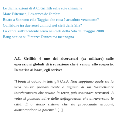
Le dichiarazioni di A.C. Griffith sulle scie chimiche
Marc Filterman, Les armes de l'ombre
Boato a Sanremo ed a Taggia: che cosa è accaduto veramente?
Collisione tra due aerei chimici nei cieli della Sila?
La verità sull’incidente aereo nei cieli della Sila del maggio 2008
Bang sonico su Firenze: l'ennesima menzogna
A.C. Griffith è uno dei ricercatori (ex militare) sulle
operazioni globali di irrorazione che è venuto allo scoperto.
In merito ai boati, egli scrive:
"
I boati si odono in tutti gli U.S.A. Non sappiamo quale sia la
vera causa: probabilmente è l'effetto di un trasmettitore
interferometro che scuote la terra, può scatenare terremoti. A
volte si possono udire delle deflagrazioni che attraversano le
città. È o stesso sistema che sta provocando uragani,
aumentandone la potenza
". [...]