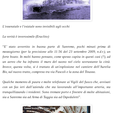
L’essenziale e l’esiziale sono invisibili agli occhi
La verità è inverosimile (Eraclito)
“
E’ stato avvertito in buona parte di Sanremo, pochi minuti prima di
mezzogiorno (per la precisione alle 11:56 del 23 settembre 2009, n.d.r.), un
forte boato. In molti hanno pensato, come spesso capita in questi casi (?), ad
un aereo che ha infranto il muro del suono nel cielo sovrastante la città.
Invece, questa volta, si è trattato di un'esplosione nel cantiere dell’Aurelia
Bis, sul nuovo tratto, compreso tra via Pascoli e la zona del Tinasso.
Qualche momento di paura e molte telefonate ai Vigili del fuoco che, avvisati
con un fax ieri dall’azienda che sta lavorando all’importante arteria, sta
tranquillizzando i residenti. Sono tremate porte e finestre di molte abitazioni,
sia a Sanremo sia ad Arma di Taggia sia ad Ospedaletti
”.