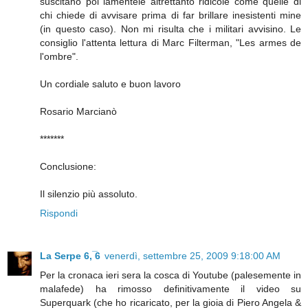
suscitano poi lamentele altrettanto ridicole come quelle di
chi chiede di avvisare prima di far brillare inesistenti mine
(in questo caso). Non mi risulta che i militari avvisino. Le
consiglio l'attenta lettura di Marc Filterman, "Les armes de
l'ombre".
Un cordiale saluto e buon lavoro
Rosario Marcianò
*******
Conclusione:
Il silenzio più assoluto.
Rispondi
La Serpe 6, ̅6
venerdì, settembre 25, 2009 9:18:00 AM
Per la cronaca ieri sera la cosca di Youtube (palesemente in
malafede) ha rimosso definitivamente il video su
Superquark (che ho ricaricato, per la gioia di Piero Angela &