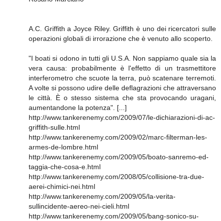
A.C. Griffith a Joyce Riley. Griffith è uno dei ricercatori sulle
operazioni globali di irrorazione che è venuto allo scoperto.
"I boati si odono in tutti gli U.S.A. Non sappiamo quale sia la
vera causa: probabilmente è l'effetto di un trasmettitore
interferometro che scuote la terra, può scatenare terremoti.
A volte si possono udire delle deflagrazioni che attraversano
le città. È o stesso sistema che sta provocando uragani,
aumentandone la potenza". [...]
http://www.tankerenemy.com/2009/07/le-dichiarazioni-di-ac-
griffith-sulle.html
http://www.tankerenemy.com/2009/02/marc-filterman-les-
armes-de-lombre.html
http://www.tankerenemy.com/2009/05/boato-sanremo-ed-
taggia-che-cosa-e.html
http://www.tankerenemy.com/2008/05/collisione-tra-due-
aerei-chimici-nei.html
http://www.tankerenemy.com/2009/05/la-verita-
sullincidente-aereo-nei-cieli.html
http://www.tankerenemy.com/2009/05/bang-sonico-su-