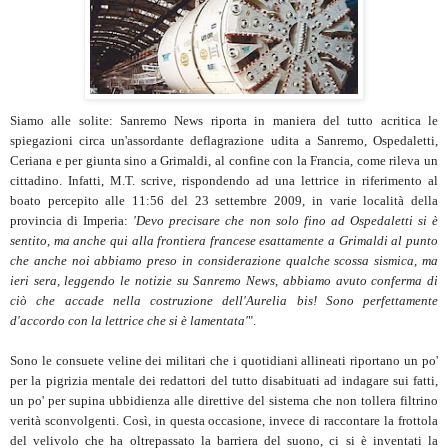
Siamo alle solite: Sanremo News riporta in maniera del tutto acritica le
spiegazioni circa un'assordante deflagrazione udita a Sanremo, Ospedaletti,
Ceriana e per giunta sino a Grimaldi, al confine con la Francia, come rileva un
cittadino. Infatti, M.T. scrive, rispondendo ad una lettrice in riferimento al
boato percepito alle 11:56 del 23 settembre 2009, in varie località della
provincia di Imperia:
'Devo precisare che non solo fino ad Ospedaletti si è
sentito, ma anche qui alla frontiera francese esattamente a Grimaldi al punto
che anche noi abbiamo preso in considerazione qualche scossa sismica, ma
ieri sera, leggendo le notizie su Sanremo News, abbiamo avuto conferma di
ciò che accade nella costruzione dell'Aurelia bis! Sono perfettamente
d'accordo con la lettrice che si è lamentata'
".
Sono le consuete veline dei militari che i quotidiani allineati riportano un po'
per la pigrizia mentale dei redattori del tutto disabituati ad indagare sui fatti,
un po' per supina ubbidienza alle direttive del sistema che non tollera filtrino
verità sconvolgenti. Così, in questa occasione, invece di raccontare la frottola
del velivolo che ha oltrepassato la barriera del suono, ci si è inventati la