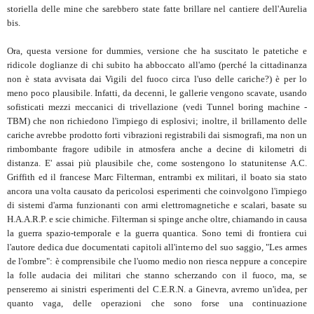
storiella delle mine che sarebbero state fatte brillare nel cantiere dell'Aurelia
bis.
Ora, questa versione for dummies, versione che ha suscitato le patetiche e
ridicole doglianze di chi subito ha abboccato all'amo (perché la cittadinanza
non è stata avvisata dai Vigili del fuoco circa l'uso delle cariche?) è per lo
meno poco plausibile. Infatti, da decenni, le gallerie vengono scavate, usando
sofisticati mezzi meccanici di trivellazione (vedi Tunnel boring machine -
TBM) che non richiedono l'impiego di esplosivi; inoltre, il brillamento delle
cariche avrebbe prodotto forti vibrazioni registrabili dai sismografi, ma non un
rimbombante fragore udibile in atmosfera anche a decine di kilometri di
distanza. E' assai più plausibile che, come sostengono lo statunitense A.C.
Griffith ed il francese Marc Filterman, entrambi ex militari, il boato sia stato
ancora una volta causato da pericolosi esperimenti che coinvolgono l'impiego
di sistemi d'arma funzionanti con armi elettromagnetiche e scalari, basate su
H.A.A.R.P. e scie chimiche. Filterman si spinge anche oltre, chiamando in causa
la guerra spazio-temporale e la guerra quantica. Sono temi di frontiera cui
l'autore dedica due documentati capitoli all'interno del suo saggio, "Les armes
de l'ombre": è comprensibile che l'uomo medio non riesca neppure a concepire
la folle audacia dei militari che stanno scherzando con il fuoco, ma, se
penseremo ai sinistri esperimenti del C.E.R.N. a Ginevra, avremo un'idea, per
quanto vaga, delle operazioni che sono forse una continuazione