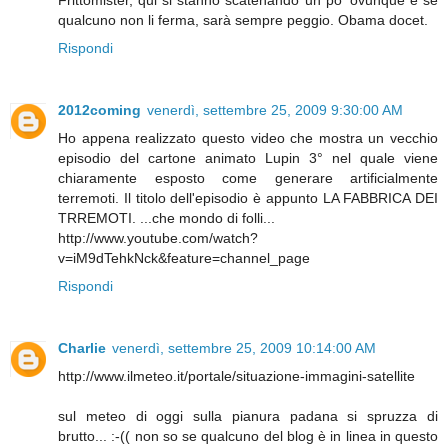
Frittomister, qui si stanno scatenando un po' ovunque e se
qualcuno non li ferma, sarà sempre peggio. Obama docet.
Rispondi
2012coming
venerdì, settembre 25, 2009 9:30:00 AM
Ho appena realizzato questo video che mostra un vecchio
episodio del cartone animato Lupin 3° nel quale viene
chiaramente esposto come generare artificialmente
terremoti. Il titolo dell'episodio è appunto LA FABBRICA DEI
TRREMOTI. ...che mondo di folli...
http://www.youtube.com/watch?
v=iM9dTehkNck&feature=channel_page
Rispondi
Charlie
venerdì, settembre 25, 2009 10:14:00 AM
http://www.ilmeteo.it/portale/situazione-immagini-satellite
sul meteo di oggi sulla pianura padana si spruzza di
brutto... :-(( non so se qualcuno del blog è in linea in questo