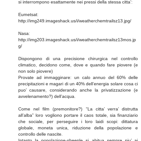
si interrompono esattamente nei pressi della stessa citta’:
Eumetsat:
http://img249.imageshack.us/i/weatherchemtrailsz13.jpg/
Nasa:
http://img203.imageshack.us/i/weatherchemtrailsz13mos.jp
g/
Dispongono di una precisione chirurgica nel controllo
climatico, decidono come, dove e quando fare piovere (e
non solo piovere)
Provate ad immagginare: un calo annuo del 60% delle
precipitazioni e magari di un 40% dell’energia solare cosa ci
puo’ causare, considerando anche la privatizzazione (e
avvelenamento?) dell’acqua.
Come nel film (premonitore?) “La citta’ verra’ distrutta
all’alba” loro vogliono portare il caos totale, sia finanziario
che sociale, per perseguire i loro laidi scopi: dittatura
globale, moneta unica, riduzione della popolazione e
controllo delle nascite.
Intanto la popolazione-sheeple si abitua sempre piu’ ai