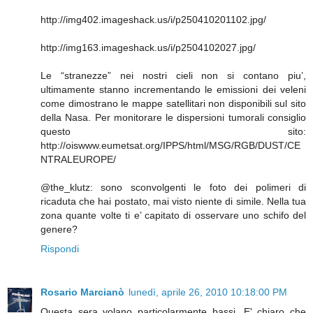
http://img402.imageshack.us/i/p250410201102.jpg/
http://img163.imageshack.us/i/p2504102027.jpg/
Le “stranezze” nei nostri cieli non si contano piu’,
ultimamente stanno incrementando le emissioni dei veleni
come dimostrano le mappe satellitari non disponibili sul sito
della Nasa. Per monitorare le dispersioni tumorali consiglio
questo sito:
http://oiswww.eumetsat.org/IPPS/html/MSG/RGB/DUST/CE
NTRALEUROPE/
@the_klutz: sono sconvolgenti le foto dei polimeri di
ricaduta che hai postato, mai visto niente di simile. Nella tua
zona quante volte ti e’ capitato di osservare uno schifo del
genere?
Rispondi
Rosario Marcianò
lunedì, aprile 26, 2010 10:18:00 PM
Questa sera volano particolarmente bassi. E' chiaro che