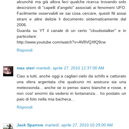
alcunchè ma già allora feci qualche ricerca trovando solo
descrizioni di "capelli d'angelo" associati ai fenomeni UFO.
Facilmente osservabili se sai cosa cercare, questi fili assai
strani e altre delizie li documento sistematicamente dal
2006.
Guarda su YT il canale di un certo "cloudsstalker" e in
particolare:
http://www.youtube.com/watch?v=AV8VQXfQ9cw
Rispondi
max steri
martedì, aprile 27, 2010 12:37:00 AM
Ciao a tutti, anche oggi a cagliari cielo da schifo e catturato
una sfera argentata che qualcuno mi assicura sia una
meteosonda... anche se io penso siano bianche e rosse, e
non cosi' enormi da vedersi in lontananza... ho postato un
paio di foto nella mia bacheca...
Rispondi
Jack Sparrow
martedì, aprile 27, 2010 10:29:00 AM