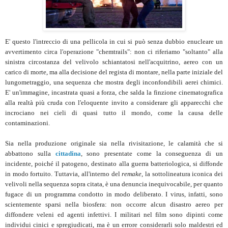
E' questo l'intreccio di una pellicola in cui si può senza dubbio enucleare un
avvertimento circa l'operazione "chemtrails": non ci riferiamo "soltanto" alla
sinistra circostanza del velivolo schiantatosi nell'acquitrino, aereo con un
carico di morte, ma alla decisione del regista di montare, nella parte iniziale del
lungometraggio, una sequenza che mostra degli inconfondibili aerei chimici.
E' un'immagine, incastrata quasi a forza, che salda la finzione cinematografica
alla realtà più cruda con l'eloquente invito a considerare gli apparecchi che
incrociano nei cieli di quasi tutto il mondo, come la causa delle
contaminazioni.
Sia nella produzione originale sia nella rivisitazione, le calamità che si
abbattono sulla
cittadina
, sono presentate come la conseguenza di un
incidente, poiché il patogeno, destinato alla guerra batteriologica, si diffonde
in modo fortuito. Tuttavia, all'interno del
remake
, la sottolineatura iconica dei
velivoli nella sequenza sopra citata, è una denuncia inequivocabile, per quanto
fugace di un programma condotto in modo deliberato. I virus, infatti, sono
scientemente sparsi nella biosfera: non occorre alcun disastro aereo per
diffondere veleni ed agenti infettivi. I militari nel film sono dipinti come
individui cinici e spregiudicati, ma è un errore considerarli solo maldestri ed