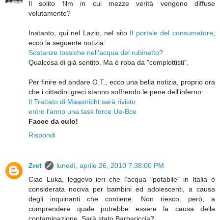
Il solito film in cui mezze verità vengono diffuse
volutamente?
Inatanto, qui nel Lazio, nel sito
Il portale del consumatore
,
ecco la seguente notizia:
Sostanze tossiche nell'acqua del rubinetto?
Qualcosa di già sentito. Ma è roba da "complottisti".
Per finire ed andare O.T., ecco una bella notizia, proprio ora
che i cittadini greci stanno soffrendo le pene dell'inferno:
Il Trattato di Maastricht sarà rivisto
entro l'anno una task force Ue-Bce
Facce da culo!
Rispondi
Zret
lunedì, aprile 26, 2010 7:38:00 PM
Ciao Luka, leggevo ieri che l'acqua "potabile" in Italia è
considerata nociva per bambini ed adolescenti, a causa
degli inquinanti che contiene. Non riesco, però, a
comprendere quale potrebbe essere la causa della
contaminazione. Sarà stato Barbariccia?