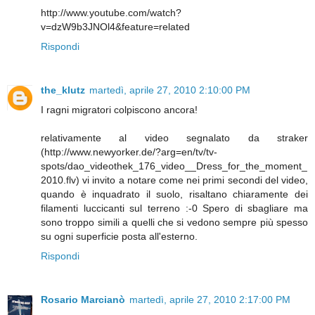
http://www.youtube.com/watch?
v=dzW9b3JNOl4&feature=related
Rispondi
the_klutz
martedì, aprile 27, 2010 2:10:00 PM
I ragni migratori colpiscono ancora!
relativamente al video segnalato da straker
(http://www.newyorker.de/?arg=en/tv/tv-
spots/dao_videothek_176_video__Dress_for_the_moment_
2010.flv) vi invito a notare come nei primi secondi del video,
quando è inquadrato il suolo, risaltano chiaramente dei
filamenti luccicanti sul terreno :-0 Spero di sbagliare ma
sono troppo simili a quelli che si vedono sempre più spesso
su ogni superficie posta all'esterno.
Rispondi
Rosario Marcianò
martedì, aprile 27, 2010 2:17:00 PM