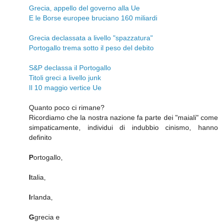
Grecia, appello del governo alla Ue
E le Borse europee bruciano 160 miliardi
Grecia declassata a livello "spazzatura"
Portogallo trema sotto il peso del debito
S&P declassa il Portogallo
Titoli greci a livello junk
Il 10 maggio vertice Ue
Quanto poco ci rimane?
Ricordiamo che la nostra nazione fa parte dei "maiali" come
simpaticamente, individui di indubbio cinismo, hanno
definito
P
ortogallo,
I
talia,
I
rlanda,
G
grecia e