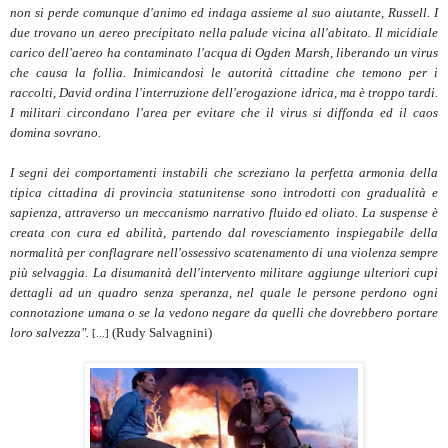
non si perde comunque d'animo ed indaga assieme al suo aiutante, Russell. I
due trovano un aereo precipitato nella palude vicina all'abitato. Il micidiale
carico dell'aereo ha contaminato l'acqua di Ogden Marsh, liberando un virus
che causa la follia. Inimicandosi le autorità cittadine che temono per i
raccolti, David ordina l'interruzione dell'erogazione idrica, ma è troppo tardi.
I militari circondano l'area per evitare che il virus si diffonda ed il caos
domina sovrano.
I segni dei comportamenti instabili che screziano la perfetta armonia della
tipica cittadina di provincia statunitense sono introdotti con gradualità e
sapienza, attraverso un meccanismo narrativo fluido ed oliato. La suspense è
creata con cura ed abilità, partendo dal rovesciamento inspiegabile della
normalità per conflagrare nell'ossessivo scatenamento di una violenza sempre
più selvaggia. La disumanità dell'intervento militare aggiunge ulteriori cupi
dettagli ad un quadro senza speranza, nel quale le persone perdono ogni
connotazione umana o se la vedono negare da quelli che dovrebbero portare
loro salvezza".
(Rudy Salvagnini)
[...]