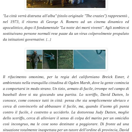
"La città verrà distrutta all'alba" (titolo originale "The crazies") rappresentò ,
nel 1973, il ritorno di George A. Romero ad un cinema dinamico ed
apocalittico, dopo il fondamentale "La notte dei morti viventi". Agli zombies si
sostituivano persone normali rese pazze da un virus colpevolmente propalato
da istituzioni governative.
[...]
Il rifacimento omonimo, per la regia del californiano Breick Esner, è
ambientato nella tranquilla cittadina di Ogden Marsh, dove la gente comincia
a comportarsi in modo strano. Un tizio, armato di fucile, irrompe nel campo di
baseball dove si sta giocando una partita. Lo sceriffo, David Dutten, lo
conosce, come conosce tutti in città: pensa che sia semplicemente ubriaco e
cerca di convincerlo ad abbassare il fucile, ma, quando il'uomo gli punta
contro il fucile, è costretto a ucciderlo. La dottoressa Judy Dutten, moglie
dello sceriffo, cerca di alleviare il senso di colpa del marito per un omicidio
così incongruo, ma le cose sono destinate a peggiorare. Di fronte ad una
situazione totalmente inaspettata per un tutore dell'ordine di provincia, David