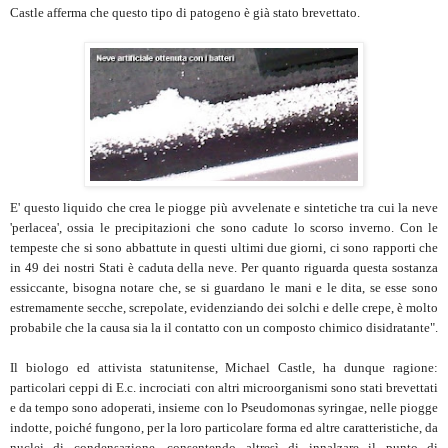
Castle afferma che questo tipo di patogeno è già stato brevettato.
E' questo liquido che crea le piogge più avvelenate e sintetiche tra cui la neve
'perlacea', ossia le precipitazioni che sono cadute lo scorso inverno. Con le
tempeste che si sono abbattute in questi ultimi due giorni, ci sono rapporti che
in 49 dei nostri Stati è caduta della neve. Per quanto riguarda questa sostanza
essiccante, bisogna notare che, se si guardano le mani e le dita, se esse sono
estremamente secche, screpolate, evidenziando dei solchi e delle crepe, è molto
probabile che la causa sia la il contatto con un composto chimico disidratante".
Il biologo ed attivista statunitense, Michael Castle, ha dunque ragione:
particolari ceppi di E.c. incrociati con altri microorganismi sono stati brevettati
e da tempo sono adoperati, insieme con lo Pseudomonas syringae, nelle piogge
indotte, poiché fungono, per la loro particolare forma ed altre caratteristiche, da
nuclei di condensazione, consentendo altresì di innalzare il punto di