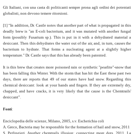
Gli Italiani, con una casta di politicanti sempre prona agli ordini dei potentati
globalisti, non devono temere ritorsioni.
[1] “In addition, Dr. Castle notes that another part of what is propagated in this
deadly brew is "an E-coli bacterium, and it was mutated with another fungal
form (possibly Fusarium sp.). This is put in it with a dehydrated material a
desiccant. Then this dehydrates the water out of the air, and, in turn, causes the
bacterium to hydrate. That forms a nucleating agent at a slightly higher
temperature." Dr. Castle says that this has already been patented.
It is this brew that creates more poisoned rain or synthetic "pearlite"-snow that
has been falling this Winter. With the storm that has hit the East these past two
days, there are reports that 49 of our states have had snow. Regarding this
chemical desiccant: look at your hands and fingers. If they are extremely dry,
chapped, and have cracks, it is very likely that the cause is the Chemtrails'
desiccant”.
Fonti
:
Enciclopedia delle scienze, Milano, 2005, s.v. Escherichia coli
A. Greco, Bacteria may be responsible for the formation of hail and snow, 2011
S. Perlingieri, Another chemtrails illusion: connecting more dots, 2011. La