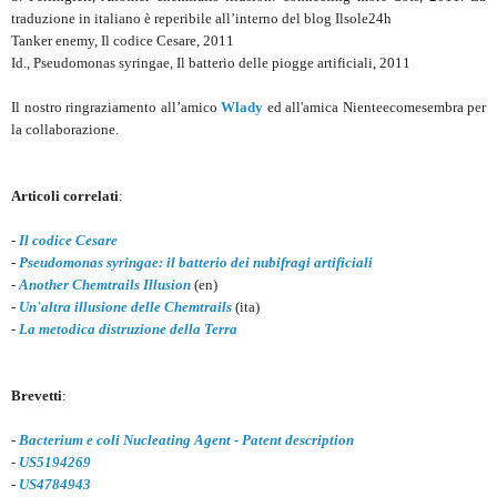
traduzione in italiano è reperibile all’interno del blog Ilsole24h
Tanker enemy, Il codice Cesare, 2011
Id., Pseudomonas syringae, Il batterio delle piogge artificiali, 2011
Il nostro ringraziamento all’amico
Wlady
ed all'amica Nienteecomesembra per
la collaborazione.
Articoli correlati
:
-
Il codice Cesare
-
Pseudomonas syringae: il batterio dei nubifragi artificiali
-
Another Chemtrails Illusion
(en)
-
Un'altra illusione delle Chemtrails
(ita)
-
La metodica distruzione della Terra
Brevetti
:
-
Bacterium e coli Nucleating Agent - Patent description
-
US5194269
-
US4784943