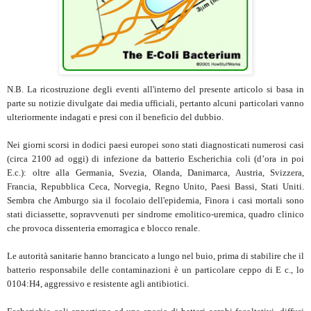
N.B. La ricostruzione degli eventi all'interno del presente articolo si basa in
parte su notizie divulgate dai media ufficiali, pertanto alcuni particolari vanno
ulteriormente indagati e presi con il beneficio del dubbio.
Nei giorni scorsi in dodici paesi europei sono stati diagnosticati numerosi casi
(circa 2100 ad oggi) di infezione da batterio Escherichia coli (d’ora in poi
E.c.): oltre alla Germania, Svezia, Olanda, Danimarca, Austria, Svizzera,
Francia, Repubblica Ceca, Norvegia, Regno Unito, Paesi Bassi, Stati Uniti.
Sembra che Amburgo sia il focolaio dell'epidemia, Finora i casi mortali sono
stati diciassette, sopravvenuti per sindrome emolitico-uremica, quadro clinico
che provoca dissenteria emorragica e blocco renale.
Le autorità sanitarie hanno brancicato a lungo nel buio, prima di stabilire che il
batterio responsabile delle contaminazioni è un particolare ceppo di E c., lo
0104:H4, aggressivo e resistente agli antibiotici.