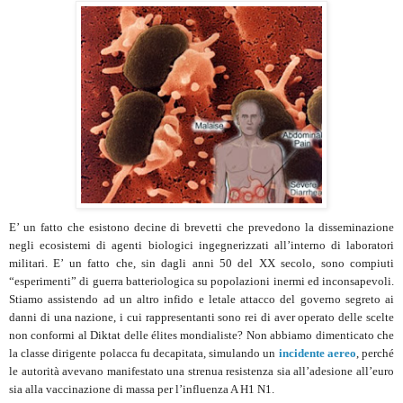
E’ un fatto che esistono decine di brevetti che prevedono la disseminazione
negli ecosistemi di agenti biologici ingegnerizzati all’interno di laboratori
militari. E’ un fatto che, sin dagli anni 50 del XX secolo, sono compiuti
“esperimenti” di guerra batteriologica su popolazioni inermi ed inconsapevoli.
Stiamo assistendo ad un altro infido e letale attacco del governo segreto ai
danni di una nazione, i cui rappresentanti sono rei di aver operato delle scelte
non conformi al Diktat delle élites mondialiste? Non abbiamo dimenticato che
la classe dirigente polacca fu decapitata, simulando un
incidente aereo
, perché
le autorità avevano manifestato una strenua resistenza sia all’adesione all’euro
sia alla vaccinazione di massa per l’influenza A H1 N1.