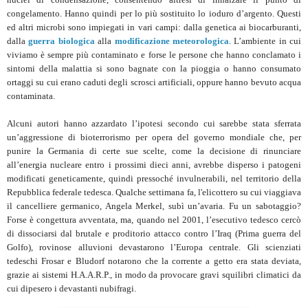
congelamento. Hanno quindi per lo più sostituito lo ioduro d’argento. Questi
ed altri microbi sono impiegati in vari campi: dalla genetica ai biocarburanti,
dalla
guerra biologica
alla
modificazione meteorologica
. L’ambiente in cui
viviamo è sempre più contaminato e forse le persone che hanno conclamato i
sintomi della malattia si sono bagnate con la pioggia o hanno consumato
ortaggi su cui erano caduti degli scrosci artificiali, oppure hanno bevuto acqua
contaminata.
Alcuni autori hanno azzardato l’ipotesi secondo cui sarebbe stata sferrata
un’aggressione di bioterrorismo per opera del governo mondiale che, per
punire la Germania di certe sue scelte, come la decisione di rinunciare
all’energia nucleare entro i prossimi dieci anni, avrebbe disperso i patogeni
modificati geneticamente, quindi pressoché invulnerabili, nel territorio della
Repubblica federale tedesca. Qualche settimana fa, l'elicottero su cui viaggiava
il cancelliere germanico, Angela Merkel, subì un’avaria. Fu un sabotaggio?
Forse è congettura avventata, ma, quando nel 2001, l’esecutivo tedesco cercò
di dissociarsi dal brutale e proditorio attacco contro l’Iraq (Prima guerra del
Golfo), rovinose alluvioni devastarono l’Europa centrale. Gli scienziati
tedeschi Frosar e Bludorf notarono che la corrente a getto era stata deviata,
grazie ai sistemi H.A.A.R.P., in modo da provocare gravi squilibri climatici da
cui dipesero i devastanti nubifragi.