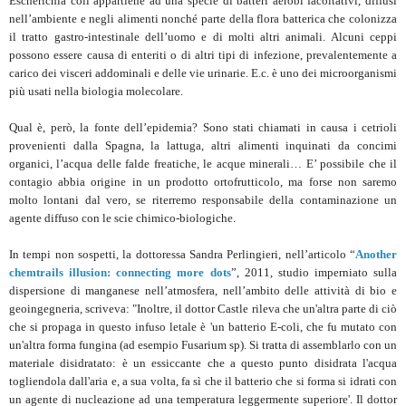
Escherichia coli appartiene ad una specie di batteri aerobi facoltativi, diffusi
nell’ambiente e negli alimenti nonché parte della flora batterica che colonizza
il tratto gastro-intestinale dell’uomo e di molti altri animali. Alcuni ceppi
possono essere causa di enteriti o di altri tipi di infezione, prevalentemente a
carico dei visceri addominali e delle vie urinarie. E.c. è uno dei microorganismi
più usati nella biologia molecolare.
Qual è, però, la fonte dell’epidemia? Sono stati chiamati in causa i cetrioli
provenienti dalla Spagna, la lattuga, altri alimenti inquinati da concimi
organici, l’acqua delle falde freatiche, le acque minerali… E’ possibile che il
contagio abbia origine in un prodotto ortofrutticolo, ma forse non saremo
molto lontani dal vero, se riterremo responsabile della contaminazione un
agente diffuso con le scie chimico-biologiche.
In tempi non sospetti, la dottoressa Sandra Perlingieri, nell’articolo “
Another
chemtrails illusion: connecting more dots
”, 2011, studio imperniato sulla
dispersione di manganese nell’atmosfera, nell’ambito delle attività di bio e
geoingegneria, scriveva: "Inoltre, il dottor Castle rileva che un'altra parte di ciò
che si propaga in questo infuso letale è 'un batterio E-coli, che fu mutato con
un'altra forma fungina (ad esempio Fusarium sp). Si tratta di assemblarlo con un
materiale disidratato: è un essiccante che a questo punto disidrata l'acqua
togliendola dall'aria e, a sua volta, fa sì che il batterio che si forma si idrati con
un agente di nucleazione ad una temperatura leggermente superiore'. Il dottor