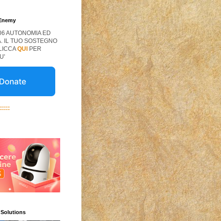
 Enemy
06 AUTONOMIA ED
. IL TUO SOSTEGNO
CLICCA
QUI
PER
U'
:::::
 Solutions