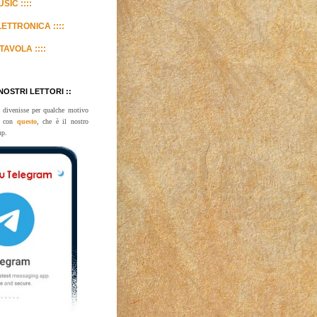
SIC ::::
LETTRONICA ::::
TAVOLA ::::
 NOSTRI LETTORI ::
 divenisse per qualche motivo
te con
questo
, che è il nostro
up.