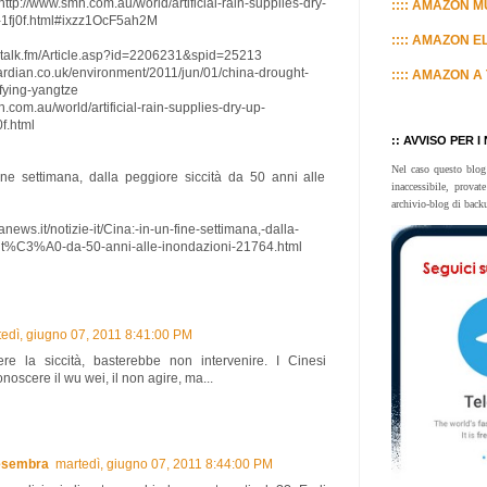
tp://www.smh.com.au/world/artificial-rain-supplies-dry-
:::: AMAZON MU
1fj0f.html#ixzz1OcF5ah2M
:::: AMAZON E
tytalk.fm/Article.asp?id=2206231&spid=25213
ardian.co.uk/environment/2011/jun/01/china-drought-
:::: AMAZON A 
fying-yangtze
.com.au/world/artificial-rain-supplies-dry-up-
f.html
:: AVVISO PER I
Nel caso questo blog
ine settimana, dalla peggiore siccità da 50 anni alle
inaccessibile, prova
archivio-blog di back
anews.it/notizie-it/Cina:-in-un-fine-settimana,-dalla-
cit%C3%A0-da-50-anni-alle-inondazioni-21764.html
edì, giugno 07, 2011 8:41:00 PM
re la siccità, basterebbe non intervenire. I Cinesi
oscere il wu wei, il non agire, ma...
esembra
martedì, giugno 07, 2011 8:44:00 PM