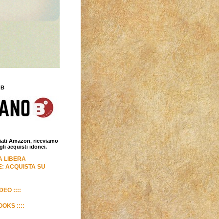
 B
iliati Amazon, riceviamo
i acquisti idonei.
LA LIBERA
: ACQUISTA SU
DEO ::::
OKS ::::