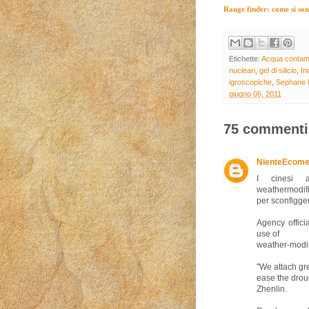
Range finder: come si sono 
Etichette:
Acqua contam
nucleari
,
gel di silicio
,
In
igroscopiche
,
Sephane
giugno 06, 2011
75 commenti
NienteEcom
I cinesi a
weathermodifi
per sconfigger
Agency offic
use of
weather-modif
''We attach gre
ease the droug
Zhenlin.