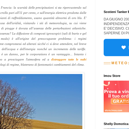
n Francia: la scarsità delle precipitazioni si sta ripercuotendo sul
Sostieni Tanker
crollo pari all'11 per cento, e sull'energia elettrica prodotta dalle
mpianti di raffreddamento, usano quantità abnormi di oro blu. E'
DA GIUGNO 20
usa dell'aridità, visitando i siti di meteorologia, su cui viene
INDIPENDENZA
E' DECISIVO. 
 di piogge è dovuta all’assenza delle perturbazioni atlantiche.
SAPERNE DI PI
assenza? La diffusione di composti igroscopici (sali di bario e gel
ar modo) è all'origine del preoccupante problema: i regimi
te compromessi ed alterati sicché ci si deve attendere, nel breve
dell'acqua e dell'energia nonché un incremento delle tariffe.
i è un danno, per le corporations è un vantaggio... Intanto i
uano a prosciugare l'atmosfera ed a
distruggere tutte le nubi
:::::: M E T E O :
ologi di regime, blaterano di fantomatici cambiamenti del clima
.
Imou Store
Shelly Domotica