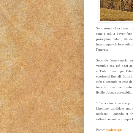
Sono ormai circa trenta i d
sono i soli a dover fare
proseguire, infatti, 44 de
interrompere la loro attivi
l'energia.
Secondo l'osservatorio nu
ventidue casi già oggi a
all'Ente di stato per l'ele
ecosistemi fluviali. Sulla 
cubi al secondo in caso di 
tre e id i dieci metri cub
livello d'acqua accettabile.
"E' una situazione che pur
Lhomme, candidato ambient
nucleare - quando si fe
raffreddamento e dunque l'
Fonte:
qualenergia