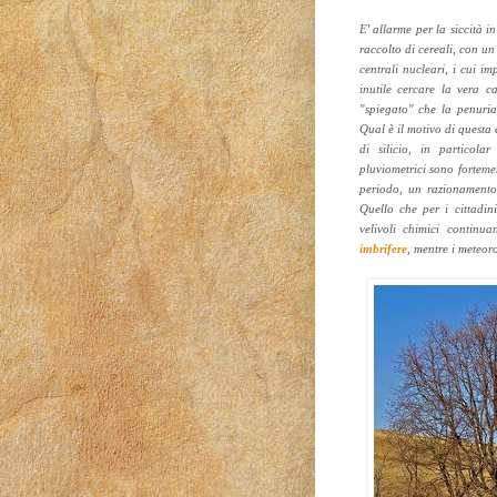
E' allarme per la siccità i
raccolto di cereali, con un 
centrali nucleari, i cui i
inutile cercare la vera ca
"spiegato" che la penuria
Qual è il motivo di questa 
di silicio, in particol
pluviometrici sono fortemen
periodo, un razionamento 
Quello che per i cittadin
velivoli chimici contin
imbrifere
, mentre i meteor