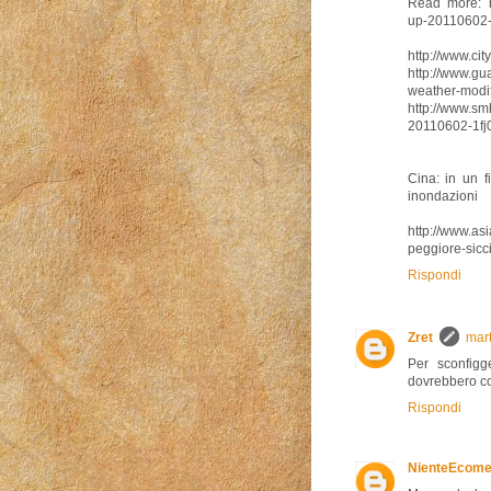
Read more: ht
up-20110602-
http://www.ci
http://www.gu
weather-modi
http://www.smh
20110602-1fj0
Cina: in un f
inondazioni
http://www.asi
peggiore-sic
Rispondi
Zret
mart
Per sconfigge
dovrebbero con
Rispondi
NienteEcom