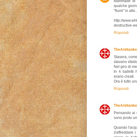
Manmade le c
qualche giorno
"fiumi" in alto..
http://www.wh
destructive-w
Rispondi
TheAntitanke
Stasera, come 
stavano sfalda
Nel giro di me
In 4 balletti
erano creati.
Ora è tutto un
Rispondi
TheAntitanke
Pensando ai s
sono posto u
Quando l'acqua
(raffreddare 