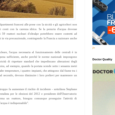
ipartimenti francesi alle prese con la siccità e gli agricoltori non
 i conti con la carenza idrica. Se la penuria d'acqua dovesse
i 59 reattori nucleari d'oltralpe potrebbero essere costretti ad
tà in via precauzionale, costringendo la Francia a razionare anche
/>
cleare, l'acqua necessaria al funzionamento delle centrali è in
ppena sufficiente, anche perché le norme nazionali impongono
Doctor Quality
ttricità di rispettare standard che impediscano alterazioni degli
Loira, ad esempio, quando la portata scende sotto i sessanta metri
alte temperature, i quattro impianti, che attingono dal fiume tra i
i al secondo, devono diminuire i loro prelievi per mantenere un
troppo fa aumentare il rischio di incidente - sottolinea Stephane
alista per le elezioni del 2012 e presidente dell'Osservatorio
rma un reattore, bisogna comunque proseguire l'attività di
acqua è indispensabile".