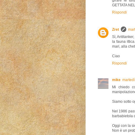
girare le tur
GETTATA NE
Rispondi
Zret
mart
Sì, Antitanker
la fauna ittic
mari, alla chet
Ciao
Rispondi
mike
martedì
Mi chiedo c
manipolazione
Siamo sotto o
Nel 1986 passa
barbabietola d
Oggi con la si
Non è un probl