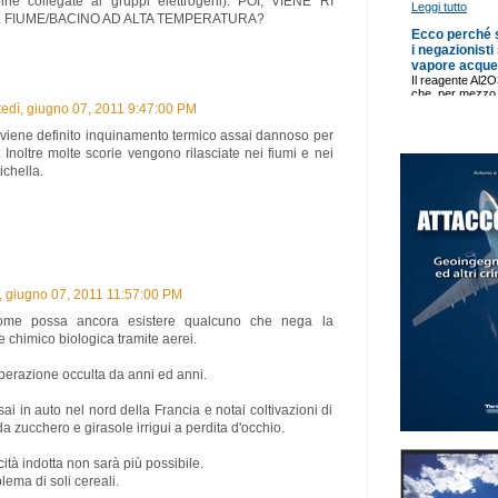
bine collegate ai gruppi elettrogeni): POI, VIENE RI
L FIUME/BACINO AD ALTA TEMPERATURA?
edì, giugno 07, 2011 9:47:00 PM
, viene definito inquinamento termico assai dannoso per
a. Inoltre molte scorie vengono rilasciate nei fiumi e nei
ichella.
, giugno 07, 2011 11:57:00 PM
ome possa ancora esistere qualcuno che nega la
 chimico biologica tramite aerei.
perazione occulta da anni ed anni.
i in auto nel nord della Francia e notai coltivazioni di
a zucchero e girasole irrigui a perdita d'occhio.
cità indotta non sarà più possibile.
ema di soli cereali.