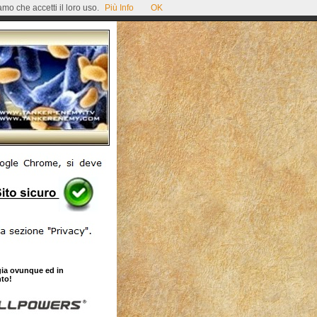
mo che accetti il loro uso.
Più Info
OK
gia ovunque ed in
to!