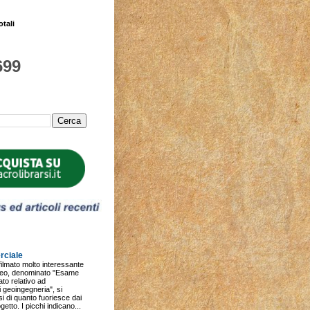
otali
699