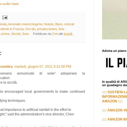
svolti i fatti
inata
,
Anomalie meteorologiche; Notizie
,
Bario
,
centrali
cidente in Francia
,
Oro blu
,
privatizzazioni
,
Scie
 Lomme
,
Siccità
,
Suez
Pubblicato da
Zret
alle
lunedì,
Adotta un piano
:
esembra
martedì, giugno 07, 2011 8:31:00 PM
vevano annunicato di voler' adoperare la
cation
In qualità di Aff
e la siccità.
un guadagno dagl
ials encouraged local governments to make continued
:::: SOSTIENI 
INFORMAZIONE
ying techniques.
AMAZON ::::
at importance to artificial rainfall in the effort to
:::: AMAZON VI
ht,'' said the administration's vice director, Chen
:::: AMAZON BO