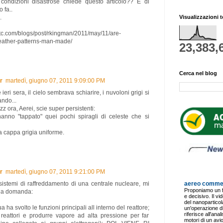
ondizioni disastrose chiede questo articolo?? E di
 fa..
.
Visualizzazioni t
tc.com/blogs/post/rkingman/2011/may/11/are-
eather-patterns-man-made/
23,383,
Cerca nel blog
r
martedì, giugno 07, 2011 9:09:00 PM
ieri sera, il cielo sembrava schiarire, i nuvoloni grigi si
ndo...
zz ora, Aerei, scie super persistenti:
 hanno "tappato" quei pochi spiragli di celeste che si
a cappa grigia uniforme.
r
martedì, giugno 07, 2011 9:21:00 PM
istemi di raffreddamento di una centrale nucleare, mi
na domanda:
 ha svolto le funzioni principali all interno del reattore;
i reattori e produrre vapore ad alta pressione per far