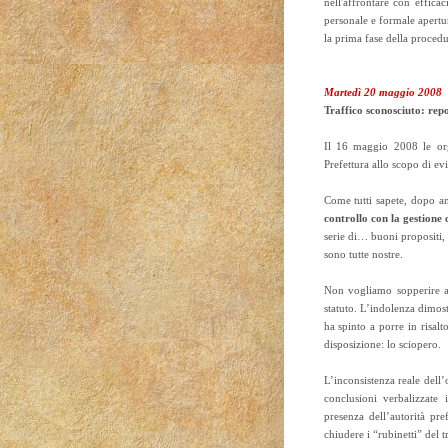
nell'affrontare con efficac
personale e formale apertu
la prima fase della procedu
Martedì 20 maggio 2008
Traffico sconosciuto: repo
Il 16 maggio 2008 le org
Prefettura allo scopo di evi
Come tutti sapete, dopo a
controllo con la gestione 
serie di… buoni propositi, 
sono tutte nostre.
Non vogliamo sopperire ai
statuto. L’indolenza dimost
ha spinto a porre in risal
disposizione: lo sciopero.
L’inconsistenza reale dell
conclusioni verbalizzate
presenza dell’autorità pref
chiudere i “rubinetti” del t