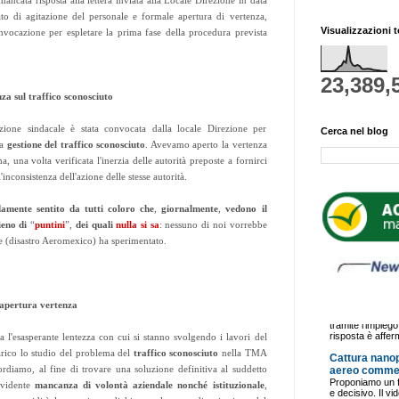
mancata risposta alla lettera inviata alla Locale Direzione in data
ato di agitazione del personale e formale apertura di vertenza,
Visualizzazioni t
nvocazione per espletare la prima fase della procedura prevista
23,389,
za sul traffico sconosciuto
zione sindacale è stata convocata dalla locale Direzione per
Cerca nel blog
la
gestione del traffico sconosciuto
. Avevamo aperto la vertenza
a, una volta verificata l'inerzia delle autorità preposte a fornirci
l'inconsistenza dell'azione delle stesse autorità.
amente sentito da tutti coloro che
,
giornalmente
,
vedono il
eno di
“
puntini
”,
dei quali
nulla si sa
: nessuno di noi vorrebbe
e (disastro Aeromexico) ha sperimentato.
i)apertura vertenza
 l'esasperante lentezza con cui si stanno svolgendo i lavori del
arico lo studio del problema del
traffico sconosciuto
nella TMA
cordiamo, al fine di trovare una soluzione definitiva al suddetto
evidente
mancanza di volontà aziendale nonché istituzionale
,