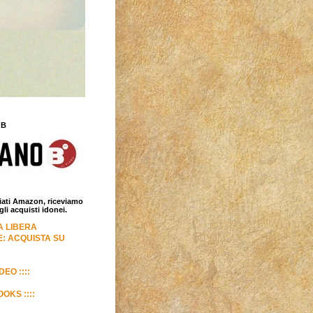
 B
iliati Amazon, riceviamo
i acquisti idonei.
LA LIBERA
: ACQUISTA SU
DEO ::::
OKS ::::