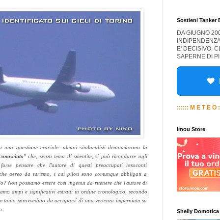
Sostieni Tanker
DA GIUGNO 20
INDIPENDENZA
E' DECISIVO. 
SAPERNE DI PI
:::::: M E T E O :
Imou Store
a una questione cruciale: alcuni sindacalisti denunciarono la
sconosciuto
" che, senza tema di smentite, si può ricondurre agli
forse pensare che l'autore di questi preoccupati resoconti
alche aereo da turismo, i cui piloti sono comunque obbligati a
o? Non possiamo essere così ingenui da ritenere che l'autore di
iamo ampi e significativi estratti in ordine cronologico, secondo
se tanto sprovveduto da occuparsi di una vertenza imperniata su
o.
Shelly Domotica