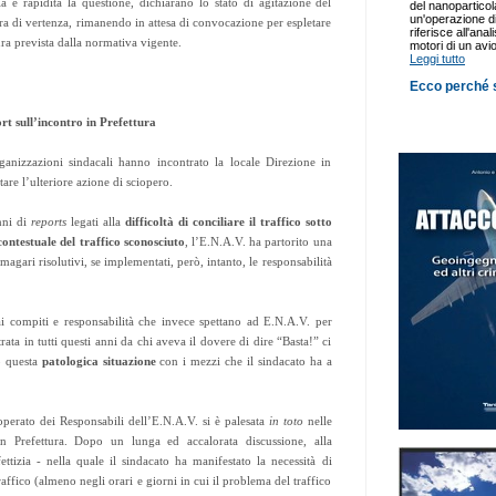
ia e rapidità la questione, dichiarano lo stato di agitazione del
ra di vertenza, rimanendo in attesa di convocazione per espletare
ra prevista dalla normativa vigente.
rt sull’incontro in Prefettura
anizzazioni sindacali hanno incontrato la locale Direzione in
tare l’ulteriore azione di sciopero.
nni di
reports
legati alla
difficoltà di conciliare il traffico sotto
contestuale del traffico sconosciuto
, l’E.N.A.V. ha partorito una
magari risolutivi, se implementati, però, intanto, le responsabilità
 compiti e responsabilità che invece spettano ad E.N.A.V. per
rata in tutti questi anni da chi aveva il dovere di dire “Basta!” ci
to questa
patologica situazione
con i mezzi che il sindacato ha a
’operato dei Responsabili dell’E.N.A.V. si è palesata
in toto
nelle
 in Prefettura. Dopo un lunga ed accalorata discussione, alla
ettizia - nella quale il sindacato ha manifestato la necessità di
raffico (almeno negli orari e giorni in cui il problema del traffico