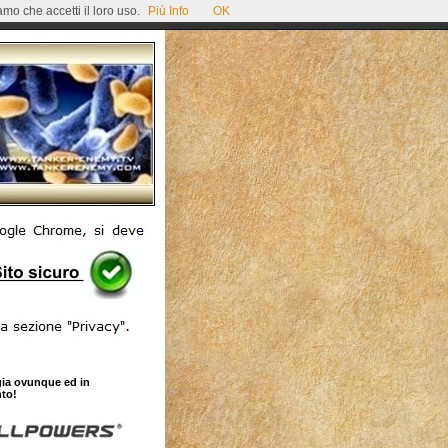
mo che accetti il loro uso.
Più Info
OK
gia ovunque ed in
to!