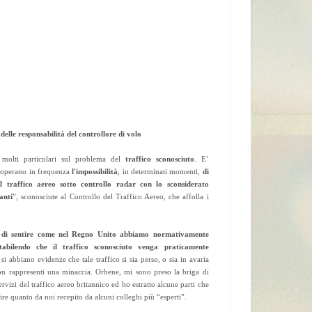
delle responsabilità del controllore di volo
molti particolari sul problema del
traffico sconosciuto
. E’
e operano in frequenza
l'impossibilità
, in determinati momenti,
di
el traffico aereo sotto controllo radar con lo
sconsiderato
anti
”, sconosciute al Controllo del Traffico Aereo, che affolla i
di sentire come nel Regno Unito abbiamo normativamente
tabilendo che il traffico sconosciuto venga praticamente
i abbiano evidenze che tale traffico si sia perso, o sia in avaria
n rappresenti una minaccia. Orbene, mi sono preso la briga di
ervizi del traffico aereo britannico ed ho estratto alcune parti che
re quanto da noi recepito da alcuni colleghi più “esperti”.