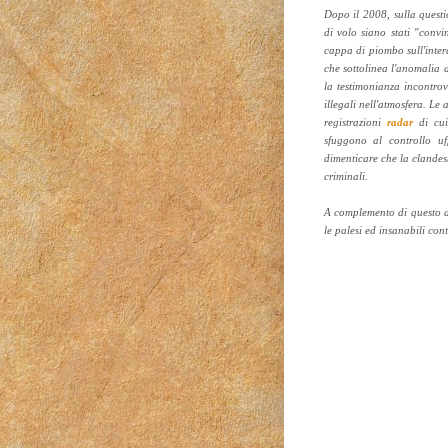
Dopo il 2008, sulla questi
di volo siano stati "convi
cappa di piombo sull'inter
che sottolinea l'anomalia de
la testimonianza incontrov
illegali nell'atmosfera. Le
registrazioni
radar
di cui
sfuggono al controllo uf
dimenticare che la clandest
criminali.
A complemento di questo ar
le palesi ed insanabili cont