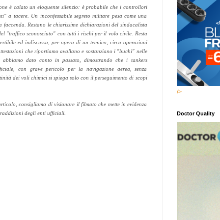
one è calato un eloquente silenzio: è probabile che i controllori
nti" a tacere. Un inconfessabile segreto militare pesa come una
a faccenda. Restano le chiarissime dichiarazioni del sindacalista
l "traffico sconosciuto" con tutti i rischi per il volo civile. Resta
ertibile ed indiscussa, per opera di un tecnico, circa operazioni
 attestazioni che riportiamo avallano e sostanziano i "buchi" nelle
 abbiamo dato conto in passato, dimostrando che i tankers
ficiale, con grave pericolo per la navigazione aerea, senza
inità dei voli chimici si spiega solo con il perseguimento di scopi
/>
ticolo, consigliamo di visionare il filmato che mette in evidenza
raddizioni degli enti ufficiali.
Doctor Quality