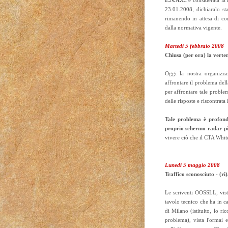
E.N.A.C.
e considerata la 
23.01.2008, dichiaralo st
rimanendo in attesa di co
dalla normativa vigente.
Martedì 5 febbraio 2008
Chiusa (per ora) la verten
Oggi la nostra organizza
affrontare il problema del
per affrontare tale problem
delle risposte e riscontrata 
Tale problema è profond
proprio schermo radar pi
vivere ciò che il CTA Whit
Lunedì 5 maggio 2008
Traffico sconosciuto - (r
Le scriventi OOSSLL, vista
tavolo tecnico che ha in c
di Milano (istituito, lo ri
problema), vista l'ormai 