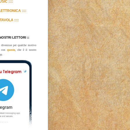
SIC ::::
LETTRONICA ::::
TAVOLA ::::
 NOSTRI LETTORI ::
 divenisse per qualche motivo
te con
questo
, che è il nostro
up.