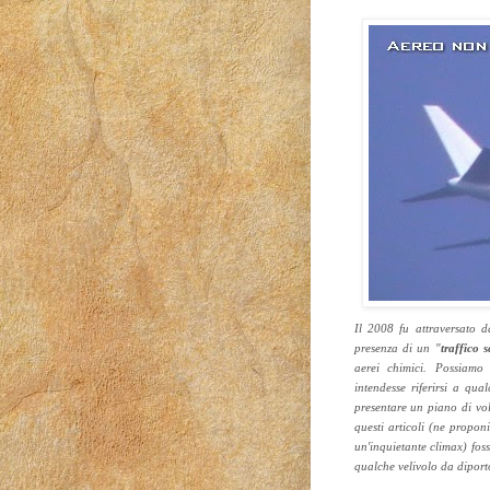
Il 2008 fu attraversato d
presenza di un "
traffico 
aerei chimici. Possiamo 
intendesse riferirsi a qu
presentare un piano di vol
questi articoli (ne propon
un'inquietante climax) fos
qualche velivolo da diport