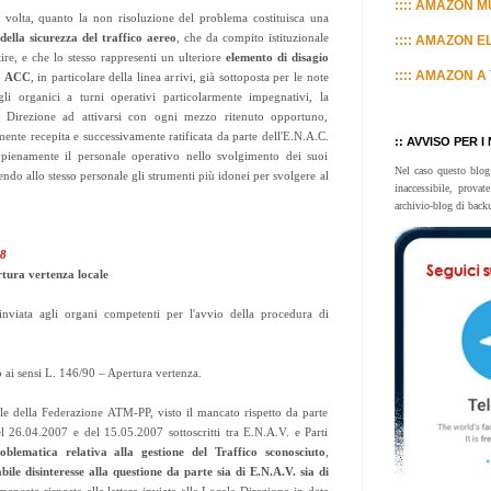
:::: AMAZON MU
 volta, quanto la non risoluzione del problema costituisca una
della sicurezza del traffico aereo
, che da compito istituzionale
:::: AMAZON E
ire, e che lo stesso rappresenti un ulteriore
elemento di disagio
:::: AMAZON A 
no ACC
, in particolare della linea arrivi, già sottoposta per le note
li organici a turni operativi particolarmente impegnativi, la
le Direzione ad attivarsi con ogni mezzo ritenuto opportuno,
nte recepita e successivamente ratificata da parte dell'E.N.A.C.
:: AVVISO PER I
 pienamente il personale operativo nello svolgimento dei suoi
Nel caso questo blog
nendo allo stesso personale gli strumenti più idonei per svolgere al
inaccessibile, prova
archivio-blog di back
08
rtura vertenza locale
 inviata agli organi competenti per l'avvio della procedura di
 ai sensi L. 146/90 – Apertura vertenza.
le della Federazione ATM-PP, visto il mancato rispetto da parte
l 26.04.2007 e del 15.05.2007 sottoscritti tra E.N.A.V. e Parti
oblematica relativa alla gestione del Traffico sconosciuto
,
ile disinteresse alla questione da parte sia di E.N.A.V. sia di