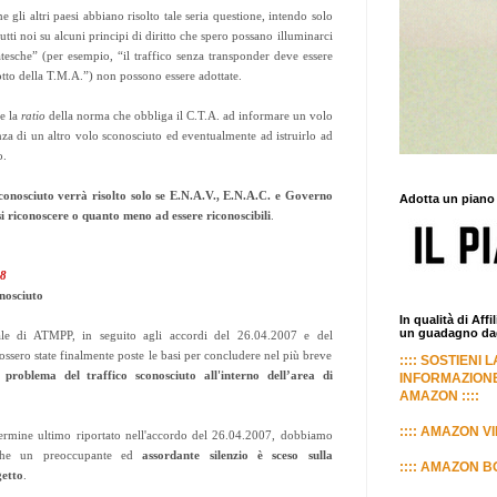
li altri paesi abbiano risolto tale seria questione, intendo solo
utti noi su alcuni principi di diritto che spero possano illuminarci
tesche” (per esempio, “il traffico senza transponder deve essere
sotto della T.M.A.”) non possono essere adottate.
e la
ratio
della norma che obbliga il C.T.A. ad informare un volo
nza di un altro volo sconosciuto ed eventualmente ad istruirlo ad
o.
sconosciuto verrà risolto solo se E.N.A.V., E.N.A.C. e Governo
Adotta un piano
i riconoscere o quanto meno ad essere riconoscibili
.
08
nosciuto
In qualità di Aff
un guadagno dagl
ale di ATMPP, in seguito agli accordi del 26.04.2007 e del
ssero state finalmente poste le basi per concludere nel più breve
:::: SOSTIENI 
 problema del traffico sconosciuto all'interno dell’area di
INFORMAZIONE
AMAZON ::::
:::: AMAZON VI
termine ultimo riportato nell'accordo del 26.04.2007, dobbiamo
 che un preoccupante ed
assordante silenzio è sceso sulla
:::: AMAZON BO
getto
.