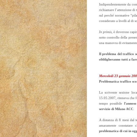
Indipendentemente da come g
richiamare l’attenzione di t
sul perché normative “pila
considerato a livelli al di 
In primis
, è doveroso capir
sotto controllo della prese
una manovra di evitament
Il problema del traffico 
obbligheranno tutti a fars
Mercoledì 23 gennaio 20
Problematica traffico sco
La scrivente sezione loc
15.05.2007, riteneva che fo
tempo possibile
l'annoso
servizio di Milano ACC
.
A distanza di 8 mesi dal 
amaramente constatare
problematica di cui in og