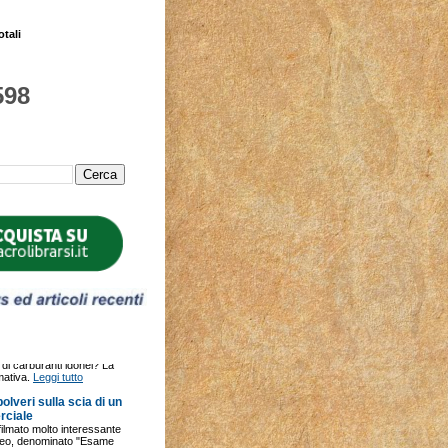
otali
598