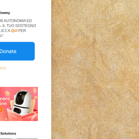
 Enemy
06 AUTONOMIA ED
. IL TUO SOSTEGNO
CLICCA
QUI
PER
U'
:::::
 Solutions