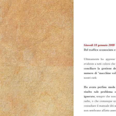
Giovedì 10 gennaio 2008
Del traffico sconosciuto e 
Ultimamente ho appreso 
evidente a tutti coloro ch
conciliare la gestione d
numero di
“
macchine vol
nostri cieli.
Ho avuto perfino modo 
risolto tale problema s
ignorato
, sempre che non s
radio, o che comunque no
consultare il manuale dei s
non sembrano affatto asseri