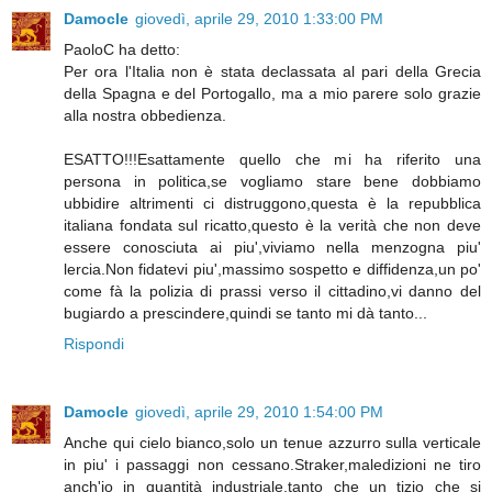
Damocle
giovedì, aprile 29, 2010 1:33:00 PM
PaoloC ha detto:
Per ora l'Italia non è stata declassata al pari della Grecia
della Spagna e del Portogallo, ma a mio parere solo grazie
alla nostra obbedienza.
ESATTO!!!Esattamente quello che mi ha riferito una
persona in politica,se vogliamo stare bene dobbiamo
ubbidire altrimenti ci distruggono,questa è la repubblica
italiana fondata sul ricatto,questo è la verità che non deve
essere conosciuta ai piu',viviamo nella menzogna piu'
lercia.Non fidatevi piu',massimo sospetto e diffidenza,un po'
come fà la polizia di prassi verso il cittadino,vi danno del
bugiardo a prescindere,quindi se tanto mi dà tanto...
Rispondi
Damocle
giovedì, aprile 29, 2010 1:54:00 PM
Anche qui cielo bianco,solo un tenue azzurro sulla verticale
in piu' i passaggi non cessano.Straker,maledizioni ne tiro
anch'io in quantità industriale,tanto che un tizio che si