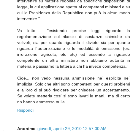
intervenire su materie regolate da specifiche disposizioni di
legge, la cui applicazione spetta ai competenti ministeri e su
cui la Presidenza della Repubblica non può in alcun modo
intervenire."
Va letto : "esistendo precise leggi riguardo la
regolamentazione sul rilascio di sostanze chimiche da
velivoli, sia per quanto riguarda il divieto sia per quanto
riguarda l´autorizzazione e le modalitá di emissione (es.
irrorazione agricola, etc etc) ed essendo a riguardo
competente un altro ministero non abbiamo autoritá in
materia e passiamo la lettera a chi ha invece competenza."
Cioé... non vedo nessuna ammissione ne´ esplicita ne´
implicita. Solo che altri sono competenti per questi problemi
e a loro ci si puó rivolgere per chiedere un accertamento.
Se volete metterla cosí si sono lavati le mani.. ma di certo
nn hanno ammesso nulla.
Rispondi
Anonimo
giovedì, aprile 29, 2010 12:57:00 AM