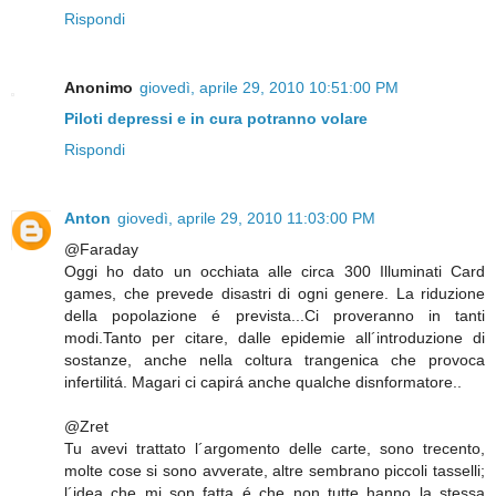
Rispondi
Anonimo
giovedì, aprile 29, 2010 10:51:00 PM
Piloti depressi e in cura potranno volare
Rispondi
Anton
giovedì, aprile 29, 2010 11:03:00 PM
@Faraday
Oggi ho dato un occhiata alle circa 300 Illuminati Card
games, che prevede disastri di ogni genere. La riduzione
della popolazione é prevista...Ci proveranno in tanti
modi.Tanto per citare, dalle epidemie all´introduzione di
sostanze, anche nella coltura trangenica che provoca
infertilitá. Magari ci capirá anche qualche disnformatore..
@Zret
Tu avevi trattato l´argomento delle carte, sono trecento,
molte cose si sono avverate, altre sembrano piccoli tasselli;
l´idea che mi son fatta é che non tutte hanno la stessa