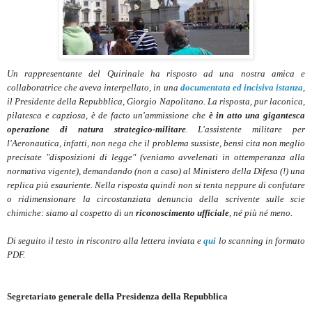
Un rappresentante del Quirinale ha risposto ad una nostra amica e
collaboratrice che aveva interpellato, in una
documentata ed incisiva istanza
,
il Presidente della Repubblica, Giorgio Napolitano. La risposta, pur laconica,
pilatesca e capziosa, è de facto un'ammissione che
è in atto una gigantesca
operazione di natura strategico-militare
. L'assistente militare per
l'Aeronautica, infatti, non nega che il problema sussiste, bensì cita non meglio
precisate "disposizioni di legge" (veniamo avvelenati in ottemperanza alla
normativa vigente), demandando (non a caso) al Ministero della Difesa (!) una
replica più esauriente. Nella risposta quindi non si tenta neppure di confutare
o ridimensionare la circostanziata denuncia della scrivente sulle scie
chimiche: siamo al cospetto di un
riconoscimento ufficiale
, né più né meno.
Di seguito il testo in riscontro alla lettera inviata e
qui
lo scanning in formato
PDF.
Segretariato generale della Presidenza della Repubblica