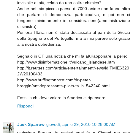
invisibile ai più, celata da una coltre chimica?
Anche nel mio piccolo paese di 7000 anime non fanno altro
che parlare di democrazia partecipativa, e poi non ci
tengono minimamente in considerazione(amministrazione
di sinistra).
Per ora l'Italia non è stata declassata al pari della Grecia
della Spagna e del Portogallo, ma a mio parere solo grazie
alla nostra obbedienza.
Segnalo in OT una notizia che mi fa aKKapponare la pelle:
http://www.disinformazione.it/vulcano_islandese.htm
http://it.reuters.com/article/entertainmentNews/idITMIE6320
2W20100403
http://www.huffingtonpost.com/dr-peter-
breggin/antidepressants-pilots-ta_b_542240.html
Fossi in chi deve volare in America ci ripenserei
Rispondi
Jack Sparrow
giovedì, aprile 29, 2010 10:28:00 AM
verissimo Straker, io scrissi anni fa a Ciampi per una