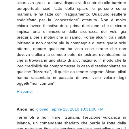
sicurezza grazie ai nuovi dispositivi di controllo alle barriere
aeroportuali, cioè l'atto dello spiare le persone come
mamma le ha fatte con irraggiamento. Qualcuno esulterà
soddisfatto per la "concessione" ottenuta. Non è molto
chiaro invece il motivo della prima decisione, che di sicuro
implica una diminuzione della sicurezza dei voli, già
precaria per i motivi che si sanno. Forse alcuni tra i piloti
iniziano a non gradire più la compagnia di tutte quelle scie
attorno, oppure qualcuno ha visto cose strane che non
doveva e allora fa comodo poter dimostrare eventualmente
che si trovava in uno stato di allucinazione, in modo che la
loro credibilità sia compromessa in caso di testimonianza su
qualche "bizzarria", di quelle da tenere segrete. Alcuni piloti
hanno raccontato in passato di aver visto volare degli
oggetti "non comuni".
Rispondi
Anonimo
giovedì, aprile 29, 2010 10:31:00 PM
Terremoti a non finire, tsunami, l'eruzione vulcanica in
Islanda, un comandante sbadato che perde la rotta della
sua petroliera fino alla barriera corallina australiana, ora il