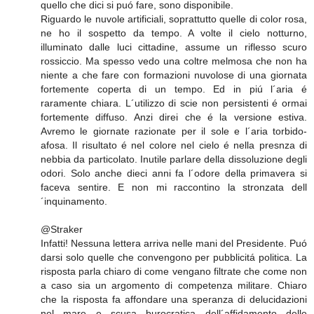
quello che dici si puó fare, sono disponibile.
Riguardo le nuvole artificiali, soprattutto quelle di color rosa,
ne ho il sospetto da tempo. A volte il cielo notturno,
illuminato dalle luci cittadine, assume un riflesso scuro
rossiccio. Ma spesso vedo una coltre melmosa che non ha
niente a che fare con formazioni nuvolose di una giornata
fortemente coperta di un tempo. Ed in piú l´aria é
raramente chiara. L´utilizzo di scie non persistenti é ormai
fortemente diffuso. Anzi direi che é la versione estiva.
Avremo le giornate razionate per il sole e l´aria torbido-
afosa. Il risultato é nel colore nel cielo é nella presnza di
nebbia da particolato. Inutile parlare della dissoluzione degli
odori. Solo anche dieci anni fa l´odore della primavera si
faceva sentire. E non mi raccontino la stronzata dell
´inquinamento.
@Straker
Infatti! Nessuna lettera arriva nelle mani del Presidente. Puó
darsi solo quelle che convengono per pubblicitá politica. La
risposta parla chiaro di come vengano filtrate che come non
a caso sia un argomento di competenza militare. Chiaro
che la risposta fa affondare una speranza di delucidazioni
nel mare e scusa burocratica dell´affidamento delle