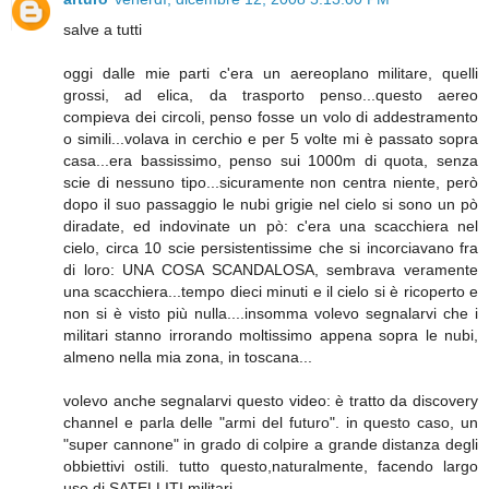
salve a tutti
oggi dalle mie parti c'era un aereoplano militare, quelli
grossi, ad elica, da trasporto penso...questo aereo
compieva dei circoli, penso fosse un volo di addestramento
o simili...volava in cerchio e per 5 volte mi è passato sopra
casa...era bassissimo, penso sui 1000m di quota, senza
scie di nessuno tipo...sicuramente non centra niente, però
dopo il suo passaggio le nubi grigie nel cielo si sono un pò
diradate, ed indovinate un pò: c'era una scacchiera nel
cielo, circa 10 scie persistentissime che si incorciavano fra
di loro: UNA COSA SCANDALOSA, sembrava veramente
una scacchiera...tempo dieci minuti e il cielo si è ricoperto e
non si è visto più nulla....insomma volevo segnalarvi che i
militari stanno irrorando moltissimo appena sopra le nubi,
almeno nella mia zona, in toscana...
volevo anche segnalarvi questo video: è tratto da discovery
channel e parla delle "armi del futuro". in questo caso, un
"super cannone" in grado di colpire a grande distanza degli
obbiettivi ostili. tutto questo,naturalmente, facendo largo
uso di SATELLITI militari