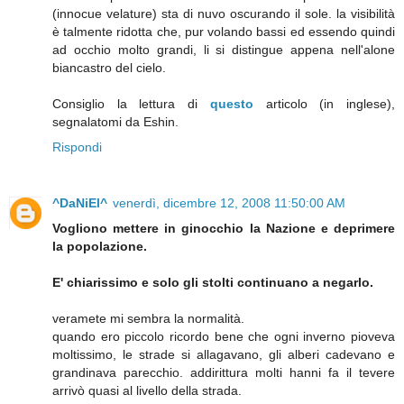
(innocue velature) sta di nuvo oscurando il sole. la visibilità
è talmente ridotta che, pur volando bassi ed essendo quindi
ad occhio molto grandi, li si distingue appena nell'alone
biancastro del cielo.
Consiglio la lettura di
questo
articolo (in inglese),
segnalatomi da Eshin.
Rispondi
^DaNiEl^
venerdì, dicembre 12, 2008 11:50:00 AM
Vogliono mettere in ginocchio la Nazione e deprimere
la popolazione.
E' chiarissimo e solo gli stolti continuano a negarlo.
veramete mi sembra la normalità.
quando ero piccolo ricordo bene che ogni inverno pioveva
moltissimo, le strade si allagavano, gli alberi cadevano e
grandinava parecchio. addirittura molti hanni fa il tevere
arrivò quasi al livello della strada.