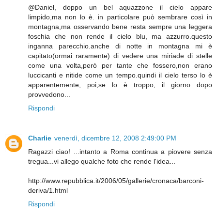
@Daniel, doppo un bel aquazzone il cielo appare
limpido,ma non lo è. in particolare può sembrare così in
montagna,ma osservando bene resta sempre una leggera
foschia che non rende il cielo blu, ma azzurro.questo
inganna parecchio.anche di notte in montagna mi è
capitato(ormai raramente) di vedere una miriade di stelle
come una volta,però per tante che fossero,non erano
luccicanti e nitide come un tempo.quindi il cielo terso lo è
apparentemente, poi,se lo è troppo, il giorno dopo
provvedono...
Rispondi
Charlie
venerdì, dicembre 12, 2008 2:49:00 PM
Ragazzi ciao! ...intanto a Roma continua a piovere senza
tregua...vi allego qualche foto che rende l'idea...
http://www.repubblica.it/2006/05/gallerie/cronaca/barconi-
deriva/1.html
Rispondi