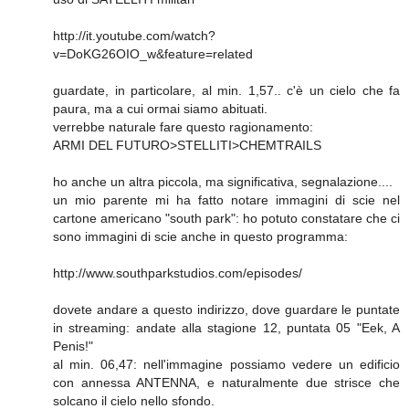
http://it.youtube.com/watch?
v=DoKG26OIO_w&feature=related
guardate, in particolare, al min. 1,57.. c'è un cielo che fa
paura, ma a cui ormai siamo abituati.
verrebbe naturale fare questo ragionamento:
ARMI DEL FUTURO>STELLITI>CHEMTRAILS
ho anche un altra piccola, ma significativa, segnalazione....
un mio parente mi ha fatto notare immagini di scie nel
cartone americano "south park": ho potuto constatare che ci
sono immagini di scie anche in questo programma:
http://www.southparkstudios.com/episodes/
dovete andare a questo indirizzo, dove guardare le puntate
in streaming: andate alla stagione 12, puntata 05 "Eek, A
Penis!"
al min. 06,47: nell'immagine possiamo vedere un edificio
con annessa ANTENNA, e naturalmente due strisce che
solcano il cielo nello sfondo.