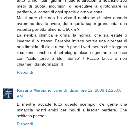
tutto l'anno, tutti i giorni in tutte le direzioni a neanche 150
metri di quota, incursioni di executive a girotondare in
periferia, elicotteri di ogni specie giorno e notte...
Ma ti pare che non ho visto il nebbione chimico quando
avremmo dovuto avere, dopo quella super grandinata, una
visibilità perfetta almeno a 50km ?
La nebbia chimica é ormai la norma, che sia estate o
inverno é lo stesso. Farebbe invece notizia una giornata di
aria limpida, di cielo terso. A parte i vari meteo che leggono
il copione, anche quì nel blog qualcuno ogni tanto se esce
con "cielo terso e blu intenso"!!! Faccio fatica a non
chiamarli disinformatori!!!
Rispondi
Rosario Marcianò
venerdì, dicembre 12, 2008 12:25:00
AM
E mentre accade tutto questo scempio, c'è gente che
minaccia nostri amici per indurli a lasciar perdere. Che
schifoso paese.
Rispondi