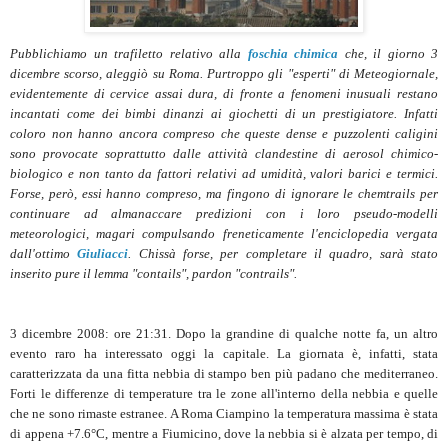
Pubblichiamo un trafiletto relativo alla
foschia chimica
che, il giorno 3
dicembre scorso, aleggiò su Roma. Purtroppo gli "esperti" di Meteogiornale,
evidentemente di cervice assai dura, di fronte a fenomeni inusuali restano
incantati come dei bimbi dinanzi ai giochetti di un prestigiatore. Infatti
coloro non hanno ancora compreso che queste dense e puzzolenti caligini
sono provocate soprattutto dalle attività clandestine di aerosol chimico-
biologico e non tanto da fattori relativi ad umidità, valori barici e termici.
Forse, però, essi hanno compreso, ma fingono di ignorare le chemtrails per
continuare ad almanaccare predizioni con i loro pseudo-modelli
meteorologici, magari compulsando freneticamente l'enciclopedia vergata
dall'ottimo
Giuliacci
. Chissà forse, per completare il quadro, sarà stato
inserito pure il lemma "contails", pardon "contrails".
3 dicembre 2008: ore 21:31. Dopo la grandine di qualche notte fa, un altro
evento raro ha interessato oggi la capitale. La giornata è, infatti, stata
caratterizzata da una fitta nebbia di stampo ben più padano che mediterraneo.
Forti le differenze di temperature tra le zone all'interno della nebbia e quelle
che ne sono rimaste estranee. A Roma Ciampino la temperatura massima è stata
di appena +7.6°C, mentre a Fiumicino, dove la nebbia si è alzata per tempo, di