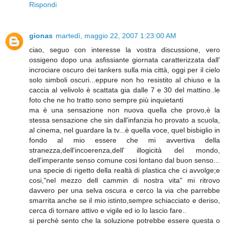
Rispondi
gionas
martedì, maggio 22, 2007 1:23:00 AM
ciao, seguo con interesse la vostra discussione, vero
ossigeno dopo una asfissiante giornata caratterizzata dall'
incrociare oscuro dei tankers sulla mia città, oggi per il cielo
solo simboli oscuri...eppure non ho resistito al chiuso e la
caccia al velivolo è scattata gia dalle 7 e 30 del mattino..le
foto che ne ho tratto sono sempre più inquietanti
ma è una sensazione non nuova quella che provo,è la
stessa sensazione che sin dall'infanzia ho provato a scuola,
al cinema, nel guardare la tv...è quella voce, quel bisbiglio in
fondo al mio essere che mi avvertiva della
stranezza,dell'incoerenza,dell' illogicità del mondo,
dell'imperante senso comune cosi lontano dal buon senso...
una specie di rigetto della realtà di plastica che ci avvolge;e
cosi,"nel mezzo dell cammin di nostra vita" mi ritrovo
davvero per una selva oscura e cerco la via che parrebbe
smarrita anche se il mio istinto,sempre schiacciato e deriso,
cerca di tornare attivo e vigile ed io lo lascio fare..
si perchè sento che la soluzione potrebbe essere questa o