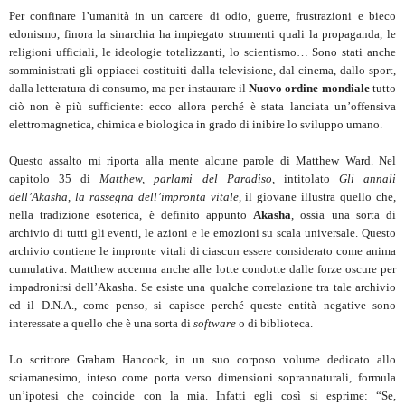
Per confinare l’umanità in un carcere di odio, guerre, frustrazioni e bieco
edonismo, finora la sinarchia ha impiegato strumenti quali la propaganda, le
religioni ufficiali, le ideologie totalizzanti, lo scientismo… Sono stati anche
somministrati gli oppiacei costituiti dalla televisione, dal cinema, dallo sport,
dalla letteratura di consumo, ma per instaurare il
Nuovo ordine mondiale
tutto
ciò non è più sufficiente: ecco allora perché è stata lanciata un’offensiva
elettromagnetica, chimica e biologica in grado di inibire lo sviluppo umano.
Questo assalto mi riporta alla mente alcune parole di Matthew Ward. Nel
capitolo 35 di
Matthew,
parlami del Paradiso
, intitolato
Gli annali
dell’Akasha
,
la rassegna dell’impronta vitale
, il giovane illustra quello che,
nella tradizione esoterica, è definito appunto
Akasha
, ossia una sorta di
archivio di tutti gli eventi, le azioni e le emozioni su scala universale. Questo
archivio contiene le impronte vitali di ciascun essere considerato come anima
cumulativa. Matthew accenna anche alle lotte condotte dalle forze oscure per
impadronirsi dell’Akasha. Se esiste una qualche correlazione tra tale archivio
ed il D.N.A., come penso, si capisce perché queste entità negative sono
interessate a quello che è una sorta di
software
o di biblioteca.
Lo scrittore Graham Hancock, in un suo corposo volume dedicato allo
sciamanesimo, inteso come porta verso dimensioni soprannaturali, formula
un’ipotesi che coincide con la mia. Infatti egli così si esprime: “Se,