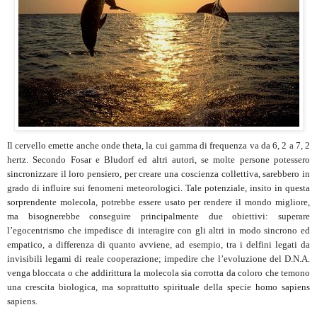
Il cervello emette anche onde theta, la cui gamma di frequenza va da 6, 2 a 7, 2
hertz. Secondo Fosar e Bludorf ed altri autori, se molte persone potessero
sincronizzare il loro pensiero, per creare una coscienza collettiva, sarebbero in
grado di influire sui fenomeni meteorologici. Tale potenziale, insito in questa
sorprendente molecola, potrebbe essere usato per rendere il mondo migliore,
ma bisognerebbe conseguire principalmente due obiettivi: superare
l’egocentrismo che impedisce di interagire con gli altri in modo sincrono ed
empatico, a differenza di quanto avviene, ad esempio, tra i delfini legati da
invisibili legami di reale cooperazione; impedire che l’evoluzione del D.N.A.
venga bloccata o che addirittura la molecola sia corrotta da coloro che temono
una crescita biologica, ma soprattutto spirituale della specie homo sapiens
sapiens.