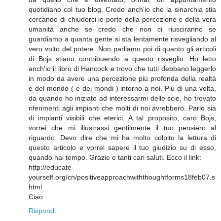
quotidiano col tuo blog. Credo anch'io che la sinarchia stia
cercando di chiuderci le porte della percezione e della vera
umanità anche se credo che non ci riusciranno se
guardiamo a quanta gente si sta lentamente risvegliando al
vero volto del potere. Non parliamo poi di quanto gli articoli
di Bojs stiano contribuendo a questo risveglio. Ho letto
anch'io il libro di Hancock e trovo che tutti debbano leggerlo
in modo da avere una percezione più profonda della realtà
e del mondo ( e dei mondi ) intorno a noi. Più di una volta,
da quando ho iniziato ad interessarmi delle scie, ho trovato
riferimenti agli impianti che molti di noi avrebbero. Parlo sia
di impianti visibili che eterici. A tal proposito, caro Bojs,
vorrei che mi illustrassi gentilmente il tuo pensiero al
riguardo. Devo dire che mi ha molto colpito la lettura di
questo articolo e vorrei sapere il tuo giudizio su di esso,
quando hai tempo. Grazie e tanti cari saluti. Ecco il link:
http://educate-
yourself.org/cn/positiveapproachwiththoughtforms18feb07.s
html
Ciao
Rispondi