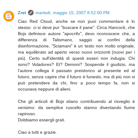
Zret
martedì, maggio 15, 2007 8:52:00 PM
Ciao Red Cloud, anche se non puoi commentare è lo
stesso: ci si deve pur "buscare il pane". Circa Hancock, che
Bojs definisce autore "apocrifo", devo riconoscere che, a
differenza di Talismano, saggio ai confini della
disinformazione, "Sciamani" è un testo non molto originale,
ma equilibrato ad aperto verso nuovi orizzonti (nuovi per i
più). Certo sull'identità di questi esseri non indugia. Chi
sono? Voladores? Et? Demoni? Sospende il giudizio, ma
l'autore collega il passato preistorico al presente ed al
futuro, senza capire che il futuro è funesto, ma di più non si
può pretendere da chi, fino a poco tempo fa, non si
occuoava neppure di alieni.
Che gli articoli di Bojs stiano contribuendo al risveglio è
verisimo: da semplice ruscello stanno diventando fiume
rapinoso.
Dobbiamo essergli grati.
Ciao a tutti e grazie.