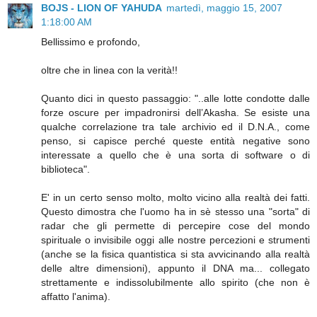
BOJS - LION OF YAHUDA
martedì, maggio 15, 2007
1:18:00 AM
Bellissimo e profondo,
oltre che in linea con la verità!!
Quanto dici in questo passaggio: "..alle lotte condotte dalle
forze oscure per impadronirsi dell’Akasha. Se esiste una
qualche correlazione tra tale archivio ed il D.N.A., come
penso, si capisce perché queste entità negative sono
interessate a quello che è una sorta di software o di
biblioteca".
E' in un certo senso molto, molto vicino alla realtà dei fatti.
Questo dimostra che l'uomo ha in sè stesso una "sorta" di
radar che gli permette di percepire cose del mondo
spirituale o invisibile oggi alle nostre percezioni e strumenti
(anche se la fisica quantistica si sta avvicinando alla realtà
delle altre dimensioni), appunto il DNA ma... collegato
strettamente e indissolubilmente allo spirito (che non è
affatto l'anima).