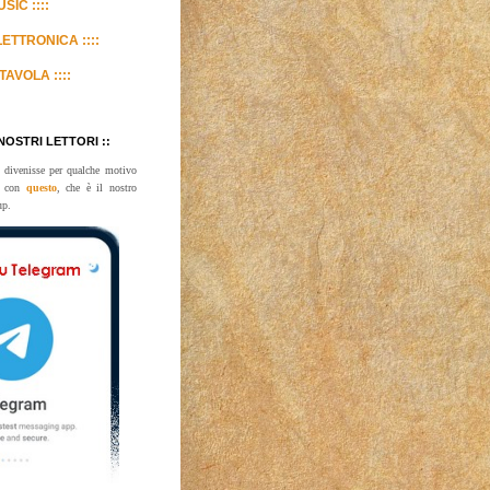
SIC ::::
LETTRONICA ::::
TAVOLA ::::
 NOSTRI LETTORI ::
 divenisse per qualche motivo
te con
questo
, che è il nostro
up.