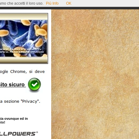
mo che accetti il loro uso.
Più Info
OK
gia ovunque ed in
to!