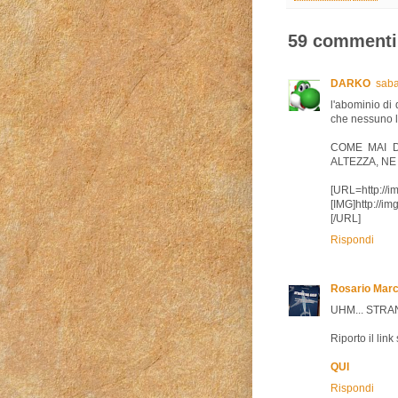
59 commenti
DARKO
saba
l'abominio di q
che nessuno l
COME MAI 
ALTEZZA, N
[URL=http://i
[IMG]http://i
[/URL]
Rispondi
Rosario Marc
UHM... STRA
Riporto il lin
QUI
Rispondi