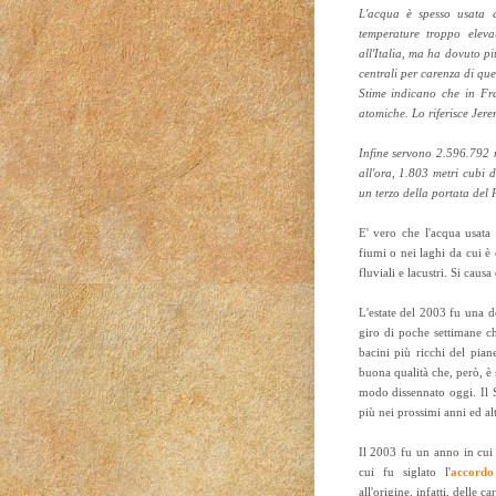
L'acqua è spesso usata 
temperature troppo eleva
all'Italia, ma ha dovuto pi
centrali per carenza di que
Stime indicano che in Fra
atomiche. Lo riferisce Jere
Infine servono 2.596.792 
all'ora, 1.803 metri cubi
un terzo della portata del
E' vero che l'acqua usata
fiumi o nei laghi da cui è 
fluviali e lacustri. Si cau
L'estate del 2003 fu una de
giro di poche settimane ch
bacini più ricchi del pian
buona qualità che, però, è 
modo dissennato oggi. Il S
più nei prossimi anni ed alt
Il 2003 fu un anno in cui
cui fu siglato l'
accordo 
all'origine, infatti, delle 