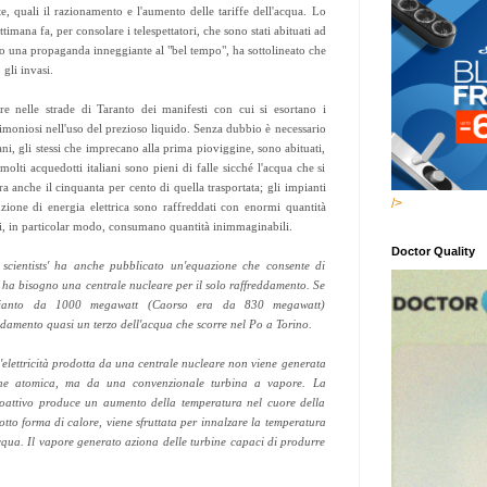
te, quali il razionamento e l'aumento delle tariffe dell'acqua. Lo
ttimana fa, per consolare i telespettatori, che sono stati abituati ad
so una propaganda inneggiante al "bel tempo", ha sottolineato che
gli invasi.
 nelle strade di Taranto dei manifesti con cui si esortano i
imoniosi nell'uso del prezioso liquido. Senza dubbio è necessario
iani, gli stessi che imprecano alla prima pioviggine, sono abituati,
molti acquedotti italiani sono pieni di falle sicché l'acqua che si
ora anche il cinquanta per cento di quella trasportata; gli impianti
/>
uzione di energia elettrica sono raffreddati con enormi quantità
ari, in particolar modo, consumano quantità inimmaginabili.
Doctor Quality
scientists' ha anche pubblicato un'equazione che consente di
ha bisogno una centrale nucleare per il solo raffreddamento. Se
ianto da 1000 megawatt (Caorso era da 830 megawatt)
eddamento quasi un terzo dell'acqua che scorre nel Po a Torino.
'elettricità prodotta da una centrale nucleare non viene generata
ione atomica, ma da una convenzionale turbina a vapore. La
dioattivo produce un aumento della temperatura nel cuore della
otto forma di calore, viene sfruttata per innalzare la temperatura
qua. Il vapore generato aziona delle turbine capaci di produrre