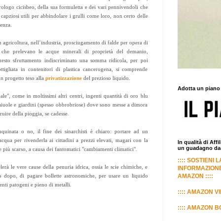
logo cicisbeo, della sua formuletta e dei vari pennivendoli che
apziosi utili per abbindolare i grulli come loro, non certo delle
genza.
n agricoltura, nell’industria, prosciugamento di falde per opera di
i che prelevano le acque minerali di proprietà del demanio,
uesto sfruttamento indiscriminato una somma ridicola, per poi
tigliata in contenitori di plastica cancerogena, si comprende
un progetto teso alla
privatizzazione
del prezioso liquido.
Adotta un piano
male", come in moltissimi altri centri, ingenti quantità di oro blu
 aiuole e giardini (spesso obbrobriose) dove sono messe a dimora
uire della pioggia, se cadesse.
quinata o no, il fine dei sinarchisti è chiaro: portare ad un
acqua per rivenderla ai cittadini a prezzi elevati, magari con la
In qualità di Aff
un guadagno dagl
 più scarso, a causa dei fantomatici "cambiamenti climatici".
:::: SOSTIENI 
erà le vere cause della penuria idrica, ossia le scie chimiche, e
INFORMAZIONE
 o dopo, di pagare bollette astronomiche, per usare un liquido
AMAZON ::::
nti patogeni e pieno di metalli.
:::: AMAZON VI
:::: AMAZON BO