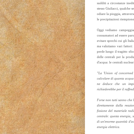
sudditi a circostanze inedi
stesso Giuliacci, qualche se
odiare la pioggia, attraver
le precipitazioni riempiono 
Oggi vediamo campeggiare
consumatori ad essere pars
evitare sprechi cui gli Ital
ma valutiamo vari fattori: 
perde lungo il tragitto sfi
delle centrali per la prod
d'acqua: le centrali nucle
"La 'Union of concerned 
calcolare di quanta acqua 
ne deduce che un imp
richiederebbe per il raffr
Forse non tutti sanno che l
direttamente dalla reaz
fissione del materiale ra
centrale: questa energia, s
di un'enorme quantità d'ac
energia elettrica.