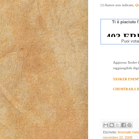
Autore non indicato,
Qu
[1]
Ti è piaciuto 
Puoi vota
Aggiorna
Tanker
raggiungibile dig
TANKER ENEMY TV
CHEMTRAILS 
Etichette:
Anomalie mete
novembre 22, 2008