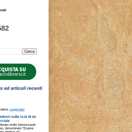
otali
582