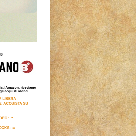
 B
iliati Amazon, riceviamo
i acquisti idonei.
LA LIBERA
: ACQUISTA SU
DEO ::::
OKS ::::