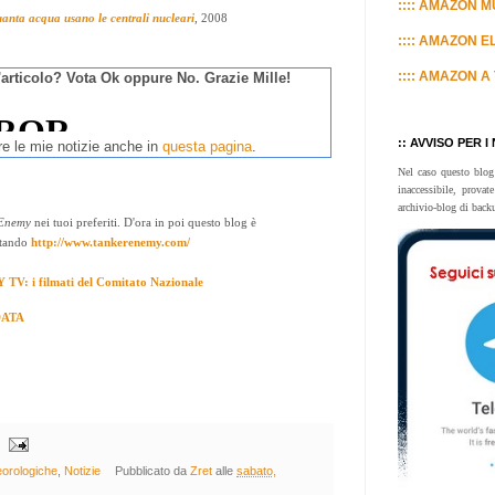
:::: AMAZON MU
anta acqua usano le centrali nucleari
, 2008
:::: AMAZON E
:::: AMAZON A 
l'articolo? Vota Ok oppure No. Grazie Mille!
:: AVVISO PER I
re le mie notizie anche in
questa pagina
.
Nel caso questo blog
inaccessibile, prova
archivio-blog di back
 Enemy
nei tuoi preferiti. D'ora in poi questo blog è
itando
http://www.tankerenemy.com/
: i filmati del Comitato Nazionale
DATA
orologiche
,
Notizie
Pubblicato da
Zret
alle
sabato,