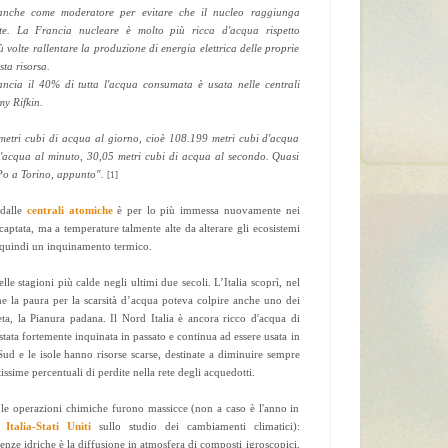
anche come moderatore per evitare che il nucleo raggiunga
te. La Francia nucleare è molto più ricca d'acqua rispetto
ù volte rallentare la produzione di energia elettrica delle proprie
sta risorsa.
ncia il 40% di tutta l'acqua consumata è usata nelle centrali
my Rifkin.
metri cubi di acqua al giorno, cioè 108.199 metri cubi d'acqua
 d'acqua al minuto, 30,05 metri cubi di acqua al secondo. Quasi
 Po a Torino, appunto".
[1]
 dalle
centrali atomiche
è per lo più immessa nuovamente nei
captata, ma a temperature talmente alte da alterare gli ecosistemi
sa quindi un inquinamento termico.
lle stagioni più calde negli ultimi due secoli. L’Italia scoprì, nel
e la paura per la scarsità d’acqua poteva colpire anche uno dei
eta, la Pianura padana. Il Nord Italia è ancora ricco d'acqua di
stata fortemente inquinata in passato e continua ad essere usata in
ud e le isole hanno risorse scarse, destinate a diminuire sempre
issime percentuali di perdite nella rete degli acquedotti.
 le operazioni chimiche furono massicce (non a caso è l'anno in
Italia-Stati Uniti
sullo studio dei cambiamenti climatici):
carenze idriche è la diffusione in atmosfera di composti igroscopici,