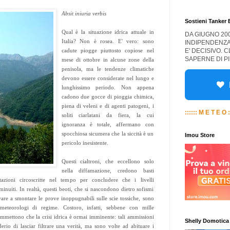
Absit iniuria verbis
Sostieni Tanker
Qual è la situazione idrica attuale in
DA GIUGNO 20
Italia? Non è rosea. E' vero: sono
INDIPENDENZA
E' DECISIVO. 
cadute piogge piuttosto copiose nel
SAPERNE DI PI
mese di ottobre in alcune zone della
penisola, ma le tendenze climatiche
devono essere considerate nel lungo e
lunghissimo periodo. Non appena
cadono due gocce di pioggia chimica,
piena di veleni e di agenti patogeni, i
:::::: M E T E O :
soliti ciarlatani da fiera, la cui
ignoranza è totale, affermano con
spocchiosa sicumera che la siccità è un
Imou Store
pericolo inesistente.
Questi cialtroni, che eccellono solo
nella diffamazione, credono basti
itazioni circoscritte nel tempo per concludere che i livelli
inuiti. In realtà, questi beoti, che si nascondono dietro sofismi
vare a smontare le prove inoppugnabili sulle scie tossiche, sono
i meteorologi di regime. Costoro, infatti, sebbene con mille
 ammettono che la crisi idrica è ormai imminente: tali ammissioni
Shelly Domotica
erio di lasciar filtrare una verità, ma sono volte ad abituare i