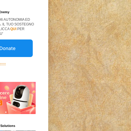
 Enemy
06 AUTONOMIA ED
. IL TUO SOSTEGNO
CLICCA
QUI
PER
U'
:::::
 Solutions