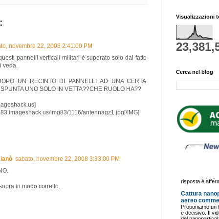
Visualizzazioni t
:
23,381,
to, novembre 22, 2008 2:41:00 PM
uesti pannelli verticali militari è superato solo dal fatto
i veda.
Cerca nel blog
DOPO UN RECINTO DI PANNELLI AD UNA CERTA
E SPUNTA UNO SOLO IN VETTA??CHE RUOLO HA??
mageshack.us]
mg83.imageshack.us/img83/1116/antennagz1.jpg[/IMG]
ianò
sabato, novembre 22, 2008 3:33:00 PM
NO.
k sopra in modo corretto.