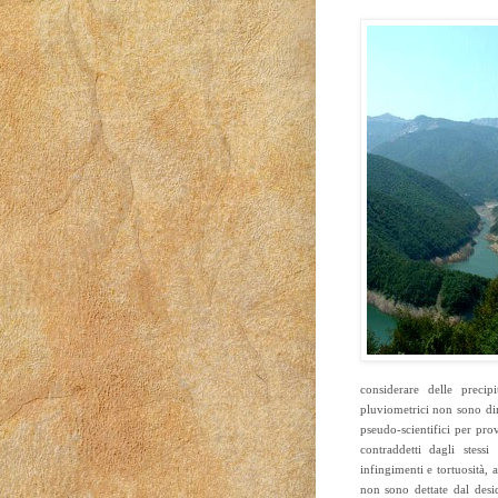
considerare delle precip
pluviometrici non sono dim
pseudo-scientifici per pro
contraddetti dagli stess
infingimenti e tortuosità,
non sono dettate dal desid