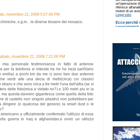
ato, novembre 22, 2008 5:07:00 PM
chimiche, o.g.m... le diverse tessere del mosaico.
abato, novembre 22, 2008 7:21:00 PM
n mia personale testimonianza in fatto di antenne
e per la telefonia si intende he he he he)a sant'ilario
io emilia) a pochi km da me ci sono ben due antenne
che verdi alte una decia di metri(circa) coi classici
to strano e che sono circa a tre metri l'una dell'altra (se vi
tero delle foto(mica e vietato no?) e 100 metri piu in la
ra ma questa davvero gigantesca come quella della foto
rre di castello non singolo pilastro) non potrebbero per
a dirigere (o qualcosa del genere) la smart dust o le
e?
 americano a ufficialmente confermato l'utilizzo di essa
ella guerra in iraq e afghanistan,e ovvio un utilizzo