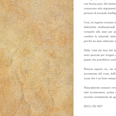
con buona pace del meteoro
conoscono solo argomenti c
persone di normale intelli
Così, tra ingenti consumi i
diaboliche multinazional
versando allo stato per q
vendere la minerale imbot
perché sia stato elaborato 
Nella "città dei fiori del 
sono sprecate per irrigare
piante che potrebbero usufr
Penuria oppure no, sia in
incremento del costo dell'
scusa che è un bene sempre
Naturalmente nessuno rivel
tutti accetteranno, prima
sovente contaminato da age
H2O o H2 NO?