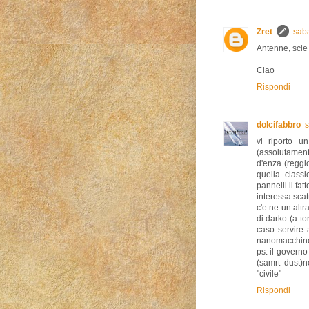
Zret
sab
Antenne, scie 
Ciao
Rispondi
dolcifabbro
s
vi riporto u
(assolutament
d'enza (regg
quella classi
pannelli il fat
interessa scat
c'e ne un alt
di darko (a to
caso servire 
nanomacchin
ps: il governo
(samrt dust)n
"civile"
Rispondi