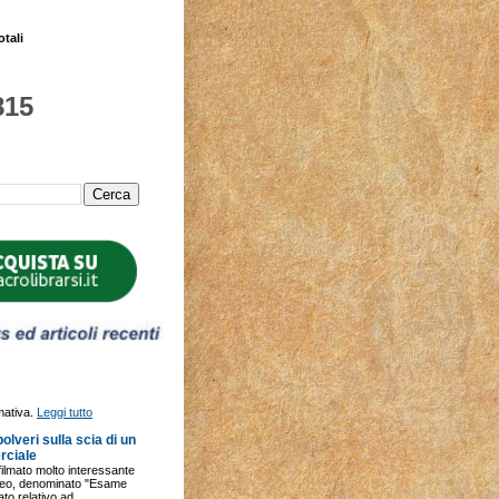
otali
815