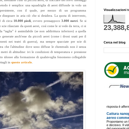
e, mediante l'uso di piccoli aerei, di tracciare dei brevi messaggi
 metodo è semplice: una squadriglia di aerei diffonde in volo un
Visualizzazioni t
persistente, con il quale, per mezzo di un programma
e disegnare in aria ciò che si desidera. La quota di intervento,
 è di circa
10.000 piedi
, ovvero pressappoco
3.000 metri
. Se si
23,388,
scie rilasciate da questi aerei, così come le si vede da terra, ci si
a “taglia” è assimilabile (se non addirittura inferiore) a quella
o generate anch'esse da piccoli aerei (come i droni usati per il
enti nei teatri di guerra), ma sempre spacciate per scie di
Cerca nel blog
ra che l'altitudine dove sono diffuse le chemtrails non è senza
metri di altitudine: ivi le condizioni di temperatura e pressione
tto idonee alla formazione di qualsivoglia fenomeno collegabile
ttagli in
questo articolo
.