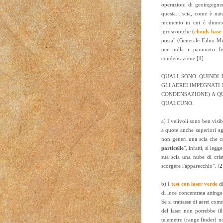
operazioni di geoingegner
questa... scia, come è nat
momento in cui è dimostr
igroscopiche (
clouds base
posta" (Generale Fabio Mi
per nulla i parametri fi
condensazione [
1
]
QUALI SONO QUINDI I
GLI AEREI IMPEGNATI
CONDENSAZIONE) A QU
QUALCUNO.
a) I velivoli sono ben visi
a quote anche superiori a
non generi una scia che c
particelle
", infatti, si leg
sua scia una nube di crist
scorgere l'apparecchio". [
2
b) I
test con laser verde
di
di luce concentrata attinge
Se si trattasse di aerei com
del laser non potrebbe il
telemetro (range finder) no