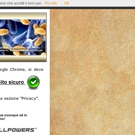
mo che accetti il loro uso.
Più Info
OK
gia ovunque ed in
to!