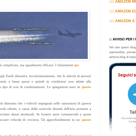
:::: AMAZON MU
:::: AMAZON E
:::: AMAZON A 
:: AVVISO PER I
Nel caso questo blog
inaccessibile, prova
archivio-blog di back
più complicato, ma ugualmente efficace. I chiarimenti
qui
gle Earth dimostra, involontariamente, che le attività di aerosol
iute a bassa quota e quindi in condizioni non adatte alla
a tipo di scia di condensazione. Le spiegazioni sono in
questo
tà dimostra che i velivoli impegnati nelle operazioni di guerra
cità ridotte, a causa della notevole densità dell'aria presente a
i evitare danni strutturali. Se fossero aerei commerciali a quote
toccare velocità di crociera. Gli approfondimenti in un
questo