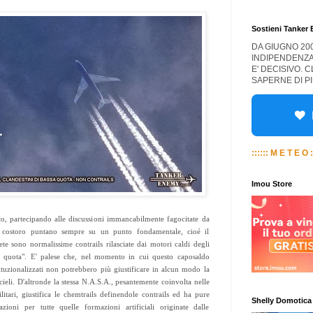
Sostieni Tanker
DA GIUGNO 20
INDIPENDENZA
E' DECISIVO. 
SAPERNE DI PI
:::::: M E T E O :
Imou Store
, partecipando alle discussioni immancabilmente fagocitate da
, costoro puntano sempre su un punto fondamentale, cioé il
te sono normalissime contrails rilasciate dai motori caldi degli
ma quota". E' palese che, nel momento in cui questo caposaldo
stituzionalizzati non potrebbero più giustificare in alcun modo la
 cieli. D'altronde la stessa N.A.S.A., pesantemente coinvolta nelle
litari, giustifica le chemtrails definendole contrails ed ha pure
Shelly Domotica
azioni per tutte quelle formazioni artificiali originate dalle