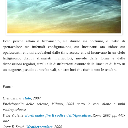
Ecco perché allora il firmamento, sia diurno sia notturno, è teatro di
spettacolose ma infernali configurazioni, ora luccicanti ora iridate ora
opalescenti: enormi arcobaleni dalle tinte accese che si incurvano in un cielo
lattiginoso, drappi sfrangiati multicolori, nuvole dalle forme e dalle
disposizioni regolari, simili alle distribuzioni assunte della limatura di ferro su
un magnete, pseudo-aurore boreali, sinistre luci che rischiarano le tenebre.
Fonti:
Cieliazzurri,
Halo
, 2007
Enciclopedia delle scienze, Milano, 2005 sotto le voci alone e nubi
madreperlacee
P. La Violette,
Earth under fire Il codice dell’Apocalisse
, Roma, 2007 pp. 441-
442
Jerry E. Smith,
Weather warfare
, 2006