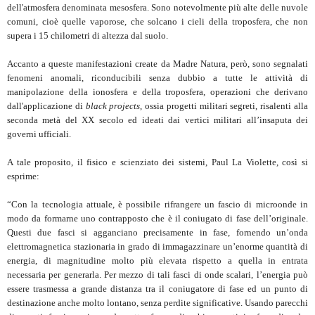
dell'atmosfera denominata mesosfera. Sono notevolmente più alte delle nuvole
comuni, cioè quelle vaporose, che solcano i cieli della troposfera, che non
supera i 15 chilometri di altezza dal suolo.
Accanto a queste manifestazioni create da Madre Natura, però, sono segnalati
fenomeni anomali, riconducibili senza dubbio a tutte le attività di
manipolazione della ionosfera e della troposfera, operazioni che derivano
dall'applicazione di
black projects
, ossia progetti militari segreti, risalenti alla
seconda metà del XX secolo ed ideati dai vertici militari all’insaputa dei
governi ufficiali.
A tale proposito, il fisico e scienziato dei sistemi, Paul La Violette, così si
esprime:
“Con la tecnologia attuale, è possibile rifrangere un fascio di microonde in
modo da formarne uno contrapposto che è il coniugato di fase dell’originale.
Questi due fasci si agganciano precisamente in fase, fornendo un’onda
elettromagnetica stazionaria in grado di immagazzinare un’enorme quantità di
energia, di magnitudine molto più elevata rispetto a quella in entrata
necessaria per generarla. Per mezzo di tali fasci di onde scalari, l’energia può
essere trasmessa a grande distanza tra il coniugatore di fase ed un punto di
destinazione anche molto lontano, senza perdite significative. Usando parecchi