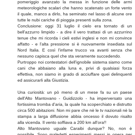
pomeriggio avanzato la messa in funzione delle armi
meteorologiche scalari che hanno scatenato un forte vento
il quale, manco a dirlo, ha seminato nel lasso di alcune ore
tutte le nubi cariche di pioggia presenti sulla zona.
Conclusione: oggi 31 luglio il cielo era tornato di un
bell'azzurro limpido - a dire il vero trattasi di un azzurrino
tenue che mi ricorda i cieli estivi inglesi e non mi convince
affatto - e l'alta pressione si è nuovamente insediata sul
Nord Italia. E così l'infame trucco va avanti senza che
nessuno capisca quel che sta veramente succedendo.
Purtroppo noi contestatori dell'ignobile sistema siamo come
cani che abbaiano alla luna e, privi di qualsiasi forza
effettiva, non siamo in grado di acciuffare quei delinquenti
ed assicurarli alla Giustizia.
Una curiosità: un pò meno di un mese fa su un paese
dell'Alto Mantovano - Guidizzolo - ha imperversato una
fortissima tromba d'aria, la quale ha scoperchiato e distrutto
circa 500 abitazioni. Non mi pare che nè le tv nazionali nè la
stampa a larga diffusione abbia oncesso il dovuto risalto
alla vicenda. Il vento soffiava a 200 km all'ora!!
Alto Mantovano uguale Caraibi dunque? No, non è
possibile. Sono maledetti esperimenti messi in opera per