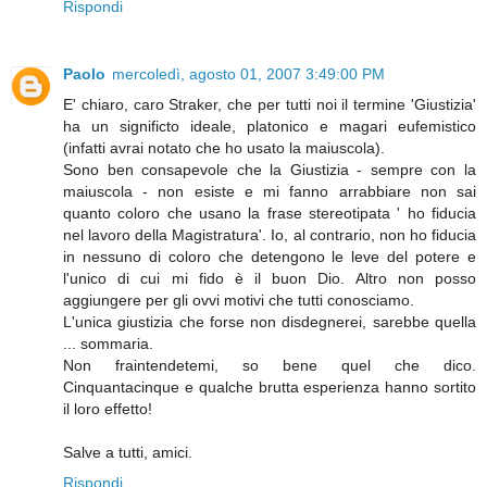
Rispondi
Paolo
mercoledì, agosto 01, 2007 3:49:00 PM
E' chiaro, caro Straker, che per tutti noi il termine 'Giustizia'
ha un significto ideale, platonico e magari eufemistico
(infatti avrai notato che ho usato la maiuscola).
Sono ben consapevole che la Giustizia - sempre con la
maiuscola - non esiste e mi fanno arrabbiare non sai
quanto coloro che usano la frase stereotipata ' ho fiducia
nel lavoro della Magistratura'. Io, al contrario, non ho fiducia
in nessuno di coloro che detengono le leve del potere e
l'unico di cui mi fido è il buon Dio. Altro non posso
aggiungere per gli ovvi motivi che tutti conosciamo.
L'unica giustizia che forse non disdegnerei, sarebbe quella
... sommaria.
Non fraintendetemi, so bene quel che dico.
Cinquantacinque e qualche brutta esperienza hanno sortito
il loro effetto!
Salve a tutti, amici.
Rispondi