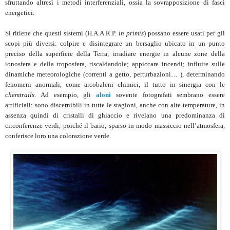
sfruttando altresì i metodi interferenziali, ossia la sovrapposizione di fasci
energetici.
Si ritiene che questi sistemi (H.A.A.R.P.
in primis
) possano essere usati per gli
scopi più diversi: colpire e disintegrare un bersaglio ubicato in un punto
preciso della superficie della Terra; irradiare energie in alcune zone della
ionosfera e della troposfera, riscaldandole; appiccare incendi; influire sulle
dinamiche meteorologiche (correnti a getto, perturbazioni… ), determinando
fenomeni anormali, come arcobaleni chimici, il tutto in sinergia con le
chemtrails
. Ad esempio, gli
aloni
sovente fotografati sembrano essere
artificiali: sono discernibili in tutte le stagioni, anche con alte temperature, in
assenza quindi di cristalli di ghiaccio e rivelano una predominanza di
circonferenze verdi, poiché il bario, sparso in modo massiccio nell’atmosfera,
conferisce loro una colorazione verde.