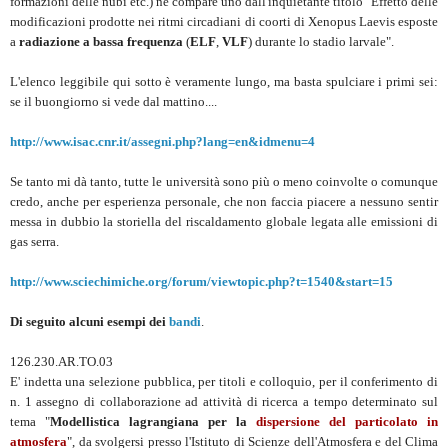
formazioni delle nubi etc.) ne compare uno dall'inquietante titolo "Effetto delle
modificazioni prodotte nei ritmi circadiani di coorti di Xenopus Laevis esposte
a
radiazione a bassa frequenza
(
ELF
,
VLF
) durante lo stadio larvale".
L'elenco leggibile qui sotto è veramente lungo, ma basta spulciare i primi sei:
se il buongiorno si vede dal mattino....
http://www.isac.cnr.it/assegni.php?lang=en&idmenu=4
Se tanto mi dà tanto, tutte le università sono più o meno coinvolte o comunque
credo, anche per esperienza personale, che non faccia piacere a nessuno sentir
messa in dubbio la storiella del riscaldamento globale legata alle emissioni di
gas serra.
http://www.sciechimiche.org/forum/viewtopic.php?t=1540&start=15
Di seguito alcuni esempi dei
bandi
.
126.230.AR.TO.03
E' indetta una selezione pubblica, per titoli e colloquio, per il conferimento di
n. 1 assegno di collaborazione ad attività di ricerca a tempo determinato sul
tema "
Modellistica lagrangiana per la
dispersione del particolato in
atmosfera
", da svolgersi presso l'Istituto di Scienze dell'Atmosfera e del Clima