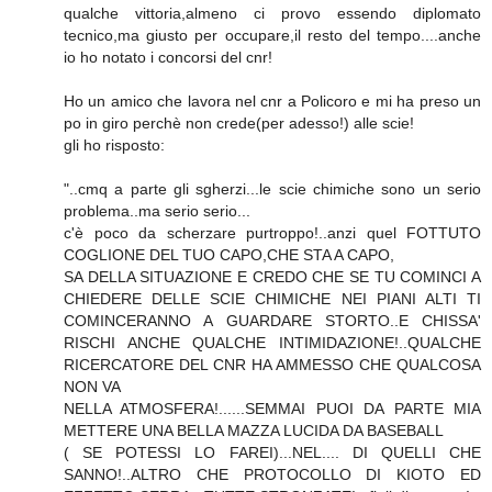
qualche vittoria,almeno ci provo essendo diplomato
tecnico,ma giusto per occupare,il resto del tempo....anche
io ho notato i concorsi del cnr!
Ho un amico che lavora nel cnr a Policoro e mi ha preso un
po in giro perchè non crede(per adesso!) alle scie!
gli ho risposto:
"..cmq a parte gli sgherzi...le scie chimiche sono un serio
problema..ma serio serio...
c'è poco da scherzare purtroppo!..anzi quel FOTTUTO
COGLIONE DEL TUO CAPO,CHE STA A CAPO,
SA DELLA SITUAZIONE E CREDO CHE SE TU COMINCI A
CHIEDERE DELLE SCIE CHIMICHE NEI PIANI ALTI TI
COMINCERANNO A GUARDARE STORTO..E CHISSA'
RISCHI ANCHE QUALCHE INTIMIDAZIONE!..QUALCHE
RICERCATORE DEL CNR HA AMMESSO CHE QUALCOSA
NON VA
NELLA ATMOSFERA!......SEMMAI PUOI DA PARTE MIA
METTERE UNA BELLA MAZZA LUCIDA DA BASEBALL
( SE POTESSI LO FAREI)...NEL.... DI QUELLI CHE
SANNO!..ALTRO CHE PROTOCOLLO DI KIOTO ED