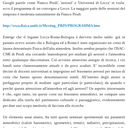
Google parole come 'Franco Prodi', 'aerosol' e 'Università di Lecce' et voila:
ecco il programma di un convegno a Lecce. La maggior parte delle sessioni del
simposio è moderata naturalmente da Franco Prodi.
http://www.fisica.unile.it/Meeting_PRIN/PROGRAMMA.htm
Emerge che il legame Lecce-Roma-Bologna è davvero molto saldo: già in
passato avevo notato che a Bologna ed a Roma è stato organizzato un corso di
laurea denominato Fisica dell'alta atmosfera. Inoltre sembra proprio che l'ISAC-
CNR di Prodi stia cercando 'manodopera' per studiare gli aerosol e l'atmosfera
sotto qualunque sfaccettatura. Ciò avviene attraverso assegni di ricerca, i cui
bandi sono clamorosamente attuali o da poco scaduti. E’ incredibile come
decine di docenti universitari si impegnino nel fenomeno aerosol per mezzo di
corsi che hanno spesso denominazioni simili. All’interno degli atenei si
prefiggono proprio di studiare ogni particolare (e particolato); da quando e
perché questa attenzione all'atmosfera ed agli aerosol? Un aspetto interessante
è che, ogni tanto, tra questi corsi sui fenomeni atmosferici, ne compare uno
dedicato alla tutela del patrimonio culturale o paesaggistico, evidentemente
per dare uno scopo meritorio di facciata alle ricerche.
Un elemento assai strano, fra tutti questi seminari sperimentali sui parametri
atmosferici (valori barometrici, igrometrici, termici, radiativi, precipitazioni,