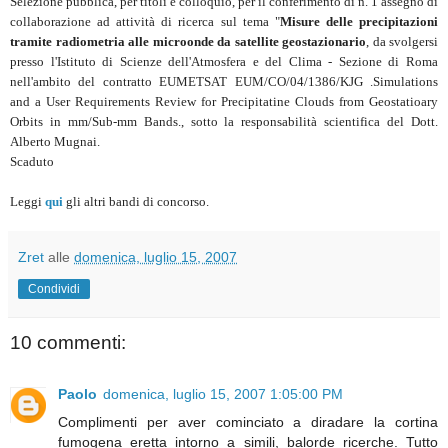
Selezione pubblica, per titoli e colloquio, per il conferimento di n. 1 assegno di
collaborazione ad attività di ricerca sul tema "
Misure delle precipitazioni
tramite radiometria alle microonde da satellite geostazionario
, da svolgersi
presso l'Istituto di Scienze dell'Atmosfera e del Clima - Sezione di Roma
nell'ambito del contratto EUMETSAT EUM/CO/04/1386/KJG .Simulations
and a User Requirements Review for Precipitatine Clouds from Geostatioary
Orbits in mm/Sub-mm Bands., sotto la responsabilità scientifica del Dott.
Alberto Mugnai.
Scaduto
Leggi
qui
gli altri bandi di concorso.
Zret
alle
domenica, luglio 15, 2007
Condividi
10 commenti:
Paolo
domenica, luglio 15, 2007 1:05:00 PM
Complimenti per aver cominciato a diradare la cortina
fumogena eretta intorno a simili, balorde ricerche. Tutto