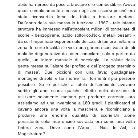
abito ha ripreso da poco a bruciare olio combustibile. Aveva
quasi completamente smesso negli anni scorsi poichè era
stata riconvertita forse del tutto a bruciare metano.
Dall'anno della sua messa in funzione - 1967 - tale infame
struttura ha immesso nell'atmosfera milioni di tonnellate di
scorie - benzopirene, acido solforico,Nox, metalli pesanti -
da cui l'impennata esponenziale dei casi di tumore nella mia
zona. In certe località s'è vista una gamma così vasta di tali
malattie degenerative da poter compilare, solo a partire da
quelle, un intero manuale di oncologia. La salute della
gente messa sull'altare del profitto e del 'progetto sterminio
di massa'. Due piccioni con una fava: guadagnare
montagne di soldi e far morire fra i tormenti il più persone
possibile. Se le politiche a tutela dell'ambiente avevano
sortito gli anni scorsi qualche effetto nella direzione di
utilizzare solamente metano per produrre corrente, ora
assistiamo ad una inversione a 180 gradi. I pianificatori si
cavano ancora una volta la maschera e ricominciano a
produrre una enorme quantità di scorie.Un alone
persistente color marroncino sovrasta ora come una volta
l'intera zona. Dove sono l'Arpa, i Nas, le Asl, la
Magistratura?