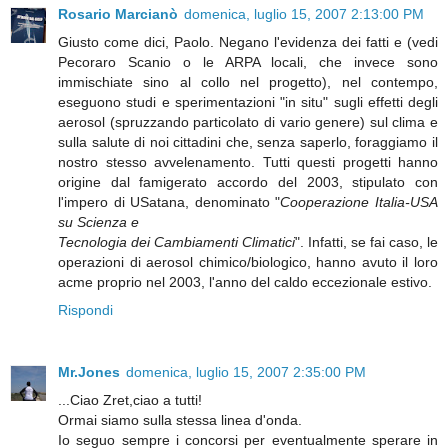
Rosario Marcianò
domenica, luglio 15, 2007 2:13:00 PM
Giusto come dici, Paolo. Negano l'evidenza dei fatti e (vedi
Pecoraro Scanio o le ARPA locali, che invece sono
immischiate sino al collo nel progetto), nel contempo,
eseguono studi e sperimentazioni "in situ" sugli effetti degli
aerosol (spruzzando particolato di vario genere) sul clima e
sulla salute di noi cittadini che, senza saperlo, foraggiamo il
nostro stesso avvelenamento. Tutti questi progetti hanno
origine dal famigerato accordo del 2003, stipulato con
l'impero di USatana, denominato "
Cooperazione Italia-USA
su Scienza e
Tecnologia dei Cambiamenti Climatici
". Infatti, se fai caso, le
operazioni di aerosol chimico/biologico, hanno avuto il loro
acme proprio nel 2003, l'anno del caldo eccezionale estivo.
Rispondi
Mr.Jones
domenica, luglio 15, 2007 2:35:00 PM
...Ciao Zret,ciao a tutti!
Ormai siamo sulla stessa linea d'onda.
Io seguo sempre i concorsi per eventualmente sperare in