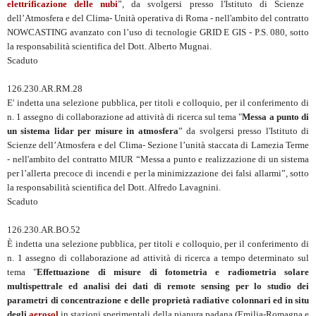
elettrificazione delle nubi
”, da svolgersi presso l'Istituto di Scienze
dell’Atmosfera e del Clima- Unità operativa di Roma - nell'ambito del contratto
NOWCASTING avanzato con l’uso di tecnologie GRID E GIS - P.S. 080, sotto
la responsabilità scientifica del Dott. Alberto Mugnai.
Scaduto
126.230.AR.RM.28
E' indetta una selezione pubblica, per titoli e colloquio, per il conferimento di
n. 1 assegno di collaborazione ad attività di ricerca sul tema "
Messa a punto di
un sistema lidar per misure in atmosfera
” da svolgersi presso l'Istituto di
Scienze dell’Atmosfera e del Clima- Sezione l’unità staccata di Lamezia Terme
- nell'ambito del contratto MIUR “Messa a punto e realizzazione di un sistema
per l’allerta precoce di incendi e per la minimizzazione dei falsi allarmi”, sotto
la responsabilità scientifica del Dott. Alfredo Lavagnini.
Scaduto
126.230.AR.BO.52
È indetta una selezione pubblica, per titoli e colloquio, per il conferimento di
n. 1 assegno di collaborazione ad attività di ricerca a tempo determinato sul
tema "
Effettuazione di misure di fotometria e radiometria solare
multispettrale ed analisi dei dati di remote sensing per lo studio dei
parametri di concentrazione e delle proprietà radiative colonnari ed in situ
degli
aerosol
in stazioni sperimentali della pianura padana (Emilia-Romagna e