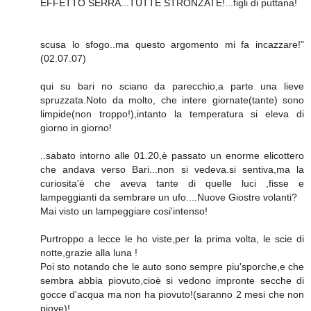
EFFETTO SERRA...TUTTE STRONZATE!...figli di puttana!
scusa lo sfogo..ma questo argomento mi fa incazzare!"
(02.07.07)
qui su bari no sciano da parecchio,a parte una lieve
spruzzata.Noto da molto, che intere giornate(tante) sono
limpide(non troppo!),intanto la temperatura si eleva di
giorno in giorno!
..sabato intorno alle 01.20,è passato un enorme elicottero
che andava verso Bari...non si vedeva.si sentiva,ma la
curiosita'è che aveva tante di quelle luci ,fisse e
lampeggianti da sembrare un ufo....Nuove Giostre volanti?
Mai visto un lampeggiare cosi'intenso!
Purtroppo a lecce le ho viste,per la prima volta, le scie di
notte,grazie alla luna !
Poi sto notando che le auto sono sempre piu'sporche,e che
sembra abbia piovuto,cioè si vedono impronte secche di
gocce d'acqua ma non ha piovuto!(saranno 2 mesi che non
piove)!