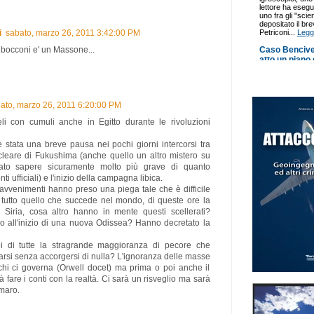
i
sabato, marzo 26, 2011 3:42:00 PM
la bocconi e' un Massone...
ato, marzo 26, 2011 6:20:00 PM
li con cumuli anche in Egitto durante le rivoluzioni
è stata una breve pausa nei pochi giorni intercorsi tra
ucleare di Fukushima (anche quello un altro mistero su
to sapere sicuramente molto più grave di quanto
nti ufficiali) e l'inizio della campagna libica.
 avvenimenti hanno preso una piega tale che è difficile
a tutto quello che succede nel mondo, di queste ore la
n Siria, cosa altro hanno in mente questi scellerati?
 all'inizio di una nuova Odissea? Hanno decretato la
i di tutte la stragrande maggioranza di pecore che
arsi senza accorgersi di nulla? L'ignoranza delle masse
 chi ci governa (Orwell docet) ma prima o poi anche il
 fare i conti con la realtà. Ci sarà un risveglio ma sarà
amaro.