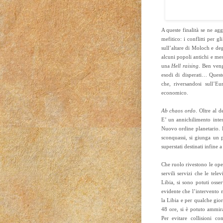
A queste finalità se ne ag
mefitico: i conflitti per g
sull’altare di Moloch e deg
alcuni popoli antichi e me
una
Hell raising
. Ben veng
esodi di disperati… Ques
che, riversandosi sull’Eu
economico.
Ab chaos ordo
. Oltre al 
E’ un annichilimento inte
Nuovo ordine planetario. L
sconquassi, si giunga un p
superstati destinati infine 
Che ruolo rivestono le ope
servili servizi che le tel
Libia, si sono potuti osse
evidente che l’intervento m
la Libia e per qualche gior
48 ore, si è potuto ammir
Per evitare collisioni co