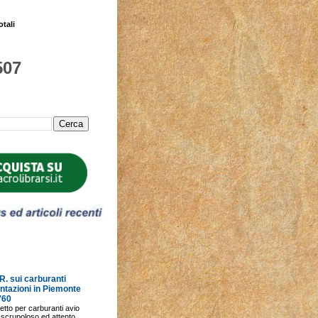
otali
507