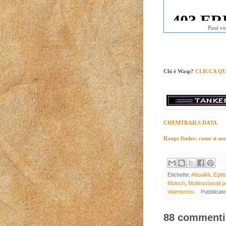
Puoi vo
Chi è Wasp?
CLICCA QU
CHEMTRAILS DATA
Range finder: come si sono 
Etichette:
Attualità
,
Egitt
Moloch
,
Multinazionali pe
Volenterosi
Pubblicat
88 commenti