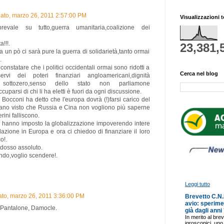
ato, marzo 26, 2011 2:57:00 PM
Visualizzazioni t
evale su tutto,guerra umanitaria,coalizione dei
a!!!.
23,381,
a un pò ci sarà pure la guerra di solidarietà,tanto ormai
.
 constatare che i politici occidentali ormai sono ridotti a
Cerca nel blog
vi dei poteri finanziari angloamericani,dignità
à sottozero,senso dello stato non parliamone
uparsi di chi li ha eletti è fuori da ogni discussione.
la Bocconi ha detto che l'europa dovrà (!)farsi carico del
ano visto che Russia e Cina non vogliono più saperne
rini falliscono.
 hanno imposto la globalizzazione impoverendo intere
azione in Europa e ora ci chiedoo di finanziare il loro
o!.
dosso assoluto.
ndo,voglio scendere!.
to, marzo 26, 2011 3:36:00 PM
Pantalone, Damocle.