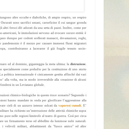
giungono altre occulte e diaboliche, di ampio respiro, un respiro
li Oscurati sono sacrifici umani, carneficine il cui sangue gronda
li altri feroci dèi adorati da una setta di pazzi. Inoltre, come per
so-americani, le immolazioni servono ad evocare oscure entità: è
ano dunque per codesti scellerati massacri, devastazioni, roghi,
to pandemonio è il mezzo per causare immensi flussi migratori
ropa, contribuiranno a lacerarne il già fragile tessuto socio-
denaro ed al dominio, giganteggia la meta ultima: la
distruzione
.
so specialmente come preludio per la costituzione di uno storto
a politica internazionale è cinicamente gestita affinché dai vari
o’ alla volta, ma in modo irreversibile alla creazione di alcuni
a fondersi in un Leviatano globale.
razioni chimico-biologiche in questo truce scenario? Seguendo i
evisioni hanno mandato in onda per glorificare l’aggressione alla
rvare cieli di un azzurro intenso solcati da
vaporosi cumuli
. E’
ilitare ha richiesto un’interruzione delle attività chimiche sopra
no pure nelle regioni limitrofe al teatro di guerra. Così per circa
are un firmamento terso ed abbellito da luminose nubi naturali.
n i velivoli militari, abbattimenti da "fuoco amico" ed altre