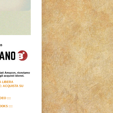
 B
iliati Amazon, riceviamo
i acquisti idonei.
LA LIBERA
: ACQUISTA SU
DEO ::::
OKS ::::