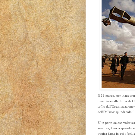
Il 21 marzo, per inaugurare
umanitario alla Libia di G
solito
dall'Organizzazione de
dell'Odissea
: quindi solo i
E’ in parte ozioso voler sta
sataniste, fino a quando è
tragica farsa in cui i bell