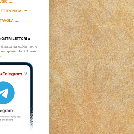
SIC ::::
LETTRONICA ::::
TAVOLA ::::
 NOSTRI LETTORI ::
 divenisse per qualche motivo
te con
questo
, che è il nostro
up.