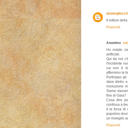
alzategliocch
Il rettore del
Rispondi
Anonimo
sab
Ho notato cie
artificiali.
Qui da noi c'
l'incidente n
cui non è da
affermino le fo
Purtroppo gli
stare dietro 
rivoluzione i
Siamo davvero
fine di Gaia?
Cosa dire po
continua a be
è la forza di
popolino dovrà
un risveglio 
Rispondi