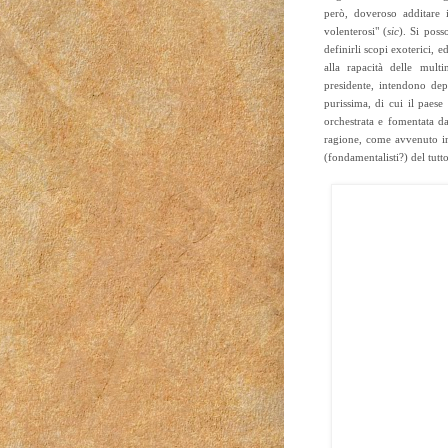
però, doveroso additare i
volenterosi" (
sic
). Si poss
definirli scopi exoterici, e
alla rapacità delle multi
presidente, intendono depr
purissima, di cui il paese
orchestrata e fomentata dai
ragione, come avvenuto 
(fondamentalisti?) del tutt