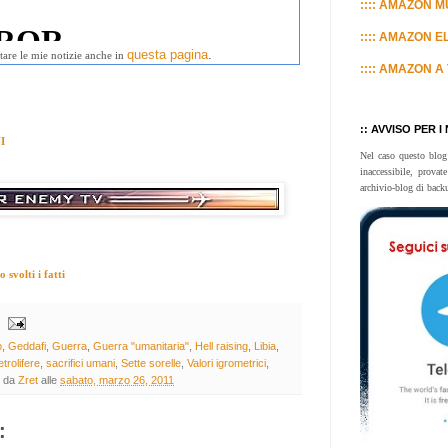
:::: AMAZON MU
:::: AMAZON E
questa pagina
.
tare le mie notizie anche in
:::: AMAZON A 
:: AVVISO PER I
I
Nel caso questo blog
inaccessibile, prova
archivio-blog di back
svolti i fatti
o
,
Geddafi
,
Guerra
,
Guerra "umanitaria"
,
Hell raising
,
Libia
,
trolifere
,
sacrifici umani
,
Sette sorelle
,
Valori igrometrici
,
o da
Zret
alle
sabato, marzo 26, 2011
: