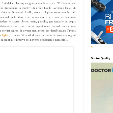
 fini della filantropica guerra condotta dalla "Coalizione dei
ono distinguere in obiettivi di primo livello, saremmo tentati di
d obiettivi di secondo livello, esoterici. I primi sono riconducibili
nazionali petrolifere che, rovesciato il governo dell’esecrato
edare le risorse libiche, ossia, petrolio, gas naturale ed acqua
 africano è ricco, con riserve ingentissime. La sedizione è stata
 servizi segreti di diversi stati anche per destabilizzare l’intera
in
Egitto
, Tunisia, Siria ed altrove, in modo da insediare regimi
o succubi alle direttive dei governi occidentali e non solo…
/>
Doctor Quality