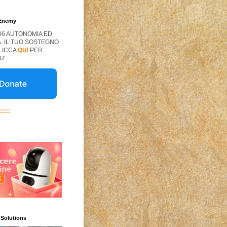
 Enemy
06 AUTONOMIA ED
. IL TUO SOSTEGNO
CLICCA
QUI
PER
U'
:::::
 Solutions