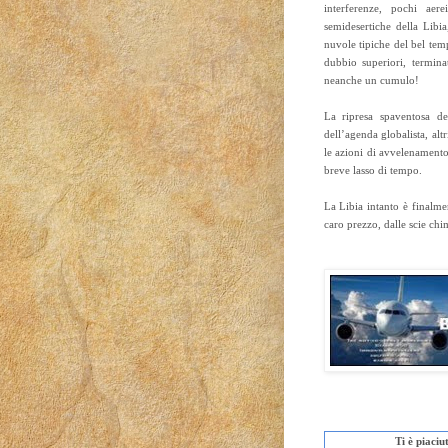
interferenze, pochi aer
semidesertiche della Libi
nuvole tipiche del bel temp
dubbio superiori, termina
neanche un cumulo!
La ripresa spaventosa d
dell’agenda globalista, al
le azioni di avvelenamento
breve lasso di tempo.
La Libia intanto è finalm
caro prezzo, dalle scie chi
Ti è piaci