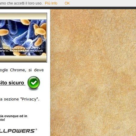
mo che accetti il loro uso.
Più Info
OK
gia ovunque ed in
to!