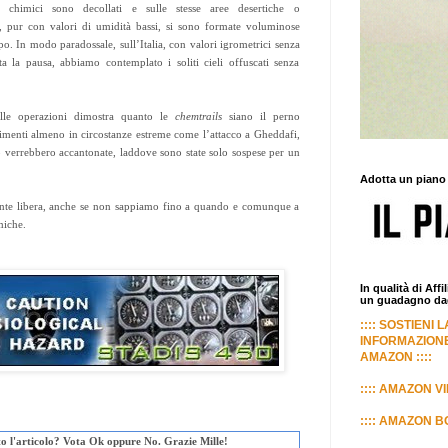
ei chimici sono decollati e sulle stesse aree desertiche o
a, pur con valori di umidità bassi, si sono formate voluminose
o. In modo paradossale, sull’Italia, con valori igrometrici senza
ta la pausa, abbiamo contemplato i soliti cieli offuscati senza
elle operazioni dimostra quanto le
chemtrails
siano il perno
trimenti almeno in circostanze estreme come l’attacco a Gheddafi,
 verrebbero accantonate, laddove sono state solo sospese per un
Adotta un piano
ente libera, anche se non sappiamo fino a quando e comunque a
miche.
In qualità di Aff
un guadagno dagl
:::: SOSTIENI 
INFORMAZIONE
AMAZON ::::
:::: AMAZON VI
:::: AMAZON BO
uto l'articolo? Vota Ok oppure No. Grazie Mille!