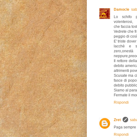
Damocle
sab
Lo schifo pr
volenterosi,
che faccia tost
Vedrete che fr
peggio di così
E' triste dover
lacchè e ser
zero,onest
neppure,preocc
Il rettore del
debito americ
altrimenti pove
Scusate ma ci
fasce di popol
debito pubblic
Siamo al para
Fermate il mo
Rispondi
Zret
saba
Paga sempre 
Rispondi