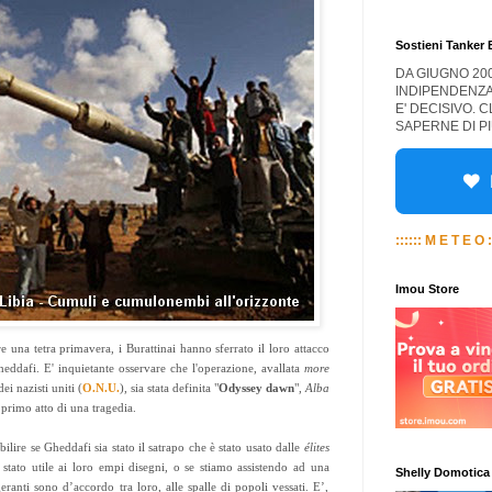
Sostieni Tanker
DA GIUGNO 20
INDIPENDENZA
E' DECISIVO. 
SAPERNE DI PI
:::::: M E T E O :
Imou Store
 una tetra primavera, i Burattinai hanno sferrato il loro attacco
heddafi. E' inquietante osservare che l'operazione, avallata
more
i nazisti uniti (
O.N.U.
), sia stata definita "
Odyssey dawn
",
Alba
l primo atto di una tragedia.
bilire se Gheddafi sia stato il satrapo che è stato usato dalle
élites
 stato utile ai loro empi disegni, o se stiamo assistendo ad una
Shelly Domotica
igeranti sono d’accordo tra loro, alle spalle di popoli vessati. E’,