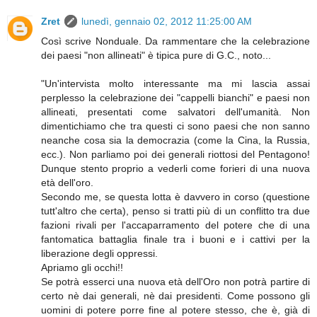
Zret
lunedì, gennaio 02, 2012 11:25:00 AM
Così scrive Nonduale. Da rammentare che la celebrazione
dei paesi "non allineati" è tipica pure di G.C., noto...
"Un'intervista molto interessante ma mi lascia assai
perplesso la celebrazione dei "cappelli bianchi" e paesi non
allineati, presentati come salvatori dell'umanità. Non
dimentichiamo che tra questi ci sono paesi che non sanno
neanche cosa sia la democrazia (come la Cina, la Russia,
ecc.). Non parliamo poi dei generali riottosi del Pentagono!
Dunque stento proprio a vederli come forieri di una nuova
età dell'oro.
Secondo me, se questa lotta è davvero in corso (questione
tutt'altro che certa), penso si tratti più di un conflitto tra due
fazioni rivali per l'accaparramento del potere che di una
fantomatica battaglia finale tra i buoni e i cattivi per la
liberazione degli oppressi.
Apriamo gli occhi!!
Se potrà esserci una nuova età dell'Oro non potrà partire di
certo nè dai generali, nè dai presidenti. Come possono gli
uomini di potere porre fine al potere stesso, che è, già di