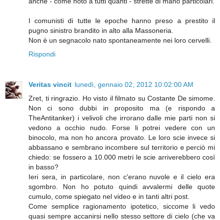
anche - come noto a tutti quanti - strette di mano particolari.
I comunisti di tutte le epoche hanno preso a prestito il
pugno sinistro brandito in alto alla Massoneria.
Non è un segnacolo nato spontaneamente nei loro cervelli.
Rispondi
Veritas vincit
lunedì, gennaio 02, 2012 10:02:00 AM
Zret, ti ringrazio. Ho visto il filmato su Costante De simome.
Non ci sono dubbi in proposito ma (e rispondo a
TheAntitanker) i velivoli che irrorano dalle mie parti non si
vedono a occhio nudo. Forse li potrei vedere con un
binocolo, ma non ho ancora provato. Le loro scie invece si
abbassano e sembrano incombere sul territorio e perciò mi
chiedo: se fossero a 10.000 metri le scie arriverebbero così
in basso?
Ieri sera, in particolare, non c'erano nuvole e il cielo era
sgombro. Non ho potuto quindi avvalermi delle quote
cumulo, come spiegato nel video e in tanti altri post.
Come semplice ragionamento ipotetico, siccome li vedo
quasi sempre accanirsi nello stesso settore di cielo (che va