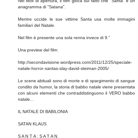
Nei titoli di apertura, il film gioca sul fatto che "Santa" è un
anagramma di "Satana".
Mentre uccide le sue vittime Santa usa molte immagini
familiari del Natale.
Nel film è presente una sola renna invece di 9.”
Una preview del film:
http://secondavisione.wordpress.com/2011/12/25/speciale-
natale-horror-santas-slay-david-steiman-2005/
Le scene abituali sono di morte e di spargimento di sangue
condito da humor, la storia di babbo natale viene presentata
con alcuni elementi che contraddistinguono il VERO babbo
natale...
IL NATALE DI BABILONIA
SATAN KLAUS
S A N T A : S A T A N