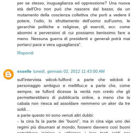
per se stesso, inuguaglianza ed oppressione? Una nuova
età dell'Oro non può che nascere dal basso, da un
mutamento della coscienza collettiva che porti a vedere il
potere, l'odio, lo sfruttamento dell'uomo sull'uomo, le
gerarchie politiche e religiose, gli eserciti, ecc. come
abomini e perversioni di cui possiamo benissimo fare a
meno. Nessuna guerra di presidenti e generali potrà mai
portarci pace e vera uguaglianza".
Rispondi
esselle
lunedì, gennaio 02, 2012 11:43:00 AM
sull'intervista wilcok-fullford: a parte che wilckok è
personaggio ambiguo e mellifluo,e a parte che, come
sempre, se fulford dicesse la verità non credo che gli
permetterebbero di pubblicarla online, a meno che la
cabala non riesca ad assoldare nemmeno un aker da tre
soldi...
a parte questo mi sono venuti altri dubbi:
- la cina fa la parte dei "buoni", ma in cina vige uno dei
regimi più disumani al mondo, fossero davvero così buoni
potrebbero iniziare a utilizzare i loro tanti soldi per