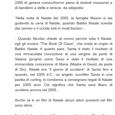
2005 di genere comico/horror pieno di simboli massonici e
di bandiere a stelle e striscie, da wikipedia:
“Nella notte di Natale del 2005, la famiglia Mason si sta
godendo la cena di Natale, quando Babbo Natale scende
dal camino e li uccide tutti in modi bizzarri...
...Quando Nicolas chiede al nonno perché odia il Natale,
egli gli mostra "The Book Of Claus", che rivela le origini di
Babbo Natale. A quanto pare, Santa è stato il risultato di
una immacolata concezione di una vergine da parte di
Satana (proprio come Gesù è stato il risultato di una
immacolata concezione di Maria (Madre di Gesù) da parte
di Dio). Natale era "il giorno di uccidere" di Santa fino a
quando, nel 1005 d.C., un angelo, sconfitto Santa in una
partita di curling, lo condanna a consegnare regali di Natale
per 1000 anni. Ciò significa che Santa sarà libero di
uccidere ancora nel 2005...
Anche se è un film di Natale alcuni attori presenti nel film
sono ebrei.