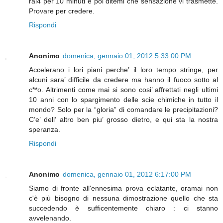
rai4 per 10 minuti e poi ditemi che sensazione vi trasmette.
Provare per credere.
Rispondi
Anonimo
domenica, gennaio 01, 2012 5:33:00 PM
Accelerano i lori piani perche’ il loro tempo stringe, per
alcuni sara’ difficile da credere ma hanno il fuoco sotto al
c**o. Altrimenti come mai si sono cosi’ affrettati negli ultimi
10 anni con lo spargimento delle scie chimiche in tutto il
mondo? Solo per la “gloria” di comandare le precipitazioni?
C’e’ dell’ altro ben piu’ grosso dietro, e qui sta la nostra
speranza.
Rispondi
Anonimo
domenica, gennaio 01, 2012 6:17:00 PM
Siamo di fronte all'ennesima prova eclatante, oramai non
c'è più bisogno di nessuna dimostrazione quello che sta
succedendo è sufficentemente chiaro : ci stanno
avvelenando.