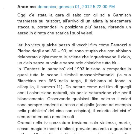
Anonimo
domenica, gennaio 01, 2012 5:22:00 PM
Oggi c’e’ stata la gara di salto con gli sci a Garmisch
trasmessa su raisport, all’arrivo di un atleta la telecamera
stacca e, portandosi in posizione piu’ bassa, riprende un
aereo in diretta che scarica i suoi veleni.
Ieri ho visto qualche pezzo di vecchi film come Fantozzi e
Pierino degli anni 80 – 90, mi sono stupito che non abbiano
rielaborato digitalmente le sciene che inquadravano il cielo,
un cielo senza nuvole e senza scie chimiche tutto blu.
In “Fantozzi in paradiso” del 1993 iniziano a comparire in
quasi tutte le scene i simboli massonici/satanici (la sua
Bianchina con 666 nella targa, il richiamo al leone o
all’aquila, il numero 11). Da notare come nei film di quegli
anni i colori siano naturali, sia per la saturazione che per il
bilanciamento. Osservando qualsiasi film odierno i colori
sono sempre tendenti al rosso e al giallo (come ad esempio
nella pubblicita’ del vino san crispino), il colorito dei visi e’
sempre attenuato e molto soft.
Oramai nella tv spazzatura troviamo solo violenza, morte,
sesso, magia e mostri o alieni, provate una volta a guardare