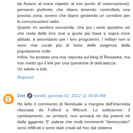
da Aviano al mare rispetto al mio punto di osservazione),
penserei piuttosto che stiano tenendo controllata una
precisa zona, ovvero che stiano gestendo un corridoio per
le comunicazioni radio.
Questo mi sembra verosimile, che poi i venti spostino ciò
che resta delle loro scie a quote più base e sopra zone
abitate, è secondario per i loro programmi. I militari non si
sono mai curati più di tanto delle esigenze della
popolazione civile.
Infine, ho postato una mia risposta sul blog di Riosaeba, ma
non metto qui il link per una questione di delicatezza.
Un saluto a tutti.
Rispondi
Zret
lunedì, gennaio 02, 2012 11:10:00 AM
Ho letto il commento di Nonduale a margine dell'intervista
rilasciata da Fulford a Wilcock. Lo sottoscrivo: il
cambiamento, se arriverà, non arriverà né dai potenti né
dalla gggente. E' palese che molti movimenti "democratici"
sono infiltrati o sono stati creati ad hoc dal sistema.