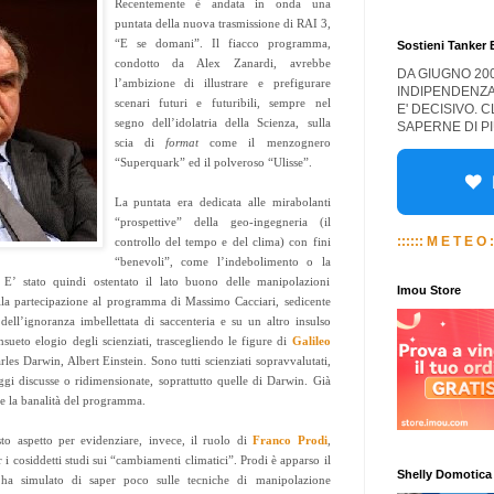
Recentemente è andata in onda una
puntata della nuova trasmissione di RAI 3,
“E se domani”. Il fiacco programma,
Sostieni Tanker
condotto da Alex Zanardi, avrebbe
DA GIUGNO 20
l’ambizione di illustrare e prefigurare
INDIPENDENZA
scenari futuri e futuribili, sempre nel
E' DECISIVO. 
segno dell’idolatria della Scienza, sulla
SAPERNE DI PI
scia di
format
come il menzognero
“Superquark” ed il polveroso “Ulisse”.
La puntata era dedicata alle mirabolanti
“prospettive” della geo-ingegneria (il
:::::: M E T E O :
controllo del tempo e del clima) con fini
“benevoli”, come l’indebolimento o la
. E’ stato quindi ostentato il lato buono delle manipolazioni
Imou Store
lla partecipazione al programma di Massimo Cacciari, sedicente
 dell’ignoranza imbellettata di saccenteria e su un altro insulso
nsueto elogio degli scienziati, trascegliendo le figure di
Galileo
les Darwin, Albert Einstein. Sono tutti scienziati sopravvalutati,
ggi discusse o ridimensionate, soprattutto quelle di Darwin. Già
e la banalità del programma.
to aspetto per evidenziare, invece, il ruolo di
Franco Prodi
,
 i cosiddetti studi sui “cambiamenti climatici”. Prodi è apparso il
Shelly Domotica
 ha simulato di saper poco sulle tecniche di manipolazione