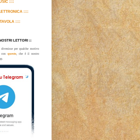
SIC ::::
LETTRONICA ::::
TAVOLA ::::
 NOSTRI LETTORI ::
 divenisse per qualche motivo
te con
questo
, che è il nostro
up.