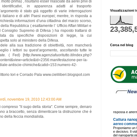
 molto prima) , risultano esser rilasciate da aerei privi di
 identificativi, in apparenza adatti al trasporto
Visualizzazioni t
’argomento è stato già oggetto di varie interrogazioni
 italiano e di altri Paesi europei; mentre, in risposta a
 richiesta informazioni d’una cittadina del marzo scorso,
della Repubblica ( esattamente l’ Ufficio Affari Militari e
23,385,
 Consiglio Supremo di Difesa ) ha risposto trattarsi di
lata da specifiche disposizioni di legge, la cui
petta solo al ministero della Difesa.
fedele alla sua tradizione di obiettività, non mancherà
Cerca nel blog
eglio i lettori su quest’argomento, ascoltando tutte le
ate. ( Fed) [http://www.agenziafuoritutto.it/index.php?
ntent&view=article&id=2356:manifestazione-per-la-
iale-antiscie-chimiche&catid=153:numero-42-
 Vittorio Iori e Corrado Pala www.cieliliberi.blogspot.com
erdì, novembre 19, 2010 12:43:00 AM
i compreso "il sugo della storia". Come sempre, denaro
no a braccetto, senza dimenticare la distruzione che è
imo della feccia mondialista.