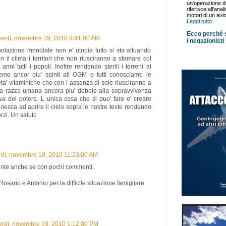
erdì, novembre 19, 2010 9:41:00 AM
opolazione mondiale non e' utopia tutto si sta attuando
 il clima i territori che non riusciranno a sfamare col
anni tutti i popoli. Inoltre rendendo sterili i terreni al
emo ancor piu' spinti all OGM e tutti conosciamo le
ta' vitaminiche che con l assenza di sole riusciranno a
a razza umana ancora piu' debole alla sopravvivenza
va del potere. L unica cosa che si puo' fare e' creare
iesca ad aprire il cielo sopra le nostre teste rendendo
forzi. Un saluto
dì, novembre 19, 2010 11:23:00 AM
nte anche se con pochi commenti.
osario e Antonio per la difficile situazione famigliare.
erdì, novembre 19, 2010 1:12:00 PM