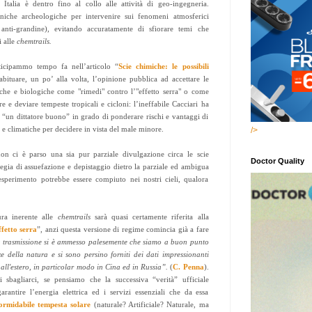
 Italia è dentro fino al collo alle attività di geo-ingegneria.
cniche archeologiche per intervenire sui fenomeni atmosferici
nti-grandine), evitando accuratamente di sfiorare temi che
i alle
chemtrails.
nticipammo tempo fa nell’articolo “
Scie chimiche: le possibili
 abituare, un po’ alla volta, l’opinione pubblica ad accettare le
che e biologiche come "rimedi" contro l’"effetto serra" o come
e e deviare tempeste tropicali e cicloni: l’ineffabile Cacciari ha
 “un dittatore buono” in grado di ponderare rischi e vantaggi di
e climatiche per decidere in vista del male minore.
/>
on ci è parso una sia pur parziale divulgazione circa le scie
Doctor Quality
egia di assuefazione e depistaggio dietro la parziale ed ambigua
sperimento potrebbe essere compiuto nei nostri cieli, qualora
ura inerente alle
chemtrails
sarà quasi certamente riferita alla
ffetto serra
”, anzi questa versione di regime comincia già a fare
a trasmissione si è ammesso palesemente che siamo a buon punto
ze della natura e si sono persino forniti dei dati impressionanti
e all'estero, in particolar modo in Cina ed in Russia”.
(
C. Penna
).
 sbagliarci, se pensiamo che la successiva “verità” ufficiale
arantire l’energia elettrica ed i servizi essenziali che da essa
ormidabile tempesta solare
(naturale? Artificiale? Naturale, ma