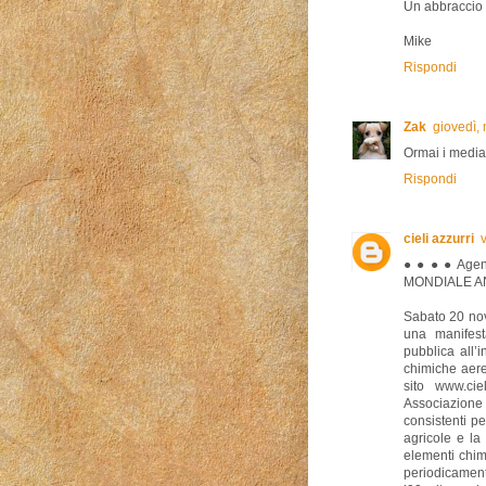
Un abbraccio 
Mike
Rispondi
Zak
giovedì,
Ormai i media 
Rispondi
cieli azzurri
● ● ● ● Agen
MONDIALE AN
Sabato 20 nove
una manifesta
pubblica all’
chimiche aeree
sito www.ciel
Associazione
consistenti pe
agricole e la 
elementi chimi
periodicamente