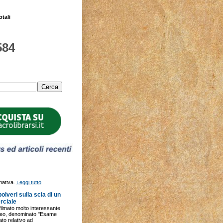
otali
584