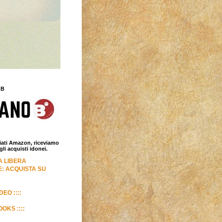
 B
iliati Amazon, riceviamo
i acquisti idonei.
LA LIBERA
: ACQUISTA SU
DEO ::::
OKS ::::