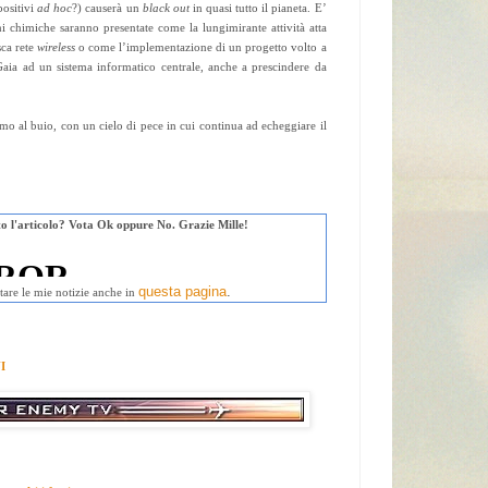
positivi
ad hoc
?) causerà un
black out
in quasi tutto il pianeta. E’
ni chimiche saranno presentate come la lungimirante attività atta
sca rete
wireless
o come l’implementazione di un progetto volto a
 Gaia ad un sistema informatico centrale, anche a prescindere da
imo al buio, con un cielo di pece in cui continua ad echeggiare il
uto l'articolo? Vota Ok oppure No. Grazie Mille!
questa pagina
.
tare le mie notizie anche in
I