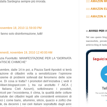
:::: AMAZON MU
dalla Sardegna sempre più irrorata.
:::: AMAZON E
:::: AMAZON A 
 novembre 18, 2010 11:59:00 PM
:: AVVISO PER I
fanno solo disinformazione, tutti!
Nel caso questo blog
inaccessibile, prova
archivio-blog di back
venerdì, novembre 19, 2010 12:40:00 AM
zia Fuoritutto: MANIFESTAZIONE PER LA “GIORNATA
TISCIE CHIMICHE”
mbre, dalle 14 in poi, a Piazza Santi Apostoli si terrà
zione di cittadini volta a sensibilizzare l’opinione
insieme di problemi sollevati dal fenomeno delle scie
. Di cosa si tratta? I promotori dell’iniziativa ( vedi il
iliberi.blogspot.com ), tra cui anzitutto l’ AICA (
 Italiana Cieli Azzurri), sottolineano i possibili,
ricoli per l’ecosistema, il clima, la qualità delle colture
salute dei cittadini legati alle consistenti emissioni di
ci ( come bario, alluminio, silicio, quarzo e zolfo) che
, da decenni ( nei cieli italiani soprattutto dagli anni