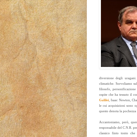
diversione degli uragani
climatiche. Sorvoliamo su
filosofo, personificazione
ospite che ha tessuto il co
Galilei
, Isaac Newton, Char
le cui acquisizioni sono o
questo denota la pochezza 
Accantoniamo, però, ques
responsabile del C.N.R. per
classico finto tonto che