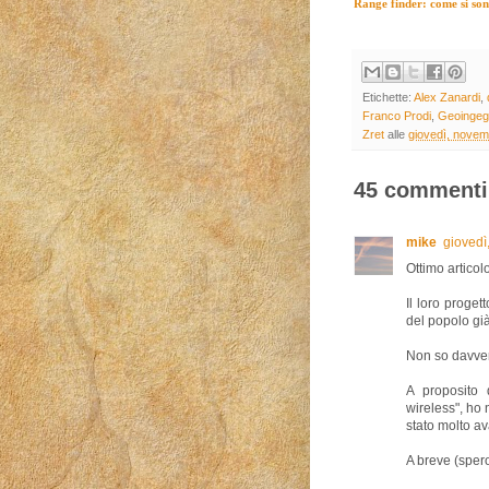
Range finder: come si sono 
Etichette:
Alex Zanardi
,
Franco Prodi
,
Geoingeg
Zret
alle
giovedì, novem
45 commenti
mike
giovedì
Ottimo articolo
Il loro proget
del popolo già
Non so davvero 
A proposito 
wireless", ho 
stato molto av
A breve (spero)