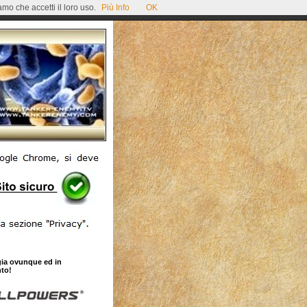
mo che accetti il loro uso.
Più Info
OK
gia ovunque ed in
to!