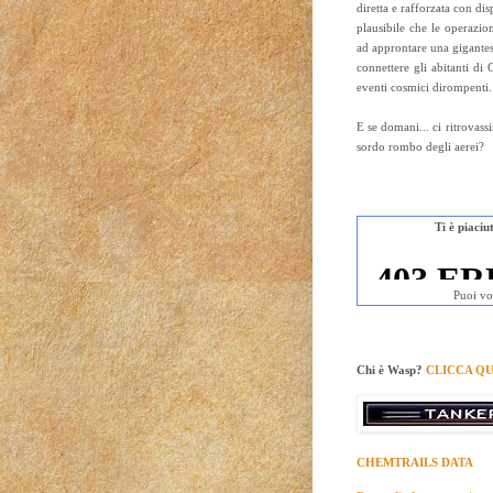
diretta e rafforzata con dis
plausibile che le operazio
ad approntare una gigante
connettere gli abitanti di
eventi cosmici dirompenti.
E se domani... ci ritrovass
sordo rombo degli aerei?
Ti è piaci
Puoi vo
Chi è Wasp?
CLICCA QU
CHEMTRAILS DATA