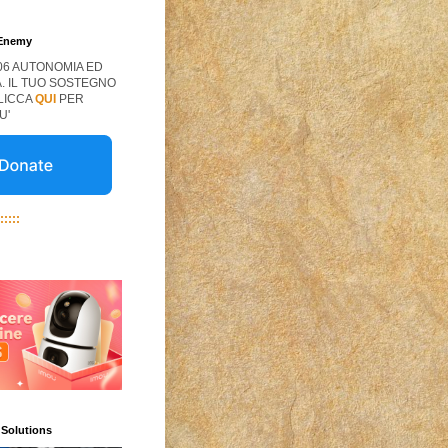
 Enemy
06 AUTONOMIA ED
. IL TUO SOSTEGNO
CLICCA
QUI
PER
U'
:::::
 Solutions