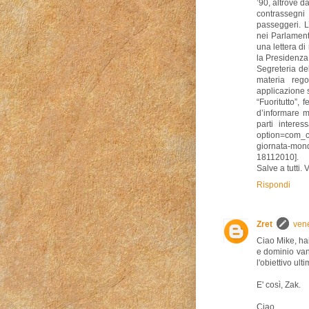
’90, altrove da
contrassegni
passeggeri. L
nei Parlamenti
una lettera di
la Presidenza 
Segreteria del
materia rego
applicazione s
“Fuoritutto”, 
d’informare m
parti interess
option=com_co
giornata-mond
18112010].
Salve a tutti.
Rispondi
Zret
ven
Ciao Mike, ha
e dominio van
l'obiettivo ult
E' così, Zak.
Ciao