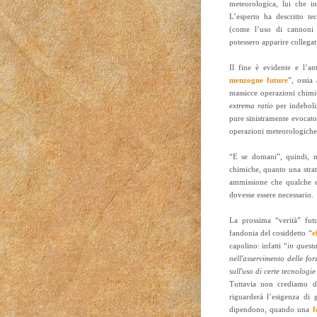
meteorologica, lui che in
L’esperto ha descritto te
(come l’uso di cannoni a
potessero apparire collegat
Il fine è evidente e l’a
menzogne future
”, ossia
massicce operazioni chimi
extrema ratio
per indebolir
pure sinistramente evocato
operazioni meteorologiche 
“E se domani”, quindi, n
chimiche, quanto una strat
ammissione che qualche e
dovesse essere necessario.
La prossima “verità” fut
fandonia del cosiddetto “
e
capolino: infatti
“in quest
nell'asservimento delle for
sull'uso di certe tecnologi
Tuttavia non crediamo di
riguarderà l’esigenza di g
dipendono, quando una
f