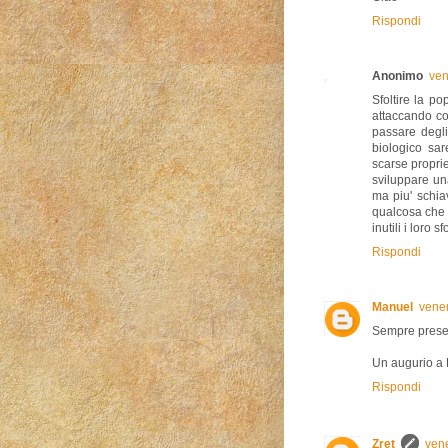
Rispondi
Anonimo
ven
Sfoltire la p
attaccando con
passare degli 
biologico sar
scarse proprie
sviluppare un
ma piu' schia
qualcosa che r
inutili i loro s
Rispondi
Manuel
vener
Sempre prese
Un augurio a R
Rispondi
Zret
ven