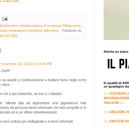
svolti i fatti
disinformatori
,
Disinformazione
,
E se domani
,
Effetto serra
,
neria
,
manipolazioni climatiche
,
televisione
Pubblicato da
bre 18, 2010
:
Adotta un piano
, novembre 18, 2010 11:44:00 PM
 Zret!!!
to va avanti e continueranno a buttare fumo negli occhi
In qualità di Aff
 cieco.
un guadagno dagl
:::: SOSTIENI 
chi è più imbecille, se loro o i cittadini.
INFORMAZIONE
AMAZON ::::
di "attività atta ad approntare una gigantesca rete
notizie da persone bene informate che tale progetto è in
:::: AMAZON VI
anzato ed è un affare stramiliardario!
:::: AMAZON BO
 avrò notizie più dettagliate e vi terrò informati.