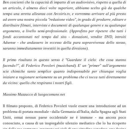
Ben coscienti che la capacità di impatto di un audiovisivo, rispetto a quella di
un articolo, è almeno dieci volte superiore, abbiamo scelto già da qualche
tempo una stretta alleanza con Arcoiris.tv, e vorremmo arrivare al più presto
ad avere una nostra piccola "redazione video", in grado di produrre, editare e
distribuire filmati, interviste e documenti di qualunque genere e su qualunque
argomento, a livello semi-professionale. (Approfitto per ripetere che tutti i
fondi accantonati nel tempo dal sito - donazioni, vendite DVD, introiti
Adsense - che andassero in eccesso della pura sopravvivenza dello stesso,
saranno immediatamente investiti in quella direzione).
Il primo risultato in questo senso è "Guardate il cielo: che cosa stanno
facendo?", di Federico Povoleri (musicband). E' un "primer" sull'argomento
scie chimiche tanto semplice quanto indispensabile per chiunque voglia
iniziare a ragionare seriamente su un problema che ci tocca tutti direttamente
da vicino: quello che respirano i nostri figli.
Massimo Mazzucco di luogocomune.net
Il filmato proposto, di Federico Povoleri vuole essere una introduzione ad un
problema di portata mondiale - dalla Germania all'Italia, dalla Spagna agli Stati
Uniti, ormai nessun paese occidentale ne è immune - ma ancora poco
conosciuto, a causa di un inspiegabile silenzio mediatico che lo ha ricoperto
sin dalla sua comparsa, avvenuta sui cieli di una cittadina canadese, una decina