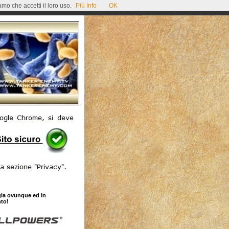
mo che accetti il loro uso.
Più Info
OK
gia ovunque ed in
to!