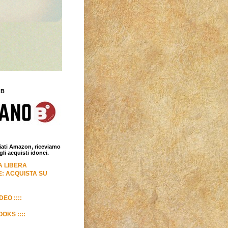
 B
iliati Amazon, riceviamo
i acquisti idonei.
LA LIBERA
: ACQUISTA SU
DEO ::::
OKS ::::