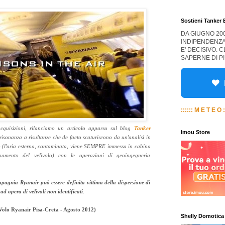
Sostieni Tanker
DA GIUGNO 20
INDIPENDENZA
E' DECISIVO. 
SAPERNE DI PI
:::::: M E T E O :
 acquisizioni, rilanciamo un articolo apparso sul blog
Tanker
Imou Store
risonanza a risultanze che
de facto
scaturiscono da un'analisi in
so (l'aria esterna, contaminata, viene SEMPRE immessa in cabina
namento del velivolo) con le operazioni di geoingegneria
mpagnia Ryanair può essere definita vittima della dispersione di
d opera di velivoli non identificati
.
o Ryanair Pisa-Creta - Agosto 2012)
Shelly Domotica