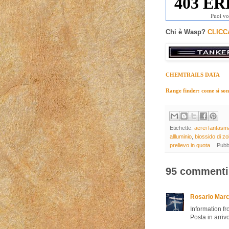
Puoi vo
Chi è Wasp?
CLICC
CHEMTRAILS DATA
Range finder: come si sono 
Etichette:
aerei fantasm
allluminio
,
biossido di zo
prelievo in quota
Pubb
95 commenti
Rosario Marc
Informatio​n fr
Posta in arriv