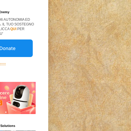
 Enemy
06 AUTONOMIA ED
. IL TUO SOSTEGNO
CLICCA
QUI
PER
U'
:::::
 Solutions