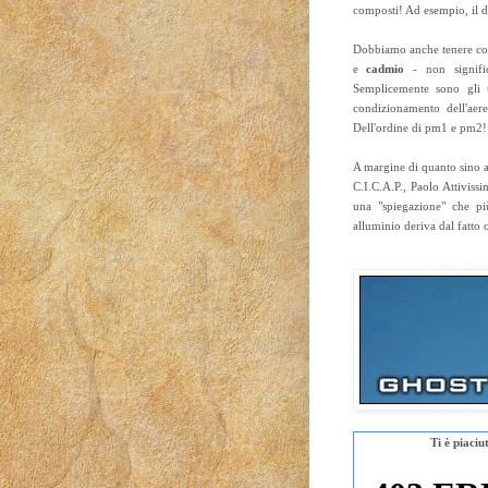
composti! Ad esempio, il dio
Dobbiamo anche tenere cont
e
cadmio
- non signifi
Semplicemente sono gli u
condizionamento dell'aer
Dell'ordine di pm1 e pm2!
A margine di quanto sino a
C.I.C.A.P., Paolo Attiviss
una "spiegazione" che p
alluminio deriva dal fatto c
Ti è piaci