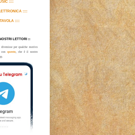
SIC ::::
LETTRONICA ::::
TAVOLA ::::
 NOSTRI LETTORI ::
 divenisse per qualche motivo
te con
questo
, che è il nostro
up.