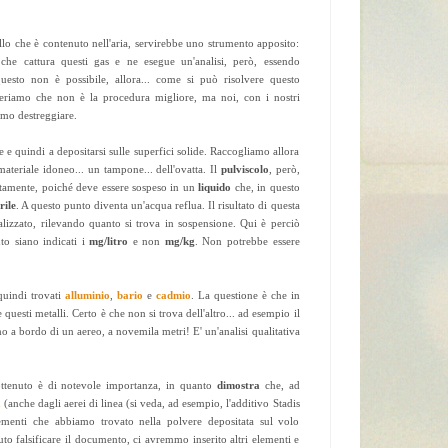
llo che è contenuto nell'aria, servirebbe uno strumento apposito:
 che cattura questi gas e ne esegue un'analisi, però, essendo
questo non è possibile, allora... come si può risolvere questo
deriamo che non è la procedura migliore, ma noi, con i nostri
amo destreggiare.
e e quindi a depositarsi sulle superfici solide. Raccogliamo allora
ateriale idoneo... un tampone... dell'ovatta. Il
pulviscolo
, però,
ttamente, poiché deve essere sospeso in un
liquido
che, in questo
rile
. A questo punto diventa un'acqua reflua. Il risultato di questa
lizzato, rilevando quanto si trova in sospensione. Qui è perciò
o siano indicati i
mg/litro
e non
mg/kg
. Non potrebbe essere
quindi trovati
alluminio
,
bario
e
cadmio
. La questione è che in
questi metalli. Certo è che non si trova dell'altro... ad esempio il
mo a bordo di un aereo, a novemila metri! E' un'analisi qualitativa
ottenuto è di notevole importanza, in quanto
dimostra
che, ad
a
(anche dagli aerei di linea (si veda, ad esempio, l'additivo Stadis
menti che abbiamo trovato nella polvere depositata sul volo
to falsificare il documento, ci avremmo inserito altri elementi e