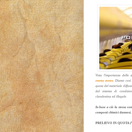
Vista l'importanza delle
enemy meteo
. Diamo così 
quota del materiale diffu
dal sistema di condizio
clandestina ed illegale.
In base a ciò la stessa co
composti chimici dannosi, a
PRELIEVO IN QUOTA (Vol