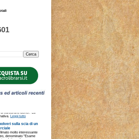
otali
601