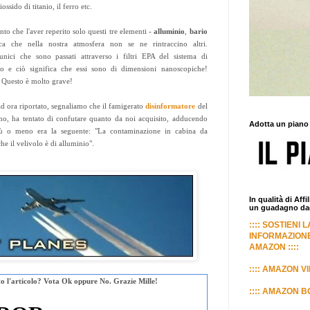
ssido di titanio, il ferro etc.
o che l'aver reperito solo questi tre elementi -
alluminio
,
bario
ca che nella nostra atmosfera non se ne rintraccino altri.
nici che sono passati attraverso i filtri EPA del sistema di
eo e ciò significa che essi sono di dimensioni nanoscopiche!
 Questo è molto grave!
d ora riportato, segnaliamo che il famigerato
disinformatore
del
imo, ha tentato di confutare quanto da noi acquisito, adducendo
Adotta un piano
iù o meno era la seguente: "La contaminazione in cabina da
he il velivolo è di alluminio".
In qualità di Aff
un guadagno dagl
:::: SOSTIENI 
INFORMAZIONE
AMAZON ::::
:::: AMAZON VI
uto l'articolo? Vota Ok oppure No. Grazie Mille!
:::: AMAZON BO