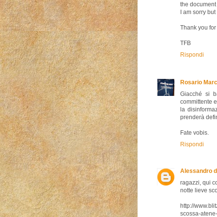
the document 
I am sorry but
Thank you for 
TFB
Rispondi
Rosario Marc
Giacché si ba
committente e 
la disinforma
prenderà defin
Fate vobis.
Rispondi
Alessandro d
ragazzi, qui c
notte lieve sc
http://www.bli
scossa-atene