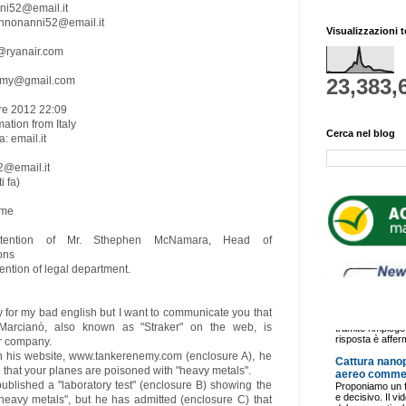
ni52@email.it
onnonanni52@email.it
Visualizzazioni t
ryanair.com
nemy@gmail.com
23,383,
bre 2012 22:09
mation from Italy
Cerca nel blog
: email.it
@email.it
i fa)
 me
ttention of Mr. Sthephen McNamara, Head of
ons
tention of legal department.
orry for my bad english but I want to communicate you that
Marcianò, also known as "Straker" on the web, is
r company.
 in his website, www.tankerenemy.com (enclosure A), he
 that your planes are poisoned with "heavy metals".
ublished a "laboratory test" (enclosure B) showing the
heavy metals", but he has admitted (enclosure C) that