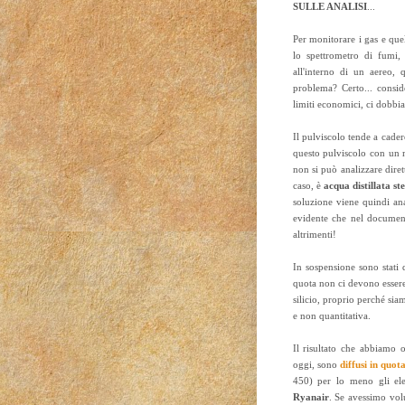
SULLE ANALISI
...
Per monitorare i gas e que
lo spettrometro di fumi,
all'interno di un aereo, 
problema? Certo... consi
limiti economici, ci dobbi
Il pulviscolo tende a cader
questo pulviscolo con un m
non si può analizzare dire
caso, è
acqua distillata ste
soluzione viene quindi ana
evidente che nel document
altrimenti!
In sospensione sono stati 
quota non ci devono essere 
silicio, proprio perché sia
e non quantitativa.
Il risultato che abbiamo 
oggi, sono
diffusi in quot
450) per lo meno gli ele
Ryanair
. Se avessimo volu