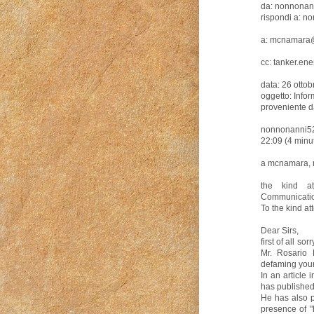
da: nonnonan
rispondi a: n
a: mcnamara@
cc: tanker.e
data: 26 otto
oggetto: Infor
proveniente da
nonnonanni52
22:09 (4 minut
a mcnamara,
the kind a
Communicati
To the kind at
Dear Sirs,
first of all s
Mr. Rosario 
defaming you
In an article
has published
He has also p
presence of "