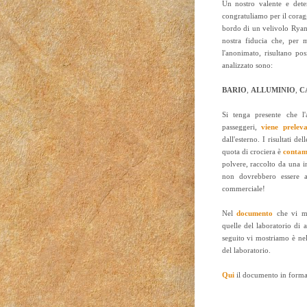
Un nostro valente e dete
congratuliamo per il corag
bordo di un velivolo Ryanai
nostra fiducia che, per 
l'anonimato, risultano pos
analizzato sono:
BARIO
,
ALLUMINIO
,
C
Si tenga presente che l
passeggeri,
viene prelev
dall'esterno. I risultati d
quota di crociera è
conta
polvere, raccolto da una in
non dovrebbero essere as
commerciale!
Nel
documento
che vi mo
quelle del laboratorio di an
seguito vi mostriamo è nel
del laboratorio.
Qui
il documento in forma