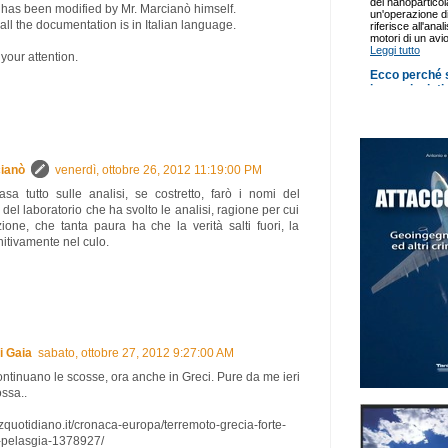
has been modified by Mr. Marcianò himself.
 all the documentation is in Italian language.
your attention.
ianò
venerdì, ottobre 26, 2012 11:19:00 PM
sa tutto sulle analisi, se costretto, farò i nomi del
del laboratorio che ha svolto le analisi, ragione per cui
zione, che tanta paura ha che la verità salti fuori, la
itivamente nel culo.
i Gaia
sabato, ottobre 27, 2012 9:27:00 AM
ontinuano le scosse, ora anche in Greci. Pure da me ieri
ossa..
tzquotidiano.it/cronaca-europa/terremoto-grecia-forte-
-pelasgia-1378927/