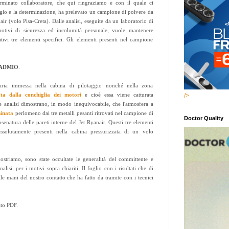
rminato collaboratore, che qui ringraziamo e con il quale ci
gio e la determinazione, ha prelevato un campione di polvere da
r (volo Pisa-Creta). Dalle analisi, eseguite da un laboratorio di
motivi di sicurezza ed incolumità personale, vuole mantenere
itivi tre elementi specifici. Gli elementi presenti nel campione
ADMIO
.
'aria immessa nella cabina di pilotaggio nonché nella zona
ata dalla conchiglia dei motori
e cioè essa viene catturata
/>
elle analisi dimostrano, in modo inequivocabile, che l'atmosfera a
minata
perlomeno dai tre metalli pesanti ritrovati nel campione di
Doctor Quality
senatura delle pareti interne del Jet Ryanair. Questi tre elementi
solutamente presenti nella cabina pressurizzata di un volo
striamo, sono state occultate le generalità del committente e
alisi, per i motivi sopra chiariti. Il foglio con i risultati che di
le mani del nostro contatto che ha fatto da tramite con i tecnici
to PDF.