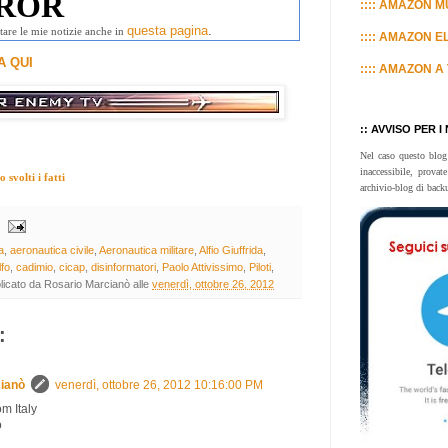
:::: AMAZON MU
questa pagina
.
tare le mie notizie anche in
:::: AMAZON E
A QUI
:::: AMAZON A 
:: AVVISO PER I
Nel caso questo blog
inaccessibile, prova
svolti i fatti
archivio-blog di back
a
,
aeronautica civile
,
Aeronautica militare
,
Alfio Giuffrida
,
lfo
,
cadimio
,
cicap
,
disinformatori
,
Paolo Attivissimo
,
Piloti
,
licato da
Rosario Marcianò
alle
venerdì, ottobre 26, 2012
:
ianò
venerdì, ottobre 26, 2012 10:16:00 PM
om Italy
o