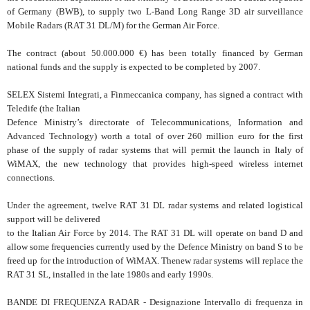
of Germany (BWB), to supply two L-Band Long Range 3D air surveillance
Mobile Radars (RAT 31 DL/M) for the German Air Force.
The contract (about 50.000.000 €) has been totally financed by German
national funds and the supply is expected to be completed by 2007.
SELEX Sistemi Integrati, a Finmeccanica company, has signed a contract with
Teledife (the Italian
Defence Ministry’s directorate of Telecommunications, Information and
Advanced Technology) worth a total of over 260 million euro for the first
phase of the supply of radar systems that will permit the launch in Italy of
WiMAX, the new technology that provides high-speed wireless internet
connections.
Under the agreement, twelve RAT 31 DL radar systems and related logistical
support will be delivered
to the Italian Air Force by 2014. The RAT 31 DL will operate on band D and
allow some frequencies currently used by the Defence Ministry on band S to be
freed up for the introduction of WiMAX. Thenew radar systems will replace the
RAT 31 SL, installed in the late 1980s and early 1990s.
BANDE DI FREQUENZA RADAR - Designazione Intervallo di frequenza in