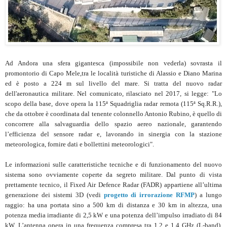
Ad Andora una sfera gigantesca (impossibile non vederla) sovrasta il
promontorio di Capo Mele,tra le località turistiche di Alassio e Diano Marina
ed è posto a 224 m sul livello del mare. Si tratta del nuovo radar
dell'aeronautica militare. Nel comunicato, rilasciato nel 2017, si legge: "Lo
scopo della base, dove opera la 115ª Squadriglia radar remota (115ª Sq.R.R.),
che da ottobre è coordinata dal tenente colonnello Antonio Rubino, è quello di
concorrere alla salvaguardia dello spazio aereo nazionale, garantendo
l’efficienza del sensore radar e, lavorando in sinergia con la stazione
meteorologica, fornire dati e bollettini meteorologici".
Le informazioni sulle caratteristiche tecniche e di funzionamento del nuovo
sistema sono ovviamente coperte da segreto militare. Dal punto di vista
prettamente tecnico, il Fixed Air Defence Radar (FADR) appartiene all’ultima
generazione dei sistemi 3D (vedi
progetto di irrorazione RFMP
) a lungo
raggio: ha una portata sino a 500 km di distanza e 30 km in altezza, una
potenza media irradiante di 2,5 kW e una potenza dell’impulso irradiato di 84
kW. L’antenna opera in una frequenza compresa tra 1,2 e 1,4 GHz (L-band),