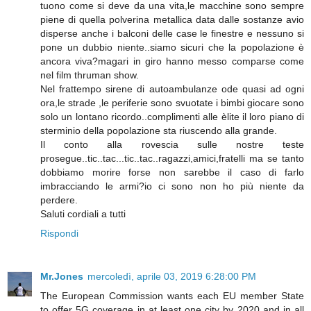
tuono come si deve da una vita,le macchine sono sempre
piene di quella polverina metallica data dalle sostanze avio
disperse anche i balconi delle case le finestre e nessuno si
pone un dubbio niente..siamo sicuri che la popolazione è
ancora viva?magari in giro hanno messo comparse come
nel film thruman show.
Nel frattempo sirene di autoambulanze ode quasi ad ogni
ora,le strade ,le periferie sono svuotate i bimbi giocare sono
solo un lontano ricordo..complimenti alle èlite il loro piano di
sterminio della popolazione sta riuscendo alla grande.
Il conto alla rovescia sulle nostre teste
prosegue..tic..tac...tic..tac..ragazzi,amici,fratelli ma se tanto
dobbiamo morire forse non sarebbe il caso di farlo
imbracciando le armi?io ci sono non ho più niente da
perdere.
Saluti cordiali a tutti
Rispondi
Mr.Jones
mercoledì, aprile 03, 2019 6:28:00 PM
The European Commission wants each EU member State
to offer 5G coverage in at least one city by 2020 and in all