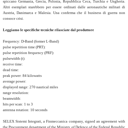
spiccano Germania, Grecia, Polonia, Repubblica Ceca, Turchia e Ungheria.
Altri esemplari starebbero per essere ordinati dalle aeronautiche militari di
Austria, Danimarca e Malesia. Una conferma che il business di guerra non
consoce crisi.
Leggiamo le specifiche tecniche rilasciate dal produttore
Frequency: D-Band (former L-Band)
pulse repetition time (PRT):
pulse repetition frequency (PRF):
pulsewidth (t):
receive time:
dead time:
peak power: 84 kilowatts
average power:
displayed range: 270 nautical miles
range resolution:
beamwidth:
hits per scan: 1 to 3
antenna rotation: 10 seconds
SELEX Sistemi Integrati, a Finmeccanica company, signed an agreement with
the Procurement department of the Ministry of Defence of the Federal Republic