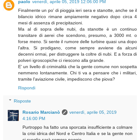
paolo
venerdì, aprile 05, 2019 12:06:00 PM
Finalmente un po' di pioggia ieri sera e stanotte, anche se il
bilancio idrico rimane ampiamente negativo dopo circa 4
mesi di assenza di precipitazioni.
Ma al di sopra delle nubi, da stanotte è un continuo
transitare di aerei che scendono, presumo, a 3000 mt. o
forse meno. Si sente il rumore delle turbine quasi una dopo
l'altra. Si prodigano, come sempre avviene da alcuni
decenni ormai, per distruggere la coltre di nubi. E a forza di
polveri igroscopiche ci riescono alla grande.
E' un livello di criminalità che la gente comune non sospetta
nemmeno lontanamente. Chi ti va a pensare che i militari,
tramite l'aviazione civile, impediscono che piova?
Rispondi
Risposte
Rosario Marcianò
venerdì, aprile 05, 2019
4:16:00 PM
Purtroppo ha fatto una sporcata insufficiente a colmare
la crisi idrica del Nord e Centro Italia e se la gente non
si sveglia sarà sempre peggio.