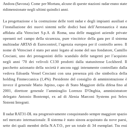
Andora (Savona). Come per Mortara, alcune di queste stazioni radar erano state
ridimensionate negli ultimi quindici anni.
La progettazione e la costruzione delle torri radar e degli impianti ausiliari e
l’installazione dei nuovi sistemi nelle dodici basi dell’Aeronautica è stata
affidata alla Vitrociset S.p.A. di Roma, una delle maggiori aziende private
operanti nel campo della sicurezza, pure vincitrice della gara per il sistema
multiradar ARTAS di Eurocontrol, l’agenzia europea per il controllo aereo. Il
nome di Vitrociset è stato per anni legato al nome del suo fondatore, Camillo
Crociani, uno dei protagonisti dello scandalo delle tangenti per l’acquisto
negli anni ‘70 dei velivoli C130 prodotti dalla statunitense Lockheed. Il
pacchetto azionario della società è ancora oggi interamente controllato dalla
vedova Edoarda Vessel Crociani con una presenza più che simbolica della
holding Finmeccanica (1,4%). Presidente del consiglio di amministrazione è
invece il generale Mario Arpino, capo di Stato Maggiore della difesa fino al
2001, direttore generale l’ammiraglio Lorenzo D’Onghia, amministratore
delegato Antonio Bontempi, ex ad di Alenia Marconi Systems poi Selex
Sistemi Integrati.
Il radar RAT31-DL sta progressivamente conquistando sempre maggiore spazio
nel mercato internazionale. Il sistema è stato sinora acquistato da nove paesi,
sette dei quali membri della N.A.T.O., per un totale di 34 esemplari. Tra essi