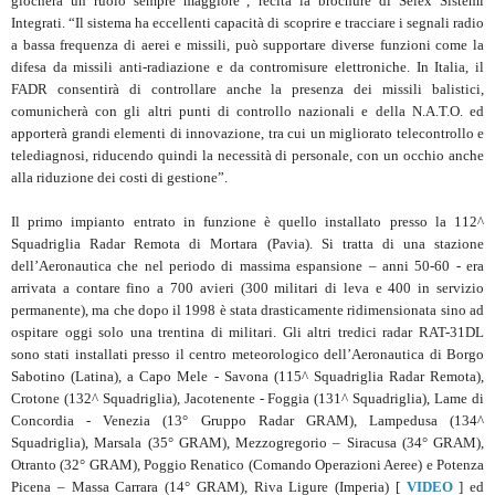
giocherà un ruolo sempre maggiore”, recita la brochure di Selex Sistemi
Integrati. “Il sistema ha eccellenti capacità di scoprire e tracciare i segnali radio
a bassa frequenza di aerei e missili, può supportare diverse funzioni come la
difesa da missili anti-radiazione e da contromisure elettroniche. In Italia, il
FADR consentirà di controllare anche la presenza dei missili balistici,
comunicherà con gli altri punti di controllo nazionali e della N.A.T.O. ed
apporterà grandi elementi di innovazione, tra cui un migliorato telecontrollo e
telediagnosi, riducendo quindi la necessità di personale, con un occhio anche
alla riduzione dei costi di gestione”.
Il primo impianto entrato in funzione è quello installato presso la 112^
Squadriglia Radar Remota di Mortara (Pavia). Si tratta di una stazione
dell’Aeronautica che nel periodo di massima espansione – anni 50-60 - era
arrivata a contare fino a 700 avieri (300 militari di leva e 400 in servizio
permanente), ma che dopo il 1998 è stata drasticamente ridimensionata sino ad
ospitare oggi solo una trentina di militari. Gli altri tredici radar RAT-31DL
sono stati installati presso il centro meteorologico dell’Aeronautica di Borgo
Sabotino (Latina), a Capo Mele - Savona (115^ Squadriglia Radar Remota),
Crotone (132^ Squadriglia), Jacotenente - Foggia (131^ Squadriglia), Lame di
Concordia - Venezia (13° Gruppo Radar GRAM), Lampedusa (134^
Squadriglia), Marsala (35° GRAM), Mezzogregorio – Siracusa (34° GRAM),
Otranto (32° GRAM), Poggio Renatico (Comando Operazioni Aeree) e Potenza
Picena – Massa Carrara (14° GRAM), Riva Ligure (Imperia) [
VIDEO
] ed