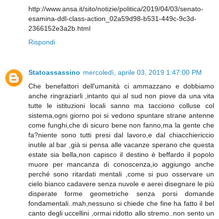
http://www.ansa.it/sito/notizie/politica/2019/04/03/senato-
esamina-ddl-class-action_02a59d98-b531-449c-9c3d-
2366152e3a2b.html
Rispondi
Statoassassino
mercoledì, aprile 03, 2019 1:47:00 PM
Che benefattori dell'umanità ci ammazzano e dobbiamo
anche ringraziarli ,intanto qui al sud non piove da una vita
tutte le istituzioni locali sanno ma tacciono colluse col
sistema,ogni giorno poi si vedono spuntare strane antenne
come funghi,che di sicuro bene non fanno,ma la gente che
fa?niente sono tutti presi dal lavoro,e dal chiacchiericcio
inutile al bar ,già si pensa alle vacanze sperano che questa
estate sia bella,non capisco il destino è beffardo il popolo
muore per mancanza di conoscenza,io aggiungo anche
perché sono ritardati mentali ,come si puo osservare un
cielo bianco cadavere senza nuvole e aerei disegnare le più
disperate forme geometriche senza porsi domande
fondamentali..mah,nessuno si chiede che fine ha fatto il bel
canto degli uccellini ,ormai ridotto allo stremo..non sento un