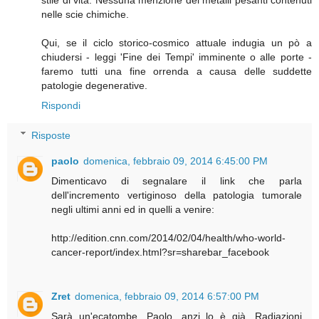
stile di vita. Nessuna menzione dei metalli pesanti contenuti
nelle scie chimiche.
Qui, se il ciclo storico-cosmico attuale indugia un pò a
chiudersi - leggi 'Fine dei Tempi' imminente o alle porte -
faremo tutti una fine orrenda a causa delle suddette
patologie degenerative.
Rispondi
Risposte
paolo
domenica, febbraio 09, 2014 6:45:00 PM
Dimenticavo di segnalare il link che parla
dell'incremento vertiginoso della patologia tumorale
negli ultimi anni ed in quelli a venire:
http://edition.cnn.com/2014/02/04/health/who-world-
cancer-report/index.html?sr=sharebar_facebook
Zret
domenica, febbraio 09, 2014 6:57:00 PM
Sarà un'ecatombe, Paolo, anzi lo è già. Radiazioni