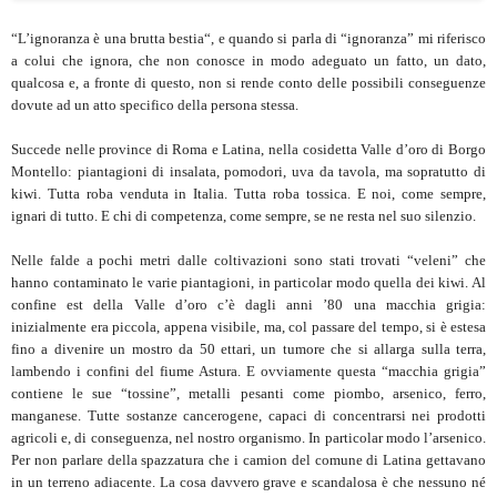
“L’ignoranza è una brutta bestia“, e quando si parla di “ignoranza” mi riferisco
a colui che ignora, che non conosce in modo adeguato un fatto, un dato,
qualcosa e, a fronte di questo, non si rende conto delle possibili conseguenze
dovute ad un atto specifico della persona stessa.
Succede nelle province di Roma e Latina, nella cosidetta Valle d’oro di Borgo
Montello: piantagioni di insalata, pomodori, uva da tavola, ma sopratutto di
kiwi. Tutta roba venduta in Italia. Tutta roba tossica. E noi, come sempre,
ignari di tutto. E chi di competenza, come sempre, se ne resta nel suo silenzio.
Nelle falde a pochi metri dalle coltivazioni sono stati trovati “veleni” che
hanno contaminato le varie piantagioni, in particolar modo quella dei kiwi. Al
confine est della Valle d’oro c’è dagli anni ’80 una macchia grigia:
inizialmente era piccola, appena visibile, ma, col passare del tempo, si è estesa
fino a divenire un mostro da 50 ettari, un tumore che si allarga sulla terra,
lambendo i confini del fiume Astura. E ovviamente questa “macchia grigia”
contiene le sue “tossine”, metalli pesanti come piombo, arsenico, ferro,
manganese. Tutte sostanze cancerogene, capaci di concentrarsi nei prodotti
agricoli e, di conseguenza, nel nostro organismo. In particolar modo l’arsenico.
Per non parlare della spazzatura che i camion del comune di Latina gettavano
in un terreno adiacente. La cosa davvero grave e scandalosa è che nessuno né