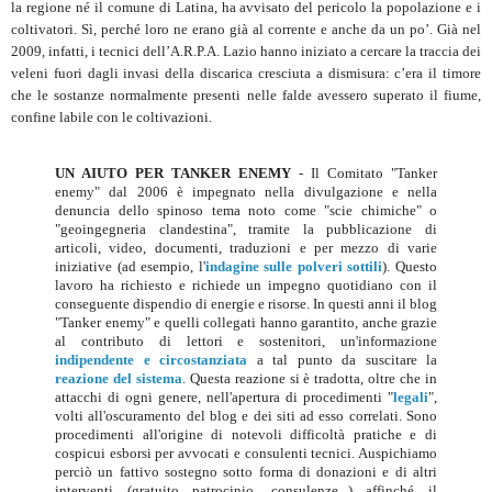
la regione né il comune di Latina, ha avvisato del pericolo la popolazione e i
coltivatori. Sì, perché loro ne erano già al corrente e anche da un po’. Già nel
2009, infatti, i tecnici dell’A.R.P.A. Lazio hanno iniziato a cercare la traccia dei
veleni fuori dagli invasi della discarica cresciuta a dismisura: c’era il timore
che le sostanze normalmente presenti nelle falde avessero superato il fiume,
confine labile con le coltivazioni.
UN AIUTO PER TANKER ENEMY
- Il Comitato "Tanker
enemy" dal 2006 è impegnato nella divulgazione e nella
denuncia dello spinoso tema noto come "scie chimiche" o
"geoingegneria clandestina", tramite la pubblicazione di
articoli, video, documenti, traduzioni e per mezzo di varie
iniziative (ad esempio, l'
indagine sulle polveri sottili
). Questo
lavoro ha richiesto e richiede un impegno quotidiano con il
conseguente dispendio di energie e risorse. In questi anni il blog
"Tanker enemy" e quelli collegati hanno garantito, anche grazie
al contributo di lettori e sostenitori, un'informazione
indipendente e circostanziata
a tal punto da suscitare la
reazione del sistema
. Questa reazione si è tradotta, oltre che in
attacchi di ogni genere, nell'apertura di procedimenti "
legali
",
volti all'oscuramento del blog e dei siti ad esso correlati. Sono
procedimenti all'origine di notevoli difficoltà pratiche e di
cospicui esborsi per avvocati e consulenti tecnici. Auspichiamo
perciò un fattivo sostegno sotto forma di donazioni e di altri
interventi (gratuito patrocinio, consulenze...) affinché il