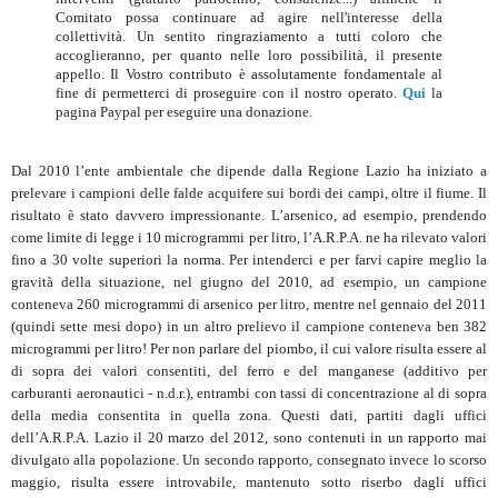
Comitato possa continuare ad agire nell'interesse della
collettività. Un sentito ringraziamento a tutti coloro che
accoglieranno, per quanto nelle loro possibilità, il presente
appello. Il Vostro contributo è assolutamente fondamentale al
fine di permetterci di proseguire con il nostro operato.
Qui
la
pagina Paypal per eseguire una donazione.
Dal 2010 l’ente ambientale che dipende dalla Regione Lazio ha iniziato a
prelevare i campioni delle falde acquifere sui bordi dei campi, oltre il fiume. Il
risultato è stato davvero impressionante. L’arsenico, ad esempio, prendendo
come limite di legge i 10 microgrammi per litro, l’A.R.P.A. ne ha rilevato valori
fino a 30 volte superiori la norma. Per intenderci e per farvi capire meglio la
gravità della situazione, nel giugno del 2010, ad esempio, un campione
conteneva 260 microgrammi di arsenico per litro, mentre nel gennaio del 2011
(quindi sette mesi dopo) in un altro prelievo il campione conteneva ben 382
microgrammi per litro! Per non parlare del piombo, il cui valore risulta essere al
di sopra dei valori consentiti, del ferro e del manganese (additivo per
carburanti aeronautici - n.d.r.), entrambi con tassi di concentrazione al di sopra
della media consentita in quella zona. Questi dati, partiti dagli uffici
dell’A.R.P.A. Lazio il 20 marzo del 2012, sono contenuti in un rapporto mai
divulgato alla popolazione. Un secondo rapporto, consegnato invece lo scorso
maggio, risulta essere introvabile, mantenuto sotto riserbo dagli uffici