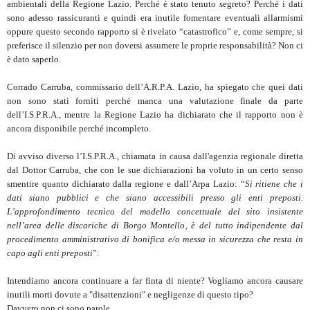
ambientali della Regione Lazio. Perché è stato tenuto segreto? Perché i dati
sono adesso rassicuranti e quindi era inutile fomentare eventuali allarmismi
oppure questo secondo rapporto si è rivelato “catastrofico” e, come sempre, si
preferisce il silenzio per non doversi assumere le proprie responsabilità? Non ci
è dato saperlo.
Corrado Carruba, commissario dell’A.R.P.A. Lazio, ha spiegato che quei dati
non sono stati forniti perché manca una valutazione finale da parte
dell’I.S.P.R.A., mentre la Regione Lazio ha dichiarato che il rapporto non è
ancora disponibile perché incompleto.
Di avviso diverso l’I.S.P.R.A., chiamata in causa dall'agenzia regionale diretta
dal Dottor Carruba, che con le sue dichiarazioni ha voluto in un certo senso
smentire quanto dichiarato dalla regione e dall’Arpa Lazio: “
Si ritiene che i
dati siano pubblici e che siano accessibili presso gli enti preposti.
L’approfondimento tecnico del modello concettuale del sito insistente
nell’area delle discariche di Borgo Montello, è del tutto indipendente dal
procedimento amministrativo di bonifica e/o messa in sicurezza che resta in
capo agli enti preposti
”.
Intendiamo ancora continuare a far finta di niente? Vogliamo ancora causare
inutili morti dovute a "disattenzioni" e negligenze di questo tipo?
Davvero non ci sono parole.