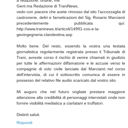
a redazione, ordine, me
Gent.ma Redazione di TraniNews,
vedo con piacere che avete rimosso dal sito l'accozzaglia di
castronerie, deliri e farneticazioni del Sig. Rosario Marcianò
precedentemente pubblicata qui:
http://www.traninews.it/articoli/14991-cos-e-la-
geoingegneria-clandestina.asp
Molto bene. Del resto, essendo la vostra una testata
giornalistica regolarmente registrata presso il Tribunale di
Trani, avreste corso il rischio di venire chiamati in giudizio
per tutte le affermazioni diffamatorie e le accuse verso le
compagnie di volo civile lanciate dal Marcianò nel corso
dell'intervista, di cui il sottoscritto comunica di essere in
possesso del relativo file audio scaricato dal vostro sito.
Mi auguro che nel futuro vogliate prestare maggiore
attenzione alla credibilità di personaggi intervistati onde non
fornire visibilità mediatica a ciarlatani e truffatori.
Distinti saluti.
Rispondi