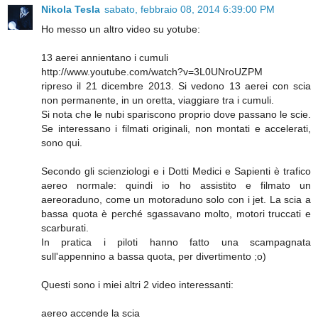
Nikola Tesla
sabato, febbraio 08, 2014 6:39:00 PM
Ho messo un altro video su yotube:
13 aerei annientano i cumuli
http://www.youtube.com/watch?v=3L0UNroUZPM
ripreso il 21 dicembre 2013. Si vedono 13 aerei con scia
non permanente, in un oretta, viaggiare tra i cumuli.
Si nota che le nubi spariscono proprio dove passano le scie.
Se interessano i filmati originali, non montati e accelerati,
sono qui.
Secondo gli scienziologi e i Dotti Medici e Sapienti è trafico
aereo normale: quindi io ho assistito e filmato un
aereoraduno, come un motoraduno solo con i jet. La scia a
bassa quota è perché sgassavano molto, motori truccati e
scarburati.
In pratica i piloti hanno fatto una scampagnata
sull'appennino a bassa quota, per divertimento ;o)
Questi sono i miei altri 2 video interessanti:
aereo accende la scia