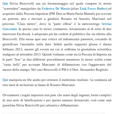
Qui
Silvia Bencivelli usa un fotomontaggio nel quale compare lo stesso
"screenshot" manipolato da
Federico De Massis
(
alias
Task Force Butler
) ed
acquisito dalla Procura imperiese (PM Dott.sa Maria Paola Marrali) per scovare
un pretesto atto a rinviare a giudizio Rosario ed Antonio Marcianò nel
processo "Class meteo", dove la "parte offesa" è la meteorologa
Serena
Giacomin
. In questo caso lo stesso commento, fotomontato al di sotto di due
interventi Facebook, è adoperato per far credere al pubblico che sia riferito alla
Bencivelli. Ella stessa apre una veloce ed imbarazzata parentesi, cercando di
giustificare l'anomalia sulla data. Infatti quella supposta glossa è datata
febbraio 2013, mentre gli eventi sui cui si sofferma la giornalista scientifica
risalgono al settembre 2013. Quindi vediamo come sia la Procura di Imperia sia
le parti "lese" in due differenti procedimenti assumono lo stesso scritto come
"casus belli" per accusare Marcianò di diffamazione con l'aggravante del
mezzo della stampa. Nel caso Bencivelli il PM è il Dott. Alessandro Bogliolo.
Qui
manipola un file audio per ottenere il medesimo risultato: la condanna ad
otto mesi di reclusione ai danni di Rosario Marcianò.
Ovviamente i togati imperiesi non pare che siano degli ingenui, bensì complici
di una serie di falsificazioni e per questo saranno denunciati, così come sarà
querelata Silvia Bencivelli per calunnia e diffamazione.