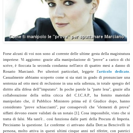
Forse alcuni di voi non sono al corrente delle ultime gesta della magistratura
imperiese. Vi aggiorno: grazie alla manipolazione di "prove" a carico di chi
scrive, è fioccata la seconda condanna nell'arco di quattro mesi a danno di
Rosario Marcianò. Per ulteriori particolari, leggete l'
articolo dedicato
.
Casualmente abbiamo scoperto come si sia stati in grado di pronunciare una
sentenza ad otto mesi di reclusione in una sola udienza, in totale spregio del
diritto alla difesa dell'"imputato". In poche parole la "parte lesa", grazie alla
collaborazione della solita cricca del C.I.C.A.P., ha fornito materiale
manipolato che, il Pubblico Ministero prima ed il Giudice dopo, hanno
considerato "prove schiaccianti", pur consapevoli che "elementi di prova"
siffatti devono essere validati da un notaio [1]. Cosa impossibile, visto che si
tratta di falsi. Ma tant'è... così funziona dalle parti della Procura di Imperia.
Precisiamo la questione. Le conferme ci arrivano dalla Dott.sa Bencivelli in
persona, molto attiva in questi ultimi cinque anni nel riferire, con patetici