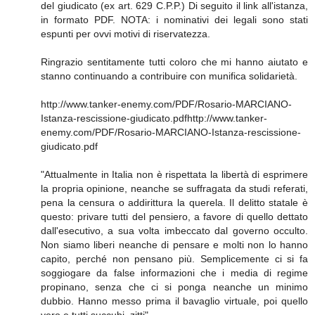
del giudicato (ex art. 629 C.P.P.) Di seguito il link all'istanza,
in formato PDF. NOTA: i nominativi dei legali sono stati
espunti per ovvi motivi di riservatezza.
Ringrazio sentitamente tutti coloro che mi hanno aiutato e
stanno continuando a contribuire con munifica solidarietà.
http://www.tanker-enemy.com/PDF/Rosario-MARCIANO-
Istanza-rescissione-giudicato.pdfhttp://www.tanker-
enemy.com/PDF/Rosario-MARCIANO-Istanza-rescissione-
giudicato.pdf
"Attualmente in Italia non è rispettata la libertà di esprimere
la propria opinione, neanche se suffragata da studi referati,
pena la censura o addirittura la querela. Il delitto statale è
questo: privare tutti del pensiero, a favore di quello dettato
dall'esecutivo, a sua volta imbeccato dal governo occulto.
Non siamo liberi neanche di pensare e molti non lo hanno
capito, perché non pensano più. Semplicemente ci si fa
soggiogare da false informazioni che i media di regime
propinano, senza che ci si ponga neanche un minimo
dubbio. Hanno messo prima il bavaglio virtuale, poi quello