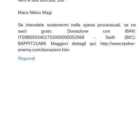
vero e tutti succubi, zitti".
Mara Nibiru Magi
Se intendete sostenermi nelle spese processuali, ve ne
sarò grato. Donazione con IBAN:
IT09B0503401753000000052068 - Swift (BIC):
BAPPIT21A88. Maggiori dettagli qui: http://www.tanker-
enemy.com/donazioni.htm
Rispondi