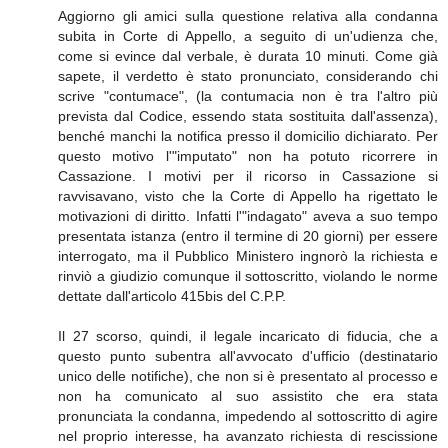
Aggiorno gli amici sulla questione relativa alla condanna
subita in Corte di Appello, a seguito di un'udienza che,
come si evince dal verbale, è durata 10 minuti. Come già
sapete, il verdetto è stato pronunciato, considerando chi
scrive "contumace", (la contumacia non è tra l'altro più
prevista dal Codice, essendo stata sostituita dall'assenza),
benché manchi la notifica presso il domicilio dichiarato. Per
questo motivo l'"imputato" non ha potuto ricorrere in
Cassazione. I motivi per il ricorso in Cassazione si
ravvisavano, visto che la Corte di Appello ha rigettato le
motivazioni di diritto. Infatti l'"indagato" aveva a suo tempo
presentata istanza (entro il termine di 20 giorni) per essere
interrogato, ma il Pubblico Ministero ingnorò la richiesta e
rinviò a giudizio comunque il sottoscritto, violando le norme
dettate dall'articolo 415bis del C.P.P.
Il 27 scorso, quindi, il legale incaricato di fiducia, che a
questo punto subentra all'avvocato d'ufficio (destinatario
unico delle notifiche), che non si è presentato al processo e
non ha comunicato al suo assistito che era stata
pronunciata la condanna, impedendo al sottoscritto di agire
nel proprio interesse, ha avanzato richiesta di rescissione