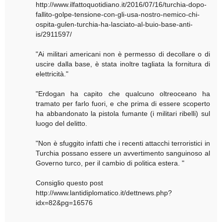
http://www.ilfattoquotidiano.it/2016/07/16/turchia-dopo-
fallito-golpe-tensione-con-gli-usa-nostro-nemico-chi-
ospita-gulen-turchia-ha-lasciato-al-buio-base-anti-
is/2911597/
"Ai militari americani non è permesso di decollare o di
uscire dalla base, è stata inoltre tagliata la fornitura di
elettricità."
"Erdogan ha capito che qualcuno oltreoceano ha
tramato per farlo fuori, e che prima di essere scoperto
ha abbandonato la pistola fumante (i militari ribelli) sul
luogo del delitto.
"Non è sfuggito infatti che i recenti attacchi terroristici in
Turchia possano essere un avvertimento sanguinoso al
Governo turco, per il cambio di politica estera. "
Consiglio questo post
http://www.lantidiplomatico.it/dettnews.php?
idx=82&pg=16576