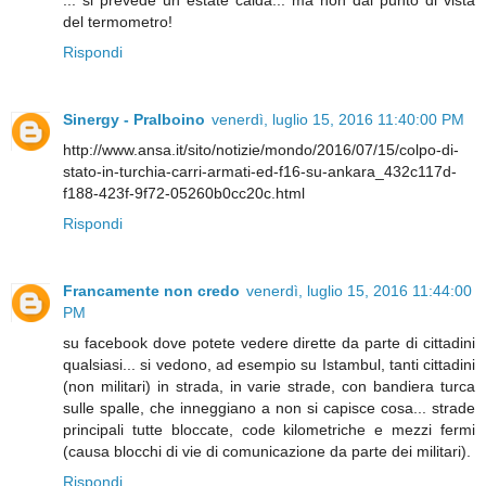
... si prevede un estate calda... ma non dal punto di vista
del termometro!
Rispondi
Sinergy - Pralboino
venerdì, luglio 15, 2016 11:40:00 PM
http://www.ansa.it/sito/notizie/mondo/2016/07/15/colpo-di-
stato-in-turchia-carri-armati-ed-f16-su-ankara_432c117d-
f188-423f-9f72-05260b0cc20c.html
Rispondi
Francamente non credo
venerdì, luglio 15, 2016 11:44:00
PM
su facebook dove potete vedere dirette da parte di cittadini
qualsiasi... si vedono, ad esempio su Istambul, tanti cittadini
(non militari) in strada, in varie strade, con bandiera turca
sulle spalle, che inneggiano a non si capisce cosa... strade
principali tutte bloccate, code kilometriche e mezzi fermi
(causa blocchi di vie di comunicazione da parte dei militari).
Rispondi