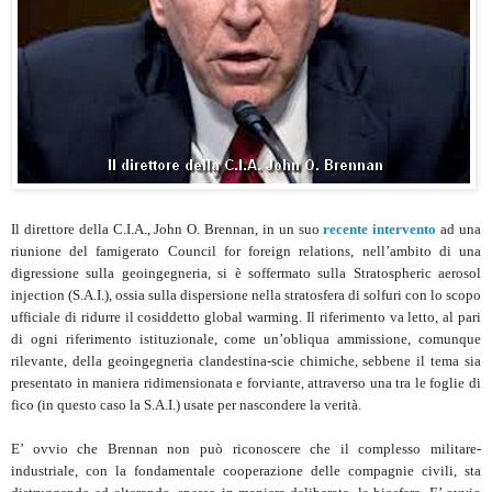
Il direttore della C.I.A., John O. Brennan, in un suo
recente intervento
ad una
riunione del famigerato Council for foreign relations, nell’ambito di una
digressione sulla geoingegneria, si è soffermato sulla Stratospheric aerosol
injection (S.A.I.), ossia sulla dispersione nella stratosfera di solfuri con lo scopo
ufficiale di ridurre il cosiddetto global warming. Il riferimento va letto, al pari
di ogni riferimento istituzionale, come un’obliqua ammissione, comunque
rilevante, della geoingegneria clandestina-scie chimiche, sebbene il tema sia
presentato in maniera ridimensionata e forviante, attraverso una tra le foglie di
fico (in questo caso la S.A.I.) usate per nascondere la verità.
E’ ovvio che Brennan non può riconoscere che il complesso militare-
industriale, con la fondamentale cooperazione delle compagnie civili, sta