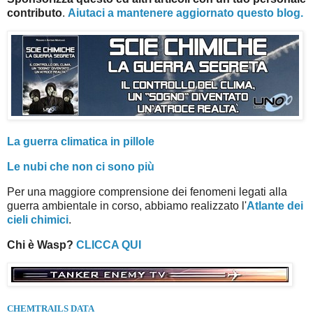
contributo
.
Aiutaci a mantenere aggiornato questo blog.
La guerra climatica in pillole
Le nubi che non ci sono più
Per una maggiore comprensione dei fenomeni legati alla
guerra ambientale in corso, abbiamo realizzato l'
Atlante dei
cieli chimici
.
Chi è Wasp?
CLICCA QUI
CHEMTRAILS DATA