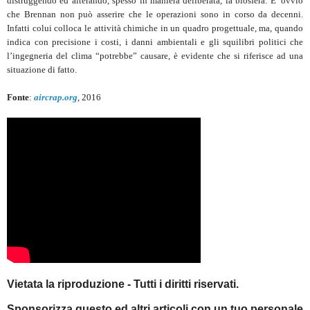
distruggendo ed alterando, spesso in maniera deliberata, la biosfera. E’ ovvio
che Brennan non può asserire che le operazioni sono in corso da decenni.
Infatti colui colloca le attività chimiche in un quadro progettuale, ma, quando
indica con precisione i costi, i danni ambientali e gli squilibri politici che
l’ingegneria del clima “potrebbe” causare, è evidente che si riferisce ad una
situazione di fatto.
Fonte
:
aircrap.org
, 2016
Vietata la riproduzione - Tutti i diritti riservati.
Sponsorizza questo ed altri articoli con un tuo personale