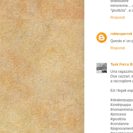
distributor
minorenne....
"giustizia"...e
Rispondi
robiesperrek
Questo e' un 
Rispondi
Task Force B
Una ragazzina
Due cazzari, i
a raccogliere
Ed i fegati es
#strakerpupp
#zretripuppa
#nomamminan
#processi
#giustizia
#condanne
#pignorament