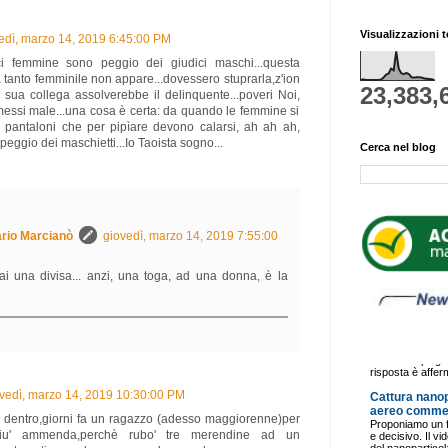
Visualizzazioni t
edì, marzo 14, 2019 6:45:00 PM
ci femmine sono peggio dei giudici maschi...questa
a tanto femminile non appare...dovessero stuprarla,z'ion
23,383,
a sua collega assolverebbe il delinquente...poveri Noi,
ssi male...una cosa è certa: da quando le femmine si
pantaloni che per pipìare devono calarsi, ah ah ah,
peggio dei maschietti...Io Taoista sogno...
Cerca nel blog
rio Marcianò
giovedì, marzo 14, 2019 7:55:00
ai una divisa... anzi, una toga, ad una donna, è la
vedì, marzo 14, 2019 10:30:00 PM
dentro,giorni fa un ragazzo (adesso maggiorenne)per
iu' ammenda,perchè rubo' tre merendine ad un