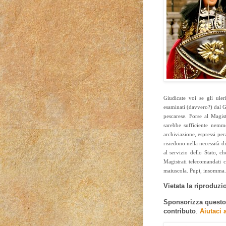
Giudicate voi se gli uler
esaminati (davvero?) dal Gi
pescarese. Forse al Magi
sarebbe sufficiente nemm
archiviazione, espressi per
risiedono nella necessità 
al servizio dello Stato, c
Magistrati telecomandati c
maiuscola. Pupi, insomma. P
Vietata la riproduzion
Sponsorizza questo e
contributo
.
Aiutaci 