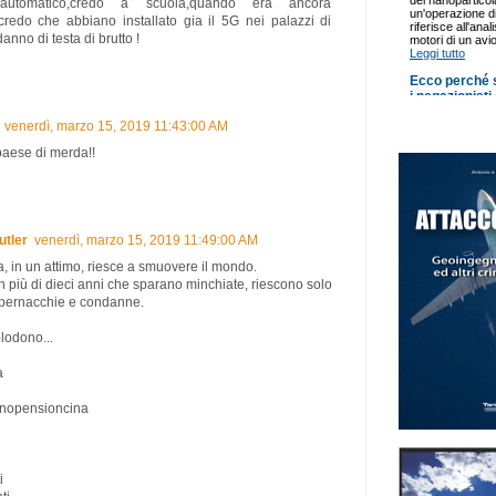
e automatico,credo a scuola,quando era ancora
.credo che abbiano installato gia il 5G nei palazzi di
 danno di testa di brutto !
venerdì, marzo 15, 2019 11:43:00 AM
paese di merda!!
utler
venerdì, marzo 15, 2019 11:49:00 AM
, in un attimo, riesce a smuovere il mondo.
n più di dieci anni che sparano minchiate, riescono solo
 pernacchie e condanne.
plodono...
a
opensioncina
i