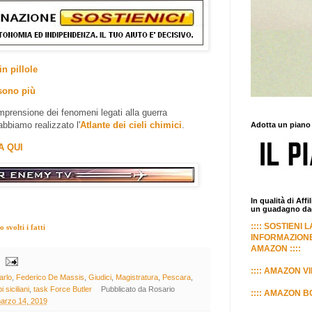
in pillole
sono più
prensione dei fenomeni legati alla guerra
abbiamo realizzato l'
Atlante dei cieli chimici
.
Adotta un piano
A QUI
In qualità di Aff
un guadagno dagl
:::: SOSTIENI 
svolti i fatti
INFORMAZIONE
AMAZON ::::
:::: AMAZON VI
arlo
,
Federico De Massis
,
Giudici
,
Magistratura
,
Pescara
,
i siciliani
,
task Force Butler
Pubblicato da
Rosario
:::: AMAZON BO
marzo 14, 2019