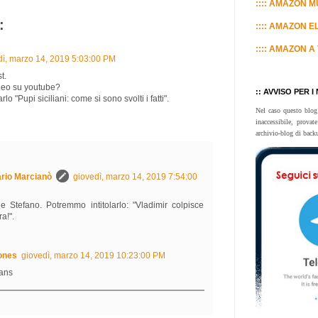
:::: AMAZON MU
:
:::: AMAZON E
:::: AMAZON A 
dì, marzo 14, 2019 5:03:00 PM
t.
deo su youtube?
:: AVVISO PER I
arlo "Pupi siciliani: come si sono svolti i fatti".
Nel caso questo blog
inaccessibile, prova
archivio-blog di back
rio Marcianò
giovedì, marzo 14, 2019 7:54:00
e Stefano. Potremmo intitolarlo: "Vladimir colpisce
a!".
ones
giovedì, marzo 14, 2019 10:23:00 PM
rans