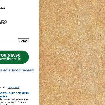
otali
652