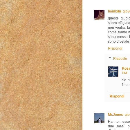
bambilu
giov
queste giudi
sopra effigiat
non voglia, l
come siamo me
sono messe i 
sono divetate 
Rispondi
Risposte
Rosa
PM
Se d
fine.
Rispondi
Mr.Jones
gio
Hanno messo 
due mesi p