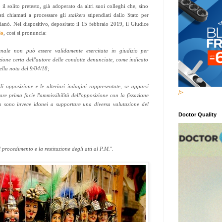
il solito pretesto, già adoperato da altri suoi colleghi che, sino
ati chiamati a processare gli
stalkers
stipendiati dallo Stato per
cianò. Nel dispositivo, depositato il 15 febbraio 2019, il Giudice
lo
, così si pronuncia:
enale non può essere validamente esercitata in giudizio per
cazione certa dell'autore delle condotte denunciate, come indicato
ella nota del 9/04/18;
i opposizione e le ulteriori indagini rappresentate, se apparsi
/>
tare prima facie l'ammissibilità dell'opposizione con la fissazione
n sono invece idonei a supportare una diversa valutazione del
Doctor Quality
 procedimento e la restituzione degli atti al P.M.
".