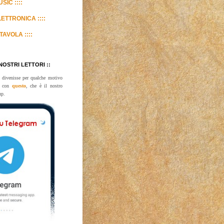
SIC ::::
LETTRONICA ::::
TAVOLA ::::
 NOSTRI LETTORI ::
 divenisse per qualche motivo
te con
questo
, che è il nostro
up.