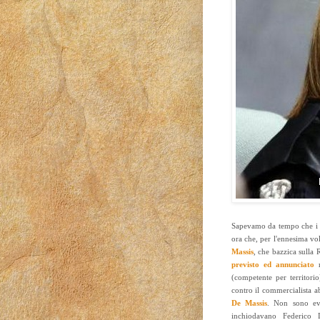
Sapevamo da tempo che 
ora che, per l'ennesima vol
Massis
, che bazzica sulla
previsto ed annunciato
n
(competente per territori
contro il commercialista a
De Massis
. Non sono evi
inchiodavano Federico D