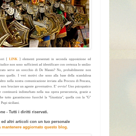
iori [
LINK
] elementi presentati in seconda opposizione ed
udice non sono sufficienti ad identificare con certezza lo smilzo
strato serve un orecchio di De Massis? No, probabilmente non
eno quello. I veri motivi che sono alla base della scandalosa
altro nella nostra comunicazione inviata alla Procura di Pescara,
di non bruciare un agente governativo. E' ovvio! Uno psicopatico
he continuerà indisturbato nella sua opera persecutoria, grazie a
he tutto garantiscono fuorché la "Giustizia", quella con la "G"
upi siciliani.
e - Tutti i diritti riservati.
d altri articoli con un tuo personale
a mantenere aggiornato questo blog.