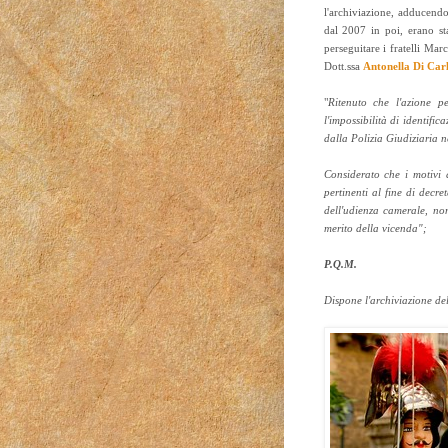
l'archiviazione, adducendo 
dal 2007 in poi, erano st
perseguitare i fratelli Mar
Dott.ssa
Antonella Di Car
"
Ritenuto che l'azione p
l'impossibilità di identifi
dalla Polizia Giudiziaria n
Considerato che i motivi d
pertinenti al fine di decre
dell'udienza camerale, no
merito della vicenda";
P.Q.M.
Dispone l'archiviazione del