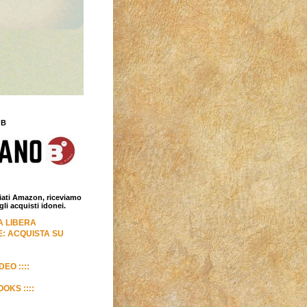
 B
iliati Amazon, riceviamo
i acquisti idonei.
LA LIBERA
: ACQUISTA SU
DEO ::::
OKS ::::