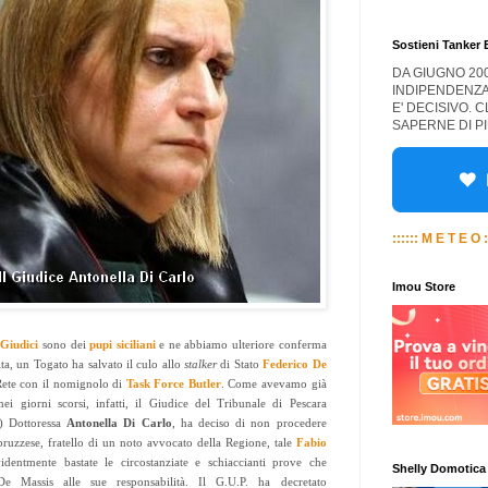
Sostieni Tanker
DA GIUGNO 20
INDIPENDENZA
E' DECISIVO. 
SAPERNE DI PI
:::::: M E T E O :
Imou Store
i
Giudici
sono dei
pupi siciliani
e ne abbiamo ulteriore conferma
ta, un Togato ha salvato il culo allo
stalker
di Stato
Federico De
 Rete con il nomignolo di
Task Force Butler
. Come avevamo già
ei giorni scorsi, infatti, il Giudice del Tribunale di Pescara
o) Dottoressa
Antonella Di Carlo
, ha deciso di non procedere
bruzzese, fratello di un noto avvocato della Regione, tale
Fabio
dentmente bastate le circostanziate e schiaccianti prove che
Shelly Domotica
e Massis alle sue responsabilità. Il G.U.P. ha decretato