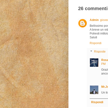
26 commenti
Admin
giove
Bellissimo pos
A breve un vi
Potresti intitol
Saluti
Rispondi
Risposte
Rosa
PM
Grazi
ancor
Mr.J
Un t
Rispondi