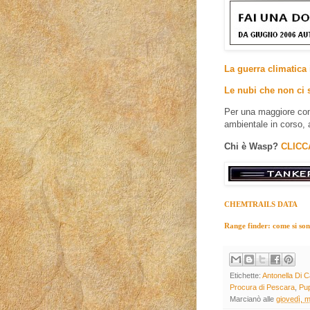
La guerra climatica 
Le nubi che non ci 
Per una maggiore com
ambientale in corso, 
Chi è Wasp?
CLICC
CHEMTRAILS DATA
Range finder: come si sono 
Etichette:
Antonella Di C
Procura di Pescara
,
Pup
Marcianò
alle
giovedì, 