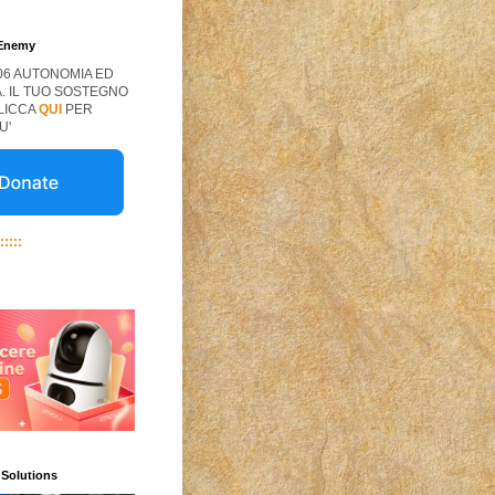
 Enemy
06 AUTONOMIA ED
. IL TUO SOSTEGNO
CLICCA
QUI
PER
U'
:::::
 Solutions