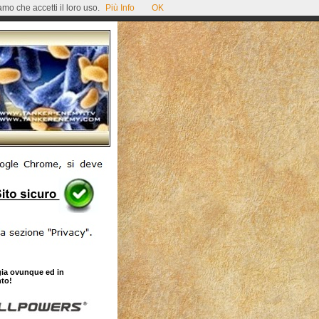
mo che accetti il loro uso.
Più Info
OK
gia ovunque ed in
to!