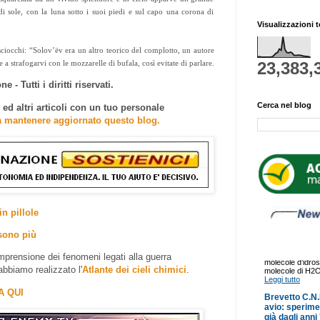
i sole, con la luna sotto i suoi piedi e sul capo una corona di
Visualizzazioni t
 sciocchi: “Solov’ëv era un altro teorico del complotto, un autore
 a strafogarvi con le mozzarelle di bufala, così evitate di parlare.
23,383,
e - Tutti i diritti riservati.
Cerca nel blog
d altri articoli con un tuo personale
a mantenere aggiornato questo blog.
in pillole
sono più
prensione dei fenomeni legati alla guerra
abbiamo realizzato l'
Atlante dei cieli chimici
.
A QUI