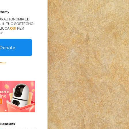
 Enemy
06 AUTONOMIA ED
. IL TUO SOSTEGNO
CLICCA
QUI
PER
U'
:::::
 Solutions