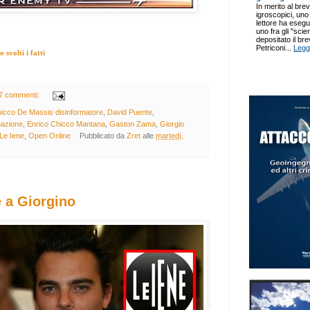
svolti i fatti
7 commenti:
icco De Massis disinformatore
,
David Puente
,
mazione
,
Enrico Chicco Mantana
,
Gaston Zama
,
Giorgio
Le Iene
,
Open Online
Pubblicato da
Zret
alle
martedì,
 a Giorgino