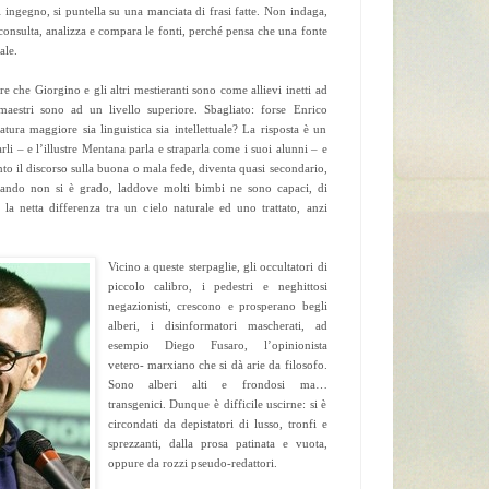
 ingegno, si puntella su una manciata di frasi fatte. Non indaga,
consulta, analizza e compara le fonti, perché pensa che una fonte
ale.
 che Giorgino e gli altri mestieranti sono come allievi inetti ad
maestri sono ad un livello superiore. Sbagliato: forse Enrico
ura maggiore sia linguistica sia intellettuale? La risposta è un
i – e l’illustre Mentana parla e straparla come i suoi alunni – e
unto il discorso sulla buona o mala fede, diventa quasi secondario,
uando non si è grado, laddove molti bimbi ne sono capaci, di
 la netta differenza tra un cielo naturale ed uno trattato, anzi
Vicino a queste sterpaglie, gli occultatori di
piccolo calibro, i pedestri e neghittosi
negazionisti, crescono e prosperano begli
alberi, i disinformatori mascherati, ad
esempio Diego Fusaro, l’opinionista
vetero- marxiano che si dà arie da filosofo.
Sono alberi alti e frondosi ma…
transgenici. Dunque è difficile uscirne: si è
circondati da depistatori di lusso, tronfi e
sprezzanti, dalla prosa patinata e vuota,
oppure da rozzi pseudo-redattori.