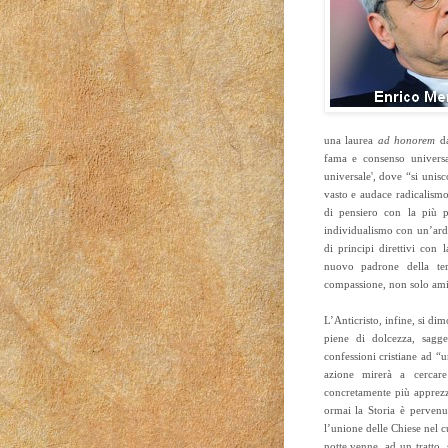
una laurea
ad honorem
da
fama e consenso universal
universale', dove “si unisc
vasto e audace radicalismo 
di pensiero con la più p
individualismo con un’arde
di principi direttivi con l
nuovo padrone della ter
compassione, non solo ami
L’Anticristo, infine, si di
piene di dolcezza, sagge
confessioni cristiane ad “
azione mirerà a cercare
concretamente più apprez
ormai la Storia è pervenu
l’unione delle Chiese nel c
notte venne, ad un tratto,