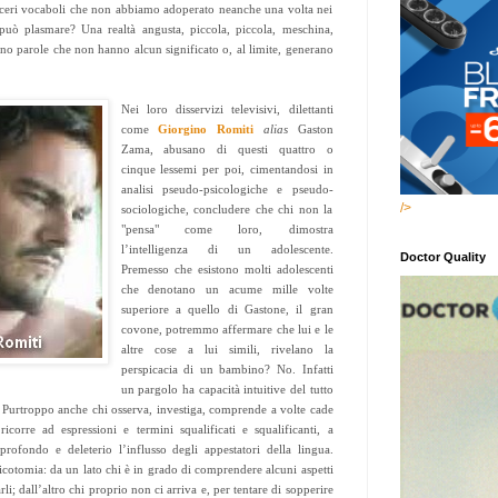
ceri vocaboli che non abbiamo adoperato neanche una volta nei
può plasmare? Una realtà angusta, piccola, piccola, meschina,
o parole che non hanno alcun significato o, al limite, generano
Nei loro disservizi televisivi, dilettanti
come
Giorgino Romiti
alias
Gaston
Zama, abusano di questi quattro o
cinque lessemi per poi, cimentandosi in
analisi pseudo-psicologiche e pseudo-
/>
sociologiche, concludere che chi non la
"pensa" come loro, dimostra
l’intelligenza di un adolescente.
Doctor Quality
Premesso che esistono molti adolescenti
che denotano un acume mille volte
superiore a quello di Gastone, il gran
covone, potremmo affermare che lui e le
altre cose a lui simili, rivelano la
perspicacia di un bambino? No. Infatti
un pargolo ha capacità intuitive del tutto
i. Purtroppo anche chi osserva, investiga, comprende a volte cade
 ricorre ad espressioni e termini squalificati e squalificanti, a
profondo e deleterio l’influsso degli appestatori della lingua.
icotomia: da un lato chi è in grado di comprendere alcuni aspetti
arli; dall’altro chi proprio non ci arriva e, per tentare di sopperire