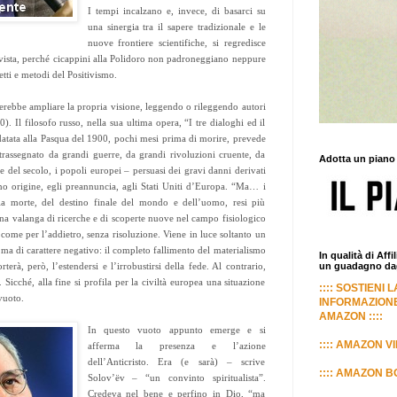
I tempi incalzano e, invece, di basarci su
una sinergia tra il sapere tradizionale e le
nuove frontiere scientifiche, si regredisce
vista, perché cicappini alla Polidoro non padroneggiano neppure
tti e metodi del Positivismo.
erebbe ampliare la propria visione, leggendo o rileggendo autori
 Il filosofo russo, nella sua ultima opera, “I tre dialoghi ed il
 datata alla Pasqua del 1900, pochi mesi prima di morire, prevede
trassegnato da grandi guerre, da grandi rivoluzioni cruente, da
Adotta un piano
ire del secolo, i popoli europei – persuasi dei gravi danni derivati
nno origine, egli preannuncia, agli Stati Uniti d’Europa. “Ma… i
lla morte, del destino finale del mondo e dell’uomo, resi più
una valanga di ricerche e di scoperte nuove nel campo fisiologico
come per l’addietro, senza risoluzione. Viene in luce soltanto un
 ma di carattere negativo: il completo fallimento del materialismo
In qualità di Aff
erà, però, l’estendersi e l’irrobustirsi della fede. Al contrario,
un guadagno dagl
. Sicché, alla fine si profila per la civiltà europea una situazione
:::: SOSTIENI 
vuoto.
INFORMAZIONE
AMAZON ::::
In questo vuoto appunto emerge e si
:::: AMAZON VI
afferma la presenza e l’azione
dell’Anticristo. Era (e sarà) – scrive
:::: AMAZON BO
Solov’ëv – “un convinto spiritualista”.
Credeva nel bene e perfino in Dio, “ma