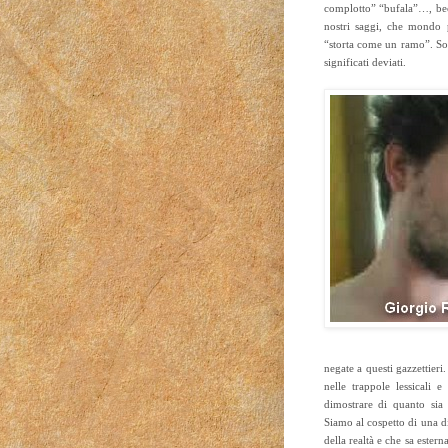
complotto” “bufala”…, be
nostri saggi, che mondo 
“storta come un ramo”. Son
significati deviati.
negate a questi gazzettier
nelle trappole lessicali e
dimostrare di quanto sia 
Siamo al cospetto di una d
della realtà e che sa estern