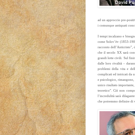
ad un approccio pre-positi
i comunque antiquati conce
I tempi incalzano e bisogn
come Solov’ëv (1853-1900).
racconto dell’Anticristo”,
che il secolo XX sarà con
grandi lotte civili. Sul fin
dalle loro rivalità – dara
problemi della vita e de
complicati ed intricati da 
e psicologico, rimangono, 
unico risultato importante,
teoretico”. Ciò non comport
l’incredulità sarà dilagante
che potremmo definire di 