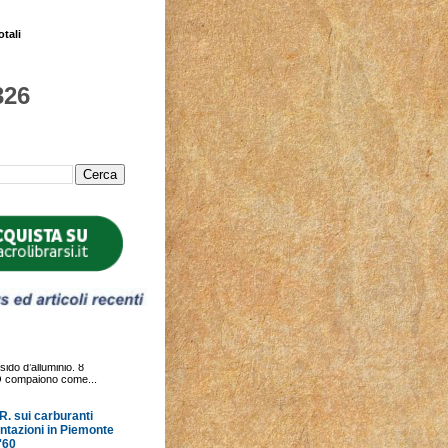
otali
326