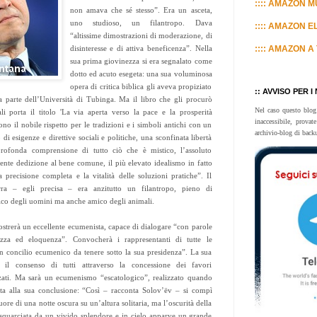
:::: AMAZON MU
non amava che sé stesso”. Era un asceta,
uno studioso, un filantropo. Dava
:::: AMAZON E
“altissime dimostrazioni di moderazione, di
disinteresse e di attiva beneficenza”. Nella
:::: AMAZON A 
sua prima giovinezza si era segnalato come
dotto ed acuto esegeta: una sua voluminosa
opera di critica biblica gli aveva propiziato
:: AVVISO PER I
 parte dell’Università di Tubinga. Ma il libro che gli procurò
Nel caso questo blog
i porta il titolo 'La via aperta verso la pace e la prosperità
inaccessibile, prova
ono il nobile rispetto per le tradizioni e i simboli antichi con un
archivio-blog di back
di esigenze e direttive sociali e politiche, una sconfinata libertà
rofonda comprensione di tutto ciò che è mistico, l’assoluto
nte dedizione al bene comune, il più elevato idealismo in fatto
a precisione completa e la vitalità delle soluzioni pratiche”. Il
ra – egli precisa – era anzitutto un filantropo, pieno di
co degli uomini ma anche amico degli animali.
mostrerà un eccellente ecumenista, capace di dialogare “con parole
zza ed eloquenza”. Convocherà i rappresentanti di tutte le
un concilio ecumenico da tenere sotto la sua presidenza”. La sua
 il consenso di tutti attraverso la concessione dei favori
zati. Ma sarà un ecumenismo “escatologico”, realizzato quando
ta alla sua conclusione: “Così – racconta Solov’ëv – si compì
uore di una notte oscura su un’altura solitaria, ma l’oscurità della
 squarciata da un vivido splendore e in cielo apparve un grande