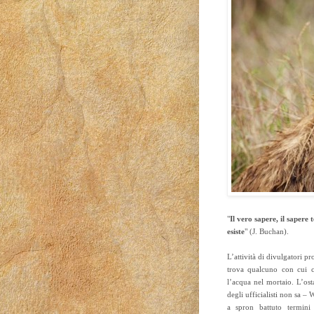
"
Il vero sapere, il sapere
esiste
" (J. Buchan).
L’attività di divulgatori p
trova qualcuno con cui c
l’acqua nel mortaio. L’ost
degli ufficialisti non sa –
a spron battuto termini 