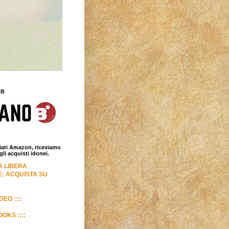
 B
iliati Amazon, riceviamo
i acquisti idonei.
LA LIBERA
: ACQUISTA SU
DEO ::::
OKS ::::