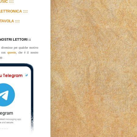
SIC ::::
LETTRONICA ::::
TAVOLA ::::
 NOSTRI LETTORI ::
 divenisse per qualche motivo
te con
questo
, che è il nostro
up.