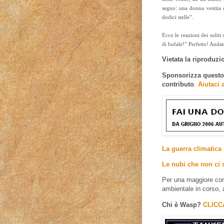
segno: una donna vestita d
dodici stelle”.
Ecco le reazioni dei soliti
di bufale!” Perfetto! Andate
Vietata la riproduzion
Sponsorizza questo e
contributo
.
Aiutaci 
La guerra climatica 
Le nubi che non ci 
Per una maggiore com
ambientale in corso, 
Chi è Wasp?
CLICC