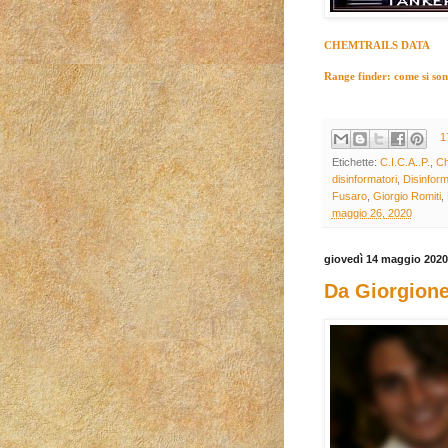
CHEMTRAILS DATA
Range finder: come si sono 
1
Etichette:
C.I.C.A..P.
,
Ch
disinformatori
,
Disinfor
Fusaro
,
Giorgio Romiti
,
maggio 26, 2020
giovedì 14 maggio 2020
Da Giorgione