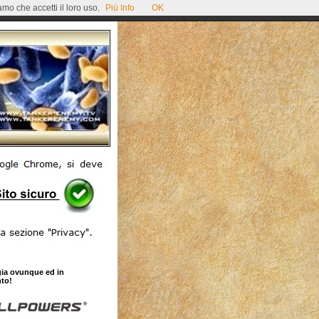
mo che accetti il loro uso.
Più Info
OK
gia ovunque ed in
to!