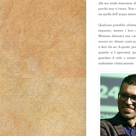
alla sua totale mancanza di
perché non ci riesce. Non 
sia quella dell’acqua miner
Qualcuno potrebbe obiettare
imparare, mentre i loro 
Mentana dimostra una carat
sonoro no: dimmi come parl
ti dirò chi sei. A questo p
quando si è ignoranti, q
guardare il cielo e notare
maltrattato chimicamente.