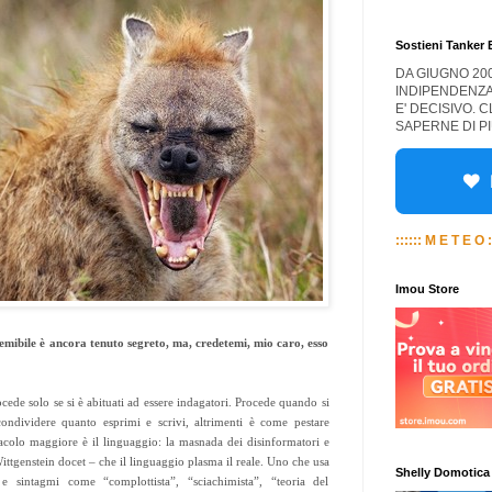
Sostieni Tanker
DA GIUGNO 20
INDIPENDENZA
E' DECISIVO. 
SAPERNE DI PI
:::::: M E T E O :
Imou Store
 temibile è ancora tenuto segreto, ma, credetemi, mio caro, esso
rocede solo se si è abituati ad essere indagatori. Procede quando si
ondividere quanto esprimi e scrivi, altrimenti è come pestare
acolo maggiore è il linguaggio: la masnada dei disinformatori e
 Wittgenstein docet – che il linguaggio plasma il reale. Uno che usa
Shelly Domotica
e sintagmi come “complottista”, “sciachimista”, “teoria del