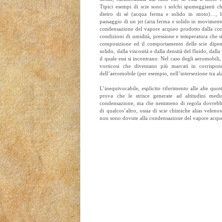
Tipici esempi di scie sono i solchi spumeggianti ch
dietro di sé (acqua ferma e solido in moto)…, l
passaggio di un jet (aria ferma e solido in moviment
condensazione del vapore acqueo prodotto dalla com
condizioni di umidità, pressione e temperatura che s
composizione ed il comportamento delle scie dipe
solido, dalla viscosità e dalla densità del fluido, dall
il quale essi si incontrano. Nel caso degli aeromobili
vorticosi che diventano più marcati in corrispon
dell’aeromobile (per esempio, nell’intersezione tra ala
L’inequivocabile, esplicito riferimento alle alte quot
prova che le strisce generate ad altitudini med
condensazione, ma che nemmeno di regola dovrebber
di qualcos’altro, ossia di scie chimiche alias velen
non sono dovute alla condensazione del vapore acqu