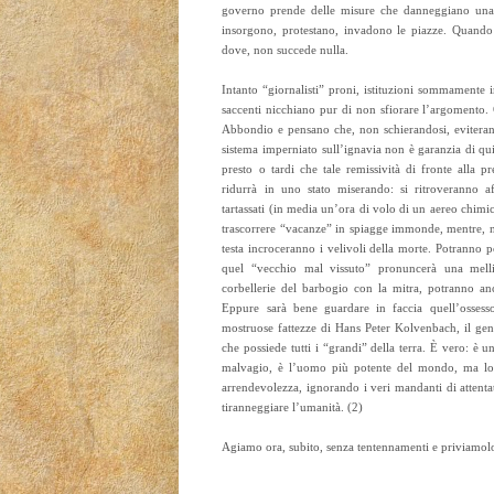
governo prende delle misure che danneggiano una c
insorgono, protestano, invadono le piazze. Quando 
dove, non succede nulla.
Intanto “giornalisti” proni, istituzioni sommamente in
saccenti nicchiano pur di non sfiorare l’argomento.
Abbondio e pensano che, non schierandosi, eviterann
sistema imperniato sull’ignavia non è garanzia di qui
presto o tardi che tale remissività di fronte alla pre
ridurrà in uno stato miserando: si ritroveranno a
tartassati (in media un’ora di volo di un aereo chimic
trascorrere “vacanze” in spiagge immonde, mentre, ne
testa incroceranno i velivoli della morte. Potranno po
quel “vecchio mal vissuto” pronuncerà una mellif
corbellerie del barbogio con la mitra, potranno an
Eppure sarà bene guardare in faccia quell’ossess
mostruose fattezze di Hans Peter Kolvenbach, il gen
che possiede tutti i “grandi” della terra. È vero: è u
malvagio, è l’uomo più potente del mondo, ma lo 
arrendevolezza, ignorando i veri mandanti di attentat
tiranneggiare l’umanità. (2)
Agiamo ora, subito, senza tentennamenti e priviamolo