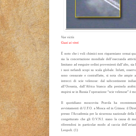
Vae victis
Guai ai vinti
È noto che i voli chimici non risparmiano ormai qua
sia la concertazione mondiale dell’esecranda attivit
limitano ad eseguire ordini provenienti dall’alto, sia 
i suoi nefandi scopi su scala globale. Infatti, osse
sono censurate e contraffatte, si nota che ampie a
intrecci di scie velenose: dal subcontinente india
all’Oceania, dall’Africa bianca alla penisola ar
stupirsi se in Russia l’operazione “scie velenose” è mo
Il quotidiano moscovita Pravda ha recentement
avvistamenti di U.F.O. a Mosca ed in Crimea: il Dire
presso l'Accademia per la sicurezza nazionale della
congetturato che gli O.V.N.I. siano la causa di mol
riferendosi in particolar modo al caccia dell’aviaz
Leopoli. (1)