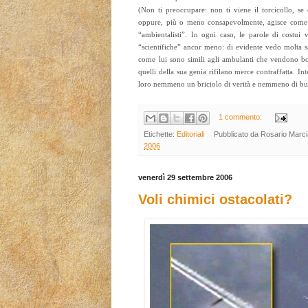
(Non ti preoccupare: non ti viene il torcicollo, se
oppure, più o meno consapevolmente, agisce come i
“ambientalisti”. In ogni caso, le parole di costu
“scientifiche” ancor meno: di evidente vedo molta sa
come lui sono simili agli ambulanti che vendono b
quelli della sua genia rifilano merce contraffatta. In
loro nemmeno un briciolo di verità e nemmeno di bu
1 commento:
Etichette:
Editoriali
Pubblicato da
Rosario Marc
2006
venerdì 29 settembre 2006
Voli chimici ostacolati?