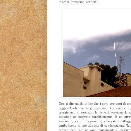
in realtà formazioni artificiali.
Non si dimentichi infine che i cirri, composti di cris
raggi del sole, mentre gli pseudo-cirri, insieme con g
spargimento di sostanze chimiche, intercettano la ra
causando un notevole annebbiamento. È un offus
astronomi, astrofili, agronomi, albergatori, vill
attribuiscono in toto alle scie di condensazione. Ta
acqueo, però, si dissolvono rapidamente, al massimo -