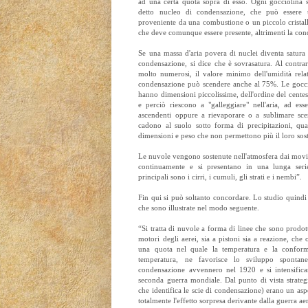
ad una certa quota sopra di esso. Ogni gocciolina 
detto nucleo di condensazione, che può essere 
proveniente da una combustione o un piccolo cristall
che deve comunque essere presente, altrimenti la co
Se una massa d'aria povera di nuclei diventa satura
condensazione, si dice che è sovrasatura. Al contra
molto numerosi, il valore minimo dell'umidità rela
condensazione può scendere anche al 75%. Le gocciol
hanno dimensioni piccolissime, dell'ordine del cente
e perciò riescono a "galleggiare" nell'aria, ad esse
ascendenti oppure a rievaporare o a sublimare sc
cadono al suolo sotto forma di precipitazioni, q
dimensioni e peso che non permettono più il loro so
Le nuvole vengono sostenute nell'atmosfera dai movime
continuamente e si presentano in una lunga seri
principali sono i cirri, i cumuli, gli strati e i nembi”.
Fin qui si può soltanto concordare. Lo studio quindi si
che sono illustrate nel modo seguente.
“Si tratta di nuvole a forma di linee che sono prodo
motori degli aerei, sia a pistoni sia a reazione, c
una quota nel quale la temperatura e la conformaz
temperatura, ne favorisce lo sviluppo spontane
condensazione avvennero nel 1920 e si intensifica
seconda guerra mondiale. Dal punto di vista strategi
che identifica le scie di condensazione) erano un as
totalmente l'effetto sorpresa derivante dalla guerra ae