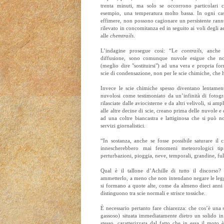
trenta minuti, ma solo se occorrono particolari 
esempio, una temperatura molto bassa. In ogni cas
effimere, non possono cagionare un persistente rann
rilevato in concomitanza ed in seguito ai voli degli ae
alle
chemtrails
.
L’indagine prosegue così: “Le
contrails
, anche 
diffusione, sono comunque nuvole esigue che non
(meglio dire "sostituirsi") ad una vera e propria f
scie di condensazione, non per le scie chimiche, che
Invece le scie chimiche spesso diventano lentame
nuvolosi come testimoniato da un’infinità di fotograf
rilasciate dalle aviocisterne e da altri velivoli, si 
alle altre decine di scie, creano prima delle nuvole e
ad una coltre biancastra e lattiginosa che si può no
servizi giornalistici.
“In sostanza, anche se fosse possibile saturare il 
innescherebbero mai fenomeni meteorologici tipi
perturbazioni, pioggia, neve, temporali, grandine, ful
Qual è il tallone d’Achille di tutto il discorso
ammetterlo, a meno che non intendano negare le leggi
si formano a quote alte, come da almeno dieci anni è
distinguono tra scie normali e strisce tossiche.
È necessario pertanto fare chiarezza: che cos’è una 
gassoso) situata immediatamente dietro un solido in
stesso, caratterizzata dal fatto che in essa il moto