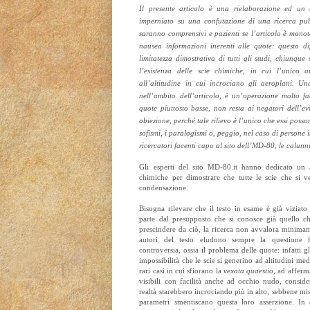
Il presente articolo è una rielaborazione ed u
imperniato su una confutazione di una ricerca pubb
saranno comprensivi e pazienti se l’articolo è monot
nausea informazioni inerenti alle quote: questo dif
limitatezza dimostrativa di tutti gli studi, chiunque
l’esistenza delle scie chimiche, in cui l’unico 
all’altitudine in cui incrociano gli aeroplani. U
nell’ambito dell’articolo, è un’operazione molto fa
quote piuttosto basse, non resta ai negatori dell’ev
obiezione, perché tale rilievo è l’unico che essi poss
sofismi, i paralogismi o, peggio, nel caso di persone
ricercatori facenti capo al sito dell’MD-80, le calunnie
Gli esperti del sito MD-80.it hanno dedicato un 
chimiche per dimostrare che tutte le scie che si v
condensazione.
Bisogna rilevare che il testo in esame è già viziato
parte dal presupposto che si conosce già quello c
prescindere da ciò, la ricerca non avvalora minimamen
autori del testo eludono sempre la questione f
controversia, ossia il problema delle quote: infatti gl
impossibilità che le scie si generino ad altitudini med
rari casi in cui sfiorano la
vexata quaestio
, ad afferma
visibili con facilità anche ad occhio nudo, consider
realtà starebbero incrociando più in alto, sebbene mis
parametri smentiscano questa loro asserzione. In 