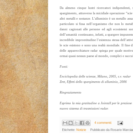
Da almeno cinque lustri ricercatori indipendenti, s
spargimento, attraverso la micidiale operazione “sci
altri metalli e sostanze. L’alluminio è un metallo ass
particolato si fissa nell’organismo che non lo metab
danni cagionati alle persone ed agli ecosistemi sono
dell’umanità continuano, infatti, a spargere impune
incredibile improntitudine l’esistenza stessa dell’attiv
le scie esistono e sono una realtà mondiale. Il fine d
delle apparecchiature radar spiega per quale motiv
ormai quasi nessun paese al mondo, complici e succub
Fonti:
Enciclopedia delle scienze, Milano, 2005, s.v. radar
Zret, Effetti dello spargimento di alluminio, 2006
Ringraziamento
Esprimo la mia gratitudine a Jointall per le preziose 
nuovo sistema di trasmissioni radar.
4 commenti:
Etichette:
Notizie
Pubblicato da
Rosario Marcia