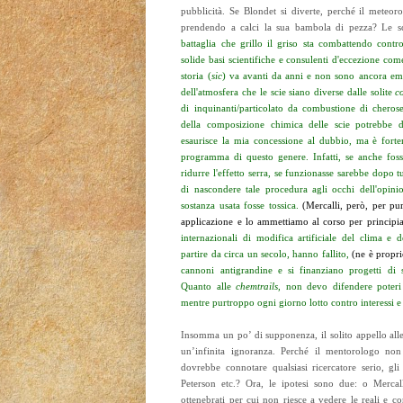
pubblicità. Se Blondet si diverte, perché il meteoro
prendendo a calci la sua bambola di pezza? Le s
battaglia che grillo il griso sta combattendo contr
solide basi scientifiche e consulenti d'eccezione c
storia (
sic
) va avanti da anni e non sono ancora em
dell'atmosfera che le scie siano diverse dalle solite
c
di inquinanti/particolato da combustione di cherose
della composizione chimica delle scie potrebbe d
esaurisce la mia concessione al dubbio, ma è fort
programma di questo genere. Infatti, se anche fo
ridurre l'effetto serra, se funzionasse sarebbe dopo
di nascondere tale procedura agli occhi dell'opin
sostanza usata fosse tossica.
(Mercalli, però, per pu
applicazione e lo ammettiamo al corso per principia
internazionali di modifica artificiale del clima e d
partire da circa un secolo, hanno fallito,
(ne è propri
cannoni antigrandine e si finanziano progetti di st
Quanto alle
chemtrails,
non devo difendere poteri f
mentre purtroppo ogni giorno lotto contro interessi e p
Insomma un po’ di supponenza, il solito appello alle
un’infinita ignoranza. Perché il mentorologo non
dovrebbe connotare qualsiasi ricercatore serio, gli
Peterson etc.? Ora, le ipotesi sono due: o Mercal
ottenebrati per cui non riesce a vedere le reali e con