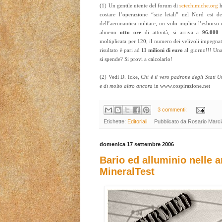
(1) Un gentile utente del forum di
sciechimiche.org
costare l’operazione “scie letali” nel Nord est del
dell’aeronautica militare, un volo implica l’esborso
almeno
otto ore
di attività, si arriva a
96.000 
moltiplicata per 120, il numero dei velivoli impegnati 
risultato è pari ad
11 milioni di euro
al giorno!!! Una
si spende? Si provi a calcolarlo!
(2) Vedi D. Icke,
Chi è il vero padrone degli Stati 
e di mo
lto
altro ancora
in www.cospirazione.net
3 commenti:
Etichette:
Editoriali
Pubblicato da
Rosario Marc
domenica 17 settembre 2006
Bario ed alluminio nelle a
MineralTest