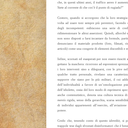
che, in questi ultimi anni, il traffico aereo è aumen
Siete al corrente di che cos’è il punto di rugiada?”
Costoro, quando si accorgono che la loro strategia
volta ad usare toni sempre più perentori, facendo ca
degli incompetenti: esibiscono una serie di crede
ridimensionare le altrui asserzioni. Quindi, allorché 
non sono disposti a farsi incantare da formule, partic
denunciano il materiale prodotto (foto, filmati, ris
articoli) come una congerie di elementi discutibili e m
Infine, scornati ed esasperati per non essere riusciti
gettano la maschera: ricorrono ad espressioni sprezzan
i loro interventi sino a dileguarsi, con le pive nel
qualche tratto personale, rivelano una caratteriz
supporre che siano per lo più militari, il cui ad
dell’individualità a favore di un’omologazione psi
dell’idioletto, ossia del loro modo di esprimersi spec
anche contenutistico, denota una cultura tecnica di
mentis
rigida, senso della gerarchia, scarsa sensibilità 
di individui appartenenti all’esercito, all’aviazione 
potere.
Credo che, tenendo conto di questo i
dentikit
, si p
trappole tese dagli sfrontati disinformatori che è ben