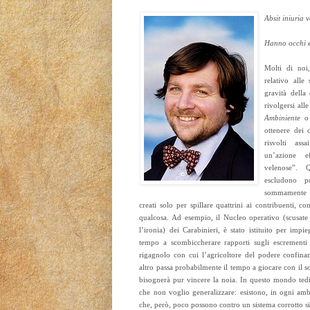
Absit iniuria v
Hanno occhi 
Molti di noi
relativo alle
gravità della
rivolgersi all
Ambiniente
ottenere dei 
risvolti as
un’azione e
velenose”. 
escludono po
sommamente i
creati solo per spillare quattrini ai contribuenti, c
qualcosa. Ad esempio, il Nucleo operativo (scusate 
l’ironia) dei Carabinieri, è stato istituito per imp
tempo a scombiccherare rapporti sugli escrementi 
rigagnolo con cui l’agricoltore del podere confinan
altro passa probabilmente il tempo a giocare con il so
bisognerà pur vincere la noia. In questo mondo te
che non voglio generalizzare: esistono, in ogni ambi
che, però, poco possono contro un sistema corrotto s