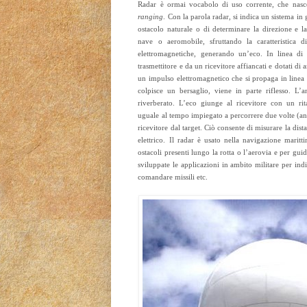
Radar è ormai vocabolo di uso corrente, che nas
ranging
. Con la parola radar, si indica un sistema in
ostacolo naturale o di determinare la direzione e 
nave o aeromobile, sfruttando la caratteristica d
elettromagnetiche, generando un’eco. In linea di
trasmettitore e da un ricevitore affiancati e dotati di a
un impulso elettromagnetico che si propaga in linea r
colpisce un bersaglio, viene in parte riflesso. L’a
riverberato. L’eco giunge al ricevitore con un rita
uguale al tempo impiegato a percorrere due volte (anda
ricevitore dal target. Ciò consente di misurare la dist
elettrico. Il radar è usato nella navigazione maritt
ostacoli presenti lungo la rotta o l’aerovia e per guid
sviluppate le applicazioni in ambito militare per in
comandare missili etc.