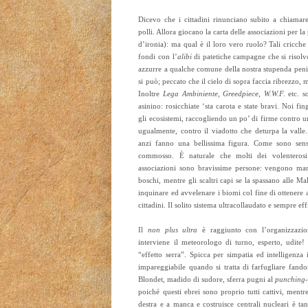
Dicevo che i cittadini rinunciano subito a chiamare
polli. Allora giocano la carta delle associazioni per l
d’ironia): ma qual è il loro vero ruolo? Tali cricch
fondi con l’
alibi
di patetiche campagne che si risolv
azzurre a qualche comune della nostra stupenda penis
si può; peccato che il cielo di sopra faccia ribrezzo,
Inoltre
Lega Ambiniente
,
Greedpiece
,
W.W.F.
etc. so
asinino: rosicchiate ‘sta carota e state bravi. Noi f
gli ecosistemi, raccogliendo un po’ di firme contro u
ugualmente, contro il viadotto che deturpa la valle.
anzi fanno una bellissima figura. Come sono sensi
commosso. È naturale che molti dei volenterosi
associazioni sono bravissime persone: vengono ma
boschi, mentre gli scaltri capi se la spassano alle 
inquinare ed avvelenare i biomi col fine di ottenere al
cittadini. Il solito sistema ultracollaudato e sempre e
Il
non plus ultra
è raggiunto con l’organizzazio
interviene il meteorologo di turno, esperto, udite! 
“effetto serra”. Spicca per simpatia ed intelligenza
impareggiabile quando si tratta di farfugliare fandon
Blondet, madido di sudore, sferra pugni al
punching-
poiché questi ebrei sono proprio tutti cattivi, men
destra e a manca e costruisce centrali nucleari è t