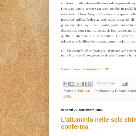
è ozioso: infatti coloro adducono solo argomenti cap
i teologi: hanno sempre ragione, perché in realtà h
mala fede. I loro “responsi” sono come quelli dell
incentrati sull’anfibologia, cioè sulla proprietà d
possedere due significati contrapposti entrambi
discussioni, senza mai sbilanciarsi. Essi sanno, ma f
quello di dividere e di confondere. Gli anticorpi p
usiamo tutte le difese del sistema immunitario prima 
(1)
Un esempio di anfibologia: il timore dei nemici
può chiarire se il complemento di specificazione ha v
Scarica l'articolo in formato PDF
19 commenti:
Etichette:
Editoriali
Pubblicato da
Rosario Marc
2006
venerdì 22 settembre 2006
L'alluminio nelle scie chi
conferma