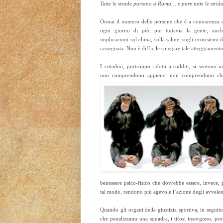
Tutte le strade portano a Roma… e pure tutte le strida
Ormai il numero delle persone che è a conoscenza 
ogni giorno di più: pur tuttavia la gente, anch
implicazioni sul clima, sulla salute, sugli ecosistemi
rassegnata. Non è difficile spiegare tale atteggiamento
I cittadini, purtroppo ridotti a sudditi, si sentono
non comprendono appieno: non comprendono che q
benessere psico-fisico che dovrebbe essere, invece, pr
tal modo, rendono più agevole l’azione degli avvelen
Quando gli organi della giustizia sportiva, in seguit
che penalizzano una squadra, i tifosi insorgono, pro