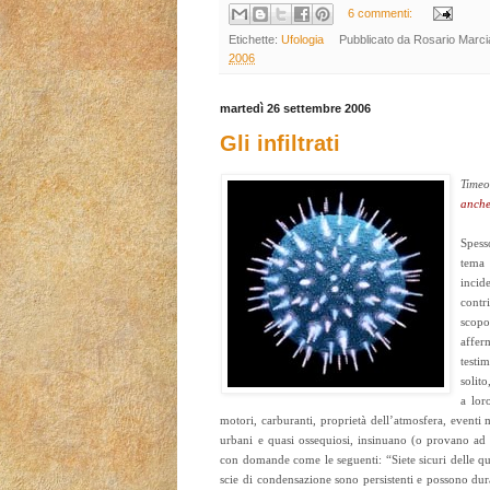
6 commenti:
Etichette:
Ufologia
Pubblicato da
Rosario Marc
2006
martedì 26 settembre 2006
Gli infiltrati
Timeo
anche
Spess
tem
inci
contr
scop
affe
testi
solit
a lor
motori, carburanti, proprietà dell’atmosfera, eventi 
urbani e quasi ossequiosi, insinuano (o provano ad in
con domande come le seguenti: “Siete sicuri delle qu
scie di condensazione sono persistenti e possono dura