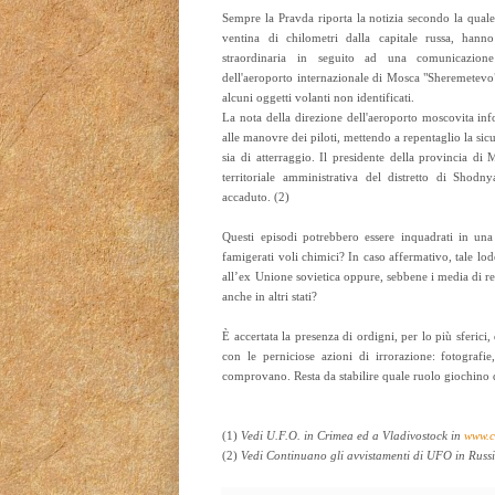
Sempre la Pravda riporta la notizia secondo la quale
ventina di chilometri dalla capitale russa, han
straordinaria in seguito ad una comunicazione 
dell'aeroporto internazionale di Mosca "Sheremetevo"
alcuni oggetti volanti non identificati.
La nota della direzione dell'aeroporto moscovita in
alle manovre dei piloti, mettendo a repentaglio la sicu
sia di atterraggio. Il presidente della provincia di
territoriale amministrativa del distretto di Shod
accaduto. (2)
Questi episodi potrebbero essere inquadrati in una 
famigerati voli chimici? In caso affermativo, tale lode
all’ex Unione sovietica oppure, sebbene i media di r
anche in altri stati?
È accertata la presenza di ordigni, per lo più sferici
con le perniciose azioni di irrorazione: fotograf
comprovano. Resta da stabilire quale ruolo giochino q
(1)
Vedi U.F.O. in Crimea ed a Vladivostock in
www.c
(2)
Vedi Continuano gli avvistamenti di UFO in Russ