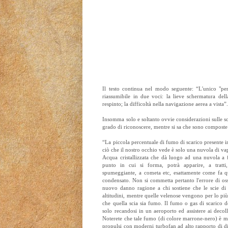
Il testo continua nel modo seguente: “L'unico "peri
riassumibile in due voci: la lieve schermatura dell
respinto; la difficoltà nella navigazione aerea a vista”
Insomma solo e soltanto ovvie considerazioni sulle s
grado di riconoscere, mentre si sa che sono composte
“La piccola percentuale di fumo di scarico presente 
ciò che il nostro occhio vede è solo una nuvola di va
Acqua cristallizzata che dà luogo ad una nuvola a f
punto in cui si forma, potrà apparire, a tratti, 
spumeggiante, a cometa etc, esattamente come fa 
condensato. Non si commetta pertanto l'errore di os
nuovo danno ragione a chi sostiene che le scie di
altitudini, mentre quelle velenose vengono per lo pi
che quella scia sia fumo. Il fumo o gas di scarico d
solo recandosi in un aeroporto ed assistere ai decolli
Noterete che tale fumo (di colore marrone-nero) è mo
propulsi con moderni turbofan ad alto rapporto di di