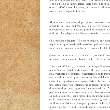
1.800 ed i 3.000 metri, talora incrociano a rotte di
oltre i 4-6000 metri. Si sapeva, ma questa è la dimost
foto e filmati disponibili in rete.
Riprendiamo in esame, dopo questo necessario
e
leggibile sul sito dell’MD-80. La ricerca fornis
meteorologia, su cui nessuno potrebbe eccepire, esse
tutti i siti che spiegano la differenza tra scie di cond
Così possiamo leggere: “Il vapore acqueo, pur essend
negli strati più bassi dell'atmosfera poiché sale
superficie del pianeta sotto forma di acqua allo stato 
Questo è un accenno al ciclo dell’acqua che è ben
principali fenomeni atmosferici è nelle righe seguenti
“Lo strato più basso, a contatto con la superficie terr
per un'altezza variabile da circa 8.000 metri sulla 
sulla verticale dell'equatore. Caratteristica della tr
che accade in modo più o meno uniforme dalla super
citate. La troposfera è una massa d'aria di forma ov
una sottile superficie chiamata tropopausa, lungo la 
diminuire dopo aver raggiunto il valore medio di -5
per buona parte dello strato superiore chiamato strato
Le nubi e le nebbie sono masse di piccolissime gocci
se la temperatura è sotto lo zero termico), che
sublimazione del vapore acqueo presente nell'aria.
luogo a nebbie o a nubi, secondo che il fenomeno si