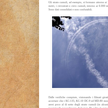
Gli strato cumuli, ad esempio, si formano attorno ai
metri, i cirrostrati o cirro cumuli, intorno ai 6.000 
Sono dati consolidati e non confutabili.
Dalle verifiche compiute, visionando i filmati girat
accertare che i KC-135, KC-10 DC-9 ed MD-80 modif
aerei poco al di sotto degli strato cumuli (in alcun
inseminarli generalmente di bario). Di solito le avi