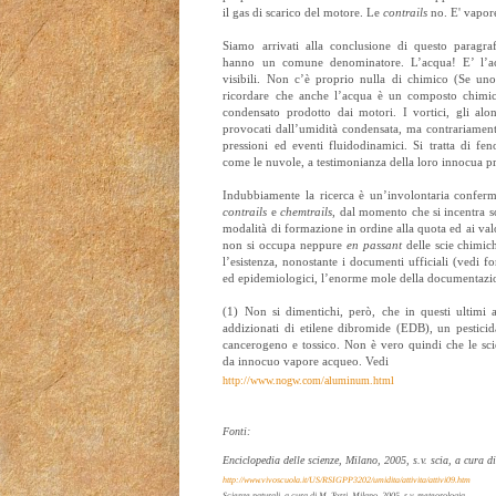
il gas di scarico del motore. Le
contrails
no. E' vapor
Siamo arrivati alla conclusione di questo paragra
hanno un comune denominatore. L’acqua! E’ l’acq
visibili. Non c’è proprio nulla di chimico (Se uno
ricordare che anche l’acqua è un composto chimic
condensato prodotto dai motori. I vortici, gli alon
provocati dall’umidità condensata, ma contrariamente
pressioni ed eventi fluidodinamici. Si tratta di fen
come le nuvole, a testimonianza della loro innocua 
Indubbiamente la ricerca è un’involontaria conferma
contrails
e
chemtrails
, dal momento che si incentra so
modalità di formazione in ordine alla quota ed ai val
non si occupa neppure
en passant
delle scie chimich
l’esistenza, nonostante i documenti ufficiali (vedi fo
ed epidemiologici, l’enorme mole della documentazi
(1) Non si dimentichi, però, che in questi ultimi a
addizionati di etilene dibromide (EDB), un pesticid
cancerogeno e tossico. Non è vero quindi che le sc
da innocuo vapore acqueo. Vedi
http://www.nogw.com/aluminum.html
Fonti:
Enciclopedia delle scienze, Milano, 2005, s.v. scia, a cura 
http://www.vivoscuola.it/US/RSIGPP3202/umidita/attivita/attivi09.htm
Scienze naturali, a cura di M. Tozzi, Milano, 2005, s.v. meteorologia