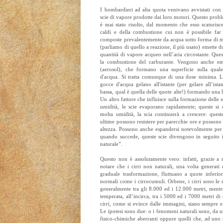
I bombardieri ad alta quota venivano avvistati con 
scie di vapore prodotte dai loro motori. Questo prob
è mai stato risolto, dal momento che esso scaturisc
caldi e della combustione cui non è possibile fa
composte prevalentemente da acqua sotto forma di min
(parliamo di quello a reazione, il più usato) emette
quantità di vapore acqueo nell’aria circostante. Qu
la combustione del carburante. Vengono anche eme
(aerosol), che formano una superficie sulla qual
d'acqua. Si tratta comunque di una dose minima. L
gocce d'acqua gelano all'istante (per gelare all’ist
bassa, qual è quella delle quote alte!) formando una 
Un altro fattore che influisce sulla formazione delle s
umidità, le scie evaporano rapidamente; queste si 
molta umidità, la scia continuerà a crescere: quest
ultime possono resistere per parecchie ore e possono
altezza. Possono anche espandersi notevolmente per e
quando succede, queste scie divengono in seguito i
naturale”.
Questo non è assolutamente vero: infatti, grazie a 
notare che i cirri non naturali, una volta generati
graduale trasformazione, fluttuano a quote inferio
normali come i cirrocumuli. Orbene, i cirri sono le 
generalmente tra gli 8.000 ed i 12.000 metri, mentre
temperata, all’incirca, tra i 5000 ed i 7000 metri d
cirri, come si evince dalle immagini, siano sempre 
Le ipotesi sono due: o i fenomeni naturali sono, da u
fisico-chimiche aberranti oppure quelli che, ad uno 