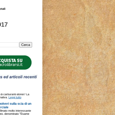
otali
917