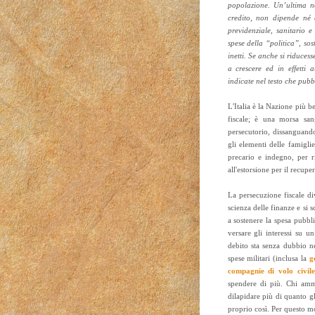
popolazione. Un’ultima no
credito, non dipende né da
previdenziale, sanitario 
spese della “politica”, so
inetti. Se anche si riduces
a crescere ed in effetti
indicate nel testo che pub
L'Italia è la Nazione più b
fiscale; è una morsa san
persecutorio, dissanguando
gli elementi delle famigli
precario e indegno, per ri
all'estorsione per il recuper
La persecuzione fiscale d
scienza delle finanze e si s
a sostenere la spesa pubbl
versare gli interessi su 
debito sta senza dubbio n
spese militari (inclusa la
g
compagnie di volo civil
spendere di più. Chi ammi
dilapidare più di quanto g
proprio così. Per questo m