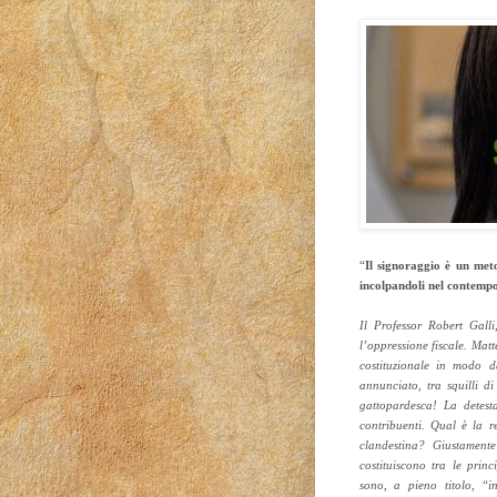
“
Il signoraggio è un meto
incolpandoli nel contempo
Il Professor Robert Gall
l’oppressione fiscale. Mat
costituzionale in modo d
annunciato, tra squilli di
gattopardesca! La detes
contribuenti. Qual è la r
clandestina? Giustamente
costituiscono tra le princi
sono, a pieno titolo, “i