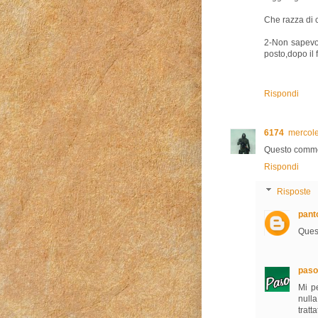
Che razza di
2-Non sapevo 
posto,dopo il
Rispondi
6174
mercole
Questo commen
Rispondi
Risposte
pant
Quest
paso
Mi p
null
tratt