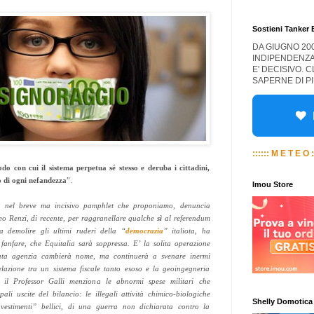
Sostieni Tanker
DA GIUGNO 20
INDIPENDENZA
E' DECISIVO. 
SAPERNE DI PI
:::::: M E T E O :
do con cui il sistema perpetua sé stesso e deruba i cittadini,
 di ogni nefandezza
”.
Imou Store
i, nel breve ma incisivo
pamphlet
che proponiamo, denuncia
teo Renzi, di recente, per raggranellare qualche
sì
al referendum
a demolire gli ultimi ruderi della “
democrazia
” italiota, ha
 fanfare, che Equitalia sarà soppressa. E’ la solita operazione
tata agenzia cambierà nome, ma continuerà a svenare inermi
elazione tra un sistema fiscale tanto esoso e la geoingegneria
 il Professor Galli menziona le abnormi spese militari che
pali uscite del bilancio: le illegali attività chimico-biologiche
Shelly Domotica
nvestimenti” bellici, di una guerra non dichiarata contro la