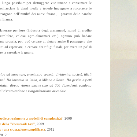
 a lungo possibile: per distruggere vite umane e consumare le
schiacciate le classi medie e tenerle impegnate a rincorrere le
ccorgono dell'inutilità dei nuovi faraoni, i parassiti delle banche
a finanza.
avorare per loro (industria degli armamenti, istituti di credito
 petrolifere, colossi agro-alimentari etc.) ognuno può badare
lute propria; poi, può cercare di aiutare anche il passeggero che
etti ad espatriare, a cercare dei rifugi fiscali, per avere un po' di
e la carestia e la guerra.
ltre ad insegnare, amministra società, divisioni di società, filiali
nni. Ha lavorato in Italia, a Milano e Roma. Ha gestito aspetti
gistici; diretto risorse umane sino ad 800 dipendenti, condotto
 di ristrutturazione e riorganizzazione aziendale.
edisce realmente a modelli di complessità?
, 2008
e della "chemtrails tax"
, 2009
o: una trattazione semplificata
, 2012
 2012