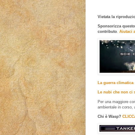
Vietata la riproduzion
Sponsorizza questo e
contributo
.
Aiutaci 
La guerra climatica 
Le nubi che non ci 
Per una maggiore com
ambientale in corso, 
Chi è Wasp?
CLICC