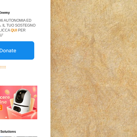
 Enemy
06 AUTONOMIA ED
. IL TUO SOSTEGNO
CLICCA
QUI
PER
U'
:::::
 Solutions