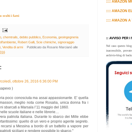
:::: AMAZON MU
:::: AMAZON E
svolti i fatti
:::: AMAZON A 
o
,
chemtrails
,
debito pubblico
,
Economia
,
geoingegneria
:: AVVISO PER I
ell'ambiente
,
Robert Galli
,
Scie chimiche
,
signoraggio
Nel caso questo blog
y
,
Vendita di armi
Pubblicato da
Rosario Marcianò
alle
inaccessibile, prova
2016
archivio-blog di back
:
coledì, ottobre 26, 2016 6:36:00 PM
sapevo )
oria poco conosciuta ma assai appassionante. E' quella
masson, meglio nota come Rosalia, unica donna fra i
ini sbarcati a Marsala l’11 maggio del 1860.
elle scuole italiane e nelle librerie....
era patriota italiana. Durante lo sbarco dei Mille ebbe
tantissimo: quello di un vero e proprio agente segreto.
 a recarsi a Messina a bordo di un battello a vapore per
atrioti siciliani e rendere possibile lo sbarco."