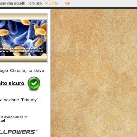
mo che accetti il loro uso.
Più Info
OK
gia ovunque ed in
to!