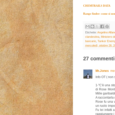
CHEMTRAILS DATA
Range finder: come si sono 
Etichette:
Angelino Alfan
clandestina
,
Ministero d
bancario
,
Tanker Enem
mercoledì, ottobre 26, 
27 commenti
Mr.Jones
mer
Info OT ( non 
1-"C'è una st
di Rose Mont
Mille garibald
A raccontarla n
Rose fu una v
un ruolo impor
Fu lei infatti
raggiungere i p