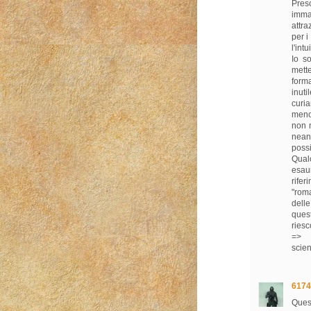
Pres
immag
attra
per i
l'int
Io s
mette
form
inuti
curia
meno.
non 
nean
possi
Qual
esau
rife
"roma
dell
ques
riesc
=> ht
scien
6174
Quest