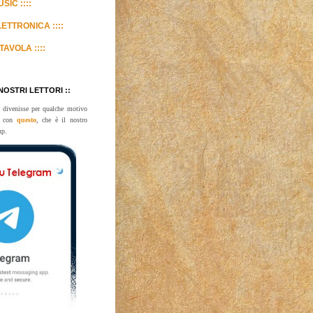
SIC ::::
LETTRONICA ::::
TAVOLA ::::
 NOSTRI LETTORI ::
 divenisse per qualche motivo
te con
questo
, che è il nostro
up.