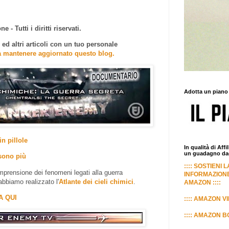
e - Tutti i diritti riservati.
d altri articoli con un tuo personale
a mantenere aggiornato questo blog.
Adotta un piano
in pillole
In qualità di Aff
un guadagno dagl
sono più
:::: SOSTIENI 
prensione dei fenomeni legati alla guerra
INFORMAZIONE
abbiamo realizzato l'
Atlante dei cieli chimici
.
AMAZON ::::
A QUI
:::: AMAZON VI
:::: AMAZON BO