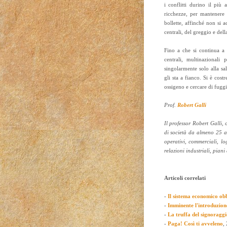
i conflitti durino il più
ricchezze, per mantenere 
bollette, affinché non si a
centrali, del greggio e dell
Fino a che si continua a l
centrali, multinazionali
singolarmente solo alla sa
gli sta a fianco. Si è costr
ossigeno e cercare di fuggir
Prof.
Robert Galli
Il professor Robert Galli, o
di società da almeno 25 a
operativi, commerciali, lo
relazioni industriali, piani
Articoli correlati
-
Il sistema economico obb
-
Imminente l'introduzion
-
La truffa del signoraggi
-
Paga! Così ti avveleno
,