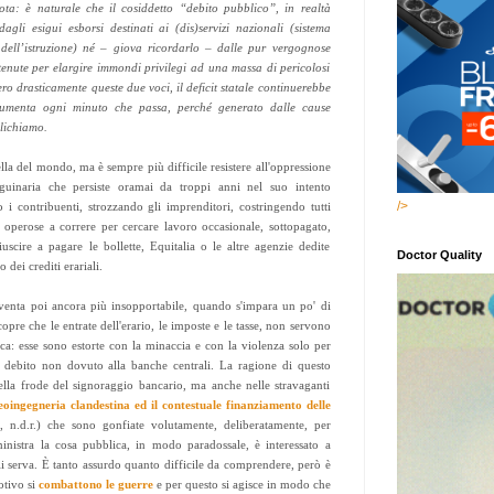
ta: è naturale che il cosiddetto “debito pubblico”, in realtà
gli esigui esborsi destinati ai (dis)servizi nazionali (sistema
e dell’istruzione) né – giova ricordarlo – dalle pur vergognose
stenute per elargire immondi privilegi ad una massa di pericolosi
sero drasticamente queste due voci, il
deficit
statale continuerebbe
 aumenta ogni minuto che passa, perché generato dalle cause
blichiamo.
ella del mondo, ma è sempre più difficile resistere all'oppressione
guinaria che persiste oramai da troppi anni nel suo intento
/>
 i contribuenti, strozzando gli imprenditori, costringendo tutti
e operose a correre per cercare lavoro occasionale, sottopagato,
uscire a pagare le bollette, Equitalia o le altre agenzie dedite
Doctor Quality
o dei crediti erariali.
iventa poi ancora più insopportabile, quando s'impara un po' di
copre che le entrate dell'erario, le imposte e le tasse, non servono
ica: esse sono estorte con la minaccia e con la violenza solo per
un debito non dovuto alla banche centrali. La ragione di questo
ella frode del signoraggio bancario, ma anche nelle stravaganti
eoingegneria clandestina ed il contestuale finanziamento delle
e
, n.d.r.) che sono gonfiate volutamente, deliberatamente, per
nistra la cosa pubblica, in modo paradossale, è interessato a
li serva. È tanto assurdo quanto difficile da comprendere, però è
otivo si
combattono le guerre
e per questo si agisce in modo che