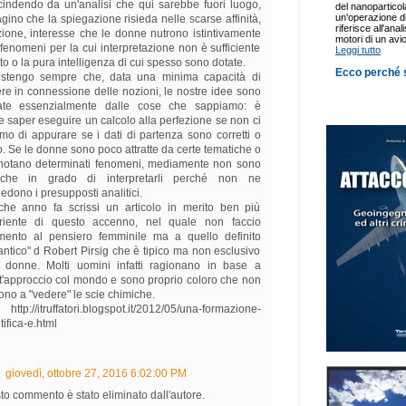
cindendo da un'analisi che qui sarebbe fuori luogo,
ino che la spiegazione risieda nelle scarse affinità,
zione, interesse che le donne nutrono istintivamente
 fenomeni per la cui interpretazione non è sufficiente
uito o la pura intelligenza di cui spesso sono dotate.
ostengo sempre che, data una minima capacità di
re in connessione delle nozioni, le nostre idee sono
ate essenzialmente dalle cose che sappiamo: è
le saper eseguire un calcolo alla perfezione se non ci
mo di appurare se i dati di partenza sono corretti o
 Se le donne sono poco attratte da certe tematiche o
notano determinati fenomeni, mediamente non sono
che in grado di interpretarli perché non ne
edono i presupposti analitici.
che anno fa scrissi un articolo in merito ben più
riente di questo accenno, nel quale non faccio
rimento al pensiero femminile ma a quello definito
ntico" d Robert Pirsig che è tipico ma non esclusivo
e donne. Molti uomini infatti ragionano in base a
t'approccio col mondo e sono proprio coloro che non
ono a "vedere" le scie chimiche.
tp://itruffatori.blogspot.it/2012/05/una-formazione-
tifica-e.html
giovedì, ottobre 27, 2016 6:02:00 PM
o commento è stato eliminato dall'autore.