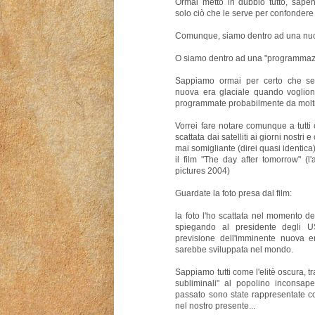
Ormai metto in dubbio tutto, sapend
solo ciò che le serve per confondere 
Comunque, siamo dentro ad una nuo
O siamo dentro ad una "programmazio
Sappiamo ormai per certo che se
nuova era glaciale quando voglio
programmate probabilmente da molti
Vorrei fare notare comunque a tutti
scattata dai satelliti ai giorni nostri 
mai somigliante (direi quasi identica)
il film "The day after tomorrow" (
pictures 2004)
Guardate la foto presa dal film:
la foto l'ho scattata nel momento del
spiegando al presidente degli US
previsione dell'imminente nuova e
sarebbe sviluppata nel mondo.
Sappiamo tutti come l'elitè oscura, 
subliminali" al popolino inconsap
passato sono state rappresentate co
nel nostro presente...