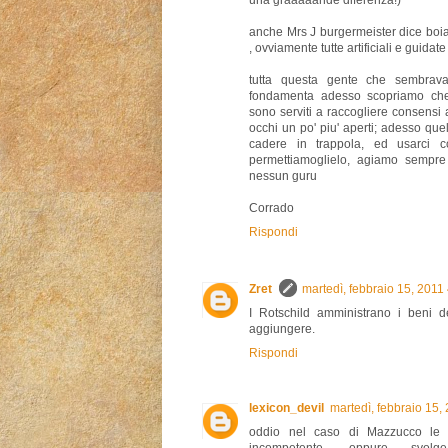
una graaaaande diferenza!)
anche Mrs J burgermeister dice boiate
, ovviamente tutte artificiali e guidate
tutta questa gente che sembrava 
fondamenta adesso scopriamo che
sono serviti a raccogliere consensi
occhi un po' piu' aperti; adesso qu
cadere in trappola, ed usarci 
permettiamoglielo, agiamo sempre
nessun guru
Corrado
Rispondi
Zret
martedì, febbraio 15, 2011
I Rotschild amministrano i beni de
aggiungere.
Rispondi
lexicon_devil
martedì, febbraio 15,
oddio nel caso di Mazzucco le