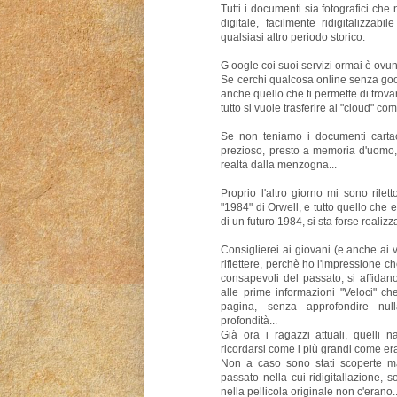
Tutti i documenti sia fotografici ch
digitale, facilmente ridigitalizzab
qualsiasi altro periodo storico.
G oogle coi suoi servizi ormai è ovun
Se cerchi qualcosa online senza go
anche quello che ti permette di trovare
tutto si vuole trasferire al "cloud" com
Se non teniamo i documenti carta
prezioso, presto a memoria d'uomo,
realtà dalla menzogna...
Proprio l'altro giorno mi sono rile
"1984" di Orwell, e tutto quello che 
di un futuro 1984, si sta forse realizz
Consiglierei ai giovani (e anche ai v
riflettere, perchè ho l'impressione c
consapevoli del passato; si affidan
alle prime informazioni "Veloci" ch
pagina, senza approfondire nul
profondità...
Già ora i ragazzi attuali, quelli 
ricordarsi come i più grandi come era
Non a caso sono stati scoperte ma
passato nella cui ridigitallazione, so
nella pellicola originale non c'erano..