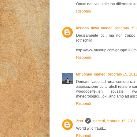
Ormai non vedo alcuna differenza tra
Rispondi
lexicon_devil
martedì, febbraio 15,
Decisamente ot , ma non troppo p
rothschild
http://www.meetup.com/gruppo280/b
Rispondi
Mr.Jones
martedì, febbraio 15, 201
Domani vado ad una conferenza i
associazione culturale.Il relatore s
woodooeffe...eh scusate, ww
meteorologici....ok...andiamo ad ascolt
Rispondi
Zret
martedì, febbraio 15, 2011
World wild fraud...
Rispondi