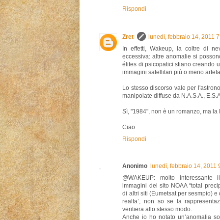
Rispondi
Zret
lunedì, febbraio 14, 2011 
In effetti, Wakeup, la coltre di n
eccessiva: altre anomalie si possono
élites di psicopatici stiano creando 
immagini satellitari più o meno artef
Lo stesso discorso vale per l'astron
manipolate diffuse da N.A.S.A., E.S.A. 
Sì, "1984", non è un romanzo, ma la 
Ciao
Rispondi
Anonimo
lunedì, febbraio 14, 2011
@WAKEUP: molto interessante il 
immagini del sito NOAA “total preci
di altri siti (Eumetsat per sesmpio) 
realta’, non so se la rappresenta
veritiera allo stesso modo.
Anche io ho notato un’anomalia sop