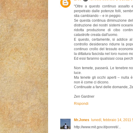
"Oltre a questo continuo assalto e
perpetrato dalle potenze folli, sem
stia cambiando – e in peggio.
Se questa continua diminuzione della
distruzione dei nostri sistemi oceanici 
ridotta produzione di cibo conti
catastrofe creata dall'uomo.
E questo, certamente, si addice al 
controllo desiderano ridurre la po
continuo crollo del tessuto economic
la dittatura fascista nel loro nuovo 
Ed essi faranno qualsiasi cosa perc
Non temete, passerà. Le tenebre no
luce.
Ma tenete gli occhi aperti – nulla
non è come ci dicono.
Continuate a farvi delle domande, Ze
Zen Gardner
Rispondi
Mr.Jones
lunedì, febbraio 14, 2011
http://www.mit.gov.it/ponreti/...