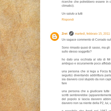
ricerche che potrebbero essere in c
climatici).
Un saluto a tutti
Rispondi
Zret
martedì, febbraio 15, 2011
Un sagace commento di Corrado sul 
Sono rimasto quasi di sasso, ma gli
sullo stesso soggetto?
ho dato una occhiata al sito di M
ambiguo e sicuramente poco affidab
una persona che si lega a Forza I
seguito) diventando addirittura parl
sia davvero così stupido da non capir
fare
una persona che a giudicare tutte le
scritti sembrerebbe (apparentemente 
del popolo si lascia davvero abbin
davvero non sa niente della P2, lui,