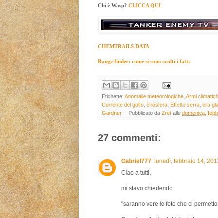
Chi è Wasp?
CLICCA QUI
CHEMTRAILS DATA
Range finder: come si sono svolti i fatti
Etichette:
Anomalie meteorologiche
,
Armi climatic
Corrente del golfo
,
criosfera
,
Effetto serra
,
era gl
Gardner
Pubblicato da
Zret
alle
domenica, febb
27 commenti:
Gabriel777
lunedì, febbraio 14, 20
Ciao a tutti,
mi stavo chiedendo:
"saranno vere le foto che ci permetto