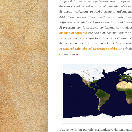
E’ possibile che le manipolazioni meteorologiche 
decenni preludano ad una piccola era glaciale orm
di questa variazione potrebbe essere il rallentam
Addirittura alcuni “scienziati” sono stati ta
raffreddamento globale è provocato dal riscaldament
Si prosegue con la consueta confusione, con il gioco
biossido di carbonio
che non è un gas inquinante né 
Lo scopo non è solo quello di tassare i cittadini, rit
dell’emissione di gas serra, poiché il fine perseg
operazioni chimiche ed elettromagnetiche
, le princi
cui assistiamo.
L’avvento di un periodo caratterizzato da temperatur