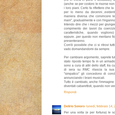
(anche se per costoro le risorse non
i loro piani. Certo fa riflettere che 
per lo meno da decenni...eviden
maniera diversa che convincere le
mani", gradualmente e con l'inganno, 
Intendo dire che i mezzi per giunge
compimento dei lavori (la coercizi
caratteristiche, quando voglion
eppure...per questo non meritano f
presenteranno.
Com'è possibile che ci si ritrovi tut
vado domandandomi da sempre.
Per cambiare argomento, saprete tutt
stato riposto tempo fa in un armadi
sono a cura di altri dello staff, tr
di sera su RMC rilascia la sua
"simpatico" gli concedono di conc
annunciando i brani musicali.
Tutto è cambiato, anche l'immagine
diventati cabarettisti, quando non ve
Rispondi
Delirio Sonoro
lunedì, febbraio 14,
Per una volta (e per fortuna) le s