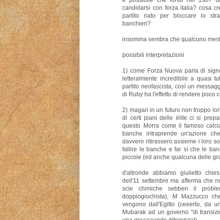
e possibile che fondi nel 1987 
candidarsi con forza italia? cosa c
partito nato per bloccare lo stra
banchieri?
insomma sembra che qualcuno mesti
possibili interpretazioni
1) come Forza Nuova parla di sign
letteralmente incredibile a quasi 
partito neofascista, così un messagg
di Ruby ha l'effetto di rendere poco 
2) magari in un futuro non troppo lo
di certi piani delle élite ci si prepa
questo Morra come il famoso calcia
banche intraprende un'azione che p
davvero ritirassero assieme i loro s
fallire le banche e far sì che le b
piccole (ed anche qualcuna delle grand
d'altronde abbiamo giulietto ch
dell'11 settembre ma afferma che no
scie chimiche sebben il probl
doppiogiochista), M Mazzucco che
vengono dall'Egitto (ceeerto, da 
Mubarak ad un governo "di transizio