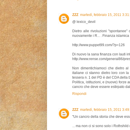
ZZZ
martedì, febbraio 15, 2011 3:3
@ lexico_devil
Dietro alle rivoluzioni "spontanee"
nuovamente i R... . Finanza islamica d
http://www.puppet99.com/?p=126
Di nuovo la sana finanza con lauti intere
http://www.rense.com/general86/pre
Non dimentichiamoci che dietro al
italiane ci stanno dietro loro con l
tessera n. 1 del PD è del CDA della
Politica, istituzioni, e (nuove) forze
cancro che deve essere estirpato dall
Rispondi
ZZZ
martedì, febbraio 15, 2011 3:4
"Un cancro della storia che deve ess
... ma non ci si sono solo i Rothshild 