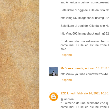
sud America in cui non sono present
Satellitare di oggi del Cile dal sito 
http://img132.imageshack.us/img132
Satellitare di oggi del Cile dal sito N
http://img692.imageshack.us/img692
E’ almeno da una settimana che ques
come mai il Cile ed alcune zone lim
sole.
Rispondi
Mr.Jones
lunedì, febbraio 14, 2011
http://www.youtube.com/watch?v=
Rispondi
ZZZ
lunedì, febbraio 14, 2011 10:3
@ andrea
"E’ almeno da una settimana che que
come mai il Cile ed alcune zone lim