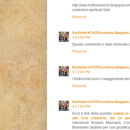
http://nwo-truthresearch.blogspot.co
controllori-spirituali.html
Rispondi
NonVotareChiTiAvvelena.blogspot
4:04:00 PM
Questo commento è stato eliminato d
Rispondi
NonVotareChiTiAvvelena.blogspot
4:10:00 PM
I Rothschild sono il maggiordomi dei
Rispondi
NonVotareChiTiAvvelena.blogspot
4:17:00 PM
Ecco il link della puntata
andata in
alle scie chimiche, del 24 gen
intervenuti Rosario Marcianò, C
Brandolini (dubbio per sue giustifica