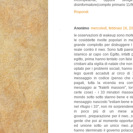
incompetente, oppure svo
disinformatore(compito primario 11/9)
Rispondi
Anonimo
mercoledì, febbraio 16, 2
le osservazioni di wakeup sono molto
le cosiddette rivolte popolari in 
grande complotto per distruggere l
reale contro il nwo. Sono tutti paes
islamico al capo con Egitto, infatt
egitto, prima hanno tentato con falsi 
cristiani alla vigilia di natale che non
optato per i problemi sociali, hanno
lego questi accaduti al circo di
messaggio in codice (penso che qu
pagati, tutta la vicenda era c
messaggio ai "fratelli massoni", l
certe cose) - i 33 minatori masson
mondo sotto sotto stanno bene e sta
messaggio nascosto "estiam bene en 
nel rifugio i 33", non mi sorprenderei
in poco più di un mese arr
governi...preparazione per il nwo..
gente che poi al momento opportun
ed unione sotto un unico nwo...p
hanno sterminato il governo polacc