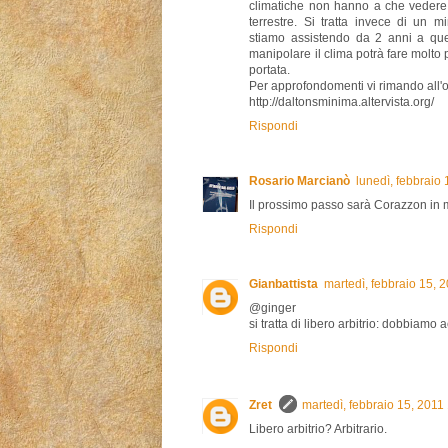
climatiche non hanno a che vedere
terrestre. Si tratta invece di un m
stiamo assistendo da 2 anni a que
manipolare il clima potrà fare molto 
portata.
Per approfondomenti vi rimando all'
http://daltonsminima.altervista.org/
Rispondi
Rosario Marcianò
lunedì, febbraio
Il prossimo passo sarà Corazzon in 
Rispondi
Gianbattista
martedì, febbraio 15, 
@ginger
si tratta di libero arbitrio: dobbiamo 
Rispondi
Zret
martedì, febbraio 15, 2011
Libero arbitrio? Arbitrario.