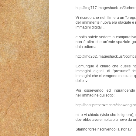
http://img717.imageshack.us/f/sch
Vi ricordo che nel film era un "pro
dell'imminente nuova era glaciale e n
immagini digitali...
e sotto potete vedere la comparativa 
non è altro che un'ente spaziale go
data odierna:
http://img262.imageshack.us/f/compa
Comunque è chiaro che quelle non
immagini digitali di "presunte" fo
immagini che ci vengono mostrate q
delle tv...
Poi osservando ed ingrandendo
nell'immagine qui sotto:
http://host.presenze.com/showorigi
mi e vi chiedo (visto che lo ignoro)
dovrebbe avere molta più neve da una
Stanno forse riscrivendo la storia?