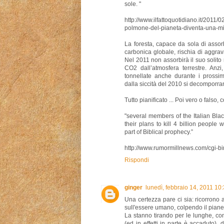
sole. "
http://www.ilfattoquotidiano.it/2011/0
polmone-del-pianeta-diventa-una-mi
La foresta, capace da sola di assorb
carbonica globale, rischia di aggrav
Nel 2011 non assorbirà il suo solito
CO2 dall’atmosfera terrestre. Anzi,
tonnellate anche durante i prossim
dalla siccità del 2010 si decomporr
Tutto pianificato ... Poi vero o falso, 
"several members of the Italian Blac
their plans to kill 4 billion people 
part of Biblical prophecy.”
http://www.rumormillnews.com/cgi-b
Rispondi
ginger
lunedì, febbraio 14, 2011 1
Una certezza pare ci sia: ricorrono
sull'essere umano, colpendo il piane
La stanno tirando per le lunghe, con
(ed in effetti in parte è accaduto),