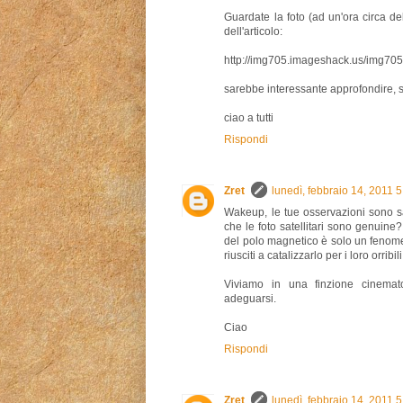
Guardate la foto (ad un'ora circa de
dell'articolo:
http://img705.imageshack.us/img70
sarebbe interessante approfondire, 
ciao a tutti
Rispondi
Zret
lunedì, febbraio 14, 2011 
Wakeup, le tue osservazioni sono sa
che le foto satellitari sono genuin
del polo magnetico è solo un fenome
riusciti a catalizzarlo per i loro orribi
Viviamo in una finzione cinemat
adeguarsi.
Ciao
Rispondi
Zret
lunedì, febbraio 14, 2011 