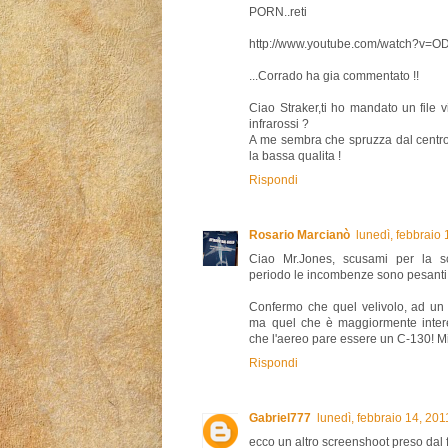
PORN..reti
http://www.youtube.com/watch?v=
...Corrado ha gia commentato !!
Ciao Straker,ti ho mandato un file v
infrarossi ?
A me sembra che spruzza dal centro 
la bassa qualita !
Rispondi
Rosario Marcianò
lunedì, febbraio
Ciao Mr.Jones, scusami per la s
periodo le incombenze sono pesanti
Confermo che quel velivolo, ad un c
ma quel che è maggiormente intere
che l'aereo pare essere un C-130! Mil
Rispondi
Gabriel777
lunedì, febbraio 14, 20
ecco un altro screenshoot preso dal f