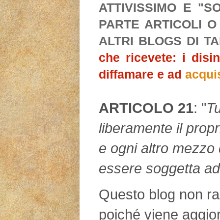
ATTIVISSIMO E "S
PARTE ARTICOLI O
ALTRI BLOGS DI T
che ricevete: i disi
diffamare e ad
acqui
ARTICOLO 21
: "
Tu
liberamente il propr
e ogni altro mezzo 
essere soggetta ad
Questo blog non rap
poiché viene aggio