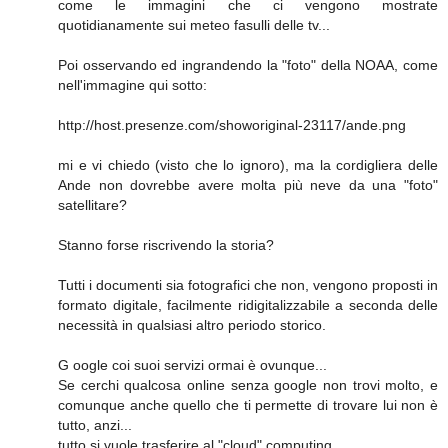
come le immagini che ci vengono mostrate
quotidianamente sui meteo fasulli delle tv...
Poi osservando ed ingrandendo la "foto" della NOAA, come
nell'immagine qui sotto:
http://host.presenze.com/showoriginal-23117/ande.png
mi e vi chiedo (visto che lo ignoro), ma la cordigliera delle
Ande non dovrebbe avere molta più neve da una "foto"
satellitare?
Stanno forse riscrivendo la storia?
Tutti i documenti sia fotografici che non, vengono proposti in
formato digitale, facilmente ridigitalizzabile a seconda delle
necessità in qualsiasi altro periodo storico.
G oogle coi suoi servizi ormai è ovunque...
Se cerchi qualcosa online senza google non trovi molto, e
comunque anche quello che ti permette di trovare lui non è
tutto, anzi...
tutto si vuole trasferire al "cloud" computing...