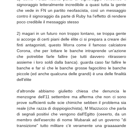
signoraggio letteralmente incredibile a quasi tutta la gente
che vede in FN un partito neofascista, così un messaggio
contro il signoraggio da parte di Ruby ha l'effetto di rendere
poco credibile il messaggio stesso
2) magari in un futuro non troppo lontano, se troppa gente
si accorge di certi piani delle élite ci si prepara a creare dei
finti antagonisti, questo Morra come il famoso calciatore
Corona, che per lottare le banche intraprende un'azione
che potrebbe farle fallire (se tutti davvero ritirassero
assieme i loro soldi dalla banca). guarda caso far fallire le
banche e far sì che le banche grosse fagocitino le banche
piccole (ed anche qualcuna delle grandi) è una delle finalità
dell'élite
d'altronde abbiamo giulietto chiesa che denuncia le
menzogne dell'11 settembre ma afferma che non ci sono
prove sufficienti sulle scie chimiche sebben il problema sia
reale (che razza di doppiogiochista), M Mazzucco che parla
di segnali positivi che vengono dall'Egitto (ceeerto, da un
membro dell'esercito di nome Mubarak ad un governo "di
transizione" tutto militare c'è veramente una graaaaande