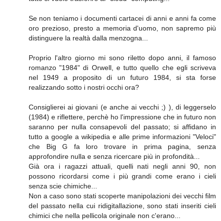
Se non teniamo i documenti cartacei di anni e anni fa come
oro prezioso, presto a memoria d'uomo, non sapremo più
distinguere la realtà dalla menzogna...
Proprio l'altro giorno mi sono riletto dopo anni, il famoso
romanzo "1984" di Orwell, e tutto quello che egli scriveva
nel 1949 a proposito di un futuro 1984, si sta forse
realizzando sotto i nostri occhi ora?
Consiglierei ai giovani (e anche ai vecchi ;) ), di leggerselo
(1984) e riflettere, perchè ho l'impressione che in futuro non
saranno per nulla consapevoli del passato; si affidano in
tutto a google a wikipedia e alle prime informazioni "Veloci"
che Big G fa loro trovare in prima pagina, senza
approfondire nulla e senza ricercare più in profondità...
Già ora i ragazzi attuali, quelli nati negli anni 90, non
possono ricordarsi come i più grandi come erano i cieli
senza scie chimiche...
Non a caso sono stati scoperte manipolazioni dei vecchi film
del passato nella cui ridigitallazione, sono stati inseriti cieli
chimici che nella pellicola originale non c'erano...