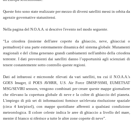
Queste foto sono state realizzate per mezzo di diversi satelliti messi in orbita da
agenzie governative statunitensi.
Nella pagina del N.O.A.A. si descrive l'evento nel modo seguente.
“La criosfera (insieme dell'aree coperte da ghiaccio, neve, ghiacciai o
permafrost) è una parte estremamente dinamica del sistema globale. Mutamenti
stagionali e del clima generano grandi cambiamenti nell'ambito della criosfera
terrestre. I dati provenienti dai satelliti danno l’opportunità agli scienziati di
tenere costantemente sotto controllo queste regioni.
Dati ad infrarossi e microonde rilevati da vari satelliti, tra cui il N.O.A.A.'s
GOES Imager, il POES AVHRR, U.S. Air Force DMSP/SSMI, EUMETSAT
MSG/SEVIRI sensors, vengono combinati per creare queste mappe giornaliere
che rilevano la copertura globale di neve e la coltre di ghiaccio del pianeta.
L'impiego di più set di informazioni fornisce un'elevata risoluzione spaziale
(circa 4 km/pixel), con mappe quotidiane afferenti a qualsiasi condizione
meteorologica. Il colore celeste indica le aree di ghiaccio a livello del mare,
mentre il bianco si riferisce a tutte le altre zone coperte di neve”.