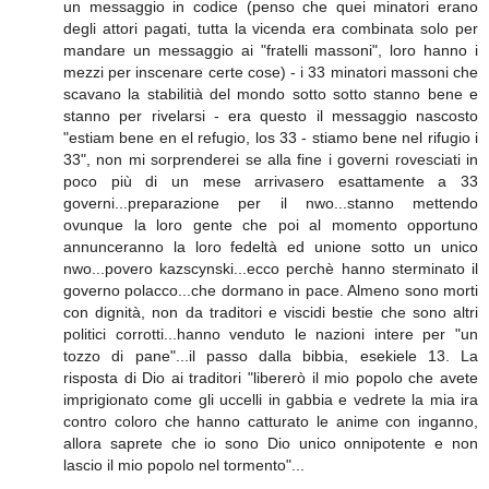
un messaggio in codice (penso che quei minatori erano
degli attori pagati, tutta la vicenda era combinata solo per
mandare un messaggio ai "fratelli massoni", loro hanno i
mezzi per inscenare certe cose) - i 33 minatori massoni che
scavano la stabilitià del mondo sotto sotto stanno bene e
stanno per rivelarsi - era questo il messaggio nascosto
"estiam bene en el refugio, los 33 - stiamo bene nel rifugio i
33", non mi sorprenderei se alla fine i governi rovesciati in
poco più di un mese arrivasero esattamente a 33
governi...preparazione per il nwo...stanno mettendo
ovunque la loro gente che poi al momento opportuno
annunceranno la loro fedeltà ed unione sotto un unico
nwo...povero kazscynski...ecco perchè hanno sterminato il
governo polacco...che dormano in pace. Almeno sono morti
con dignità, non da traditori e viscidi bestie che sono altri
politici corrotti...hanno venduto le nazioni intere per "un
tozzo di pane"...il passo dalla bibbia, esekiele 13. La
risposta di Dio ai traditori "libererò il mio popolo che avete
imprigionato come gli uccelli in gabbia e vedrete la mia ira
contro coloro che hanno catturato le anime con inganno,
allora saprete che io sono Dio unico onnipotente e non
lascio il mio popolo nel tormento"...