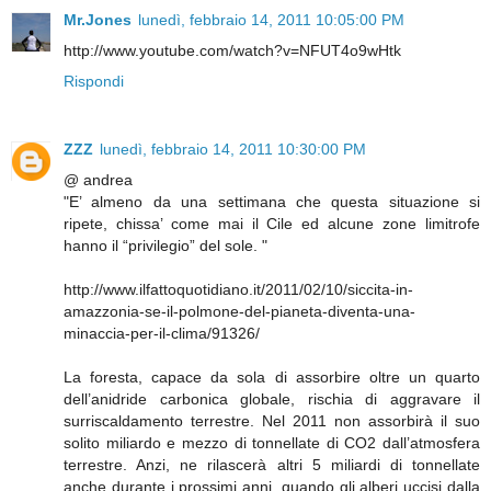
Mr.Jones
lunedì, febbraio 14, 2011 10:05:00 PM
http://www.youtube.com/watch?v=NFUT4o9wHtk
Rispondi
ZZZ
lunedì, febbraio 14, 2011 10:30:00 PM
@ andrea
"E’ almeno da una settimana che questa situazione si
ripete, chissa’ come mai il Cile ed alcune zone limitrofe
hanno il “privilegio” del sole. "
http://www.ilfattoquotidiano.it/2011/02/10/siccita-in-
amazzonia-se-il-polmone-del-pianeta-diventa-una-
minaccia-per-il-clima/91326/
La foresta, capace da sola di assorbire oltre un quarto
dell’anidride carbonica globale, rischia di aggravare il
surriscaldamento terrestre. Nel 2011 non assorbirà il suo
solito miliardo e mezzo di tonnellate di CO2 dall’atmosfera
terrestre. Anzi, ne rilascerà altri 5 miliardi di tonnellate
anche durante i prossimi anni, quando gli alberi uccisi dalla