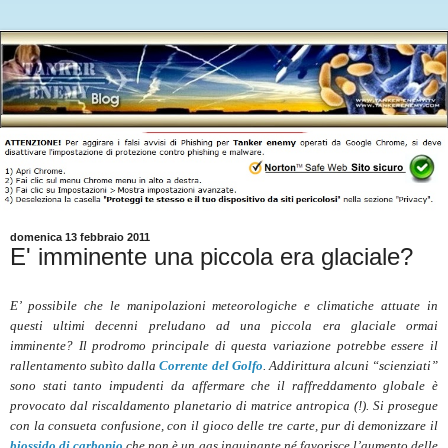
domenica 13 febbraio 2011
E' imminente una piccola era glaciale?
E’ possibile che le manipolazioni meteorologiche e climatiche attuate in
questi ultimi decenni preludano ad una piccola era glaciale ormai
imminente? Il prodromo principale di questa variazione potrebbe essere il
rallentamento subìto dalla
Corrente del Golfo
. Addirittura alcuni “scienziati”
sono stati tanto impudenti da affermare che il raffreddamento globale è
provocato dal riscaldamento planetario di matrice antropica (!). Si prosegue
con la consueta confusione, con il gioco delle tre carte, pur di demonizzare il
biossido di carbonio
che non è un gas inquinante né favorisce l’aumento delle