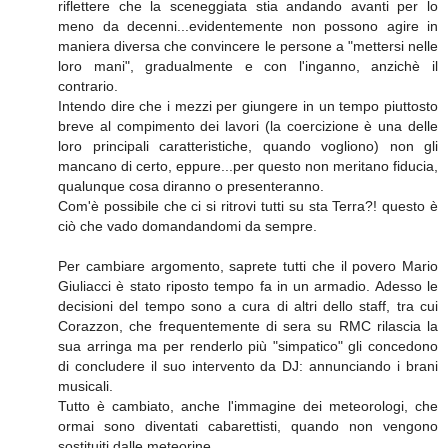
riflettere che la sceneggiata stia andando avanti per lo
meno da decenni...evidentemente non possono agire in
maniera diversa che convincere le persone a "mettersi nelle
loro mani", gradualmente e con l'inganno, anzichè il
contrario.
Intendo dire che i mezzi per giungere in un tempo piuttosto
breve al compimento dei lavori (la coercizione è una delle
loro principali caratteristiche, quando vogliono) non gli
mancano di certo, eppure...per questo non meritano fiducia,
qualunque cosa diranno o presenteranno.
Com'è possibile che ci si ritrovi tutti su sta Terra?! questo è
ciò che vado domandandomi da sempre.
Per cambiare argomento, saprete tutti che il povero Mario
Giuliacci è stato riposto tempo fa in un armadio. Adesso le
decisioni del tempo sono a cura di altri dello staff, tra cui
Corazzon, che frequentemente di sera su RMC rilascia la
sua arringa ma per renderlo più "simpatico" gli concedono
di concludere il suo intervento da DJ: annunciando i brani
musicali.
Tutto è cambiato, anche l'immagine dei meteorologi, che
ormai sono diventati cabarettisti, quando non vengono
sostituiti dalle meteorine.