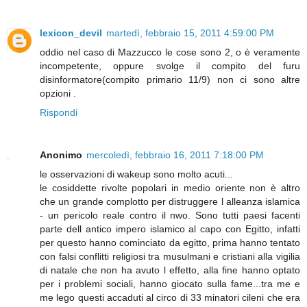
lexicon_devil
martedì, febbraio 15, 2011 4:59:00 PM
oddio nel caso di Mazzucco le cose sono 2, o è veramente
incompetente, oppure svolge il compito del furu
disinformatore(compito primario 11/9) non ci sono altre
opzioni .
Rispondi
Anonimo
mercoledì, febbraio 16, 2011 7:18:00 PM
le osservazioni di wakeup sono molto acuti...
le cosiddette rivolte popolari in medio oriente non è altro
che un grande complotto per distruggere l alleanza islamica
- un pericolo reale contro il nwo. Sono tutti paesi facenti
parte dell antico impero islamico al capo con Egitto, infatti
per questo hanno cominciato da egitto, prima hanno tentato
con falsi conflitti religiosi tra musulmani e cristiani alla vigilia
di natale che non ha avuto l effetto, alla fine hanno optato
per i problemi sociali, hanno giocato sulla fame...tra me e
me lego questi accaduti al circo di 33 minatori cileni che era