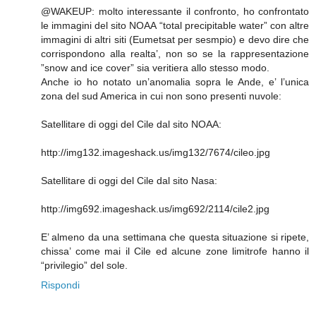
@WAKEUP: molto interessante il confronto, ho confrontato
le immagini del sito NOAA “total precipitable water” con altre
immagini di altri siti (Eumetsat per sesmpio) e devo dire che
corrispondono alla realta’, non so se la rappresentazione
”snow and ice cover” sia veritiera allo stesso modo.
Anche io ho notato un’anomalia sopra le Ande, e’ l’unica
zona del sud America in cui non sono presenti nuvole:
Satellitare di oggi del Cile dal sito NOAA:
http://img132.imageshack.us/img132/7674/cileo.jpg
Satellitare di oggi del Cile dal sito Nasa:
http://img692.imageshack.us/img692/2114/cile2.jpg
E’ almeno da una settimana che questa situazione si ripete,
chissa’ come mai il Cile ed alcune zone limitrofe hanno il
“privilegio” del sole.
Rispondi