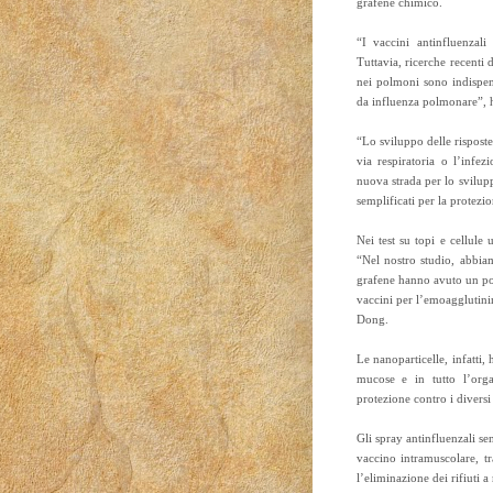
grafene chimico.
“I vaccini antinfluenzali
Tuttavia, ricerche recenti 
nei polmoni sono indispens
da influenza polmonare”, ha
“Lo sviluppo delle risposte
via respiratoria o l’infez
nuova strada per lo svilupp
semplificati per la protezi
Nei test su topi e cellule 
“Nel nostro studio, abbiam
grafene hanno avuto un pot
vaccini per l’emoagglutinin
Dong.
Le nanoparticelle, infatti,
mucose e in tutto l’orga
protezione contro i diversi 
Gli spray antinfluenzali se
vaccino intramuscolare, tr
l’eliminazione dei rifiuti a