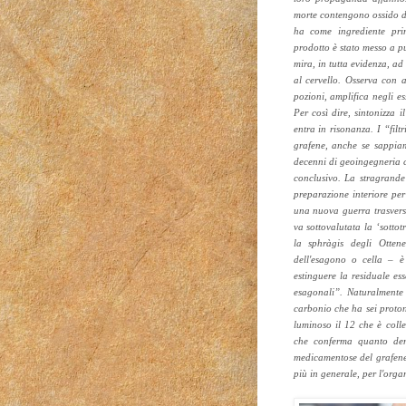
morte contengono ossido di
ha come ingrediente prin
prodotto è stato messo a pu
mira, in tutta evidenza, ad
al cervello. Osserva con 
pozioni, amplifica negli es
Per così dire, sintonizza
entra in risonanza. I “filt
grafene, anche se sappia
decenni di geoingegneria c
conclusivo. La stragrande
preparazione interiore per
una nuova guerra trasvers
va sottovalutata la ‘sottot
la
sphràgis
degli Ottene
dell'esagono o cella – è
estinguere la residuale es
esagonali”. Naturalmente
carbonio che ha sei protoni
luminoso il 12 che è colle
che conferma quanto den
medicamentose del grafene 
più in generale, per l'org