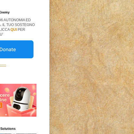
 Enemy
06 AUTONOMIA ED
. IL TUO SOSTEGNO
CLICCA
QUI
PER
U'
:::::
 Solutions