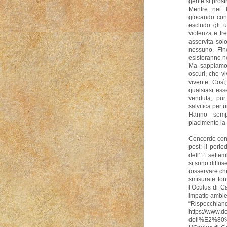
gente si prost
Mentre nei l
giocando con 
escludo gli u
violenza e fr
asservita sol
nessuno. Fin
esisteranno né
Ma sappiamo 
oscuri, che v
vivente. Così,
qualsiasi ess
venduta, pur
salvifica per 
Hanno sempr
piacimento la 
Concordo con 
post: il peri
dell’11 settem
si sono diffu
(osservare che
smisurate fon
l’Oculus di C
impatto ambie
“Rispecch
https://www.d
dell%E2%80%9