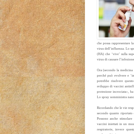
che possa rappresentare la
virus dell’influenza. Lo s
(HA) che ‘vive’ sulla supe
virus di causare l’infezione
Ora (secondo la medicina uf
perché può evolvere e ‘im
potrebbe risolvere quest
sviluppo di vaccini antinfl
protezione incrociata», ha
Lo spray somministra nanopa
Ricordando che le vie respir
secondo quanto riportato 
Possono anche stimolare l
vaccini iniettati in un m
respiratorie, invece que