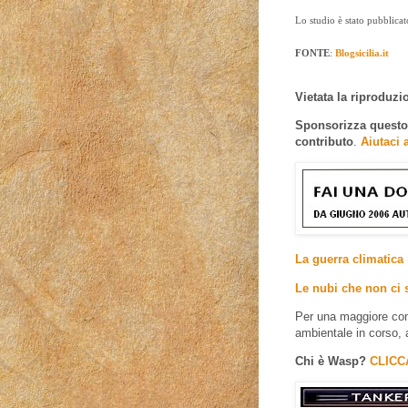
Lo studio è stato pubblica
FONTE
:
Blogsicilia.it
Vietata la riproduzion
Sponsorizza questo e
contributo
.
Aiutaci 
La guerra climatica 
Le nubi che non ci 
Per una maggiore com
ambientale in corso, 
Chi è Wasp?
CLICC