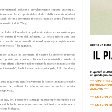
 convenzionali inducono prevalentemente risposte anticorpali.
dimostrano che le risposte delle cellule T della memoria residenti
abili per una protezione incrociata ottimale contro l’infezione
 asserito il dott. Wang.
 dei linfociti T residenti nei polmoni richiede la vaccinazione per
ione tramite il virus dell’influenza. La nostra ricerca apre una
o di vaccini antinfluenzali intranasali senza ago e logisticamente
Adotta un piano
one incrociata”, ha aggiunto.
umane coltivate in laboratorio, il vaccino ha prodotto anticorpi:
o riportato per la prima volta che i nanomateriali di ossido di
ente effetto adiuvante nel potenziare le risposte immunitarie dei
a intranasale”, ha dichiarato l’autore principale, il Dr Chunhong
In qualità di Aff
un guadagno dagl
:::: SOSTIENI 
 hanno migliorato significativamente le risposte immunitarie nelle
INFORMAZIONE
nismo dei roditori. La robusta reazione ha anche conferito
AMAZON ::::
ceppi virali.
:::: AMAZON VI
nza ago, poi, possiedono vantaggi logistici superiori rispetto a un
a cui la facile somministrazione con alti tassi di accettazione e
:::: AMAZON BO
 rischio biologico.