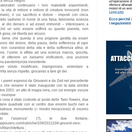
ra senza ritegno.
aboratori continuano i loro maledetti esperimenti,
la vita di milioni e milioni di creature innocenti (non
mani), il cui sacrificio e dolore - imposti con cieca
eddo sadismo in nome di una falsa, falsissima scienza
o al dio denaro e ad esseri immondi – interessano a
ché un solo essere soffrirà su questo pianeta, non
 gioia, né libertà per alcuno.
bene che questa è una prigione gestita da esseri
ivono del dolore, della paura, della sofferenza di ogni
 non curandosi della vita e della sofferenza altrui, di
ere, l’uomo si affida ad una scienza marcia, ipocrita,
 di ottenere un balsamo vivificatore, una pozione
una pandem(on)ia inesistente.
e voluto modificare, imprigionare, violentare a
Vita senza rispetto, giocando a fare gli dei.
i pareri espressi da Giovanni e da Zret nel precedente
odo che viviamo è stato inaugurato con la data sinistra
bre 2001: un atto di magia nera, con cui energie oscure
se ovunque
 cosa è stato costruito al posto delle Twin Towers, due
tane quadrate con al centro due enormi buchi neri e
alatrava, monumento (= mostro minaccioso) di osceno
ntale:
iando l’assenza” (?), le due fontane,
oppiozero.com/rubriche/109/201110/il-ground-zero-
9architettura ;