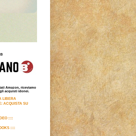
 B
iliati Amazon, riceviamo
i acquisti idonei.
LA LIBERA
: ACQUISTA SU
DEO ::::
OKS ::::