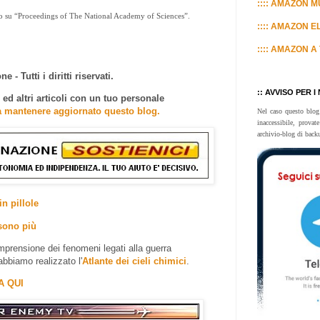
:::: AMAZON MU
to su “Proceedings of The National Academy of Sciences”.
:::: AMAZON E
:::: AMAZON A 
e - Tutti i diritti riservati.
:: AVVISO PER I
d altri articoli con un tuo personale
a mantenere aggiornato questo blog.
Nel caso questo blog
inaccessibile, prova
archivio-blog di back
in pillole
sono più
prensione dei fenomeni legati alla guerra
abbiamo realizzato l'
Atlante dei cieli chimici
.
A QUI