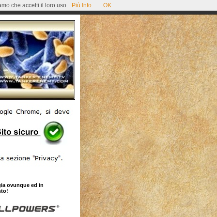
mo che accetti il loro uso.
Più Info
OK
gia ovunque ed in
to!