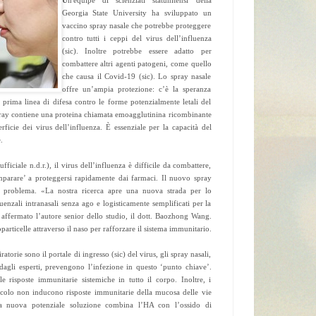
Georgia State University ha sviluppato un
vaccino spray nasale che potrebbe proteggere
contro tutti i ceppi del virus dell’influenza
(sic). Inoltre potrebbe essere adatto per
combattere altri agenti patogeni, come quello
che causa il Covid-19 (sic). Lo spray nasale
offre un’ampia protezione: c’è la speranza
 prima linea di difesa contro le forme potenzialmente letali del
pray contiene una proteina chiamata emoagglutinina ricombinante
rficie dei virus dell’influenza. È essenziale per la capacità del
.
ficiale n.d.r.), il virus dell’influenza è difficile da combattere,
parare’ a proteggersi rapidamente dai farmaci. Il nuovo spray
o problema. «La nostra ricerca apre una nuova strada per lo
uenzali intranasali senza ago e logisticamente semplificati per la
 affermato l’autore senior dello studio, il dott. Baozhong Wang.
rticelle attraverso il naso per rafforzare il sistema immunitario.
atorie sono il portale di ingresso (sic) del virus, gli spray nasali,
dagli esperti, prevengono l’infezione in questo ‘punto chiave’.
e risposte immunitarie sistemiche in tutto il corpo. Inoltre, i
uscolo non inducono risposte immunitarie della mucosa delle vie
sta nuova potenziale soluzione combina l’HA con l’ossido di