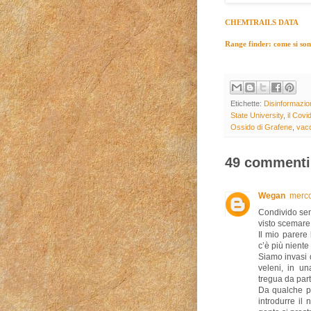
CHEMTRAILS DATA
Range finder: come si sono 
Etichette:
Disinformazio
State University
,
il Covi
Ossido di Grafene
,
vacc
49 commenti
Wegan
merco
Condivido sem
visto scemare 
Il mio parere
c’è più niente 
Siamo invasi d
veleni, in u
tregua da part
Da qualche pa
introdurre il