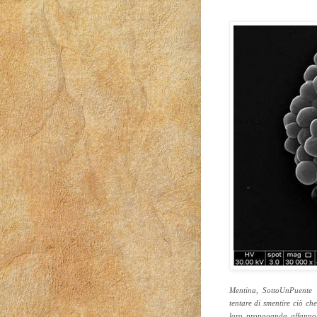
Mentina, SottoUnPuente 
tentare di smentire ciò ch
loro propaganda affannos