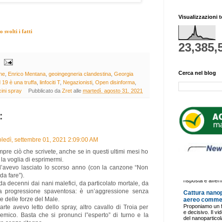
Visualizzazioni t
svolti i fatti
23,385,
Cerca nel blog
ne
,
Enrico Mentana
,
geoingegneria clandestina
,
Georgia
d 19 è una truffa
,
linfociti T
,
Negazionisti
,
Open disinforma
,
ini spray
Pubblicato da
Zret
alle
martedì, agosto 31, 2021
:
ledì, settembre 01, 2021 2:09:00 AM
pre ciò che scrivete, anche se in questi ultimi mesi ho
la voglia di esprimermi.
 l’avevo lasciato lo scorso anno (con la canzone “Non
da fare”).
a decenni dai nani malefici, da particolato mortale, da
na progressione spaventosa: è un’aggressione senza
e delle forze del Male.
rte avevo letto dello spray, altro cavallo di Troia per
 nemico. Basta che si pronunci l”esperto” di turno e la