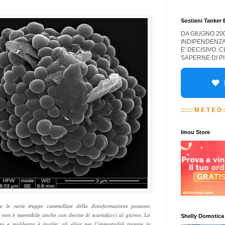
Sostieni Tanker
DA GIUGNO 20
INDIPENDENZA
E' DECISIVO. 
SAPERNE DI PI
:::::: M E T E O :
Imou Store
e le varie truppe cammellate della disinformazione possono
e non è smentibile anche con decine di scartafacci al giorno. La
Shelly Domotica
a e maldestra è inutile: gli
elisir
per l’immortalità tramite la