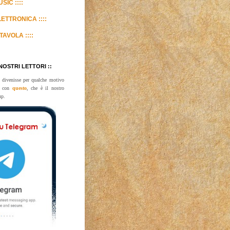
SIC ::::
LETTRONICA ::::
TAVOLA ::::
 NOSTRI LETTORI ::
 divenisse per qualche motivo
te con
questo
, che è il nostro
up.