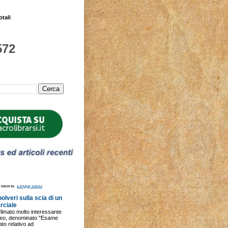
otali
572