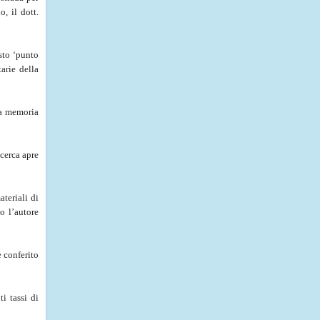
, il dott.
esto ‘punto
arie della
la memoria
icerca apre
teriali di
o l’autore
e conferito
i tassi di