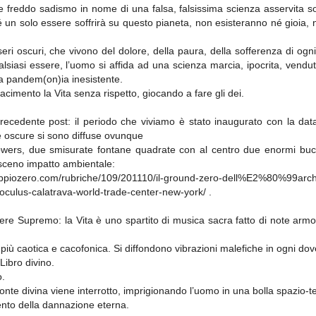
a e freddo sadismo in nome di una falsa, falsissima scienza asservita so
n solo essere soffrirà su questo pianeta, non esisteranno né gioia, n
 oscuri, che vivono del dolore, della paura, della sofferenza di ogni
ualsiasi essere, l’uomo si affida ad una scienza marcia, ipocrita, vendut
na pandem(on)ia inesistente.
cimento la Vita senza rispetto, giocando a fare gli dei.
ecedente post: il periodo che viviamo è stato inaugurato con la data
e oscure si sono diffuse ovunque
Towers, due smisurate fontane quadrate con al centro due enormi buc
sceno impatto ambientale:
doppiozero.com/rubriche/109/201110/il-ground-zero-dell%E2%80%99archi
o/oculus-calatrava-world-trade-center-new-york/ .
ere Supremo: la Vita è uno spartito di musica sacra fatto di note armo
ù caotica e cacofonica. Si diffondono vibrazioni malefiche in ogni dov
Libro divino.
o.
 Fonte divina viene interrotto, imprigionando l’uomo in una bolla spazio-
ento della dannazione eterna.