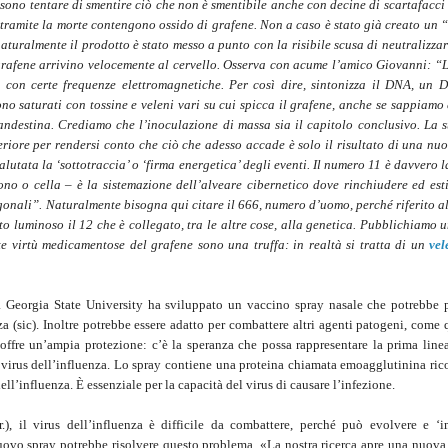
ono tentare di smentire ciò che non è smentibile anche con decine di scartafacci 
 tramite la morte contengono ossido di grafene. Non a caso è stato già creato un 
turalmente il prodotto è stato messo a punto con la risibile scusa di neutralizzar
i grafene arrivino velocemente al cervello. Osserva con acume l’amico Giovanni: “L
tà con certe frequenze elettromagnetiche. Per così dire, sintonizza il DNA, un
ono saturati con tossine e veleni vari su cui spicca il grafene, anche se sappiamo 
ndestina. Crediamo che l’inoculazione di massa sia il capitolo conclusivo. La 
eriore per rendersi conto che ciò che adesso accade è solo il risultato di una nu
lutata la ‘sottotraccia’ o ‘firma energetica’ degli eventi. Il numero 11 è davvero 
ono o cella – è la sistemazione dell’alveare cibernetico dove rinchiudere ed est
agonali”. Naturalmente bisogna qui citare il 666, numero d’uomo, perché riferito a
ato luminoso il 12 che è collegato, tra le altre cose, alla genetica. Pubblichiamo 
virtù medicamentose del grafene sono una truffa: in realtà si tratta di un
vel
lla Georgia State University ha sviluppato un vaccino spray nasale che potrebbe 
nza (sic). Inoltre potrebbe essere adatto per combattere altri agenti patogeni, come
 offre un’ampia protezione: c’è la speranza che possa rappresentare la prima linea
l virus dell’influenza. Lo spray contiene una proteina chiamata emoagglutinina ri
ell’influenza. È essenziale per la capacità del virus di causare l’infezione.
.), il virus dell’influenza è difficile da combattere, perché può evolvere e ‘i
nuovo spray potrebbe risolvere questo problema. «La nostra ricerca apre una nuova 