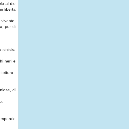
lo al dio
é libertà
 vivente.
a, pur di
 sinistra
hi neri e
tettura ;
niose, di
e.
temporale