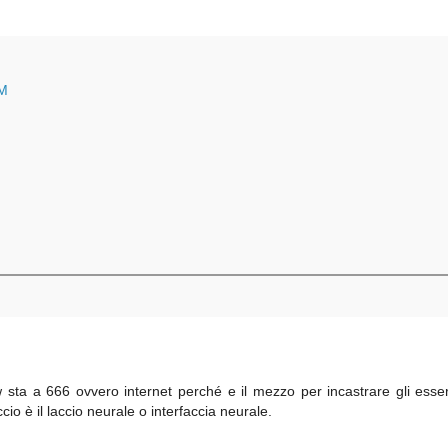
AM
w sta a 666 ovvero internet perché e il mezzo per incastrare gli esse
accio è il laccio neurale o interfaccia neurale.