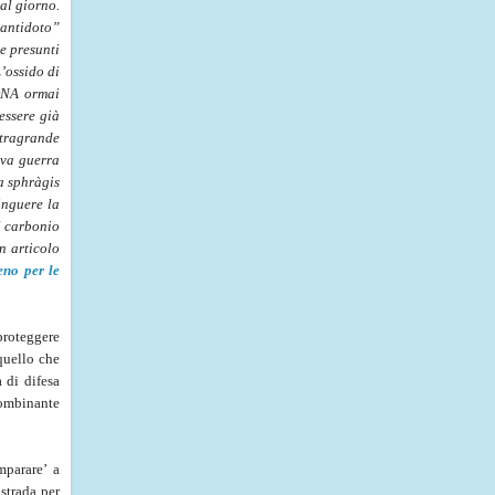
al giorno.
“antidoto”
e presunti
’ossido di
 DNA ormai
essere già
stragrande
ova guerra
la
sphràgis
inguere la
l carbonio
un articolo
eno per le
proteggere
 quello che
 di difesa
combinante
mparare’ a
strada per