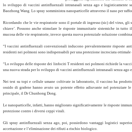
lo sviluppo di vaccini antinfluenzali intranasali senza ago e logisticamente sem
Baozhong Wang. Lo spray somministra nanoparticelle attraverso il naso per raffor
Ricordando che le vie respiratorie sono il portale di ingresso (sic) del virus, gl
chiave’. Possono anche stimolare le risposte immunitarie sistemiche in tutto i
mucosa delle vie respiratorie, invece questa nuova potenziale soluzione combina
“I vaccini antinfluenzali convenzionali inducono prevalentemente risposte antic
residenti nei polmoni sono indispensabili per una protezione incrociata ottimale 
“Lo sviluppo delle risposte dei linfociti T residenti nei polmoni richiede la vaccin
una nuova strada per lo sviluppo di vaccini antinfluenzali intranasali senza ago e
Nei test su topi e cellule umane coltivate in laboratorio, il vaccino ha prodott
ossido di grafene hanno avuto un potente effetto adiuvante nel potenziare le 
principale, il Dr Chunhong Dong.
Le nanoparticelle, infatti, hanno migliorato significativamente le risposte immuni
protezione contro i diversi ceppi virali.
Gli spray antinfluenzali senza ago, poi, possiedono vantaggi logistici superior
accettazione e l’eliminazione dei rifiuti a rischio biologico.