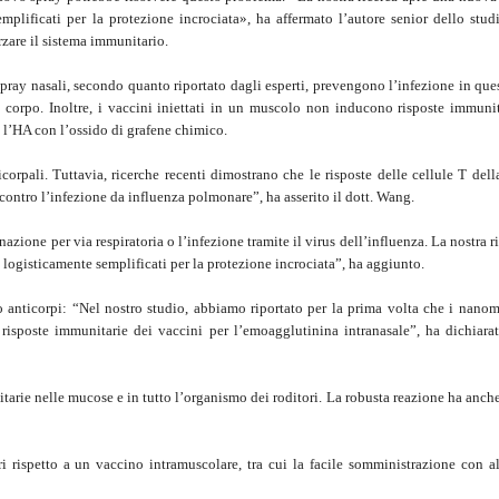
plificati per la protezione incrociata», ha affermato l’autore senior dello studio
zare il sistema immunitario.
i spray nasali, secondo quanto riportato dagli esperti, prevengono l’infezione in qu
l corpo. Inoltre, i vaccini iniettati in un muscolo non inducono risposte immunit
 l’HA con l’ossido di grafene chimico.
orpali. Tuttavia, ricerche recenti dimostrano che le risposte delle cellule T del
contro l’infezione da influenza polmonare”, ha asserito il dott. Wang.
azione per via respiratoria o l’infezione tramite il virus dell’influenza. La nostra r
 logisticamente semplificati per la protezione incrociata”, ha aggiunto.
o anticorpi: “Nel nostro studio, abbiamo riportato per la prima volta che i nanoma
risposte immunitarie dei vaccini per l’emoagglutinina intranasale”, ha dichiarat
tarie nelle mucose e in tutto l’organismo dei roditori. La robusta reazione ha anch
i rispetto a un vaccino intramuscolare, tra cui la facile somministrazione con alt