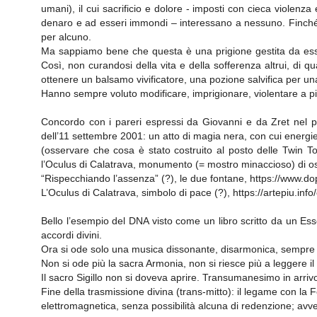
umani), il cui sacrificio e dolore - imposti con cieca violenz
denaro e ad esseri immondi – interessano a nessuno. Finché u
per alcuno.
Ma sappiamo bene che questa è una prigione gestita da esseri
Così, non curandosi della vita e della sofferenza altrui, di q
ottenere un balsamo vivificatore, una pozione salvifica per u
Hanno sempre voluto modificare, imprigionare, violentare a pia
Concordo con i pareri espressi da Giovanni e da Zret nel pr
dell’11 settembre 2001: un atto di magia nera, con cui energi
(osservare che cosa è stato costruito al posto delle Twin 
l’Oculus di Calatrava, monumento (= mostro minaccioso) di o
“Rispecchiando l’assenza” (?), le due fontane, https://www.
L’Oculus di Calatrava, simbolo di pace (?), https://artepiu.inf
Bello l’esempio del DNA visto come un libro scritto da un Ess
accordi divini.
Ora si ode solo una musica dissonante, disarmonica, sempre pi
Non si ode più la sacra Armonia, non si riesce più a leggere il 
Il sacro Sigillo non si doveva aprire. Transumanesimo in arriv
Fine della trasmissione divina (trans-mitto): il legame con la
elettromagnetica, senza possibilità alcuna di redenzione; avv