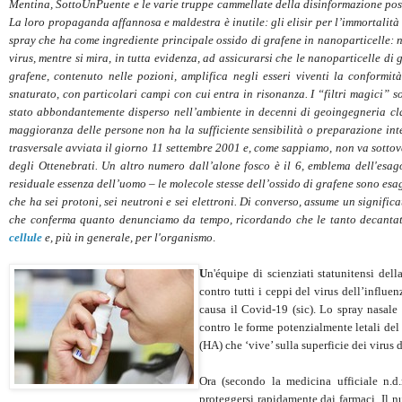
Mentina, SottoUnPuente e le varie truppe cammellate della disinformazione poss
La loro propaganda affannosa e maldestra è inutile: gli
elisir
per l’immortalità
spray che ha come ingrediente principale ossido di grafene in nanoparticelle: na
virus, mentre si mira, in tutta evidenza, ad assicurarsi che le nanoparticelle d
grafene, contenuto nelle pozioni, amplifica negli esseri viventi la conformi
snaturato, con particolari campi con cui entra in risonanza. I “filtri magici” s
stato abbondantemente disperso nell’ambiente in decenni di geoingegneria cla
maggioranza delle persone non ha la sufficiente sensibilità o preparazione int
trasversale avviata il giorno 11 settembre 2001 e, come sappiamo, non va sottova
degli Ottenebrati. Un altro numero dall’alone fosco è il 6, emblema dell'esag
residuale essenza dell’uomo – le molecole stesse dell’ossido di grafene sono es
che ha sei protoni, sei neutroni e sei elettroni. Di converso, assume un signific
che conferma quanto denunciamo da tempo, ricordando che le tanto decantate 
cellule
e, più in generale, per l'organismo
.
U
n'équipe di scienziati statunitensi de
contro tutti i ceppi del virus dell’influe
causa il Covid-19 (sic). Lo spray nasale
contro le forme potenzialmente letali de
(HA) che ‘vive’ sulla superficie dei virus d
Ora (secondo la medicina ufficiale n.d.r
proteggersi rapidamente dai farmaci. Il 