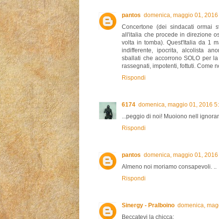
pantos
domenica, maggio 01, 2016
Concertone (dei sindacati ormai sv
all'italia che procede in direzione o
volta in tomba). Quest'Italia da 1 ma
indifferente, ipocrita, alcolista 
sballati che accorrono SOLO per la 
rassegnati, impotenti, fottuti. Come n
Rispondi
6174
domenica, maggio 01, 2016 5
...peggio di noi! Muoiono nell ignora
Rispondi
pantos
domenica, maggio 01, 2016
Almeno noi moriamo consapevoli. ..
Rispondi
Sinergy - Pralboino
domenica, magg
Beccatevi la chicca: