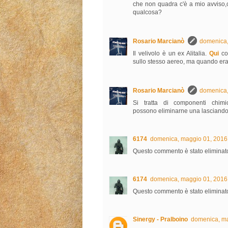
che non quadra c'è a mio avviso,
qualcosa?
Rosario Marcianò
domenica,
Il velivolo è un ex Alitalia.
Qui
com
sullo stesso aereo, ma quando era 
Rosario Marcianò
domenica,
Si tratta di componenti chimic
possono eliminarne una lasciando l
6174
domenica, maggio 01, 2016
Questo commento è stato eliminato
6174
domenica, maggio 01, 2016
Questo commento è stato eliminato
Sinergy - Pralboino
domenica, ma