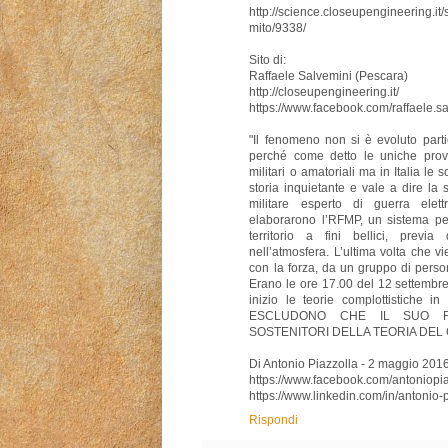
http://science.closeupengineering.it/
mito/9338/
Sito di:
Raffaele Salvemini (Pescara)
http://closeupengineering.it/
https://www.facebook.com/raffaele.s
"Il fenomeno non si è evoluto part
perché come detto le uniche prov
militari o amatoriali ma in Italia l
storia inquietante e vale a dire l
militare esperto di guerra elet
elaborarono l’RFMP, un sistema per
territorio a fini bellici, previ
nell’atmosfera. L’ultima volta che v
con la forza, da un gruppo di perso
Erano le ore 17.00 del 12 settemb
inizio le teorie complottistiche 
ESCLUDONO CHE IL SUO R
SOSTENITORI DELLA TEORIA DEL
Di Antonio Piazzolla - 2 maggio 201
https://www.facebook.com/antoniopiaz
https://www.linkedin.com/in/antonio
Rispondi