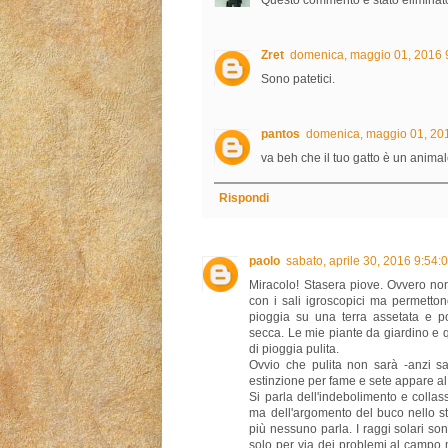
Questo commento è stato eliminato
Zret
domenica, maggio 01, 2016 
Sono patetici.
pantos
domenica, maggio 01, 20
va beh che il tuo gatto è un animal
Rispondi
paolo
sabato, aprile 30, 2016 9:54
Miracolo! Stasera piove. Ovvero non
con i sali igroscopici ma permetto
pioggia su una terra assetata e po
secca. Le mie piante da giardino e q
di pioggia pulita.
Ovvio che pulita non sarà -anzi s
estinzione per fame e sete appare al
Si parla dell'indebolimento e collas
ma dell'argomento del buco nello st
più nessuno parla. I raggi solari 
solo per via dei problemi al camp