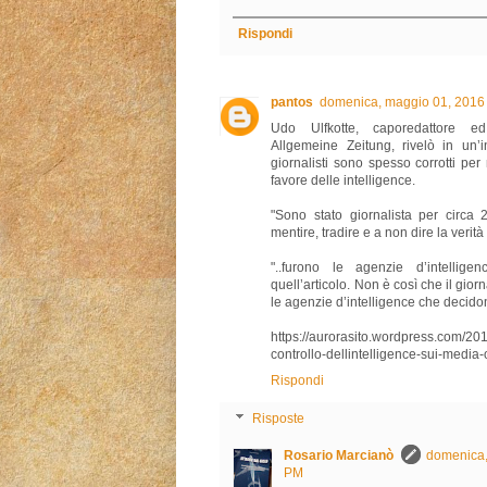
Rispondi
pantos
domenica, maggio 01, 2016
Udo Ulfkotte, caporedattore ed 
Allgemeine Zeitung, rivelò in un’
giornalisti sono spesso corrotti per
favore delle intelligence.
"Sono stato giornalista per circa 
mentire, tradire e a non dire la verità
"..furono le agenzie d’intellige
quell’articolo. Non è così che il gi
le agenzie d’intelligence che decido
https://aurorasito.wordpress.com/201
controllo-dellintelligence-sui-media-
Rispondi
Risposte
Rosario Marcianò
domenica,
PM