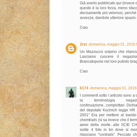
Già averlo pubblicato qui (invece d
questo è la loro forza, meno sfacc
decisamente più velenosi, perché
avvezze, dandole ulteriore spazio 
Ciao.
Zret
domenica, maggio 01, 2016 
Un Mazzucco volpino che rilancia
Lasciamo cuocere il negazio
Brancatopone nel loro putrido bra
Ciao
6174
domenica, maggio 01, 2016
I commenti sotto l articolo sono a
la terminologia negaz
continuazione...complottari. Dich
del deputato Kucinich legge HR 
2001" Era per mettere al bando
chemtrails (si sa invece che il term
aerei della morte...alle SCIE CH
solite 4 foto in bn dove si mo
rilasciano "contrails". Peccato 