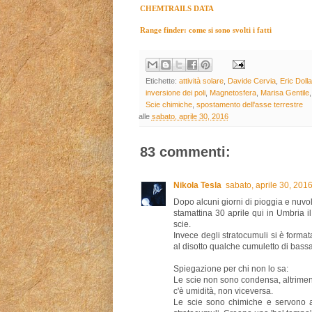
CHEMTRAILS DATA
Range finder: come si sono svolti i fatti
Etichette:
attività solare
,
Davide Cervia
,
Eric Dolla
inversione dei poli
,
Magnetosfera
,
Marisa Gentile
Scie chimiche
,
spostamento dell'asse terrestre
alle
sabato, aprile 30, 2016
83 commenti:
Nikola Tesla
sabato, aprile 30, 20
Dopo alcuni giorni di pioggia e nuv
stamattina 30 aprile qui in Umbria il
scie.
Invece degli stratocumuli si è forma
al disotto qualche cumuletto di bassa
Spiegazione per chi non lo sa:
Le scie non sono condensa, altrime
c'è umidità, non viceversa.
Le scie sono chimiche e servono a