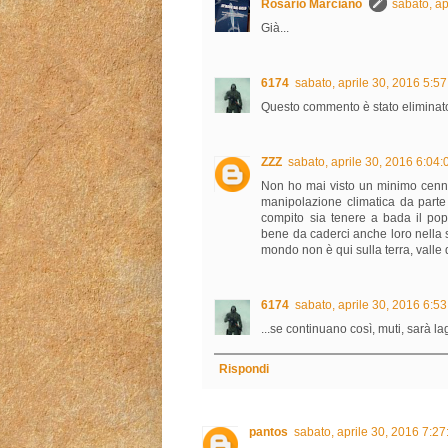
Rosario Marcianò
sabato, a
Già...
6174
sabato, aprile 30, 2016 5:5
Questo commento è stato eliminato
ZZZ
sabato, aprile 30, 2016 6:04
Non ho mai visto un minimo cenno
manipolazione climatica da parte 
compito sia tenere a bada il pop
bene da caderci anche loro nella 
mondo non è qui sulla terra, valle d
6174
sabato, aprile 30, 2016 6:5
...se continuano così, muti, sarà l
Rispondi
pantos
sabato, aprile 30, 2016 7:2