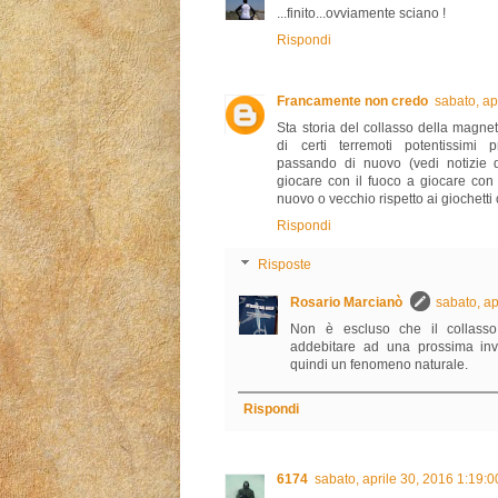
...finito...ovviamente sciano !
Rispondi
Francamente non credo
sabato, ap
Sta storia del collasso della magne
di certi terremoti potentissimi pr
passando di nuovo (vedi notizie d
giocare con il fuoco a giocare con 
nuovo o vecchio rispetto ai giochetti 
Rispondi
Risposte
Rosario Marcianò
sabato, a
Non è escluso che il collasso
addebitare ad una prossima inv
quindi un fenomeno naturale.
Rispondi
6174
sabato, aprile 30, 2016 1:19: