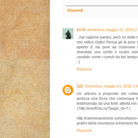
Rispondi
6174
domenica, maggio 01, 2016 2
...hai ragione pantos, però ho detto mil
mio mitico Gatto! Pensa gli fa pure sch
aperto! E sta pure ad osservare i
diventato uno schifo il nostro cie
candido come i cumuli da bel tempo;
;-)
Rispondi
ZZZ
domenica, maggio 01, 2016 2:
Un articolo a proposito del colla
ipotizza una forza che comunque ha 
testimoniata da una forte attività ne
( http://sosrff.tsu.ru/?page_id=7 )
http://camminanelsole.com/collasso-
grafici-della-risonanza-schumann-fu
Rispondi