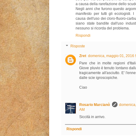
a causa della rarefazione dello scud
Negli anni che furono questo argom
manifesto per tutti gli ecologisti. 
causa dell'uso dei cloro-fluoro-carb
siano state bandite dall'uso indus
nessuno si ricorda del problema.
Rispondi
Risposte
Zret
domenica, maggio 01, 2016 
Pare che in molte regioni d'Ital
Giove pluvio è tenuto lontano dall
tragicamente all'asciutto. E' l'en
dalle scie igroscopiche.
Ciao
Rosario Marcianò
domenica,
AM
Siccità in arrivo.
Rispondi