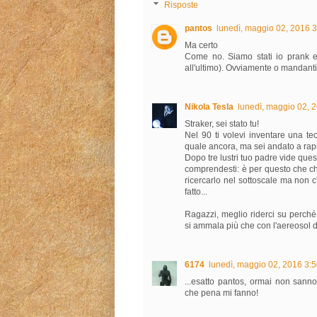
Risposte
pantos
lunedì, maggio 02, 2016 
Ma certo
Come no. Siamo stati io prank e
all'ultimo). Ovviamente o mandanti 
Nikola Tesla
lunedì, maggio 02, 
Straker, sei stato tu!
Nel 90 ti volevi inventare una te
quale ancora, ma sei andato a rap
Dopo tre lustri tuo padre vide quest
comprendesti: è per questo che ch
ricercarlo nel sottoscale ma non c
fatto...
Ragazzi, meglio riderci su perché
si ammala più che con l'aereosol d
6174
lunedì, maggio 02, 2016 3:
...esatto pantos, ormai non sanno
che pena mi fanno!