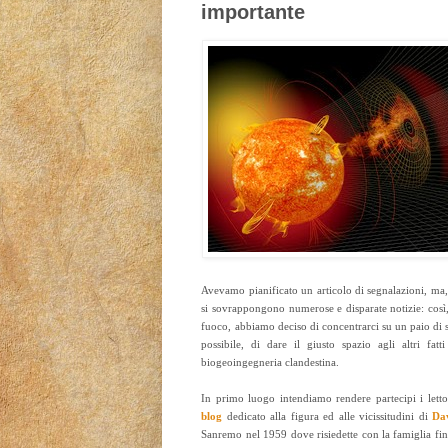
importante
Avevamo pianificato un articolo di segnalazioni, ma, 
si sovrappongono numerose e disparate notizie: così,
fuoco, abbiamo deciso di concentrarci su un paio di 
possibile, di dare il giusto spazio agli altri fatti
biogeoingegneria clandestina.
In primo luogo intendiamo rendere partecipi i letto
blog
dedicato alla figura ed alle vicissitudini di
Da
Sanremo nel 1959 dove risiedette con la famiglia fin