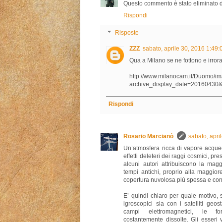
Questo commento è stato eliminato d
Rispondi
Risposte
ZZZ
sabato, aprile 30, 2016 1:49
Qua a Milano se ne fottono e irror
http://www.milanocam.it/Duomo/i
archive_display_date=20160430&
Rispondi
Rosario Marcianò
sabato, apri
Un’atmosfera ricca di vapore acqueo
effetti deleteri dei raggi cosmici, pr
alcuni autori attribuiscono la mag
tempi antichi, proprio alla maggior
copertura nuvolosa più spessa e con
E’ quindi chiaro per quale motivo, 
igroscopici sia con i satelliti geo
campi elettromagnetici, le f
costantemente dissolte. Gli esseri