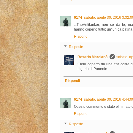
6174
sabato, aprile 30, 2016 3:32:
...TheAntitanker, non so da te, m
hanno coperto tutto: un' unica patina
Rispondi
Risposte
Rosario Marcianò
sabato, a
Cielo coperto da una fitta coltre 
Liguria di Ponente.
Rispondi
6174
sabato, aprile 30, 2016 4:44:
Questo commento è stato eliminato d
Rispondi
Risposte