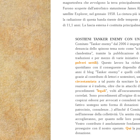
magnetosfera che avvolgono la terra principalmente 
Furono scoperte dall'astrofisico statunitense James
satellite Explorer, nel gennaio 1958. La cintura più i
la radiazione di questa banda risente delle tempeste
di 11,1 anni. La fascia esterna è costituita principalme
SOSTIENI TANKER ENEMY CON U
Comitato "Tanker enemy" dal 2006 è impegna
denuncia dello spinoso tema noto come "sci
clandestina", tramite la pubblicazione di
traduzioni e per mezzo di varie iniziative 
polveri sottili
). Questo lavoro ha richi
quotidiano con il conseguente dispendio di
anni il blog "Tanker enemy" e quelli coll
grazie al contributo di lettori e sostenitori,
circostanziata
a tal punto da suscitare la
reazione si è tradotta, oltre che in attacchi 
procedimenti "
legali
", volti all'oscurament
correlati. Sono procedimenti all'origine di no
cospicui esborsi per avvocati e consulenti 
fattivo sostegno sotto forma di donazioni e
patrocinio, consulenze...) affinché il Comi
nell'interesse della collettività. Un sentito r
accoglieranno, per quanto nelle loro possib
Vostro contributo è assolutamente fondament
proseguire con il nostro operato.
Qui
la pa
donazione.