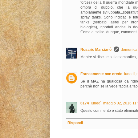
forces) della II guerra mondiale
ombra di dubbio, che la gue
ampiamente sviluppata...soprattutt
spray tanks. Sono indicati e fot
tanks (serbatoi aerei per irro
biologica), riportati anche in d
Come al solito, dunque, commenti 
Rosario Marcianò
domenica,
Mentre si discute sulla semantica
Francamente non credo
lunedì,
Se il MAZ ha qualcosa da ridire
perchè non se la vede faccia a fac
6174
lunedì, maggio 02, 2016 11
Questo commento è stato eliminato
Rispondi