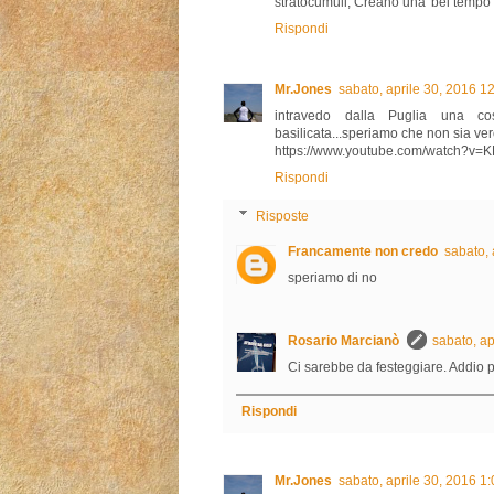
stratocumuli, Creano una 'bel tempo' ar
Rispondi
Mr.Jones
sabato, aprile 30, 2016 
intravedo dalla Puglia una co
basilicata...speriamo che non sia ver
https://www.youtube.com/watch?v
Rispondi
Risposte
Francamente non credo
sabato, 
speriamo di no
Rosario Marcianò
sabato, a
Ci sarebbe da festeggiare. Addio p
Rispondi
Mr.Jones
sabato, aprile 30, 2016 1