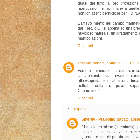
quasi del tutto la loro protezione
ripercussioni si sommano a quelle 
non ionizzanti perniciose per il D.N.
L’affievolimento del campo magneti
dal I sec. d.C.) si abbina ad una p
nuvoloso naturale, un diradamento d
manipolazioni.
Rispondi
Errante
sabato, aprile 30, 2016 3:
Forse è il momento di prendere in c
ciò che sembra stia arrivando in pros
http://segnidalcielo.it/il-sistema-bina
nellorbita-della-terra-i-governi-sopp
Che ne dite ?
Rispondi
Risposte
Sinergy - Pralboino
sabato, apri
" Le scie chimiche (chemtrails) s
militari, le cui sostanze chimic
giorno, è un disperato tentativ