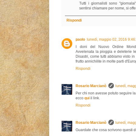
Tutti i giornalisti sono "giornala
sentirsi chiamare per nome, si offe
Rispondi
paolo
lunedì, maggio 02, 2016 9:46
I doni del Nuovo Ordine Mondi
Avvelenata la pioggia e deleterie l
Disastri, come tutti abbiamo visto in 
frutto annichilite in molte parti d'Eur
Rispondi
Rosario Marcianò
lunedì, mag
Per chi non avesse potuto seguire l
ecco
qui
il link.
Rispondi
Rosario Marcianò
lunedì, mag
Guardate che cosa scrivono questi d