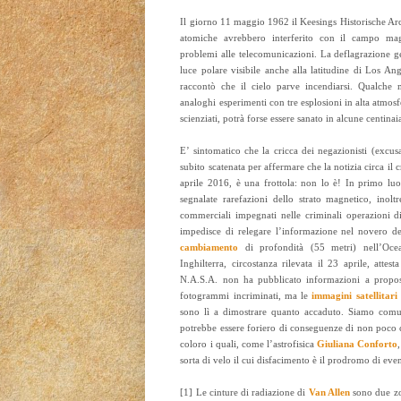
Il giorno 11 maggio 1962 il Keesings Historische Arc
atomiche avrebbero interferito con il campo magn
problemi alle telecomunicazioni. La deflagrazione ge
luce polare visibile anche alla latitudine di Los An
raccontò che il cielo parve incendiarsi. Qualche
analoghi esperimenti con tre esplosioni in alta atmos
scienziati, potrà forse essere sanato in alcune centinai
E’ sintomatico che la cricca dei negazionisti (excusa
subito scatenata per affermare che la notizia circa il 
aprile 2016, è una frottola: non lo è! In primo lu
segnalate rarefazioni dello strato magnetico, inolt
commerciali impegnati nelle criminali operazioni di
impedisce di relegare l’informazione nel novero d
cambiamento
di profondità (55 metri) nell’Oce
Inghilterra, circostanza rilevata il 23 aprile, atte
N.A.S.A. non ha pubblicato informazioni a propos
fotogrammi incriminati, ma le
immagini satellitari
sono lì a dimostrare quanto accaduto. Siamo com
potrebbe essere foriero di conseguenze di non poco 
coloro i quali, come l’astrofisica
Giuliana Conforto
sorta di velo il cui disfacimento è il prodromo di even
[1] Le cinture di radiazione di
Van Allen
sono due zon