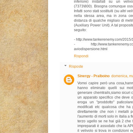
inferiore) installati su un veli
(7373\800). Bisogna comunque osse
Infatti sono stati sostituiti (su altri 
nella stessa area, ma in zona cen
distanza di qualche migliaio di metr
(Auxiliary Power Unit). A tal proposito
seguito:
- http://www.tankerenemy.com/2015/
- http://www.tankerenemy.com/20
aviodispersione.html
Rispondi
Risposte
Sinergy - Pralboino
domenica, m
Vorrei capire però una cosa,han
hanno eliminato quelli sui mot
generare chemtrails,siamo sicuri c
un apparato specifico che deve 
eroga un "proddotto" paticolar
modificati etc qualcosa che ha 
direttamente che non i metalli 
l'aumento di morti solo in italia a
terzo ugello se ne hai già 2 che 
impreparati è assodato che la A
il velivolo si trova in condizioni