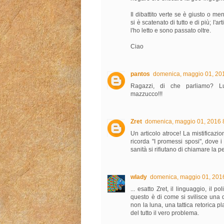
Il dibattito verte se è giusto o m
si è scatenato di tutto e di più; l'a
l'ho letto e sono passato oltre.
Ciao
pantos
domenica, maggio 01, 20
Ragazzi, di che parliamo? 
mazzucco!!!
Zret
domenica, maggio 01, 2016 
Un articolo atroce! La mistificazi
ricorda "I promessi sposi", dove i
sanità si rifiutano di chiamare la 
wlady
domenica, maggio 01, 201
... esatto Zret, il linguaggio, il po
questo è di come si svilisce una d
non la luna, una tattica retorica p
del tutto il vero problema.