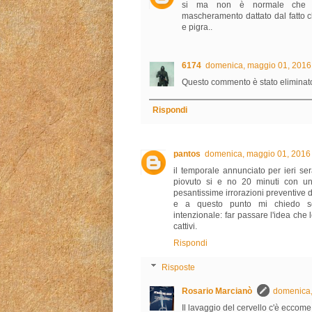
si ma non è normale che l
mascheramento dattato dal fatto 
e pigra..
6174
domenica, maggio 01, 2016
Questo commento è stato eliminato
Rispondi
pantos
domenica, maggio 01, 2016
il temporale annunciato per ieri ser
piovuto si e no 20 minuti con una
pesantissime irrorazioni preventive d
e a questo punto mi chiedo se
intenzionale: far passare l'idea che l
cattivi.
Rispondi
Risposte
Rosario Marcianò
domenica,
Il lavaggio del cervello c'è eccome