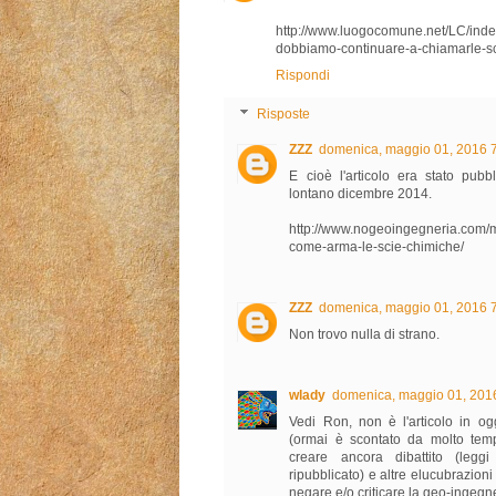
http://www.luogocomune.net/LC/inde
dobbiamo-continuare-a-chiamarle-s
Rispondi
Risposte
ZZZ
domenica, maggio 01, 2016 
E cioè l'articolo era stato pubbl
lontano dicembre 2014.
http://www.nogeoingegneria.com/mo
come-arma-le-scie-chimiche/
ZZZ
domenica, maggio 01, 2016 
Non trovo nulla di strano.
wlady
domenica, maggio 01, 201
Vedi Ron, non è l'articolo in o
(ormai è scontato da molto temp
creare ancora dibattito (leg
ripubblicato) e altre elucubrazio
negare e/o criticare la geo-ingegn