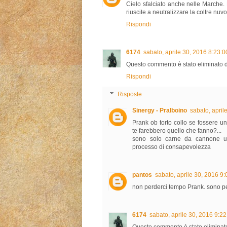
Cielo sfalciato anche nelle Marche.
riuscite a neutralizzare la coltre nuvo
Rispondi
6174
sabato, aprile 30, 2016 8:23:
Questo commento è stato eliminato d
Rispondi
Risposte
Sinergy - Pralboino
sabato, apri
Prank ob torto collo se fossere 
te farebbero quello che fanno?...
sono solo carne da cannone util
processo di consapevolezza
pantos
sabato, aprile 30, 2016 9
non perderci tempo Prank. sono p
6174
sabato, aprile 30, 2016 9:2