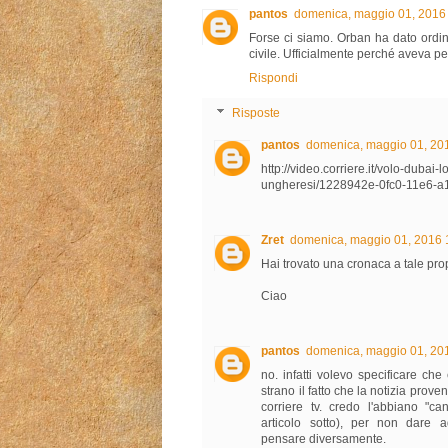
pantos
domenica, maggio 01, 2016
Forse ci siamo. Orban ha dato ordin
civile. Ufficialmente perché aveva per
Rispondi
Risposte
pantos
domenica, maggio 01, 20
http://video.corriere.it/volo-dubai-
ungheresi/1228942e-0fc0-11e6-
Zret
domenica, maggio 01, 2016 
Hai trovato una cronaca a tale pro
Ciao
pantos
domenica, maggio 01, 20
no. infatti volevo specificare ch
strano il fatto che la notizia pro
corriere tv. credo l'abbiano "can
articolo sotto), per non dare adi
pensare diversamente.