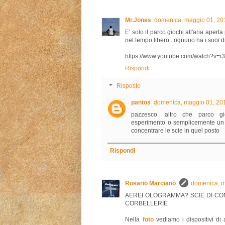
Mr.Jones
domenica, maggio 01, 20
E' solo il parco giochi all'aria aperta 
nel tempo libero...ognuno ha i suoi diri
https://www.youtube.com/watch?v=
Rispondi
Risposte
pantos
domenica, maggio 01, 20
pazzesco. altro che parco gi
esperimento o semplicemente un a
concentrare le scie in quel posto
Rispondi
Rosario Marcianò
domenica, m
AEREI OLOGRAMMA? SCIE DI C
CORBELLERIE
Nella
foto
vediamo i dispositivi di 