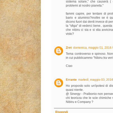
sistema solare,” che causerà ( 
problemi al nostro pianeta."
fammi capire, per tentare di pro
bario e aluminio?inoltre se è q
dicono fuori dai denti invece di p
la "sfiga" di vederci bene.. questa 
che nibiru ci sia e si stia avvic
visto?
Zret
domenica, maggio 01, 2016 
Tema controverso e spinoso. Non 
in cui pubblicammo "Nibiru tra veri
Ciao
Errante
martedì, maggio 03, 201
Ho proposto solo un'ipotesi di d
quasi niente.
@ Sinergy - Pralbonio non penser
chi teorizza che le scie chimiche
Nibiru e Company ?
Rispondi