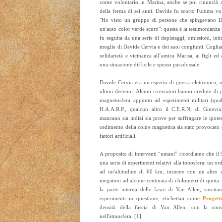
come volontario in Marina, anche se poi rinunciò a
della ferma di sei anni. Davide fu scorto l'ultima v
"Ho visto un gruppo di persone che spingevano Da
un'auto color verde scuro": questa è la testimonianza 
fu seguita da una serie di depistaggi, omissioni, int
moglie di Davide Cervia e dei suoi congiunti. Coglia
solidarietà e vicinanza all’amica Marisa, ai figli ed 
una situazione difficile e spesso paradossale.
Davide Cervia era un esperto di guerra elettronica, 
ultimi decenni. Alcuni ricercatori hanno creduto di po
magnetosfera appunto ad esperimenti militari (qua
H.A.A.R.P., qualcun altro il C.E.R.N. di Ginevra
mancano sia indizi sia prove per suffragare le ipotesi
cedimento della coltre magnetica sia stato provocato 
fattori artificiali.
A proposito di interventi “umani” ricordiamo che il 
una serie di esperimenti relativi alla ionosfera: un o
ad un'altitudine di 60 km, insieme con un altro
megatoni ad alcune centinaia di chilometri di quota.
la parte interna delle fasce di Van Allen, suscitan
esperimenti in questione, etichettati come
Progett
densità della fascia di Van Allen, con la conse
nell'atmosfera. [1]