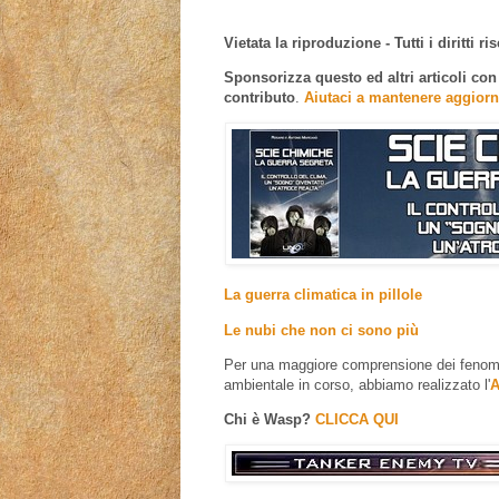
Vietata la riproduzione - Tutti i diritti ris
Sponsorizza questo ed altri articoli co
contributo
.
Aiutaci a mantenere aggiorn
La guerra climatica in pillole
Le nubi che non ci sono più
Per una maggiore comprensione dei fenomen
ambientale in corso, abbiamo realizzato l'
A
Chi è Wasp?
CLICCA QUI