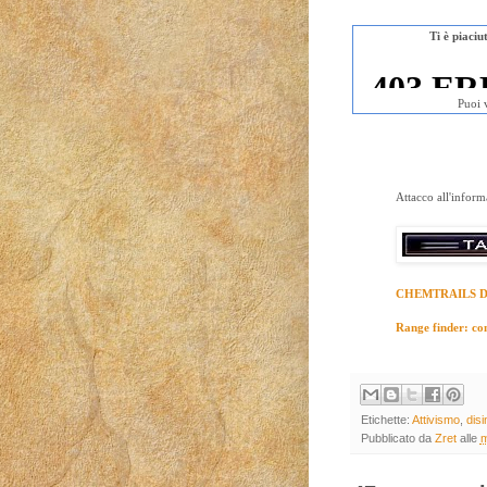
Ti è piaci
Puoi 
Attacco all'infor
CHEMTRAILS 
Range finder: come
Etichette:
Attivismo
,
disi
Pubblicato da
Zret
alle
m