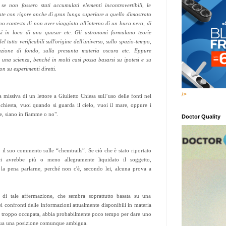
 se non fossero stati accumulati elementi incontrovertibili, le
iate con rigore anche di gran lunga superiore a quello dimostrato
no contesta di non aver viaggiato all'interno di un buco nero, di
i in loco di una quasar etc. Gli astronomi formulano teorie
l tutto verificabili sull'origine dell'universo, sullo spazio-tempo,
iazione di fondo, sulla presunta materia oscura etc. Eppure
 una scienza, benché in molti casi possa basarsi su ipotesi e su
on su esperimenti diretti.
/>
 missiva di un lettore a Giulietto Chiesa sull’uso delle fonti nel
chiesta, vuoi quando si guarda il cielo, vuoi il mare, oppure i
re, siano in fiamme o no".
Doctor Quality
 il suo commento sulle “chemtrails”. Se ciò che è stato riportato
ei avrebbe più o meno allegramente liquidato il soggetto,
la pena parlarne, perché non c'è, secondo lei, alcuna prova a
tà di tale affermazione, che sembra soprattutto basata su una
ei confronti delle informazioni attualmente disponibili in materia
na troppo occupata, abbia probabilmente poco tempo per dare uno
a sua una posizione comunque ambigua.