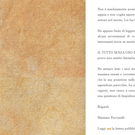
Non è assolutamente possi
sappia o non voglia sapere
entrare nel merito, Lei fa
Ho appena finito di leggere 
alcuni avvenimenti di cr
interessanti teorie su senti
IL TUTTO SENZA UNO STRA
prove non sembri limitarla
Ho sempre letto i suoi art
massima onestà e corrette
che la sua posizione sull
sapendone parecchio, ha sc
ragioni, non riesco a cons
una questione di limpidezza 
Regards
Massimo Puccinelli
Leggi
qui
la lettera pubbli