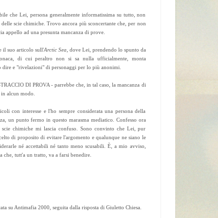
bile che Lei, persona generalmente informatissima su tutto, non
 delle scie chimiche. Trovo ancora più sconcertante che, per non
ccia appello ad una presunta mancanza di prove.
il suo articolo sull'
Arctic Sea
, dove Lei, prendendo lo spunto da
onaca, di cui peraltro non si sa nulla ufficialmente, monta
to dire e "rivelazioni" di personaggi per lo più anonimi.
CCIO DI PROVA - parrebbe che, in tal caso, la mancanza di
 in alcun modo.
icoli con interesse e l'ho sempre considerata una persona della
zza, un punto fermo in questo marasma mediatico. Confesso ora
e scie chimiche mi lascia confuso. Sono convinto che Lei, pur
elto di proposito di evitare l'argomento e qualunque ne siano le
iderarle né accettabili né tanto meno scusabili. È, a mio avviso,
che, tutt'a un tratto, va a farsi benedire.
cata su Antimafia 2000, seguita dalla risposta di Giuletto Chiesa.