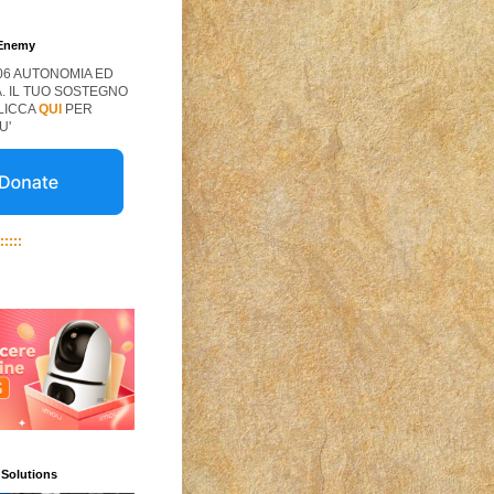
 Enemy
06 AUTONOMIA ED
. IL TUO SOSTEGNO
CLICCA
QUI
PER
U'
:::::
 Solutions