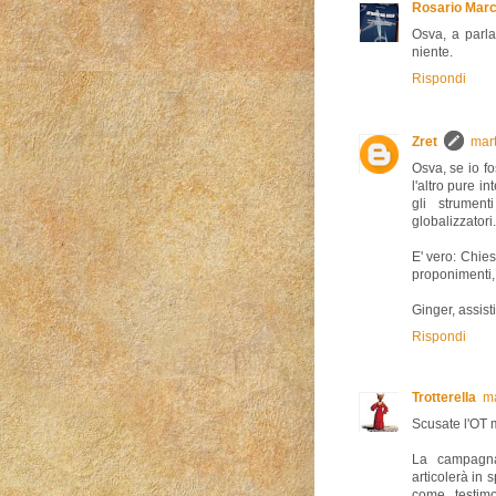
Rosario Marc
Osva, a parla
niente.
Rispondi
Zret
mart
Osva, se io f
l'altro pure i
gli strumen
globalizzatori.
E' vero: Chies
proponimenti, d
Ginger, assist
Rispondi
Trotterella
ma
Scusate l'OT 
La campagna
articolerà in s
come testimo