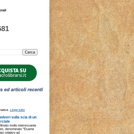
otali
681