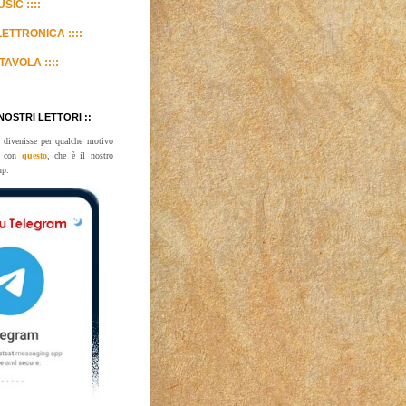
SIC ::::
LETTRONICA ::::
TAVOLA ::::
 NOSTRI LETTORI ::
 divenisse per qualche motivo
te con
questo
, che è il nostro
up.