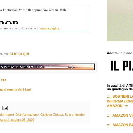
uto l'articolo? Vota Ok oppure No. Grazie Mille!
votare le mie notizie anche in
questa pagina
.
Adotta un piano
mazione
CLICCA QUI
DATA
In qualità di Aff
un guadagno dagl
 si sono svolti i fatti
:::: SOSTIENI 
INFORMAZIONE
AMAZON ::::
nformatori
,
Disinformazione
,
Giulietto Chiesa
,
Scie chimiche
:::: AMAZON VI
artedì, ottobre 06, 2009
:::: AMAZON BO