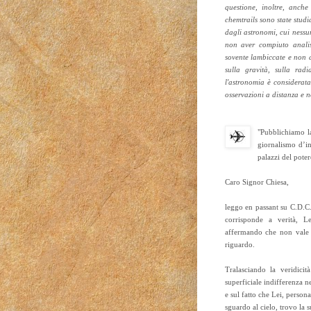
questione, inoltre, anche
chemtrails sono state stud
dagli astronomi, cui nessu
non aver compiuto analis
sovente lambiccate e non de
sulla gravità, sulla rad
l'astronomia è considerata
osservazioni a distanza e n
"Pubblichiamo la
giornalismo d’in
palazzi del pote
Caro Signor Chiesa,
leggo en passant su C.D.C.
corrisponde a verità, L
affermando che non vale 
riguardo.
Tralasciando la veridici
superficiale indifferenza n
e sul fatto che Lei, perso
sguardo al cielo, trovo l