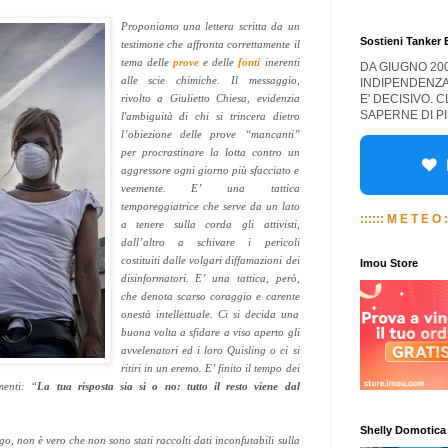
Proponiamo una lettera scritta da un
Sostieni Tanker
testimone che affronta correttamente il
tema delle
prove
e delle
fonti
inerenti
DA GIUGNO 20
alle scie chimiche. Il messaggio,
INDIPENDENZA
E' DECISIVO. 
rivolto a Giulietto Chiesa, evidenzia
SAPERNE DI PI
l'ambiguità di chi si trincera dietro
l’obiezione delle prove “mancanti”
per procrastinare la lotta contro un
aggressore ogni giorno più sfacciato e
veemente. E’ una tattica
temporeggiatrice che serve da un lato
:::::: M E T E O :
a tenere sulla corda gli attivisti,
dall’altro a schivare i pericoli
costituiti dalle volgari diffamazioni dei
Imou Store
disinformatori. E’ una tattica, però,
che denota scarso coraggio e carente
onestà intellettuale. Ci si decida una
buona volta a sfidare a viso aperto gli
avvelenatori ed i loro Quisling o ci si
ritiri in un eremo. E’ finito il tempo dei
menti: “
La tua risposta sia sì o no: tutto il resto viene dal
Shelly Domotica
o, non è vero che non sono stati raccolti dati inconfutabili sulla