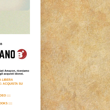
 B
iliati Amazon, riceviamo
i acquisti idonei.
LA LIBERA
: ACQUISTA SU
DEO ::::
OKS ::::