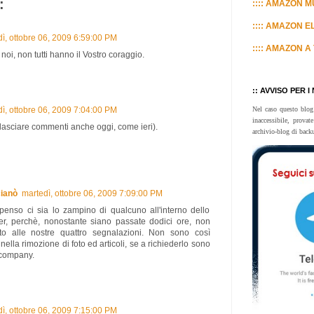
:
:::: AMAZON MU
:::: AMAZON E
ì, ottobre 06, 2009 6:59:00 PM
:::: AMAZON A 
noi, non tutti hanno il Vostro coraggio.
:: AVVISO PER I
ì, ottobre 06, 2009 7:04:00 PM
Nel caso questo blog
inaccessibile, prova
o lasciare commenti anche oggi, come ieri).
archivio-blog di back
ianò
martedì, ottobre 06, 2009 7:09:00 PM
penso ci sia lo zampino di qualcuno all'interno dello
ger, perchè, nonostante siano passate dodici ore, non
to alle nostre quattro segnalazioni. Non sono così
 nella rimozione di foto ed articoli, se a richiederlo sono
 company.
ì, ottobre 06, 2009 7:15:00 PM