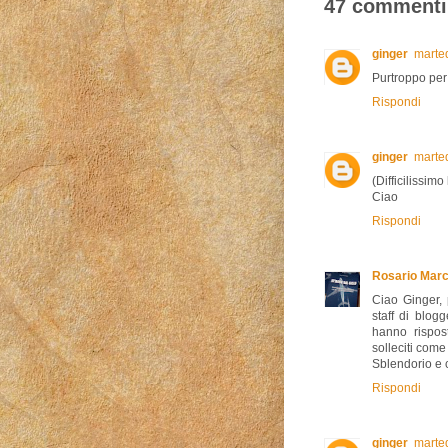
47 commenti
ginger
marted
Purtroppo per 
Rispondi
ginger
marted
(Difficilissim
Ciao
Rispondi
Rosario Marc
Ciao Ginger, 
staff di blog
hanno rispos
solleciti come
Sblendorio e
Rispondi
ginger
marted