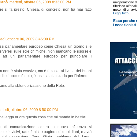
ianò
martedì, ottobre 06, 2009 8:33:00 PM
re si fà presto. Chiesa, di concreto, non ha mai fatto
edì, ottobre 06, 2009 8:46:00 PM
ossi parlamentare europeo come Chiesa, un giorno sì e
nterverrei sulle scie chimiche. Non mancano le risorse e
ti ad un parlamentare europeo per pungolare i
a non è stato evasivo, ma è rimasto al livello dei buoni
i cui, come è noto, è lastricata la strada per l'inferno.
iamo alla sblendorizzazione della Rete.
rtedì, ottobre 06, 2009 8:50:00 PM
ma leggo or ora questa cosa che mi manda in bestia!
 di comunicazione contro la nuova influenza si
pot televisivi, radiofonici e pagine sui quotidiani, e avrà
nial d'eccezione Topo Gigio, emblema del target