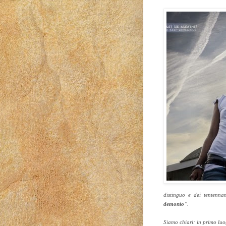
distinguo e dei tentenna
demonio
”.
Siamo chiari: in primo luog