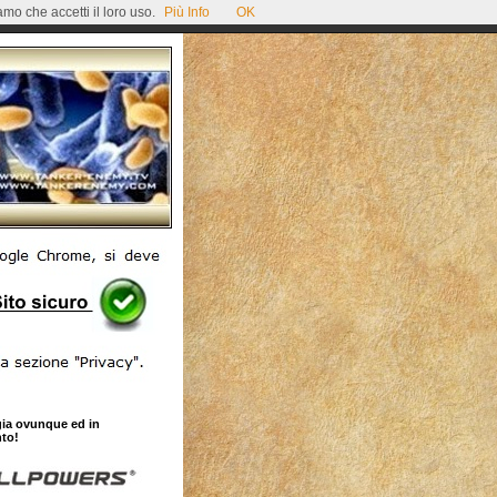
mo che accetti il loro uso.
Più Info
OK
gia ovunque ed in
to!