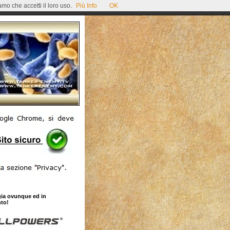
mo che accetti il loro uso.
Più Info
OK
gia ovunque ed in
to!