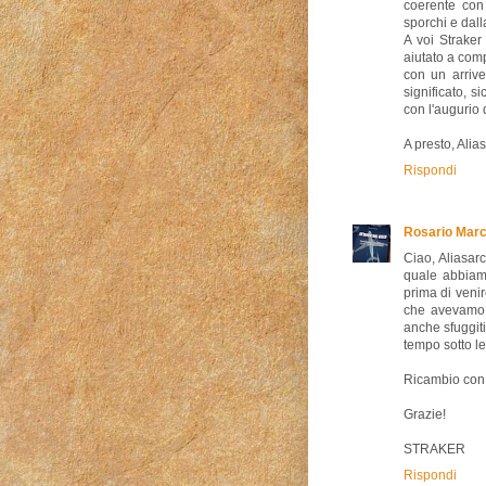
coerente con 
sporchi e dall
A voi Straker
aiutato a com
con un arriv
significato, 
con l'augurio d
A presto, Alias
Rispondi
Rosario Marc
Ciao, Aliasar
quale abbiam
prima di veni
che avevamo, t
anche sfuggit
tempo sotto le
Ricambio con a
Grazie!
STRAKER
Rispondi