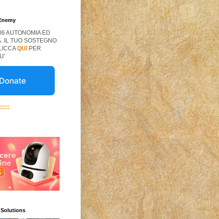
 Enemy
06 AUTONOMIA ED
. IL TUO SOSTEGNO
CLICCA
QUI
PER
U'
:::::
 Solutions