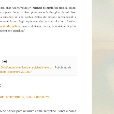
idio
, alias
Acarsterminator
(
Michele Biemmi
), per ripicca, quindi
 un agente. Bene, facciano pure, ma se la sbroglino da soli. Non
 da rimanere in una gabbia gestita da persone incompetenti e
ulire il forum dagli argomenti che possono dar loro fastidio,
o di Morgellons
, mentre abilitano, invece, le iscrizioni di gente
ntenti non cristallini".
,
Disinformazione
,
Notizie
,
scichimiche.org
Pubblicato da
abato, settembre 29, 2007
:
ato, settembre 29, 2007 4:08:00 PM
o ho partecipato al forum come semplice utente e come