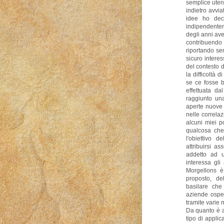
semplice uten
indietro avvi
idee ho deci
indipendentem
degli anni ave
contribuendo 
riportando sem
sicuro interess
del contesto 
la difficoltà 
se ce fosse b
effettuata d
raggiunto una
aperte nuove d
nelle correla
alcuni miei p
qualcosa che 
l'obiettivo 
attribuirsi a
addetto ad u
interessa gli
Morgellons è
proposto, de
basilare che
aziende osped
tramite varie 
Da quanto è a
tipo di appli