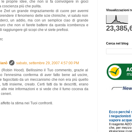
le proprie idee, che non si fa coinvolgere in gioci
a coscienza più che pulita.
Visualizzazioni t
 e Zret un grande ringraziamento di cuore per avermi
prendere il fenomeno delle scie chimiche, vi saluto non
ederci, un addio, ma con un semplice ciao di grande
sicuro che non vi farete battere da questa icombenza e
23,385,
i raggiungere gli scopi che vi siete prefissi.
rc
Cerca nel blog
ianò
sabato, settembre 29, 2007 4:57:00 PM
c (Robin Hood). Bellissimo il Tuo commento, grazie al
o l'ennesima conferma di aver fatto bene ad uscire,
re fagocitato da un meccanismo che non era più quello
utti insieme, creato. Certi fatti da te descritti, erano
i alle mie informazioni e si vede che il fumo coceva da
 ceneri.
ffetto la stima nei Tuoi confronti.