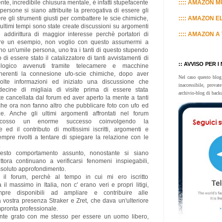
e, incredibile chiusura mentale, è infatti stupefacente
:::: AMAZON MU
ersone si siano attribuite la prerogativa di essere gli
re gli strumenti giusti per combattere le scie chimiche,
:::: AMAZON E
ultimi tempi sono state create discussioni su argomenti
se addirittura di maggior interesse perchè portatori di
:::: AMAZON A 
fare un esempio, non voglio con questo assumermi a
no un'umile persona, uno tra i tanti di questo stupendo
 di essere stato il catalizzatore di tanti avvistamenti di
:: AVVISO PER I
fologico avvenuti tramite telecamere e macchine
inerenti la connesione ufo-scie chimiche, dopo aver
Nel caso questo blog
olte informazioni ed iniziato una discussione che
inaccessibile, prova
ecine di migliaia di visite prima di essere stata
archivio-blog di back
 cancellata dal forum ed aver aperto la mente a tanti
 che ora non fanno altro che pubblicare foto con ufo ed
ze. Anche gli ultimi argomenti affrontati nel forum
scosso un enorme successo coinvolgendo la
e ed il contributo di moltissimi iscritti, argomenti e
empre rivolti a tentare di spiegare la relazione con le
.
esto comportamento assunto, nonostante si siano
tuttora continuano a verificarsi fenomeni inspiegabili,
ssoluto approfondimento.
 il forum, perchè al tempo in cui mi ero iscritto
il massimo in Italia, non c' erano veri e propri litigi,
pre disponibili ad ampliare e contribuire alle
a vostra presenza Straker e Zret, che dava un'ulteriore
mpronta professionale.
te grato con me stesso per essere un uomo libero,