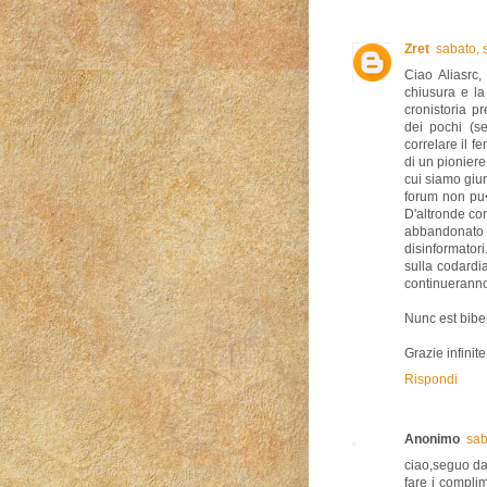
Zret
sabato, 
Ciao Aliasrc
chiusura e la
cronistoria p
dei pochi (se
correlare il f
di un pioniere
cui siamo giu
forum non pu�
D'altronde co
abbandonat
disinformator
sulla codardia
continueranno
Nunc est bibe
Grazie infinite
Rispondi
Anonimo
sab
ciao,seguo da 
fare i complim