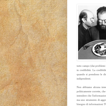
tutto campo (dai problemi a
in credibilità. La credibi
quando si prendono le di
indipendenti.
Non abbiamo alcuna inten
politicamente corrette, ch
intendere che l'informazio
ma uno strumento di aggre
bisogno di informazioni TOT