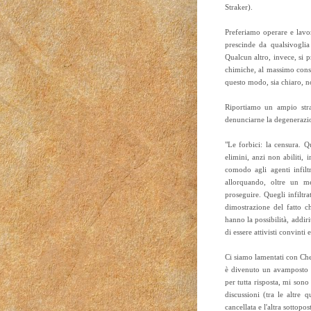
Straker).
Preferiamo operare e lavo
prescinde da qualsivoglia
Qualcun altro, invece, si p
chimiche, al massimo consid
questo modo, sia chiaro, no
Riportiamo un ampio stra
denunciarne la degenerazi
"Le forbici: la censura. Q
elimini, anzi non abiliti,
comodo agli agenti infilt
allorquando, oltre un me
proseguire. Quegli infiltr
dimostrazione del fatto c
hanno la possibilità, addir
di essere attivisti convinti e
Ci siamo lamentati con Chem
è divenuto un avamposto co
per tutta risposta, mi sono
discussioni (tra le altre 
cancellata e l'altra sottopost