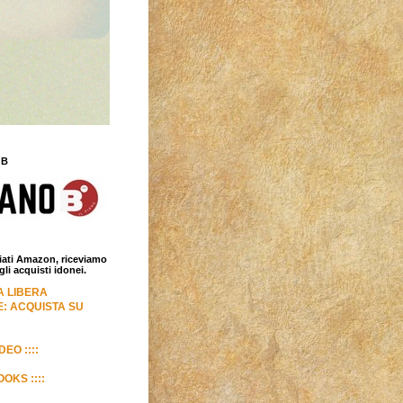
 B
iliati Amazon, riceviamo
i acquisti idonei.
LA LIBERA
: ACQUISTA SU
DEO ::::
OKS ::::