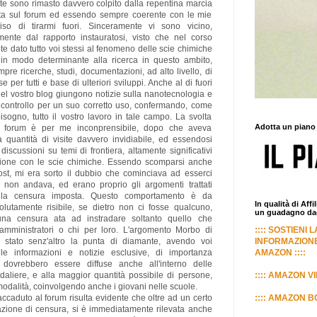
te sono rimasto davvero colpito dalla repentina marcia
ata sul forum ed essendo sempre coerente con le mie
so di tirarmi fuori. Sinceramente vi sono vicino,
ente dal rapporto instauratosi, visto che nel corso
te dato tutto voi stessi al fenomeno delle scie chimiche
in modo determinante alla ricerca in questo ambito,
pre ricerche, studi, documentazioni, ad alto livello, di
e per tutti e base di ulteriori sviluppi. Anche al di fuori
del vostro blog giungono notizie sulla nanotecnologia e
di controllo per un suo corretto uso, confermando, come
isogno, tutto il vostro lavoro in tale campo. La svolta
Adotta un piano
al forum è per me inconprensibile, dopo che aveva
 quantità di visite davvero invidiabile, ed essendosi
iscussioni su temi di frontiera, altamente significativi
zione con le scie chimiche. Essendo scomparsi anche
ost, mi era sorto il dubbio che cominciava ad esserci
non andava, ed erano proprio gli argomenti trattati
della censura imposta. Questo comportamento è da
In qualità di Aff
ssolutamente risibile, se dietro non ci fosse qualcuno,
un guadagno dagl
na censura ata ad instradare soltanto quello che
 amministratori o chi per loro. L'argomento Morbo di
:::: SOSTIENI 
 stato senz'altro la punta di diamante, avendo voi
INFORMAZIONE
lle informazioni e notizie esclusive, di importanza
AMAZON ::::
 dovrebbero essere diffuse anche all'interno delle
aliere, e alla maggior quantità possibile di persone,
:::: AMAZON VI
modalità, coinvolgendo anche i giovani nelle scuole.
ccaduto al forum risulta evidente che oltre ad un certo
:::: AMAZON BO
cazione di censura, si è immediatamente rilevata anche