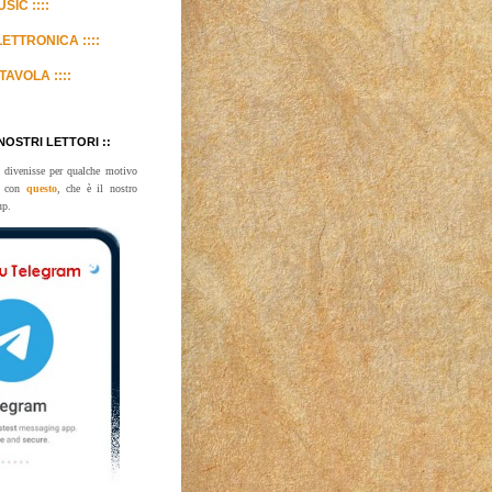
SIC ::::
LETTRONICA ::::
TAVOLA ::::
 NOSTRI LETTORI ::
 divenisse per qualche motivo
te con
questo
, che è il nostro
up.