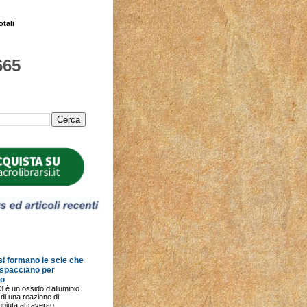
otali
665