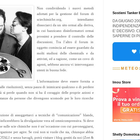
Non condividendo i nuovi metodi
Sostieni Tanker
adottati per la gestione del forum di
sciechimiche.org, intendiamo
DA GIUGNO 20
dissociarci da un sito ormai alla deriva,
INDIPENDENZA
E' DECISIVO. 
in cui bazzicano disinformatori ormai
SAPERNE DI PI
prossimi a prendere il controllo delle
discussioni. Tra l’altro il forum in
oggetto comincia ad essere guardato da
molti studiosi delle chemtrails e da
attivisti, ed a ragione, come un covo di
agenti, sebbene ancora vi intervengano
:::::: M E T E O :
utenti in buona fede.
L'informazione deve essere fornita a
Imou Store
lle risoluzioni), senza paura di inimicarsi qualcuno o di perdere
lità si perde quando non si ha il coraggio delle proprie azioni e
stanze da persone che divengono scomode per le loro ricerche
zione di assoggettarci a tecniche di “comunicazione” blande,
e inficerebbero la divulgazione vera ed omnicomprensiva. Si deve
ne sulle scie chimiche non è un’occasione con cui pavoneggiarsi,
gazione per agire. Se così non si vuole che sia, chiunque abbia
Shelly Domotica
ALI e senza bavagli, potrà visitare i blog gestiti da noi (Zret &