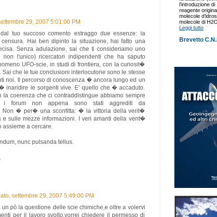
settembre 29, 2007 5:01:00 PM
, dal tuo succoso comento estraggo due essenze: la
 censura. Hai ben dipinto la situazione, hai fatto una
recisa. Senza adulazione, sai che ti consideriamo uno
 non l'unico) ricercatori indipendenti che ha saputo
enomeno UFO-scie, in studi di frontiera, con la curiosit�
. Sai che le tue conclusioni interlocutorie sono le stesse
nti noi. Il percorso di conoscenza � ancora lungo ed un
 inaridire le sorgenti vive. E' quello che � accaduto.
n la coerenza che ci contraddistingue abbiamo sempre
o i forum non appena sono stati aggrediti da
i. Non � per� una sconfitta: � la vittoria della verit�
 e sulle mezze informazioni. I veri amanti della verit�
 assieme a cercare.
ndum, nunc pulsanda tellus.
.
ato, settembre 29, 2007 5:49:00 PM
un pò la questione delle scie chimiche,e oltre a volervi
enti per il lavoro svolto,vorrei chiedere il permesso di