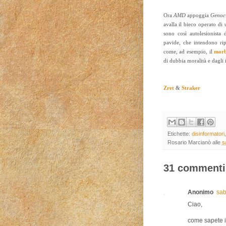
Ora
AMD
appoggia
Genoc
avalla il bieco operato di
sono così autolesionista
pavide, che intendono rip
come, ad esempio, il
morb
di dubbia moralità e dagli i
Zret
&
Straker
Etichette:
disinformatori
Rosario Marcianò
alle
s
31 commenti
Anonimo
sab
Ciao,
come sapete i