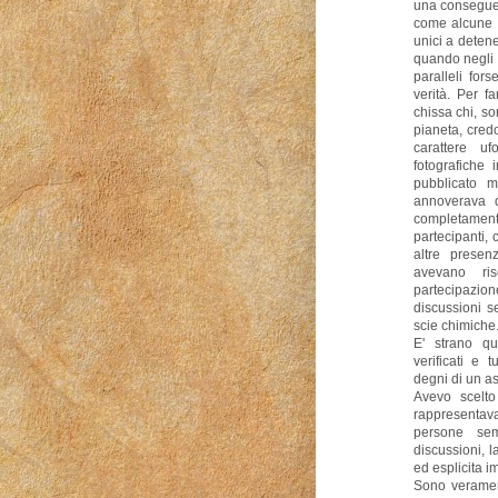
una conseguent
come alcune p
unici a detene
quando negli 
paralleli for
verità. Per 
chissa chi, so
pianeta, credo
carattere u
fotografiche 
pubblicato m
annoverava d
completamente
partecipanti,
altre presen
avevano ri
partecipazion
discussioni s
scie chimiche
E' strano qu
verificati e 
degni di un a
Avevo scelto
rappresentava 
persone sem
discussioni, l
ed esplicita i
Sono veramen