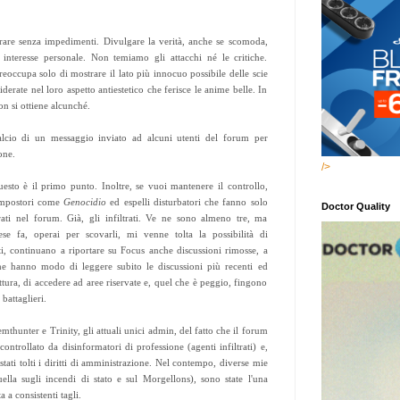
rare senza impedimenti. Divulgare la verità, anche se scomoda,
 interesse personale. Non temiamo gli attacchi né le critiche.
reoccupa solo di mostrare il lato più innocuo possibile delle scie
erate nel loro aspetto antiestetico che ferisce le anime belle. In
n si ottiene alcunché.
lcio di un messaggio inviato ad alcuni utenti del forum per
one.
/>
uesto è il primo punto. Inoltre, se vuoi mantenere il controllo,
 impostori come
Genocidio
ed espelli disturbatori che fanno solo
Doctor Quality
rati nel forum. Già, gli infiltrati. Ve ne sono almeno tre, ma
se fa, operai per scovarli, mi venne tolta la possibilità di
ati, continuano a riportare su Focus anche discussioni rimosse, a
he hanno modo di leggere subito le discussioni più recenti ed
ittura, di accedere ad aree riservate e, quel che è peggio, fingono
 battaglieri.
thunter e Trinity, gli attuali unici admin, del fatto che il forum
ntrollato da disinformatori di professione (agenti infiltrati) e,
 stati tolti i diritti di amministrazione. Nel contempo, diverse mie
quella sugli incendi di stato e sul Morgellons), sono state l'una
a a consistenti tagli.