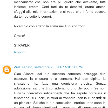
meccanismo che non era più quello che avevamo, tutti
insieme, creato. Certi fatti da te descritti, erano anche
sfuggiti alle mie informazioni e si vede che il fumo coceva
da tempo sotto le ceneri.
Ricambio con affetto la stima nei Tuoi confronti.
Grazie!
STRAKER
Rispondi
Zret
sabato, settembre 29, 2007 5:01:00 PM
Ciao Aliasrc, dal tuo succoso comento estraggo due
essenze: la chiusura e la censura. Hai ben dipinto la
situazione, hai fatto una cronistoria precisa. Senza
adulazione, sai che ti consideriamo uno dei pochi (se non
l'unico) ricercatori indipendenti che ha saputo correlare il
fenomeno UFO-scie, in studi di frontiera, con la curiosit� di
un pioniere. Sai che le tue conclusioni interlocutorie sono le
stesse cui siamo giunti noi. Il percorso di conoscenza �