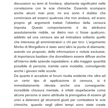
discussioni su temi di frontiera, altamente significativi nelle
correlazione con le scie chimiche. Essendo scomparsi
anche alcuni miei post, mi era sorto il dubbio che
cominciava ad esserci qualcosa che non andava, ed erano
proprio gli argomenti trattati l'obiettivo della censura
imposta. Questo comportamento è da attribuirsi
assolutamente risibile, se dietro non ci fosse qualcuno,
addetto ad una censura ata ad instradare soltanto quello
che interessa gli amministratori o chi per loro. L'argomento
Morbo di Morgellons è stato senz'altro la punta di diamante,
avendo voi proposto, delle informazioni e notizie esclusive,
di importanza basilare che dovrebbero essere diffuse anche
all'interno delle aziende ospedaliere, e alla maggior quantità
possibile di persone, tramite varie modalità, coinvolgendo
anche i giovani nelle scuole.
Da quanto è accaduto al forum risulta evidente che oltre ad
un certo tipo di applicazione di censura, si è
immediatamente rilevata anche una conseguente,
incredibile chiusura mentale, è infatti stupefacente come
alcune persone si siano attribuite la prerogativa di essere gli
unici a detenere gli strumenti giusti per combattere le scie
chimiche, quando negli ultimi tempi sono state create