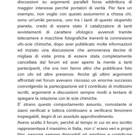
discussioni su argomenti paralleli forse addirittura di
maggior interesse perchè portatori di verità. Per fare un
esempio, non voglio con questo assumermi a chissa chi,
sono un'umile persona, uno tra i tanti di questo stupendo
pianeta, credo di essere stato il catalizzatore di tanti
avvistamenti di carattere ufologico avvenuti tramite
telecamere e macchine fotografiche inerenti la connesione
ufo-scie chimiche, dopo aver pubblicato molte informazioni
ed iniziato una discussione che annoverava decine di
migliaia di visite prima di essere stata completamente
cancellata dal forum ed aver aperto la mente a tanti
partecipanti, che ora non fanno altro che pubblicare foto
con ufo ed altre presenze. Anche gli ultimi argomenti
affrontati nel forum avevano riscosso un enorme successo
coinvolgendo la partecipazione ed il contributo di moltissimi
iscritti, argomenti e discussioni sempre rivolti a tentare di
spiegare la relazione con le scie chimiche.
E' strano questo comportamento assunto, nonostante si
siano verificati e tuttora continuano a verificarsi fenomeni
inspiegabili, degni di un assoluto approfondimento.
Avevo scelto il forum, perchè al tempo in cui mi ero iscritto
rappresentava il massimo in Italia, non c' erano veri e propri
litigi, persone sempre disponibili ad ampliare e contribuire