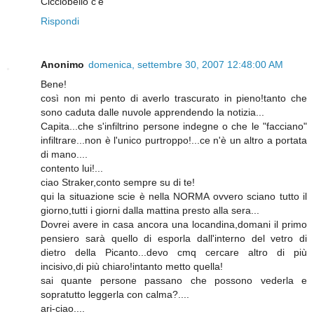
Cicciobello c'è
Rispondi
Anonimo
domenica, settembre 30, 2007 12:48:00 AM
Bene!
così non mi pento di averlo trascurato in pieno!tanto che
sono caduta dalle nuvole apprendendo la notizia...
Capita...che s'infiltrino persone indegne o che le "facciano"
infiltrare...non è l'unico purtroppo!...ce n'è un altro a portata
di mano....
contento lui!...
ciao Straker,conto sempre su di te!
qui la situazione scie è nella NORMA ovvero sciano tutto il
giorno,tutti i giorni dalla mattina presto alla sera...
Dovrei avere in casa ancora una locandina,domani il primo
pensiero sarà quello di esporla dall'interno del vetro di
dietro della Picanto...devo cmq cercare altro di più
incisivo,di più chiaro!intanto metto quella!
sai quante persone passano che possono vederla e
sopratutto leggerla con calma?....
ari-ciao....