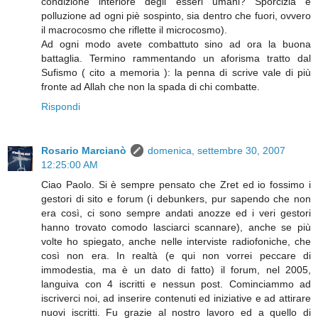
condizione interiore degli esseri umani? Sporcizia e
polluzione ad ogni piè sospinto, sia dentro che fuori, ovvero
il macrocosmo che riflette il microcosmo).
Ad ogni modo avete combattuto sino ad ora la buona
battaglia. Termino rammentando un aforisma tratto dal
Sufismo ( cito a memoria ): la penna di scrive vale di più
fronte ad Allah che non la spada di chi combatte.
Rispondi
Rosario Marcianò
domenica, settembre 30, 2007
12:25:00 AM
Ciao Paolo. Si è sempre pensato che Zret ed io fossimo i
gestori di sito e forum (i debunkers, pur sapendo che non
era così, ci sono sempre andati anozze ed i veri gestori
hanno trovato comodo lasciarci scannare), anche se più
volte ho spiegato, anche nelle interviste radiofoniche, che
così non era. In realtà (e qui non vorrei peccare di
immodestia, ma è un dato di fatto) il forum, nel 2005,
languiva con 4 iscritti e nessun post. Cominciammo ad
iscriverci noi, ad inserire contenuti ed iniziative e ad attirare
nuovi iscritti. Fu grazie al nostro lavoro ed a quello di