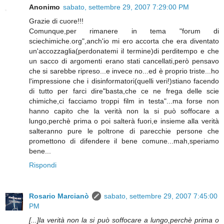
Anonimo
sabato, settembre 29, 2007 7:29:00 PM
Grazie di cuore!!!
Comunque,per rimanere in tema "forum di
sciechimiche.org",anch'io mi ero accorta che era diventato
un'accozzaglia(perdonatemi il termine)di perditempo e che
un sacco di argomenti erano stati cancellati,però pensavo
che si sarebbe ripreso...e invece no...ed è proprio triste...ho
l'impressione che i disinformatori(quelli veri!)stiano facendo
di tutto per farci dire"basta,che ce ne frega delle scie
chimiche,ci facciamo troppi film in testa"...ma forse non
hanno capito che la verità non la si può soffocare a
lungo,perchè prima o poi salterà fuori,e insieme alla verità
salteranno pure le poltrone di parecchie persone che
promettono di difendere il bene comune...mah,speriamo
bene...
Rispondi
Rosario Marcianò
sabato, settembre 29, 2007 7:45:00
PM
[...]la verità non la si può soffocare a lungo,perchè prima o