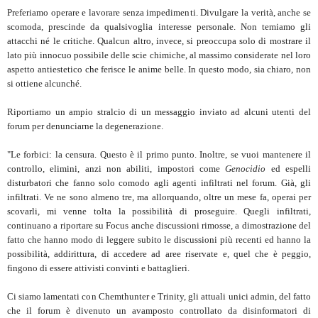
Preferiamo operare e lavorare senza impedimenti. Divulgare la verità, anche se
scomoda, prescinde da qualsivoglia interesse personale. Non temiamo gli
attacchi né le critiche. Qualcun altro, invece, si preoccupa solo di mostrare il
lato più innocuo possibile delle scie chimiche, al massimo considerate nel loro
aspetto antiestetico che ferisce le anime belle. In questo modo, sia chiaro, non
si ottiene alcunché.
Riportiamo un ampio stralcio di un messaggio inviato ad alcuni utenti del
forum per denunciarne la degenerazione.
"Le forbici: la censura. Questo è il primo punto. Inoltre, se vuoi mantenere il
controllo, elimini, anzi non abiliti, impostori come
Genocidio
ed espelli
disturbatori che fanno solo comodo agli agenti infiltrati nel forum. Già, gli
infiltrati. Ve ne sono almeno tre, ma allorquando, oltre un mese fa, operai per
scovarli, mi venne tolta la possibilità di proseguire. Quegli infiltrati,
continuano a riportare su Focus anche discussioni rimosse, a dimostrazione del
fatto che hanno modo di leggere subito le discussioni più recenti ed hanno la
possibilità, addirittura, di accedere ad aree riservate e, quel che è peggio,
fingono di essere attivisti convinti e battaglieri.
Ci siamo lamentati con Chemthunter e Trinity, gli attuali unici admin, del fatto
che il forum è divenuto un avamposto controllato da disinformatori di