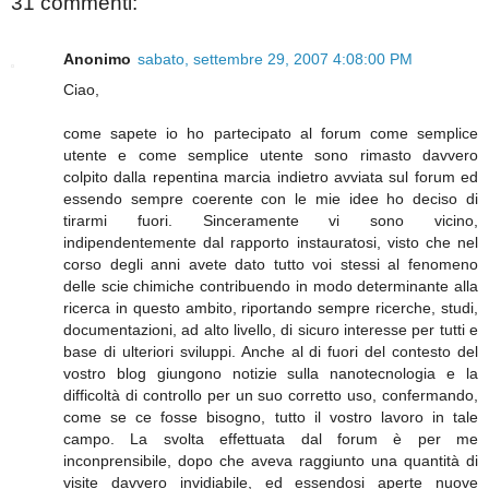
31 commenti:
Anonimo
sabato, settembre 29, 2007 4:08:00 PM
Ciao,
come sapete io ho partecipato al forum come semplice
utente e come semplice utente sono rimasto davvero
colpito dalla repentina marcia indietro avviata sul forum ed
essendo sempre coerente con le mie idee ho deciso di
tirarmi fuori. Sinceramente vi sono vicino,
indipendentemente dal rapporto instauratosi, visto che nel
corso degli anni avete dato tutto voi stessi al fenomeno
delle scie chimiche contribuendo in modo determinante alla
ricerca in questo ambito, riportando sempre ricerche, studi,
documentazioni, ad alto livello, di sicuro interesse per tutti e
base di ulteriori sviluppi. Anche al di fuori del contesto del
vostro blog giungono notizie sulla nanotecnologia e la
difficoltà di controllo per un suo corretto uso, confermando,
come se ce fosse bisogno, tutto il vostro lavoro in tale
campo. La svolta effettuata dal forum è per me
inconprensibile, dopo che aveva raggiunto una quantità di
visite davvero invidiabile, ed essendosi aperte nuove