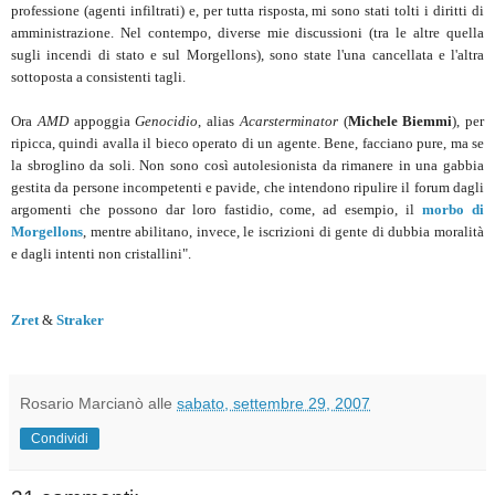
professione (agenti infiltrati) e, per tutta risposta, mi sono stati tolti i diritti di
amministrazione. Nel contempo, diverse mie discussioni (tra le altre quella
sugli incendi di stato e sul Morgellons), sono state l'una cancellata e l'altra
sottoposta a consistenti tagli.
Ora
AMD
appoggia
Genocidio
, alias
Acarsterminator
(
Michele Biemmi
), per
ripicca, quindi avalla il bieco operato di un agente. Bene, facciano pure, ma se
la sbroglino da soli. Non sono così autolesionista da rimanere in una gabbia
gestita da persone incompetenti e pavide, che intendono ripulire il forum dagli
argomenti che possono dar loro fastidio, come, ad esempio, il
morbo di
Morgellons
, mentre abilitano, invece, le iscrizioni di gente di dubbia moralità
e dagli intenti non cristallini".
Zret
&
Straker
Rosario Marcianò
alle
sabato, settembre 29, 2007
Condividi