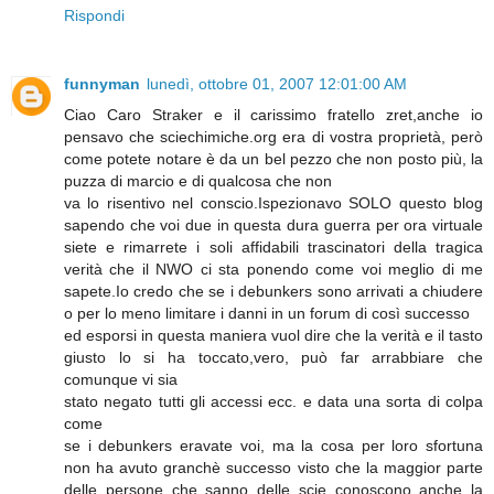
Rispondi
funnyman
lunedì, ottobre 01, 2007 12:01:00 AM
Ciao Caro Straker e il carissimo fratello zret,anche io
pensavo che sciechimiche.org era di vostra proprietà, però
come potete notare è da un bel pezzo che non posto più, la
puzza di marcio e di qualcosa che non
va lo risentivo nel conscio.Ispezionavo SOLO questo blog
sapendo che voi due in questa dura guerra per ora virtuale
siete e rimarrete i soli affidabili trascinatori della tragica
verità che il NWO ci sta ponendo come voi meglio di me
sapete.Io credo che se i debunkers sono arrivati a chiudere
o per lo meno limitare i danni in un forum di così successo
ed esporsi in questa maniera vuol dire che la verità e il tasto
giusto lo si ha toccato,vero, può far arrabbiare che
comunque vi sia
stato negato tutti gli accessi ecc. e data una sorta di colpa
come
se i debunkers eravate voi, ma la cosa per loro sfortuna
non ha avuto granchè successo visto che la maggior parte
delle persone che sanno delle scie conoscono anche la