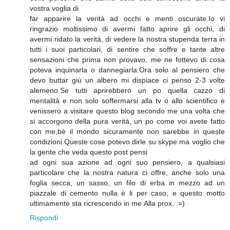
vostra voglia di
far apparire la verità ad occhi e menti oscurate.Io vi
ringrazio moltissimo di avermi fatto aprire gli occhi, di
avermi ridato la verità, di vedere la nostra stupenda terra in
tutti i suoi particolari, di sentire che soffre e tante altre
sensazioni che prima non provavo, me ne fottevo di cosa
poteva inquinarla o dannegiarla.Ora solo al pensiero che
devo buttar giù un albero mi dispiace ci penso 2-3 volte
alemeno.Se tutti aprirebbero un po quella cazzo di
mentalità e non solo soffermarsi alla tv o allo scientifico e
venissero a visitare questo blog secondo me una volta che
si accorgono della pura verità, un po come voi avete fatto
con me,bè il mondo sicuramente non sarebbe in queste
condizioni.Queste cose potevo dirle su skype ma voglio che
la gente che veda questo post pensi
ad ogni sua azione ad ogni suo pensiero, a qualsiasi
particolare che la nostra natura ci offre, anche solo una
foglia secca, un sasso, un filo di erba in mezzo ad un
piazzale di cemento nulla è li per caso, e questo motto
ultimamente sta ricrescendo in me.Alla prox. :=)
Rispondi