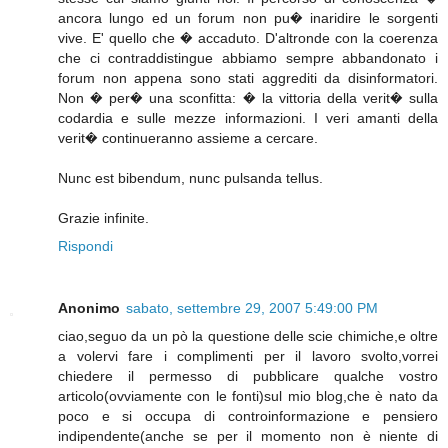
ancora lungo ed un forum non pu� inaridire le sorgenti
vive. E' quello che � accaduto. D'altronde con la coerenza
che ci contraddistingue abbiamo sempre abbandonato i
forum non appena sono stati aggrediti da disinformatori.
Non � per� una sconfitta: � la vittoria della verit� sulla
codardia e sulle mezze informazioni. I veri amanti della
verit� continueranno assieme a cercare.
Nunc est bibendum, nunc pulsanda tellus.
Grazie infinite.
Rispondi
Anonimo
sabato, settembre 29, 2007 5:49:00 PM
ciao,seguo da un pò la questione delle scie chimiche,e oltre
a volervi fare i complimenti per il lavoro svolto,vorrei
chiedere il permesso di pubblicare qualche vostro
articolo(ovviamente con le fonti)sul mio blog,che è nato da
poco e si occupa di controinformazione e pensiero
indipendente(anche se per il momento non è niente di