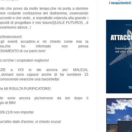
nto che provo da molto tempo,che mi porta a dormire
ere costante contrazione del diaframma, osservando
 succede e che vedo...e soprattutto ostacola alla grande i
opositi di progettare il mio futuro(QUALE FUTURO!)....è
essimismo atroce...!
zi!Indecisioni!
gli eventi accadino..e mi chiedo come mai la
ntissima,che ho informato non pensa
ENAMENTO di cui parlo loro!
 cio'che i cospiratori vogliono!
ZIE a VOI io sto ancora piu' MALE(AL
..domani sono capace anche di far sorridere 15
conoscendo neanche una barzelletta!
le MI RISULTA PURIFICATORE!
utto sono ancora piu'nervoso da ieri dopo il
o di BIN!
3/9,21/9 non importa!
un'altro stato d'animo..vi chiedo scusa!