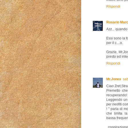
Rispondi
Rosario Marc
Azz... quando
Essi sono la 
per il c....o.
Grazie, Mr.Jo
presto ed int
Rispondi
Mr.Jones
sab
Ciao Zret,Stra
Premetto che 
recuperando!
Leggendo un tr
per neofiti c
! " parla di 
che limita la
bassa frequen
..cospirazion