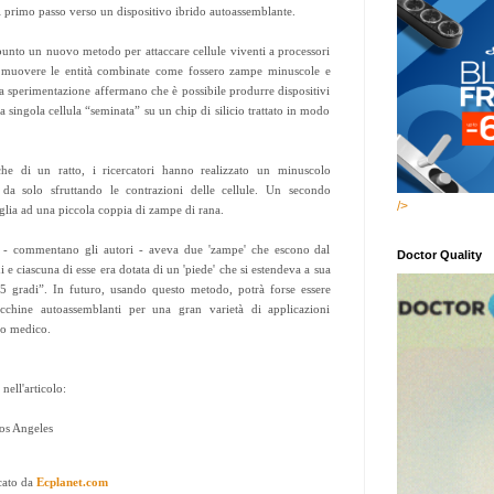
il primo passo verso un dispositivo ibrido autoassemblante.
unto un nuovo metodo per attaccare cellule viventi a processori
ar muovere le entità combinate come fossero zampe minuscole e
la sperimentazione affermano che è possibile produrre dispositivi
a singola cellula “seminata” su un chip di silicio trattato in modo
che di un ratto, i ricercatori hanno realizzato un minuscolo
a da solo sfruttando le contrazioni delle cellule. Un secondo
/>
glia ad una piccola coppia di zampe di rana.
i - commentano gli autori - aveva due 'zampe' che escono dal
Doctor Quality
 e ciascuna di esse era dotata di un 'piede' che si estendeva a sua
5 gradi”. In futuro, usando questo metodo, potrà forse essere
acchine autoassemblanti per una gran varietà di applicazioni
po medico.
 nell'articolo:
Los Angeles
cato da
Ecplanet.com