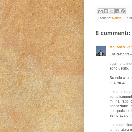
Etichette:
Notizie
Pubb
8 commenti:
Mr.Jones
ven
Cia Zret,Strake
oggi nella in
sono uscito.
Scendo a pied
,mai vista!
ammetto ho pr
semplicemente
mi ha fatto 
sensazione...
da qualche t
sembrava un p
La coinquilin
temperatura et