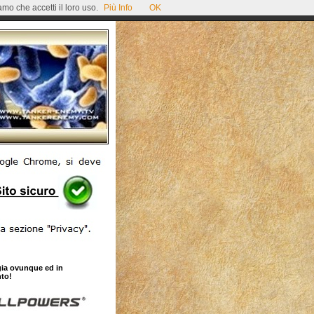
mo che accetti il loro uso.
Più Info
OK
gia ovunque ed in
to!