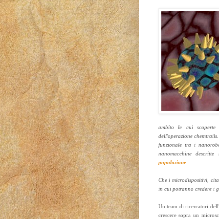
ambito le cui scoperte
dell'operazione chemtrails.
funzionale tra i nanorobot
nanomacchine descritte 
popolazione
.
Che i microdispositivi, cita
in cui potranno credere i g
Un team di ricercatori dell
crescere sopra un microsc