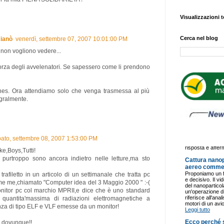
Visualizzazioni t
Cerca nel blog
ianò
venerdì, settembre 07, 2007 10:01:00 PM
 non vogliono vedere...
forza degli avvelenatori. Se sapessero come li prendono
nes. Ora attendiamo solo che venga trasmessa al più
egralmente.
ato, settembre 08, 2007 1:53:00 PM
ke,Boys,Tutti!
purtroppo sono ancora indietro nelle letture,ma sto
afiletto in un articolo di un settimanale che tratta pc
ome me,chiamato "Computer idea del 3 Maggio 2000 " :-(
monitor pc col marchio MPRII,e dice che è uno standard
 quantita'massima di radiazioni elettromagnetiche a
za di tipo ELF e VLF emesse da un monitor!
e dovunque!!