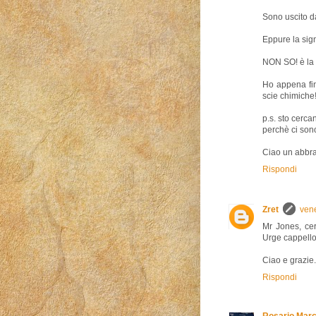
Sono uscito d
Eppure la sig
NON SO! è la 
Ho appena fini
scie chimiche
p.s. sto cerca
perchè ci son
Ciao un abbrac
Rispondi
Zret
vene
Mr Jones, ce
Urge cappello d
Ciao e grazie.
Rispondi
Rosario Marc