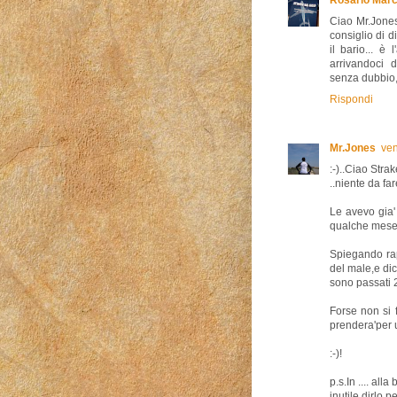
Ciao Mr.Jones
consiglio di d
il bario... è
arrivandoci d
senza dubbio, 
Rispondi
Mr.Jones
ven
:-)..Ciao Strake
..niente da far
Le avevo gia'
qualche mese 
Spiegando rap
del male,e dic
sono passati 
Forse non si 
prendera'per 
:-)!
p.s.In .... all
inutile dirlo