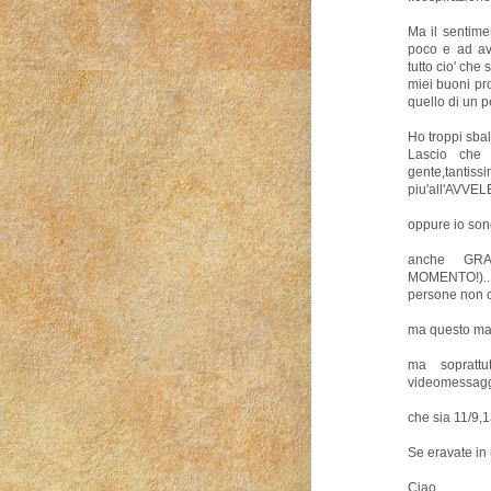
Ma il sentime
poco e ad av
tutto cio' che
miei buoni pr
quello di un p
Ho troppi sbal
Lascio che 
gente,ta
piu'all'AVVEL
oppure io sono
anche GRA
MOMENTO!)..
persone non 
ma questo ma
ma sopratt
videomessaggi
che sia 11/9,1
Se eravate in 
Ciao