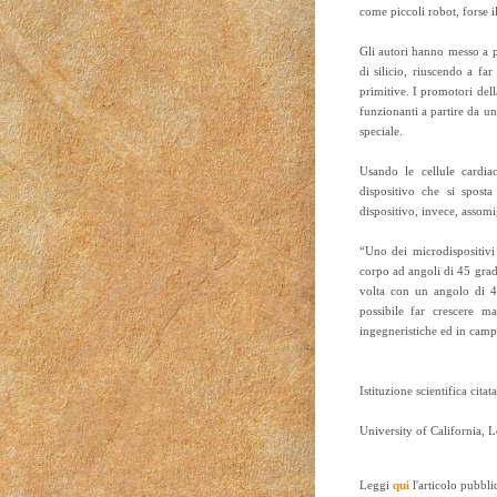
come piccoli robot, forse 
Gli autori hanno messo a p
di silicio, riuscendo a f
primitive. I promotori del
funzionanti a partire da un
speciale.
Usando le cellule cardia
dispositivo che si spost
dispositivo, invece, assomi
“Uno dei microdispositiv
corpo ad angoli di 45 gradi
volta con un angolo di 4
possibile far crescere m
ingegneristiche ed in cam
Istituzione scientifica citata
University of California, 
Leggi
qui
l'articolo pubbli