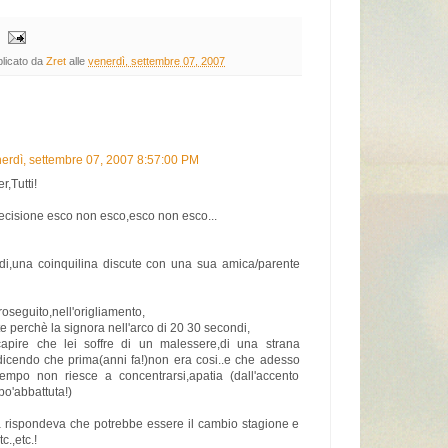
licato da
Zret
alle
venerdì, settembre 07, 2007
erdì, settembre 07, 2007 8:57:00 PM
r,Tutti!
decisione esco non esco,esco non esco...
i,una coinquilina discute con una sua amica/parente
oseguito,nell'origliamento,
 perchè la signora nell'arco di 20 30 secondi,
capire che lei soffre di un malessere,di una strana
dicendo che prima(anni fa!)non era cosi..e che adesso
empo non riesce a concentrarsi,apatia (dall'accento
o'abbattuta!)
a rispondeva che potrebbe essere il cambio stagione e
c.,etc.!