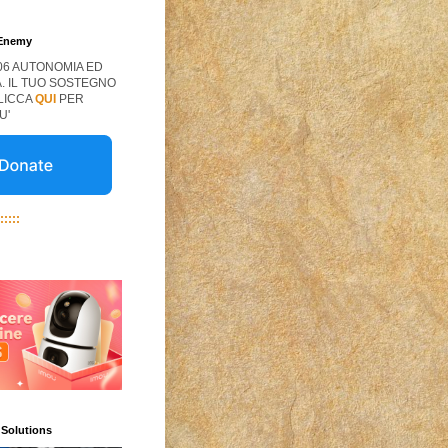
 Enemy
06 AUTONOMIA ED
. IL TUO SOSTEGNO
CLICCA
QUI
PER
U'
:::::
 Solutions