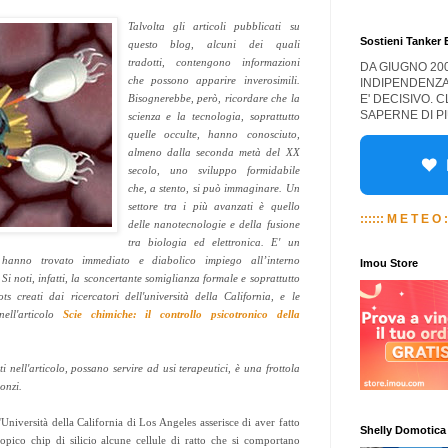
Talvolta gli articoli pubblicati su
Sostieni Tanker
questo blog, alcuni dei quali
tradotti, contengono informazioni
DA GIUGNO 20
che possono apparire inverosimili.
INDIPENDENZA
E' DECISIVO. 
Bisognerebbe, però, ricordare che la
SAPERNE DI PI
scienza e la tecnologia, soprattutto
quelle occulte, hanno conosciuto,
almeno dalla seconda metà del XX
secolo, uno sviluppo formidabile
che, a stento, si può immaginare. Un
settore tra i più avanzati è quello
:::::: M E T E O :
delle nanotecnologie e della fusione
tra biologia ed elettronica. E' un
 hanno trovato immediato e diabolico impiego all’interno
Imou Store
 Si noti, infatti, la sconcertante somiglianza formale e soprattutto
s creati dai ricercatori dell'università della California, e le
nell'articolo
Scie chimiche: il controllo psicotronico della
ti nell'articolo, possano servire ad usi terapeutici, è una frottola
onzi.
'Università della California di Los Angeles asserisce di aver fatto
Shelly Domotica
opico chip di silicio alcune cellule di ratto che si comportano