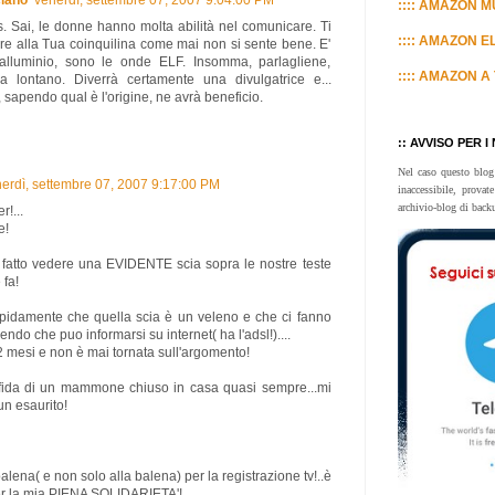
:::: AMAZON MU
. Sai, le donne hanno molta abilità nel comunicare. Ti
:::: AMAZON E
ire alla Tua coinquilina come mai non si sente bene. E'
 l'alluminio, sono le onde ELF. Insomma, parlagliene,
:::: AMAZON A 
a lontano. Diverrà certamente una divulgatrice e...
sapendo qual è l'origine, ne avrà beneficio.
:: AVVISO PER I
Nel caso questo blog
erdì, settembre 07, 2007 9:17:00 PM
inaccessibile, prova
archivio-blog di back
r!...
e!
 fatto vedere una EVIDENTE scia sopra le nostre teste
fa!
idamente che quella scia è un veleno e che ci fanno
endo che puo informarsi su internet( ha l'adsl!)....
2 mesi e non è mai tornata sull'argomento!
fida di un mammone chiuso in casa quasi sempre...mi
un esaurito!
a balena( e non solo alla balena) per la registrazione tv!..è
 per la mia PIENA SOLIDARIETA'!