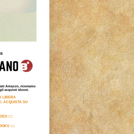
 B
iliati Amazon, riceviamo
i acquisti idonei.
LA LIBERA
: ACQUISTA SU
DEO ::::
OKS ::::