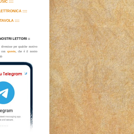
SIC ::::
LETTRONICA ::::
TAVOLA ::::
 NOSTRI LETTORI ::
 divenisse per qualche motivo
te con
questo
, che è il nostro
up.