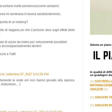
al portone molto pensieroso(come sempre!).
nora mi sembrava in buona salute(esteriore!).
punta di un iceberg?
to di leggere,cio che Carnicom dice sugli effetti delle
!
ndo di uscire da matrix piu' velocemente possibile!
Adotta un piano
o ancora(parzialmente) dentro!
cio a Tutti!
In qualità di Aff
rdì, settembre 07, 2007 9:02:00 PM
un guadagno dagl
rtamente le onde em non hanno giovato alla signora.
:::: SOSTIENI 
'alluminio... :)
INFORMAZIONE
AMAZON ::::
:::: AMAZON VI
:::: AMAZON BO
ianò
venerdì, settembre 07, 2007 9:04:00 PM