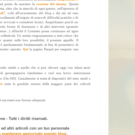
al punto da suscitare la
reazione del sistema
. Questa
tta, oltre che in attacchi di ogni genere, nell'apertura di
ali
", volti all'oscuramento del blog e dei siti ad esso
ocedimenti all'origine di notevoli difficoltà pratiche e di
per avvocati e consulenti tecnici. Auspichiamo perciò un
sotto forma di donazioni e di altri interventi (gratuito
lenze...) affinché il Comitato possa continuare ad agire
a collettività. Un sentito ringraziamento a tutti coloro che
r quanto nelle loro possibilità, il presente appello. Il
 è assolutamente fondamentale al fine di permetterci di
 nostro operato.
Qui
la pagina Paypal per eseguire una
lto simile a quello che si può rilevare oggi con taluni aerei
di geoingegneria clandestina e cioè una breve interruzione
o (On-Off). Casualmente si tratta di dispositivi del tutto simili a
ti
sotto le gondole motore della maggior parte dei velivoli
 traccianti non furono adoperati.
e - Tutti i diritti riservati.
d altri articoli con un tuo personale
a mantenere aggiornato questo blog.