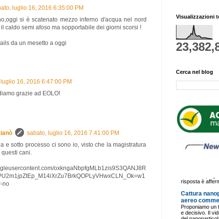
ato, luglio 16, 2016 6:35:00 PM
Visualizzazioni t
rno,oggi si è scatenato mezzo inferno d'acqua nel nord
il caldo semi afoso ma sopportabile dei giorni scorsi !
ails da un mesetto a oggi
23,382,
Cerca nel blog
 luglio 16, 2016 6:47:00 PM
endiamo grazie ad EOLO!
ianò
sabato, luglio 16, 2016 7:41:00 PM
lia e sotto processo ci sono io, visto che la magistratura
questi cani.
googleusercontent.com/oxkngaNbpfgMLb1zis9S3QANJ8R
U2m1jpZtEp_M14iXrZu7BrkQOPLyVHwxCLN_Ok=w1
-no