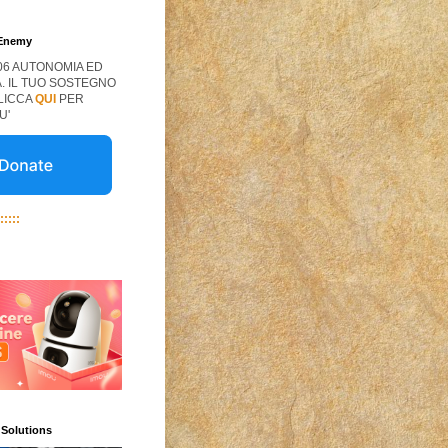
 Enemy
06 AUTONOMIA ED
. IL TUO SOSTEGNO
CLICCA
QUI
PER
U'
:::::
 Solutions