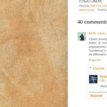
Etichette:
Bell X-2s
,
che
tankerenemy
Pubblic
40 commenti
6174
sabato,
Chiaro esempi
bellici di ir
popolazione)
"condensa" o 
da diffondere i
Rispondi
Risposte
Rosa
PM
Vecch
Rispondi