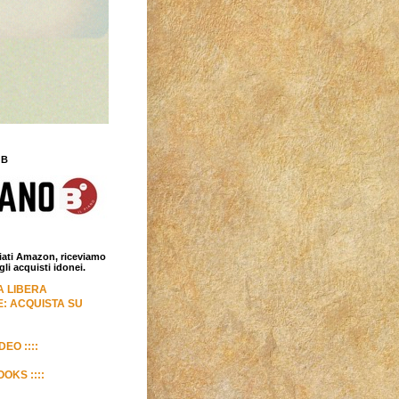
 B
iliati Amazon, riceviamo
i acquisti idonei.
LA LIBERA
: ACQUISTA SU
DEO ::::
OKS ::::