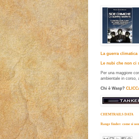
La guerra climatica 
Le nubi che non ci 
Per una maggiore com
ambientale in corso, 
Chi è Wasp?
CLICC
CHEMTRAILS DATA
Range finder: come si sono 