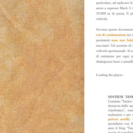
particolare, ad esplorare 
aereo a superare Mach 3: 
19.800 m di quota. Il pil
velocità.
Sovente questo documento
scie di condensazione
(in i
persistenti
sono una falsi
traccianti. Ciò permise di
velivolo sperimentale. Si n
di emissione per ogni p
distinguono bene i cannelli
Loading the player...
SOSTIENI TA
Comitato "Tanker 
denuncia dello sp
clandestina", tr
traduzioni e per 
polveri sottili
).
quotidiano con il
anni il blog "Ta
grazie al contribut