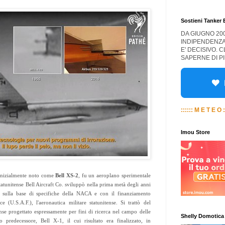
Sostieni Tanker
DA GIUGNO 20
INDIPENDENZA
E' DECISIVO. 
SAPERNE DI PI
:::::: M E T E O :
Imou Store
 inizialmente noto come
Bell XS-2
, fu un aeroplano sperimentale
tatunitense Bell Aircraft Co. sviluppò nella prima metà degli anni
sulla base di specifiche della NACA e con il finanziamento
ce (U.S.A.F.), l'aeronautica militare statunitense. Si trattò del
nse progettato espressamente per fini di ricerca nel campo delle
Shelly Domotica
o predecessore, Bell X-1, il cui risultato era finalizzato, in