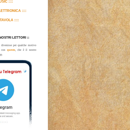
SIC ::::
LETTRONICA ::::
TAVOLA ::::
 NOSTRI LETTORI ::
 divenisse per qualche motivo
te con
questo
, che è il nostro
up.