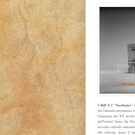
Il
Bell X-2 "Starbuster
",
che l'azienda aeronautica s
Cinquanta del XX secolo 
dell'United States Air For
secondo velivolo statunite
alte velocità, dopo il su