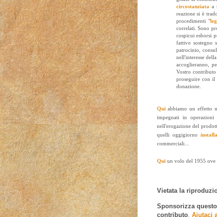
circostanziata
a t
reazione si è trado
procedimenti "
leg
correlati. Sono pr
cospicui esborsi 
fattivo sostegno 
patrocinio, consu
nell'interesse dell
accoglieranno, pe
Vostro contributo
proseguire con il
donazione.
Qui
abbiamo un effetto mo
impegnati in operazioni 
nell'erogazione del prodott
quelli oggigiorno
installa
commerciali...
Qui
un volo del 1955 ove i
Vietata la riproduzion
Sponsorizza questo e
contributo
.
Aiutaci 