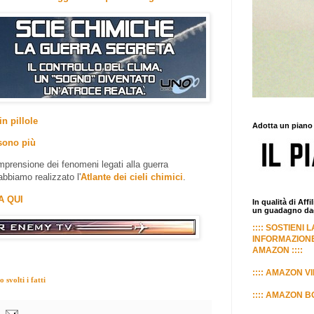
in pillole
Adotta un piano
sono più
prensione dei fenomeni legati alla guerra
abbiamo realizzato l'
Atlante dei cieli chimici
.
A QUI
In qualità di Aff
un guadagno dagl
:::: SOSTIENI 
INFORMAZIONE
AMAZON ::::
:::: AMAZON VI
svolti i fatti
:::: AMAZON BO