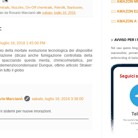
:::: AMAZON MU
mtrails
,
Nozzles
,
On-Off chemtrails
,
Retrofit
,
Starbuster
,
:::: AMAZON E
ato da
Rosario Marcianò
alle
sabato, luglio 16, 2016
:::: AMAZON A 
:
:: AVVISO PER I
 luglio 16, 2016 1:45:00 PM
Nel caso questo blog
o della mortale evoluzione tecnologica dei dispositivi
inaccessibile, prova
rorazione (dicasi anche fumigazione controllata della
archivio-blog di back
 spacciando questa merda, chimico/metallica, per
demenziocondensara! Dunque, ottimo articolo Straker:
n tutto il globo
rio Marcianò
sabato, luglio 16, 2016 3:38:00
i sistemi per nuove irrorazioni.