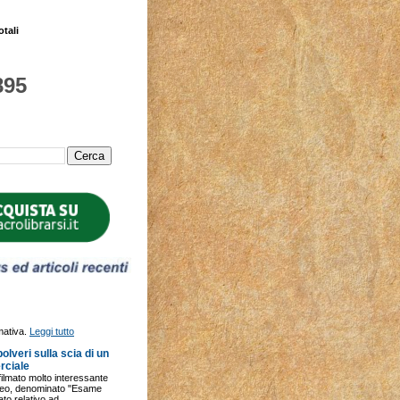
otali
895