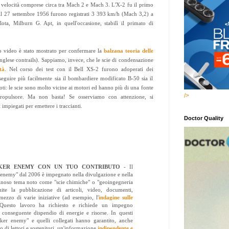
le velocità comprese circa tra Mach 2 e Mach 3. L'X-2 fu il primo
il 27 settembre 1956 furono registrati 3 393 km/h (Mach 3,2) a
ota, Milburn G. Apt, in quell'occasione, stabilì il primato di
 video è stato mostrato per confermare la
balzana teoria delle
nglese contrails). Sappiamo, invece, che le scie di condensazione
tà
. Nel corso dei test con il Bell XS-2 furono adoperati dei
 seguire più facilmente sia il bombardiere modificato B-50 sia il
oti: le scie sono molto vicine ai motori ed hanno più di una fonte
/>
ropulsore. Ma non basta! Se osserviamo con attenzione, si
 impiegati per emettere i traccianti.
Doctor Quality
NKER ENEMY CON UN TUO CONTRIBUTO
- Il
enemy" dal 2006 è impegnato nella divulgazione e nella
inoso tema noto come "scie chimiche" o "geoingegneria
amite la pubblicazione di articoli, video, documenti,
mezzo di varie iniziative (ad esempio, l'
indagine sulle
 Questo lavoro ha richiesto e richiede un impegno
 conseguente dispendio di energie e risorse. In questi
nker enemy" e quelli collegati hanno garantito, anche
o di lettori e sostenitori, un'informazione
indipendente e