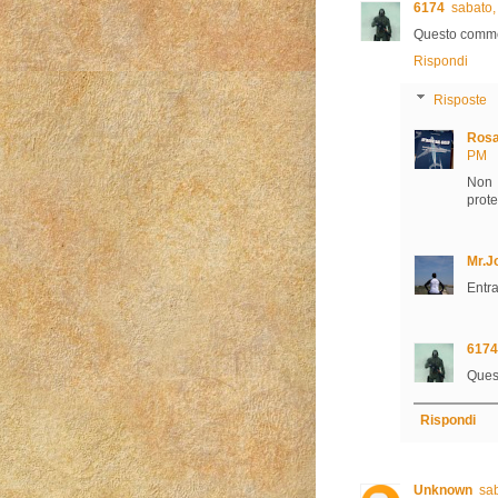
6174
sabato,
Questo commen
Rispondi
Risposte
Rosa
PM
Non 
prote
Mr.J
Entr
6174
Quest
Rispondi
Unknown
sab