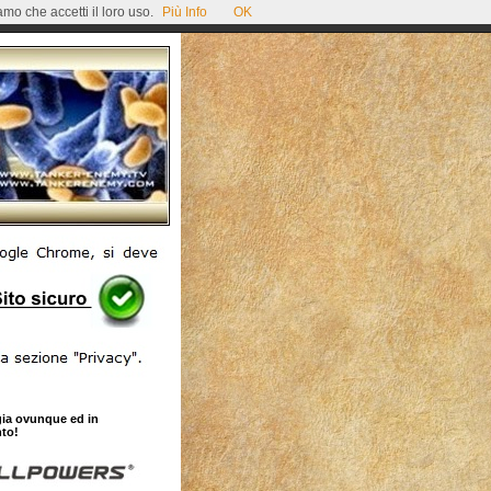
mo che accetti il loro uso.
Più Info
OK
gia ovunque ed in
to!