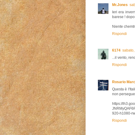
Mr.Jones
sab
Ieri era inve
barese ! dopo 
Niente chemtr
Rispondi
6174
sabato,
...il vento, r
Rispondi
Rosario Marc
Questa è l'Ita
non persegue 
https://lh3.
JNRMyQAF6P
920-h1080-rw
Rispondi