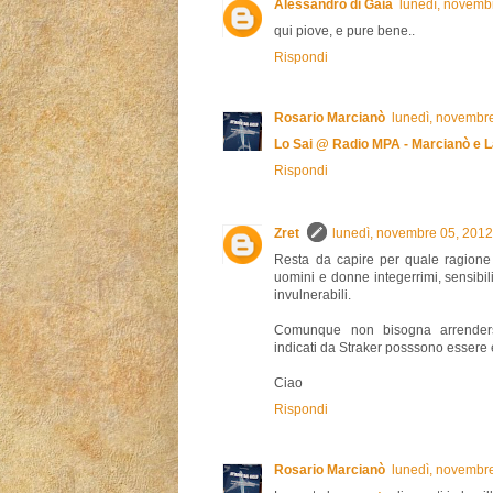
Alessandro di Gaia
lunedì, novemb
qui piove, e pure bene..
Rispondi
Rosario Marcianò
lunedì, novembr
Lo Sai @ Radio MPA - Marcianò e 
Rispondi
Zret
lunedì, novembre 05, 201
Resta da capire per quale ragione 
uomini e donne integerrimi, sensibil
invulnerabili.
Comunque non bisogna arrenders
indicati da Straker posssono essere e
Ciao
Rispondi
Rosario Marcianò
lunedì, novembr