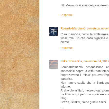
http://www.losai.eu/a-bergamo-le-sc
Rispondi
Rosario Marcianò
domenica, novem
Ciao Damocle, vedo la sofferenza
fosse mia. So che cosa significa e
niente.
Rispondi
mike
domenica, novembre 04, 2012
Bombardamento pesantissimo an
impossibili sopra la città) con temp
ringraziavano il "cielo" per aver l'
paradiso.
Non hanno capito che la Sardegna
inferno.
Al diavolo militari, meteorologi, gior
La finisco qui per non sporcare co
blog.
Grazie, Straker, Zret e grazie amici.