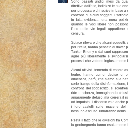
Sono passati undici mesi da qua
direttive dall'alto, indirizzò le sue e
per processare chi scrive in base a 
confronti di alcuni soggetti. L'articol
in tutta evidenza, una mera petizi
quando le voci libere non possono
l'uso delle vie legali appartiene a
censura.
Spiace rilevare che alcuni soggetti, e
per l'Italia, hanno pensato di dover
Tanker Enemy e dai suoi rappresent
agire più liberamente e svincolarsi
processi che vedono ingiustamente i
Alcuni attivisti, temendo di essere ass
toghe, hanno quindi deciso di c
dimentica, però, che siamo alle batt
certe frange della disinformazione, is
confronti del sottoscritto, si scontrer
ride e scherza, immaginando chissà
amaramente deluso, ma correrà il ris
ad imputato. Il discorso vale anche 
i loro castelli sulle macerie del
nessuno escluso, rimarranno delusi.
Resta il fatto che le divisioni tra Comi
la geoinegneria fanno esattamente i