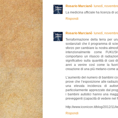
Rosario Marcianò
lunedì, novembr
La medicina ufficiale ha licenza di u
Rispondi
Rosario Marcianò
lunedì, novembr
Terraformazione della terra per u
sostanziali che il programma di sci
sforzo per cambiare la nostra atmosfe
intenzionalmente come FUKUSHI
comportano un rilascio di radiazio
significativo sulla quantità di casi
anni a venire così come la fuoriu
creazione di una più metano-come am
L’aumento del numero di bambini co
prove che l’esposizione alle radiazi
una elevata incidenza di autis
particolarmente apprezzato dal pro
i bambini autistici hanno una magg
preveggenti (capacità di vedere nel f
http://www.iconicon.it/blog/2012/11/le
Rispondi