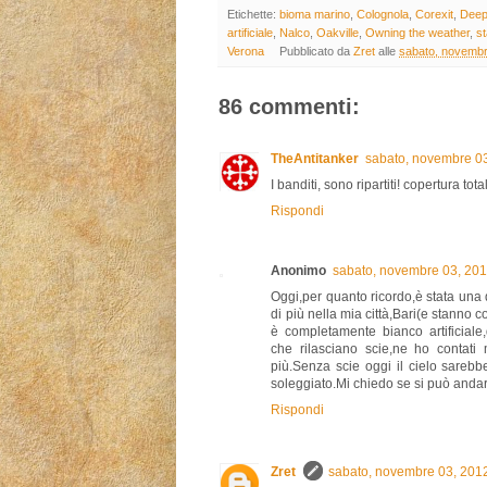
Etichette:
bioma marino
,
Colognola
,
Corexit
,
Deep
artificiale
,
Nalco
,
Oakville
,
Owning the weather
,
st
Verona
Pubblicato da
Zret
alle
sabato, novembr
86 commenti:
TheAntitanker
sabato, novembre 0
I banditi, sono ripartiti! copertura tota
Rispondi
Anonimo
sabato, novembre 03, 20
Oggi,per quanto ricordo,è stata una 
di più nella mia città,Bari(e stanno c
è completamente bianco artificiale,
che rilasciano scie,ne ho contati
più.Senza scie oggi il cielo sareb
soleggiato.Mi chiedo se si può andar
Rispondi
Zret
sabato, novembre 03, 201