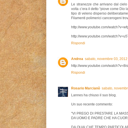
Le stranezze che arrivano dal cielo
volta c’era il detto “piove come Dio 
tipo di veleno disperso deliberatame
Filamenti polimerici cancerogeni trova
http://www.youtube.com/watch?v=w
http://www.youtube.com/watch?v=u
Rispondi
Andrea
sabato, novembre 03, 2012
http://www.youtube.com/watch?v=8
Rispondi
Rosario Marcianò
sabato, novembr
Lannes ha chiuso il suo blog.
Un suo recente commento:
"VI PREGO DI PRESTARE LA MASS
DA UOMO E PADRE CHE HA CUORE 
DA QUALCHE TEMPO PARTICOLARI 