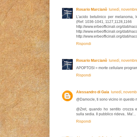
Rosario Marcianò
lunedì, novembr
L’acido betulinico per melanoma, 
(Ref. 1036-1041, 1127,1128,1166
http://www.erbeofficinali.org/dati/nac
http://www.erbeofficinali.org/dati/nac
http://www.erbeofficinali.org/dati/nacc
Rispondi
Rosario Marcianò
lunedì, novembr
APOPTOSI = morte cellulare progr
Rispondi
Alessandro di Gaia
lunedì, novemb
@Damocle, ti sono vicino in questo
@Zret, quando ho sentito crozza e 
sulla sedia. Il pubblico rideva.. Ma'...
Rispondi