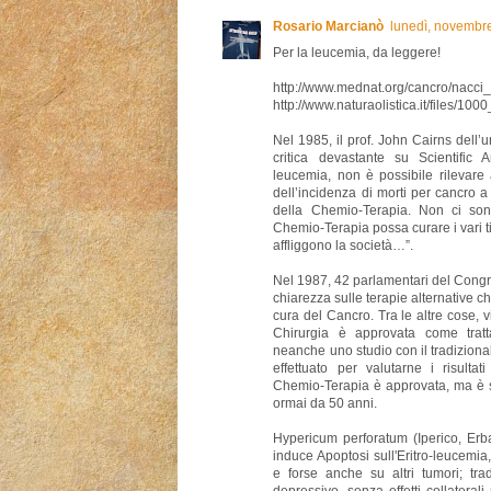
Rosario Marcianò
lunedì, novembr
Per la leucemia, da leggere!
http://www.mednat.org/cancro/nacci
http://www.naturaolistica.it/files/10
Nel 1985, il prof. John Cairns dell’
critica devastante su Scientific 
leucemia, non è possibile rilevare
dell’incidenza di morti per cancro 
della Chemio-Terapia. Non ci son
Chemio-Terapia possa curare i vari t
affliggono la società…”.
Nel 1987, 42 parlamentari del Cong
chiarezza sulle terapie alternative 
cura del Cancro. Tra le altre cose, 
Chirurgia è approvata come trat
neanche uno studio con il tradiziona
effettuato per valutarne i risult
Chemio-Terapia è approvata, ma è s
ormai da 50 anni.
Hypericum perforatum (Iperico, Erb
induce Apoptosi sull'Eritro-leucemi
e forse anche su altri tumori; tr
depressivo, senza effetti collaterali 