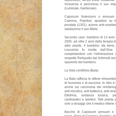
Viceversa è pericoloso il suo imp
(Luminale, Gardenale).
Capsicum frutescens o annuum 
Caienna, Paprika): apoptosi su 
prostata (1351); azione anti-ossidante
valutazione il suo Miele.
Secondo caso: bambino di 13 anni a
2005, ad oltre 2 anni dalla terapia
altre piante, il bambino sta bene
Leucemia fu risolta dall’Aloe
completandosi con l’eliminazione d
sospetta Reliquatio dai linfonodi asc
spavento del bambino.
La Sida cordifolia (Bala)
La Bala rafforza le difese immunitarie
di leucemia e di sarcoma. In vitro 
anche sul carcinoma del rinofaring
anti-micotica, anti-batterica, anti-vir
Efedrina, sostanza tossica, pa
cardiopatici e ipertesi. Tale piant
solo a dosaggi che il medico ritiene s
Bacche di Capsicum annuum e fr
rosso, Pepe di Caienna, Paprika). I