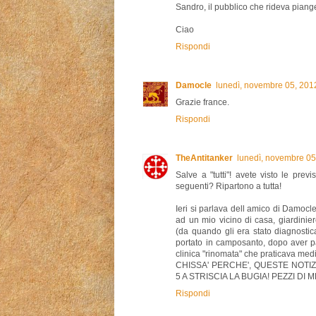
Sandro, il pubblico che rideva pianger
Ciao
Rispondi
Damocle
lunedì, novembre 05, 201
Grazie france.
Rispondi
TheAntitanker
lunedì, novembre 0
Salve a "tutti"! avete visto le pre
seguenti? Ripartono a tutta!
Ieri si parlava dell amico di Damocl
ad un mio vicino di casa, giardinier
(da quando gli era stato diagnostic
portato in camposanto, dopo aver pa
clinica "rinomata" che praticava medic
CHISSA' PERCHE', QUESTE NOT
5 A STRISCIA LA BUGIA! PEZZI DI
Rispondi