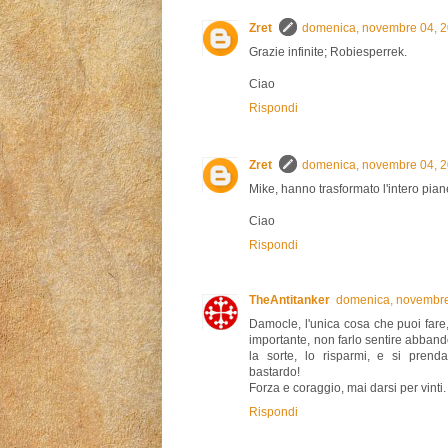
Zret
domenica, novembre 04, 
Grazie infinite; Robiesperrek.
Ciao
Rispondi
Zret
domenica, novembre 04, 
Mike, hanno trasformato l'intero piane
Ciao
Rispondi
TheAntitanker
domenica, novembre
Damocle, l'unica cosa che puoi fare,
importante, non farlo sentire abban
la sorte, lo risparmi, e si prend
bastardo!
Forza e coraggio, mai darsi per vinti.
Rispondi