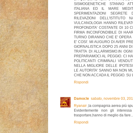
SISMOGENETICHE STANNO AT
ITALIANA ED IL MARE MEDI
SPERIMENTAZIONI SEGRETE 
RILEVAZIONI DELL'ISTITUTO 
VULCANOLOGIA HANNO RILEVAT
PROFONDITA' COSTANTE DI 10 CH
FIRMA INCONFONDIBILE DI HAAR
TURNO DIRANNO CHE E' OPERA 
E' COSI'. MI AUGURO DI AVER P
GIORNALISTICA DOPO 25 ANNI D
TRATTA DI ALLARMISMO.IN OGN
PREPARIAMOCI AL PEGGIO. CI 
POLITICANTI CRIMINALI VENDU
NELLA MIGLIORE DELLE IPOTES
LE AUTORITA' SANNO MA NON M
CHE NON ACCADA IL PEGGIO. SU LA
Rispondi
Damocle
sabato, novembre 03, 20
Ryanair
,la compagnia aerea più sp
Evidentemente non gli interessa
trasportare,hanno di meglio da fare...
Rispondi