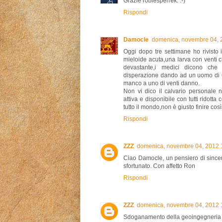
Grazie robiesperrek. :-)
Rispondi
Damocle
domenica, novembre 04, 
Oggi dopo tre settimane ho rivisto
mieloide acuta,una larva con venti 
devastante,i medici dicono che 
disperazione dando ad un uomo di 
manco a uno di venti danno.
Non vi dico il calvario personale
attiva e disponibile con tutti ridotta
tutto il mondo,non è giusto finire cos
Rispondi
ZZZ
domenica, novembre 04, 2012 
Ciao Damocle, un pensiero di sincer
sfortunato. Con affetto Ron
Rispondi
ZZZ
domenica, novembre 04, 2012 
Sdoganamento della geoingegneria 