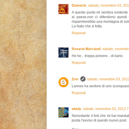
Damocle
sabato, novembre 03, 20
A questo punto mi sembra evidente 
al paese,non ci difendono quindi t
risparmierebbe una montagna di sol
La Nato che si fotta.
Rispondi
Rosario Marcianò
sabato, novembr
He he... troppa polvere... di bario.
Rispondi
Zret
sabato, novembre 03, 201
Lannes ha sentore di uno sconquasso 
Rispondi
wlady
sabato, novembre 03, 2012 
Nonostante il link che mi hai mandat
posta l'avviso di questo nuovo post.