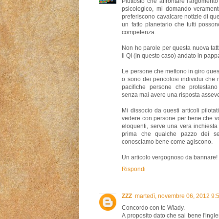
Piuttosto che affrontare l'argomento
psicologico, mi domando veramente
preferiscono cavalcare notizie di qu
un fatto planetario che tutti posso
competenza.
Non ho parole per questa nuova tatt
il QI (in questo caso) andato in pap
Le persone che mettono in giro questi
o sono dei pericolosi individui che
pacifiche persone che protestano 
senza mai avere una risposta asseve
Mi dissocio da questi articoli pilota
vedere con persone per bene che vo
eloquenti, serve una vera inchiesta gi
prima che qualche pazzo dei servi
conosciamo bene come agiscono.
Un articolo vergognoso da bannare!
Rispondi
ZZZ
martedì, novembre 06, 2012 9:
Concordo con te Wlady.
A proposito dato che sai bene l'ingl