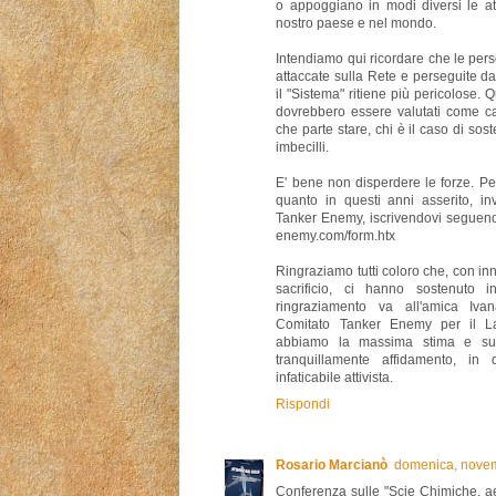
o appoggiano in modi diversi le att
nostro paese e nel mondo.
Intendiamo qui ricordare che le p
attaccate sulla Rete e perseguite d
il "Sistema" ritiene più pericolose.
dovrebbero essere valutati come ca
che parte stare, chi è il caso di soste
imbecilli.
E' bene non disperdere le forze. P
quanto in questi anni asserito, in
Tanker Enemy, iscrivendovi seguendo
enemy.com/form.htx
Ringraziamo tutti coloro che, con in
sacrificio, ci hanno sostenuto i
ringraziamento va all'amica Iva
Comitato Tanker Enemy per il Laz
abbiamo la massima stima e su
tranquillamente affidamento, in 
infaticabile attivista.
Rispondi
Rosario Marcianò
domenica, novem
Conferenza sulle "Scie Chimiche, aer