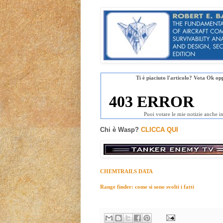
Ti è piaciuto l'articolo? Vota Ok op
Puoi votare le mie notizie anche i
Chi è Wasp?
CLICCA QUI
CHEMTRAILS DATA
Range finder: come si sono svolti i fatti