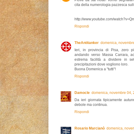
cita della numerologia pazzesca sulle e
http://www.youtube.com/watch?v
Rispondi
TheAntitanker
domenica, novembre
Ieri, in provincia di Pisa, zero 
andando verso Massa Carrara, ac
estrema facilità a dividere in sett
precipitazioni dove vogliono loro.
Buona Domenica a "tutti"!
Rispondi
Damocle
domenica, novembre 04, 
Da ieri giornata tipicamente autu
debole ma continua.
Rispondi
Rosario Marcianò
domenica, novem