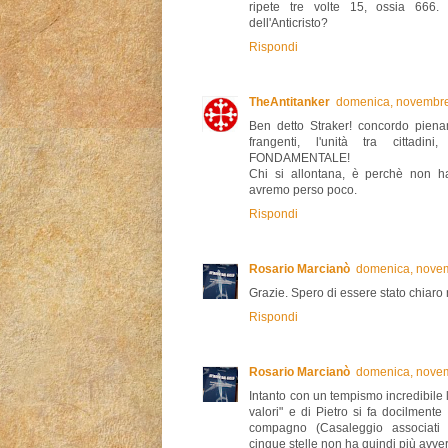
ripete tre volte 15, ossia 666.
dell'Anticristo?
Rispondi
TheAntitanker
domenica, novembre
Ben detto Straker! concordo pienam
frangenti, l'unità tra cittadin
FONDAMENTALE!
Chi si allontana, è perchè non ha
avremo perso poco.
Rispondi
Rosario Marcianò
domenica, novem
Grazie. Spero di essere stato chiaro 
Rispondi
Rosario Marcianò
domenica, novem
Intanto con un tempismo incredibile la
valori" e di Pietro si fa docilmente
compagno (Casaleggio associati e
cinque stelle non ha quindi più avvers