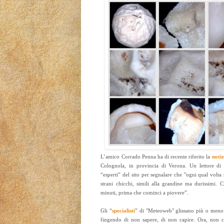
L’amico Corrado Penna ha di recente riferito la
notiz
Colognola, in provincia di Verona. Un lettore di "
“esperti” del sito per segnalare che "ogni qual volt
strani chicchi, simili alla grandine ma durissimi. 
minuti, prima che cominci a piovere”.
Gli “
specialisti
” di "Meteoweb" glissano più o meno 
fingendo di non sapere, di non capire. Ora, non 