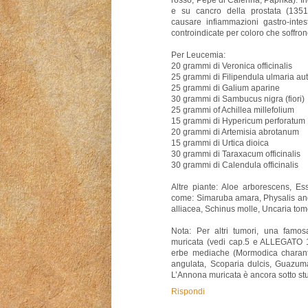
e su cancro della prostata (1351
causare infiammazioni gastro-intes
controindicate per coloro che soffrono
Per Leucemia:
20 grammi di Veronica officinalis
25 grammi di Filipendula ulmaria au
25 grammi di Galium aparine
30 grammi di Sambucus nigra (fiori)
25 grammi of Achillea millefolium
15 grammi di Hypericum perforatum
20 grammi di Artemisia abrotanum
15 grammi di Urtica dioica
30 grammi di Taraxacum officinalis
30 grammi di Calendula officinalis
Altre piante: Aloe arborescens, Ess
come: Simaruba amara, Physalis angu
alliacea, Schinus molle, Uncaria to
Nota: Per altri tumori, una famos
muricata (vedi cap.5 e ALLEGATO 1
erbe mediache (Mormodica charantia
angulata, Scoparia dulcis, Guazuma
L’Annona muricata è ancora sotto stu
Rispondi