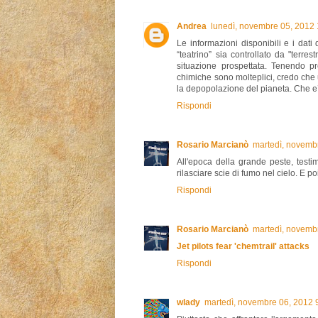
Andrea
lunedì, novembre 05, 2012
Le informazioni disponibili e i dati
“teatrino” sia controllato da "terrest
situazione prospettata. Tenendo pr
chimiche sono molteplici, credo che u
la depopolazione del pianeta. Che e
Rispondi
Rosario Marcianò
martedì, novemb
All'epoca della grande peste, testi
rilasciare scie di fumo nel cielo. E p
Rispondi
Rosario Marcianò
martedì, novemb
Jet pilots fear 'chemtrail' attacks
Rispondi
wlady
martedì, novembre 06, 2012 