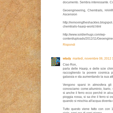
documento. Sembra interessante. C
Geoengineering, Chemtrails, HAAR
Ascension
http://removingtheshackles.blogspo
chemtrails-haarp-world.html
http://www.soldierhugs.com/wp-
content/uploads/2012/11/Geoengine
Rispondi
wlady
martedì, novembre 06, 2012 
Ciao Ron,
parla delle Haarp, e delle scie chim
raccogliendo la povere cosmica pe
galassia e sta aumentando la sua att
Vengono sparsi in atmosfera gli 
conosciamo come:alluminio, bario, st
si anche il ferro ecco perché in al
pioggia rossa, si sa che il ferro si 
quando si mischia all'acqua diventa 
Tutto questo viene fatto con con 
cielo, ogni ora di ogni giorno.