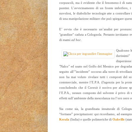
corpuscoli, ma è evidente che il fenomeno è di natura 
puntini. L’avvicinamento di un fronte imbrifero, 
nuvolosi, le diaboliche tecnologie atte a controllare i
di una manipolazione militare che può spiegare quest
E’ ovvio che è necessario un’analisi per pronunci
"grandine" caduta a Colognola. Pertanto invitiamo even
di esami
ad hoc
.
Qualcuno ha
durissimi
dispersione
"Nalco" ed usato nel Golfo del Messico per degradare
seguito all’”incidente” occorso alla torre di trivell
non ha mai voluto rivelare tutti i composti del sol
commerciale, mentre l’E.P.A. (l'agenzia per la prote
concludendo che il Corexit è nocivo per alcune sp
l’E.P.A., nessun composto del solvente è privo di t
effetti sull’ambiente della mescolanza tra l’oro nero e
Sia come sia, la grandinata innaturale di Cologn
“fortiane” precipitazioni: qui ricordiamo, ad esempio,
Kerala
(India) e quelle polimeriche di
Oakville
(stat