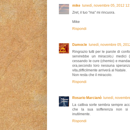
mike
lunedì, novembre 05, 2012 12
Zret, il tuo "ma" mi rincuora.
Mike
Rispondi
Damocle
lunedì, novembre 05, 201
Ringrazio tutti per le parole di con
servirebbe un miracolo,i medici 
cessando le cure (chemio) e mandan
ora,secondo loro nessuna speranza
vita,difficilmente arriverà al Natale.
Non resta che il miracolo.
Rispondi
Rosario Marcianò
lunedì, novembr
La cattiva sorte sembra sempre acca
che la sua sofferenza non si p
inutilmente.
Rispondi