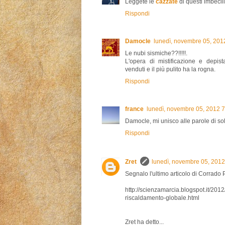
Leggete le
cazzate
di questi imbecill
Rispondi
Damocle
lunedì, novembre 05, 201
Le nubi sismiche??!!!!!.
L'opera di mistificazione e depista
venduti e il più pulito ha la rogna.
Rispondi
france
lunedì, novembre 05, 2012 
Damocle, mi unisco alle parole di sol
Rispondi
Zret
lunedì, novembre 05, 201
Segnalo l'ultimo articolo di Corrado
http://scienzamarcia.blogspot.it/2012
riscaldamento-globale.html
Zret ha detto...