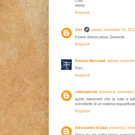
Ciao,
wlady
Rispondi
Zret
sabato, novembre 03, 201
Il bario (barùs) pesa, Damocle.
Rispondi
Rosario Marcianò
sabato, novembr
Porc...
Rispondi
robiesperrek
domenica, novembre 
quoto damocle!! che la nato e tutt
scendiletto di un sistema inqualificab
Rispondi
Alessandro di Gaia
domenica, nov
Piove da sta notte! Vorrei segnala