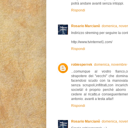
potrà andare avanti senza intoppi.
Rispondi
Rosario Marcianò
domenica, novem
Indirizzo streming per seguire la con
http://www.tvinternet1.com/
Rispondi
robiesperrek
domenica, novembre 
...comunque al vostro fianco,cont
strapotere dei "vecchi" che domina
facendosi scudo con la manovalan
senza scrupoli,infiltrati,con incari
società! è proprio perchè aborro l
cedere al ricatto,e conseguentemen
antonio. avanti a testa alta!!
Rispondi
Rosario Marcianò
domenica, novem