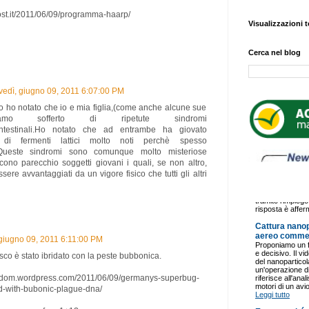
post.it/2011/06/09/programma-haarp/
Visualizzazioni t
Cerca nel blog
vedì, giugno 09, 2011 6:07:00 PM
o ho notato che io e mia figlia,(come anche alcune sue
bbiamo sofferto di ripetute sindromi
?)intestinali.Ho notato che ad entrambe ha giovato
e di fermenti lattici molto noti perchè spesso
i.Queste sindromi sono comunque molto misteriose
cono parecchio soggetti giovani i quali, se non altro,
ere avvantaggiati da un vigore fisico che tutti gli altri
 giugno 09, 2011 6:11:00 PM
esco è stato ibridato con la peste bubbonica.
reedom.wordpress.com/2011/06/09/germanys-superbug-
d-with-bubonic-plague-dna/