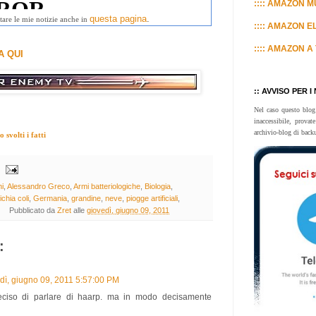
:::: AMAZON MU
questa pagina
.
tare le mie notizie anche in
:::: AMAZON E
:::: AMAZON A 
A QUI
:: AVVISO PER I
Nel caso questo blog
inaccessibile, prova
archivio-blog di back
svolti i fatti
i
,
Alessandro Greco
,
Armi batteriologiche
,
Biologia
,
chia coli
,
Germania
,
grandine
,
neve
,
piogge artificiali
,
Pubblicato da
Zret
alle
giovedì, giugno 09, 2011
:
dì, giugno 09, 2011 5:57:00 PM
 deciso di parlare di haarp. ma in modo decisamente