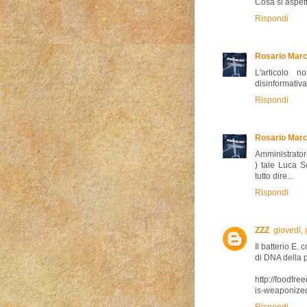
Cosa si aspet
Rispondi
Rosario Marc
L'articolo 
disinformativa
Rispondi
Rosario Marc
Amministratore 
) tale Luca So
tutto dire...
Rispondi
ZZZ
giovedì,
Il batterio E.
di DNA della 
http://foodf
is-weaponize
Rispondi