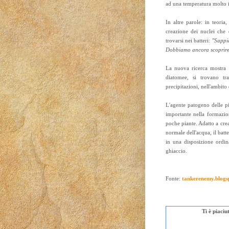
ad una temperatura molto inf
In altre parole: in teoria
creazione dei nuclei che
trovarsi nei batteri: "
Sappia
Dobbiamo ancora scoprire 
La nuova ricerca mostra 
diatomee, si trovano tr
precipitazioni, nell'ambito 
L'agente patogeno delle p
importante nella formazio
poche piante. Adatto a cre
normale dell'acqua, il batt
in una disposizione ordin
ghiaccio.
Fonte:
tankerenemy.blogs
Ti è piaci