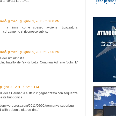
ta ancora a fare 1+1?
ianò
giovedì, giugno 09, 2011 6:13:00 PM
non ha firma, come spesso avviene. Spazzatura
 il cui zampino si riconosce subito.
ianò
giovedì, giugno 09, 2011 6:17:00 PM
del sito (ilpost.it
fri, fratello dell'ex di Lotta Continua Adriano Sofri. E'
 giugno 09, 2011 6:22:00 PM
 coli della Germania è stato ingegnerizzato con sequenze
peste bubbonica
reedom.wordpress.com/2011/06/09/germanys-superbug-
d-with-bubonic-plague-dna/