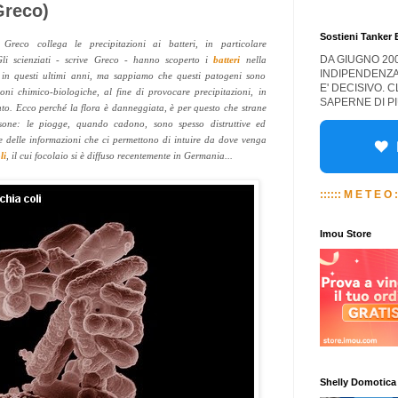
Greco)
Sostieni Tanker
 Greco collega le precipitazioni ai batteri, in particolare
DA GIUGNO 20
Gli scienziati - scrive Greco - hanno scoperto i
batteri
nella
INDIPENDENZA
 in questi ultimi anni, ma sappiamo che questi patogeni sono
E' DECISIVO. 
ioni chimico-biologiche, al fine di provocare precipitazioni, in
SAPERNE DI PI
to. Ecco perché la flora è danneggiata, è per questo che strane
sone: le piogge, quando cadono, sono spesso distruttive ed
sce delle informazioni che ci permettono di intuire da dove venga
li
, il cui focolaio si è diffuso recentemente in Germania...
:::::: M E T E O :
Imou Store
Shelly Domotica