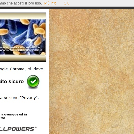
mo che accetti il loro uso.
Più Info
OK
gia ovunque ed in
to!