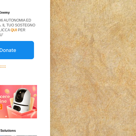
 Enemy
06 AUTONOMIA ED
. IL TUO SOSTEGNO
CLICCA
QUI
PER
U'
:::::
 Solutions