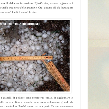
onsabili della sua formazione. "
Quello che possiamo affermare è
lo nella creazione della grandine. Ora, quanto ciò sia importante
cora noto
", ha dichiarato Christner.
i granelli di polvere sono considerati capaci di agglutinare le
nelle nuvole fino a quando non sono abbastanza grandi da
eve o nevischio. Perché questo accada, però, l'acqua deve essere