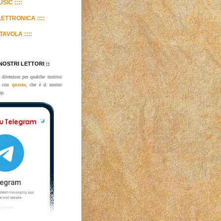
SIC ::::
LETTRONICA ::::
TAVOLA ::::
 NOSTRI LETTORI ::
 divenisse per qualche motivo
te con
questo
, che è il nostro
up.