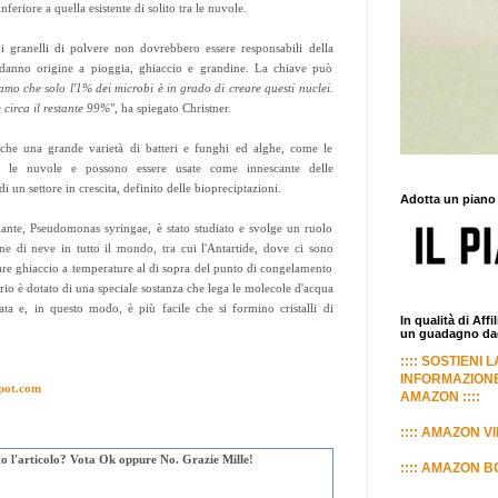
eriore a quella esistente di solito tra le nuvole.
, i granelli di polvere non dovrebbero essere responsabili della
 danno origine a pioggia, ghiaccio e grandine. La chiave può
mo che solo l'1% dei microbi è in grado di creare questi nuclei.
circa il restante 99%
", ha spiegato Christner.
che una grande varietà di batteri e funghi ed alghe, come le
a le nuvole e possono essere usate come innescante delle
di un settore in crescita, definito delle biopreciptazioni.
Adotta un piano
iante, Pseudomonas syringae, è stato studiato e svolge un ruolo
ne di neve in tutto il mondo, tra cui l'Antartide, dove ci sono
are ghiaccio a temperature al di sopra del punto di congelamento
erio è dotato di una speciale sostanza che lega le molecole d'acqua
ata e, in questo modo, è più facile che si formino cristalli di
In qualità di Aff
un guadagno dagl
:::: SOSTIENI 
INFORMAZIONE
pot.com
AMAZON ::::
:::: AMAZON VI
uto l'articolo? Vota Ok oppure No. Grazie Mille!
:::: AMAZON BO