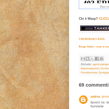
Puoi vo
Chi è Wasp?
CLICC
CHEMTRAILS DATA
Range finder: come si sono 
Etichette:
agenti patogen
biopreciptazioni
,
Escheri
Pseudomonas Syringae
69 commenti
andrea
giove
Ilpost.it ha
fuorviante