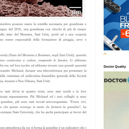
mosfera possono essere la scintilla necessaria per grandinate e
iugno del 2010, una grandinata con chicchi di più di cinque
nello stato del Montana, Stati Uniti, portò ad a una scoperta
sono essere responsabili della formazione di pioggia, neve e
/>
ersity (Stato del Montana a Bozeman, negli Stati Uniti), quando
anno cominciato a cadere, rompendo le finestre. Li abbiamo
 che era nel loro nucleo ed abbiamo trovato una grande quantità
Doctor Quality
lexander Michaud, durante una teleconferenza per presentare la
 della centesima ed undicesima Assemblea generale della Società
ia, tenutasi a New Orleans, Stati Uniti.
o stati divisi in quattro strati, sono stati sciolti e la loro
lizzata separatamente. Più Michaud ed i suoi colleghi si sono
a grandine, più sono stati trovati microorganismi. "
Erano vivi,
io che questo avvenga in modo da formare la grandine
", ha
ouisiana State University, che ha anche partecipato ai lavori del
one atmosferica da cui si forma la grandine è un indicatore che i