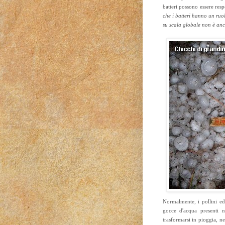
batteri possono essere resp
che i batteri hanno un ruo
su scala globale non è an
Normalmente, i pollini ed 
gocce d'acqua presenti 
trasformarsi in pioggia, n