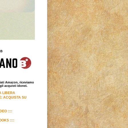
 B
iliati Amazon, riceviamo
i acquisti idonei.
LA LIBERA
: ACQUISTA SU
DEO ::::
OKS ::::