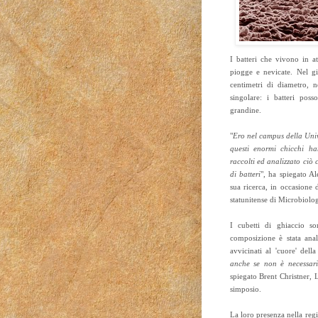
I batteri che vivono in at
piogge e nevicate. Nel g
centimetri di diametro, 
singolare: i batteri pos
grandine.
"
Ero nel campus della Univ
questi enormi chicchi h
raccolti ed analizzato ciò
di batteri
", ha spiegato A
sua ricerca, in occasione
statunitense di Microbiolog
I cubetti di ghiaccio son
composizione è stata ana
avvicinati al 'cuore' dell
anche se non è necessar
spiegato Brent Christner, L
simposio.
La loro presenza nella regi