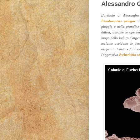
Alessandro 
L'articolo di Alessandro
Pseudomonas syringae
. 
pioggia e nella grandine
diffusi, durante le operaz
luogo dello ioduro d'argen
malattie uccidono le per
artificiali. L'autore forni
l'aggressivo
Escherichia co