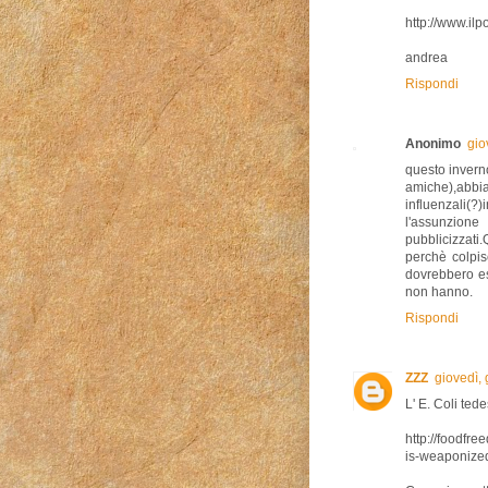
http://www.il
andrea
Rispondi
Anonimo
gio
questo invern
amiche),a
influenzali(
l'assunzion
pubblicizzat
perchè colpis
dovrebbero ess
non hanno.
Rispondi
ZZZ
giovedì,
L' E. Coli ted
http://foodf
is-weaponize