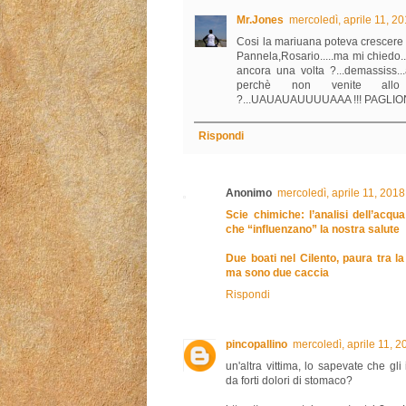
Mr.Jones
mercoledì, aprile 11, 2
Cosi la mariuana poteva crescere m
Pannela,Rosario.....ma mi chiedo..
ancora una volta ?...demassiss...a
perchè non venite allo
?...UAUAUAUUUUAAA !!! PAGLIONI
Rispondi
Anonimo
mercoledì, aprile 11, 201
Scie chimiche: l’analisi dell’acqu
che “influenzano” la nostra salute
Due boati nel Cilento, paura tra 
ma sono due caccia
Rispondi
pincopallino
mercoledì, aprile 11, 
un'altra vittima, lo sapevate che gl
da forti dolori di stomaco?