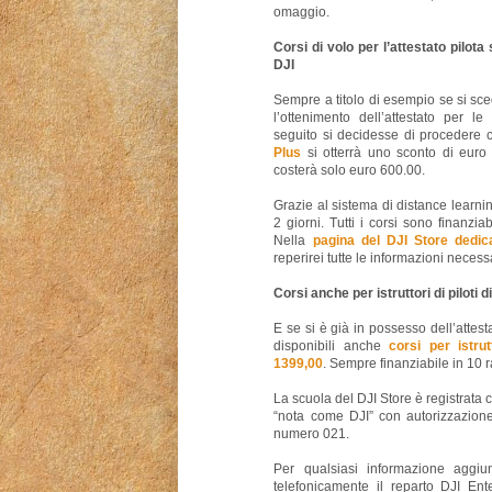
omaggio.
Corsi di volo per l’attestato pilot
DJI
Sempre a titolo di esempio se si sce
l’ottenimento dell’attestato per le
seguito si decidesse di procedere c
Plus
si otterrà uno sconto di euro 
costerà solo euro 600.00.
Grazie al sistema di distance learnin
2 giorni. Tutti i corsi sono finanziab
Nella
pagina del DJI Store dedic
reperirei tutte le informazioni necessa
Corsi anche per istruttori di piloti d
E se si è già in possesso dell’attest
disponibili anche
corsi per istrut
1399,00
. Sempre finanziabile in 10 r
La scuola del DJI Store è registrata c
“nota come DJI” con autorizzazion
numero 021.
Per qualsiasi informazione aggiun
telefonicamente il reparto DJI En