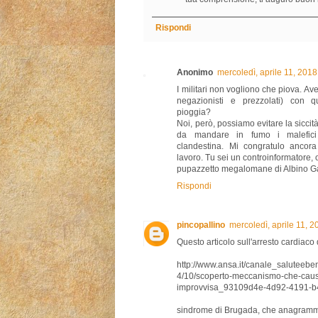
Rispondi
Anonimo
mercoledì, aprile 11, 201
I militari non vogliono che piova. Ave
negazionisti e prezzolati) con q
pioggia?
Noi, però, possiamo evitare la siccit
da mandare in fumo i malefici 
clandestina. Mi congratulo ancora
lavoro. Tu sei un controinformatore, 
pupazzetto megalomane di Albino Ga
Rispondi
pincopallino
mercoledì, aprile 11, 
Questo articolo sull'arresto cardiac
http://www.ansa.it/canale_saluteebe
4/10/scoperto-meccanismo-che-caus
improvvisa_93109d4e-4d92-4191-b4
sindrome di Brugada, che anagramm