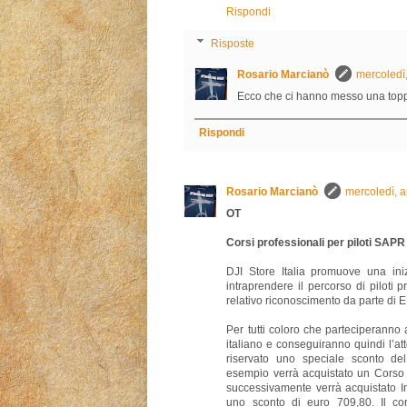
Rispondi
Risposte
Rosario Marcianò
mercoledì
Ecco che ci hanno messo una topp
Rispondi
Rosario Marcianò
mercoledì, a
OT
Corsi professionali per piloti SAPR
DJI Store Italia promuove una ini
intraprendere il percorso di piloti p
relativo riconoscimento da parte di
Per tutti coloro che parteciperanno
italiano e conseguiranno quindi l’at
riservato uno speciale sconto de
esempio verrà acquistato un Corso
successivamente verrà acquistato In
uno sconto di euro 709,80. Il cor