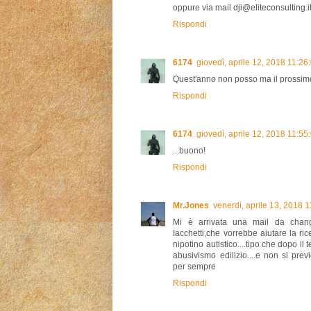
oppure via mail dji@eliteconsulting.i
Rispondi
6174
giovedì, aprile 12, 2018 11:2
Quest'anno non posso ma il prossimo
Rispondi
6174
giovedì, aprile 12, 2018 11:5
...buono!
Rispondi
Mr.Jones
venerdì, aprile 13, 2018 
Mi è arrivata una mail da chan
Iacchetti,che vorrebbe aiutare la ri
nipotino autistico....tipo che dopo il
abusivismo edilizio....e non si p
per sempre
Rispondi