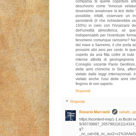
comparsa di quelle coperture artif
descrivono come "innocue velatu
dovessimo avvalorare la tesi delle
possibile, infatti, osservare un
persistenti (il che richiederebbe v
150%) in cielo con l'innalzarsi de
dell'umidità atmosferica, se qu
indispensabili per l'eventuale form
fenomeno comunque rarissimo? Nella 
del mare a Sanremo, il che porta ad
prossimi allo zero per cento. In qu
coperto da una fitta coltre di nubi a
intense attività di geoingegneria
Consiglio uscente Paolo Gentiloni,
delle armi chimiche in Siria, affe
vietato dalle leggi internazionali,
vietato anche l'uso delle armi clim
fingono di non saperlo.
Rispondi
Risposte
Rosario Marcianò
sabato, a
https://scontent-mxp1-1.xx.fbcdn.ne
9/30739887_2057991161114324
g?
_nc_cat=0&_nc_eui2=v1%3AA