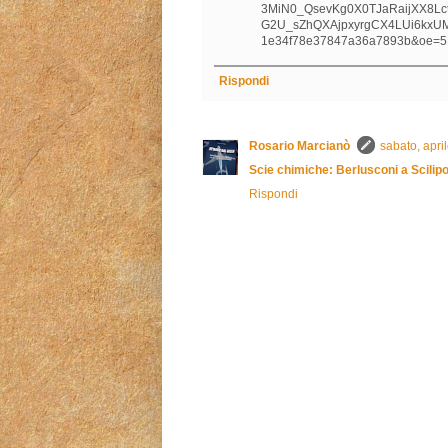
3MiN0_QsevKg0X0TJaRaijXX8Lc
G2U_sZhQXAjpxyrgCX4LUi6kxU
1e34f78e37847a36a7893b&oe=
Rispondi
Rosario Marcianò
sabato, apri
Scie chimiche: Berlusconi a Scilipo
Rispondi