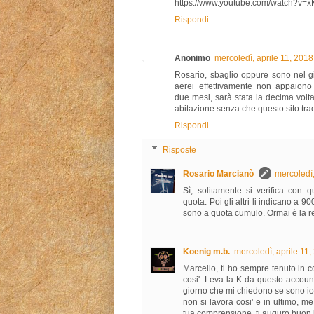
https://www.youtube.com/watch?v=
Rispondi
Anonimo
mercoledì, aprile 11, 201
Rosario, sbaglio oppure sono nel g
aerei effettivamente non appaiono
due mesi, sarà stata la decima volt
abitazione senza che questo sito trac
Rispondi
Risposte
Rosario Marcianò
mercoledì
Sì, solitamente si verifica con 
quota. Poi gli altri li indicano a
sono a quota cumulo. Ormai è la r
Koenig m.b.
mercoledì, aprile 11
Marcello, ti ho sempre tenuto in c
cosi'. Leva la K da questo acco
giorno che mi chiedono se sono io e
non si lavora cosi' e in ultimo, me
tua comprensione, ti auguro buon 