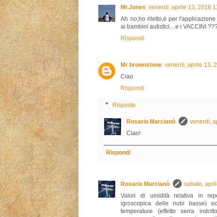
Mr.Jones
venerdì, aprile 13, 2018 
Ah no,ho riletto,è per l'applicazione
ai bambini autistici....e i VACCINI 
Rispondi
Mr brownstone
venerdì, aprile 13,
Ciao
Rispondi
Risposte
Rosario Marcianò
venerdì, 
Ciao!
Rispondi
Rosario Marcianò
sabato, apri
Valori di umidità relativa in re
igroscopica delle nubi basse) e
temperature (effetto serra indo