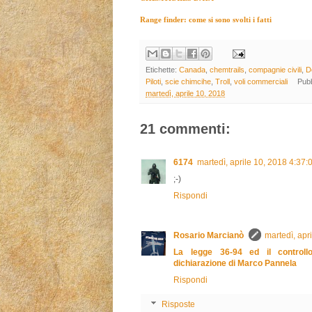
Range finder: come si sono svolti i fatti
Etichette:
Canada
,
chemtrails
,
compagnie civili
,
D
Piloti
,
scie chimcihe
,
Troll
,
voli commerciali
Pub
martedì, aprile 10, 2018
21 commenti:
6174
martedì, aprile 10, 2018 4:37
;-)
Rispondi
Rosario Marcianò
martedì, apr
La legge 36-94 ed il controllo
dichiarazione di Marco Pannela
Rispondi
Risposte