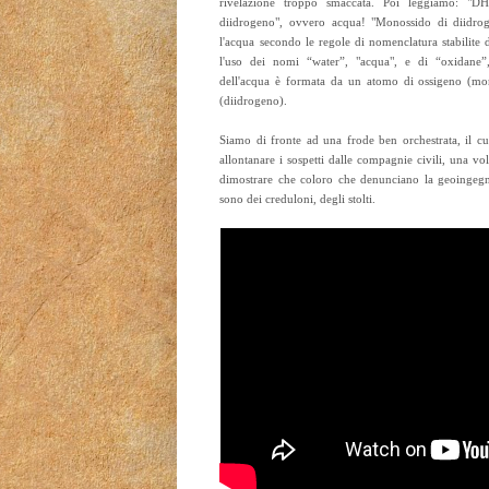
rivelazione troppo smaccata. Poi leggiamo: "
diidrogeno", ovvero acqua! "Monossido di diidrog
l'acqua secondo le regole di nomenclatura stabilite
l'uso dei nomi “water”, "acqua", e di “oxidane”
dell'acqua è formata da un atomo di ossigeno (mo
(diidrogeno).
Siamo di fronte ad una frode ben orchestrata, il cu
allontanare i sospetti dalle compagnie civili, una volt
dimostrare che coloro che denunciano la geoingegne
sono dei creduloni, degli stolti.