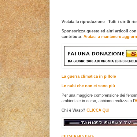
Vietata la riproduzione - Tutti i diritti ris
Sponsorizza questo ed altri articoli co
contributo
.
Aiutaci a mantenere aggiorn
La guerra climatica in pillole
Le nubi che non ci sono più
Per una maggiore comprensione dei fenomen
ambientale in corso, abbiamo realizzato l'
A
Chi è Wasp?
CLICCA QUI
CHEMTRAILS DATA