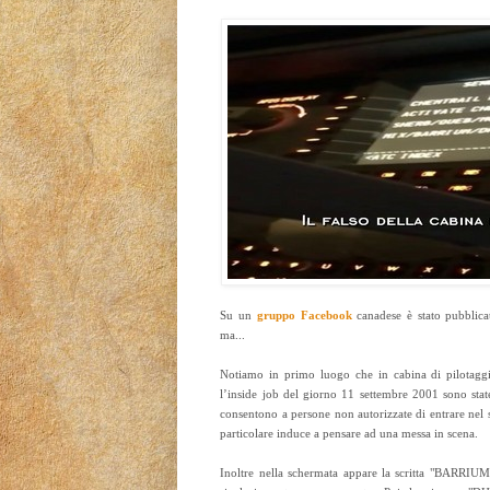
Su un
gruppo Facebook
canadese è stato pubblic
ma...
Notiamo in primo luogo che in cabina di pilotagg
l’inside job del giorno 11 settembre 2001 sono state
consentono a persone non autorizzate di entrare nel 
particolare induce a pensare ad una messa in scena.
Inoltre nella schermata appare la scritta "BARRIU