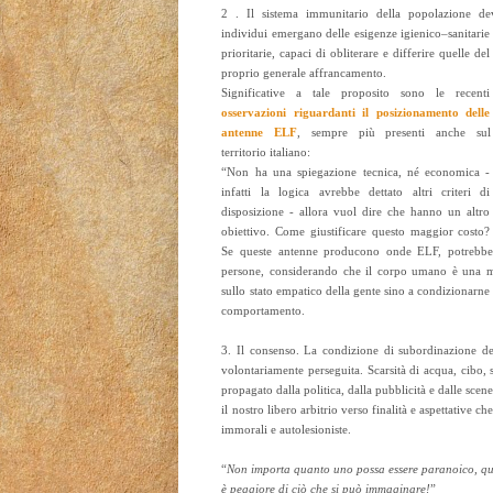
2 . Il sistema immunitario della popolazione dev
individui emergano
delle esigenze igienico–sanitarie
prioritarie, capaci di obliterare e differire quelle del
proprio generale affrancamento.
Significative a tale proposito sono le recenti
osservazioni riguardanti il posizionamento delle
antenne ELF
, sempre più presenti anche sul
territorio italiano:
“Non ha una spiegazione tecnica, né economica -
infatti la logica avrebbe dettato altri criteri di
disposizione - allora vuol dire che hanno un altro
obiettivo. Come giustificare questo maggior costo?
Se queste antenne producono onde ELF, potrebbero
persone, considerando che il corpo umano è una ma
sullo stato empatico della gente sino a condizionarne l
comportamento.
3. Il consenso. La condizione di subordinazione de
volontariamente perseguita. Scarsità di acqua, cibo, s
propagato dalla politica, dalla pubblicità e dalle scen
il nostro libero arbitrio verso finalità e aspettative c
immorali e autolesioniste.
“
Non importa quanto uno possa essere paranoico, que
è peggiore di ciò che si può immaginare!
”