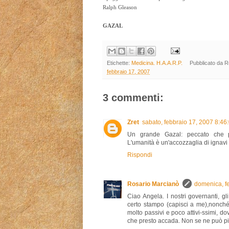
Ralph Gleason
GAZAL
Etichette:
Medicina. H.A.A.R.P.
Pubblicato da
R
febbraio 17, 2007
3 commenti:
Zret
sabato, febbraio 17, 2007 8:4
Un grande Gazal: peccato che po
L'umanità è un'accozzaglia di ignavi e
Rispondi
Rosario Marcianò
domenica, f
Ciao Angela. I nostri governanti, gli 
certo stampo (capisci a me),nonché i 
molto passivi e poco attivi-ssimi, d
che presto accada. Non se ne può più