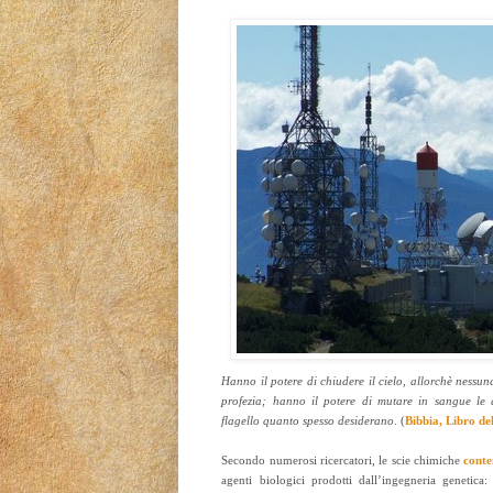
Hanno il potere di chiudere il cielo, allorchè nessu
profezia; hanno il potere di mutare in sangue le 
flagello quanto spesso desiderano
. (
Bibbia, Libro de
Secondo numerosi ricercatori, le scie chimiche
cont
agenti biologici prodotti dall’ingegneria genetica: 