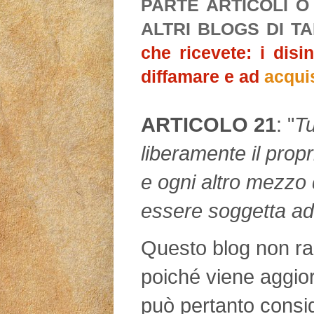
PARTE ARTICOLI O
ALTRI BLOGS DI T
che ricevete: i disi
diffamare e ad
acqui
ARTICOLO 21
: "
Tu
liberamente il propr
e ogni altro mezzo 
essere soggetta ad
Questo blog non rap
poiché viene aggio
può pertanto consid