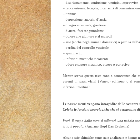
– disorientamento, confusione, vertigini improvvise
– fatica estrema, letargia, incapacità di concentrazion
– tinnitus
– depressione, attacchi d’ansia
– disagio intestinale, gonfiore
– diarrea, feci sanguinolente
– dolore alle giunture e ai muscoli
– sete (anche negli animali domestici) o perdita dell’
– perdita del controllo vescicale
– spasmi e tic
– infezioni micotiche ricorrenti
– odore e sapore metallico, oleoso o corrosivo.
Mentre scrivo questo testo sono a conoscenza che mo
parenti in paesi vicini (Veneto) soffrono o si so
infezioni intestinali.
Le nostre menti vengono intorpidite dalle sostanze 
Colpite le funzioni neurologiche che ci permettono di 
Verrà il tempo dalla terra si solleverà una nebbia occu
tutto il popolo.
(Anziano Hopi Dan Evehema)
Alcune scie chimiche sono state analizzate e hanno mo