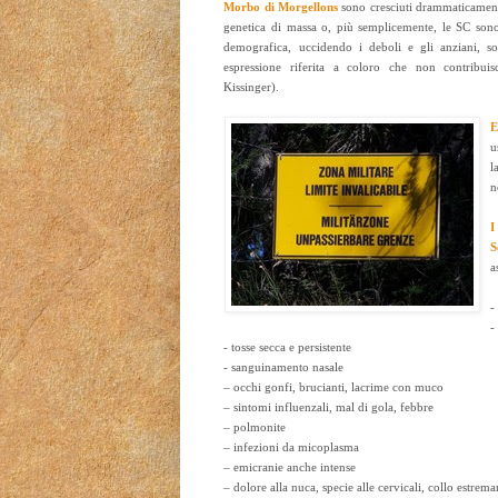
Morbo di Morgellons
sono cresciuti drammaticament
genetica di massa o, più semplicemente, le SC sono 
demografica, uccidendo i deboli e gli anziani, so
espressione riferita a coloro che non contribuis
Kissinger).
E
u
l
n
I
S
a
-
-
- tosse secca e persistente
- sanguinamento nasale
– occhi gonfi, brucianti, lacrime con muco
– sintomi influenzali, mal di gola, febbre
– polmonite
– infezioni da micoplasma
– emicranie anche intense
– dolore alla nuca, specie alle cervicali, collo estrem