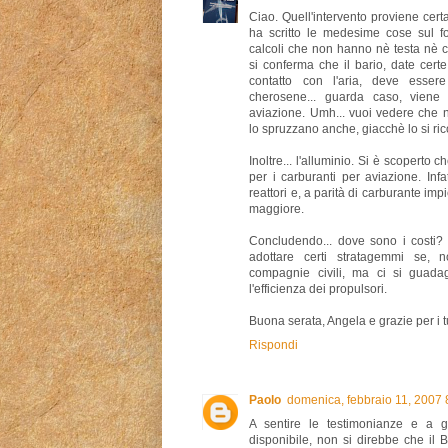
Ciao. Quell'intervento proviene cer
ha scritto le medesime cose sul 
calcoli che non hanno nè testa nè c
si conferma che il bario, date certe
contatto con l'aria, deve essere
cherosene... guarda caso, viene
aviazione. Umh... vuoi vedere che 
lo spruzzano anche, giacchè lo si r
Inoltre... l'alluminio. Si è scoperto c
per i carburanti per aviazione. Infa
reattori e, a parità di carburante i
maggiore.
Concludendo... dove sono i costi?
adottare certi stratagemmi se, n
compagnie civili, ma ci si guad
l'efficienza dei propulsori.
Buona serata, Angela e grazie per i tu
Rispondi
Paolo
domenica, febbraio 11, 2007
A sentire le testimonianze e a g
disponibile, non si direbbe che il