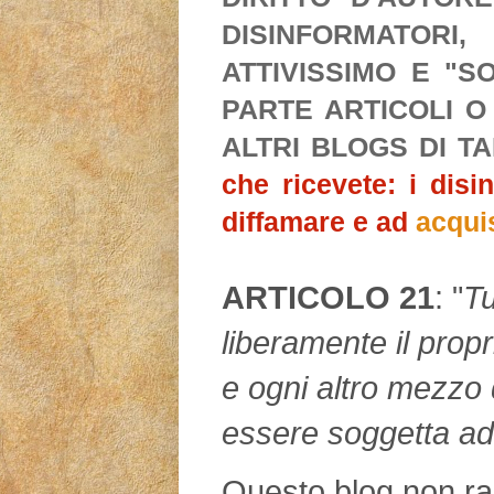
DISINFORMATORI
ATTIVISSIMO E "S
PARTE ARTICOLI O
ALTRI BLOGS DI T
che ricevete: i disi
diffamare e ad
acqui
ARTICOLO 21
: "
Tu
liberamente il propr
e ogni altro mezzo 
essere soggetta ad
Questo blog non rap