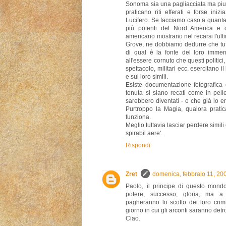
Sonoma sia una pagliacciata ma piut
praticano riti efferati e forse iniz
Lucifero. Se facciamo caso a quanta 
più potenti del Nord America e q
americano mostrano nel recarsi l'ul
Grove, ne dobbiamo dedurre che tut
di qual è la fonte del loro immen
all'essere cornuto che questi politici,
spettacolo, militari ecc. esercitano 
e sui loro simili.
Esiste documentazione fotografica
tenuta si siano recati come in pell
sarebbero diventati - o che già lo era
Purtroppo la Magia, qualora prati
funziona.
Meglio tuttavia lasciar perdere simili
spirabil aere'.
Rispondi
Zret
domenica, febbraio 11, 20
Paolo, il principe di questo mond
potere, successo, gloria, ma 
pagheranno lo scotto dei loro crimi
giorno in cui gli arconti saranno detr
Ciao.