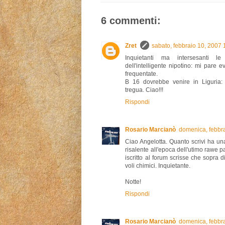
6 commenti:
Zret
sabato, febbraio 10, 2007
Inquietanti ma intersesanti l
dell'intelligente nipotino: mi pare 
frequentate.
B 16 dovrebbe venire in Liguria:
tregua. Ciao!!!
Rispondi
Rosario Marcianò
domenica, febbr
Ciao Angelotta. Quanto scrivi ha u
risalente all'epoca dell'utimo rawe p
iscritto al forum scrisse che sopra 
voli chimici. Inquietante.
Notte!
Rispondi
Rosario Marcianò
domenica, febbr