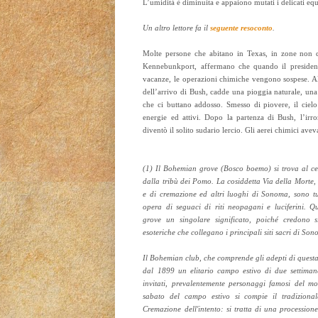
L’umidità è diminuita e appaiono mutati i delicati equ
Un altro lettore fa il
seguente resoconto
.
Molte persone che abitano in Texas, in zone non di
Kennebunkport, affermano che quando il presidente
vacanze, le operazioni chimiche vengono sospese. Al
dell’arrivo di Bush, cadde una pioggia naturale, una
che ci buttano addosso. Smesso di piovere, il cielo 
energie ed attivi. Dopo la partenza di Bush, l’irror
diventò il solito sudario lercio. Gli aerei chimici ave
(1) Il Bohemian grove (Bosco boemo) si trova al cen
dalla tribù dei Pomo. La cosiddetta Via della Morte,
e di cremazione ed altri luoghi di Sonoma, sono tu
opera di seguaci di riti neopagani e luciferini. Q
grove un singolare significato, poiché credono s
esoteriche che collegano i principali siti sacri di So
Il Bohemian club, che comprende gli adepti di quest
dal 1899 un elitario campo estivo di due settiman
invitati, prevalentemente personaggi famosi del m
sabato del campo estivo si compie il tradizional
Cremazione dell'intento: si tratta di una processio