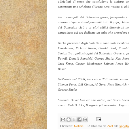
abbigliati di rosso che concludono la sinistra c
contenente uno scheletro di legno nero, vestito di abit
Tra i manufatti del Bohemian grove, famigerato è 
attorno al quale si svolgono tutti i riti. Il gufo, chi
del Bohemian club e su altri edifici disseminati n
cartaginese cui era dedicato un culto che prevedeva s
Anche presidenti degli Stati Uniti sono stati membri
Eisenhower, Richard Nixon, Gerald Ford, Ronald
Senior. Tra i politici ospiti del Bohemian Grove, si
Powell, Donald Rumsfeld, George Shultz, Karl Rove
Jack Kemp, Caspar Weinberger, Shimon Peres, He
Baker.
Nell'estate del 2006, tra i circa 250 invitati, eran
Shimon Peres, Bill Cinton, Al Gore, Newt Gingrich,
George Shultz.
Secondo David Icke ed altri autori, nel Bosco boem
umani. Vedi D. Icke, Il segreto più nascosto, Diegar
Etichette:
Notizie
Pubblicato da
Zret
alle
sabato