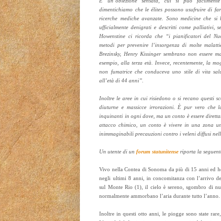
È un’obiezione sensata, cui si può facilment
dimentichiamo che le élites possono usufruire di farm
ricerche mediche avanzate. Sono medicine che si b
ufficialmente denigrati e descritti come palliativi
Howenstine ci ricorda che “i pianificatori del N
metodi per prevenire l’insorgenza di molte malatti
Brezinsky, Henry Kissinger sembrano non essere mai 
esempio, alla terza età. Invece, recentemente, la m
non fumatrice che conduceva uno stile di vita sa
all’età di 44 anni”.
Inoltre le aree in cui risiedono o si recano questi s
diuturne e massicce irrorazioni. È pur vero che l
inquinanti in ogni dove, ma un conto è essere dirett
attacco chimico, un conto è vivere in una zona u
inimmaginabili precauzioni contro i veleni diffusi nel
Un utente di un
forum statunitense
riporta la seguen
Vivo nella Contea di Sonoma da più di 15 anni ed ho
negli ultimi 8 anni, in concomitanza con l’arrivo de
sul Monte Rio (1), il cielo è sereno, sgombro di nub
normalmente ammorbano l’aria durante tutto l’anno.
Inoltre in questi otto anni, le piogge sono state rare,