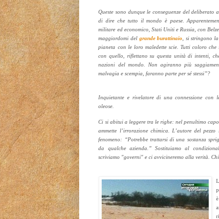
Queste sono dunque le conseguenze del deliberato av
di dire che tutto il mondo è paese. Apparentement
militare ed economico, Stati Uniti e Russia, con Belzebu
maggiordomi del
grande burattinaio
, si stringono l
pianeta con le loro maledette scie. Tutti coloro che
con quello, riflettano su questa unità di intenti, che
nazioni del mondo. Non agiranno più saggiamen
malvagia e scempia, faranno parte per sé stessi”?
Inquietante e rivelatore di una connessione con l
oleose.
Ci si abitui a leggere tra le righe: nel penultimo capov
ammette l’irrorazione chimica. L’autore del pezzo 
fenomeno: “Potrebbe trattarsi di una sostanza sprig
da qualche azienda.” Sostituiamo al condizionale
scriviamo "governi" e ci avvicineremo alla verità. C
p
è
r