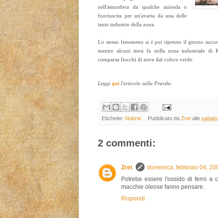
nell'atmosfera da qualche azienda o
fuoriuscita per un'avaria da una delle
tante industrie della zona.
Lo stesso fenomeno si è poi ripetuto il giorno succe
mentre alcuni mesi fa nella zona industriale di 
comparsa fiocchi di neve dal colore verde.
Leggi
qui
l'articolo sulla Pravda.
Etichette:
Notizie
Pubblicato da
Zret
alle
sabato
2 commenti:
Zret
domenica, febbraio 04, 20
Potrebe essere l'ossido di ferro a c
macchie oleose fanno pensare.
Rispondi