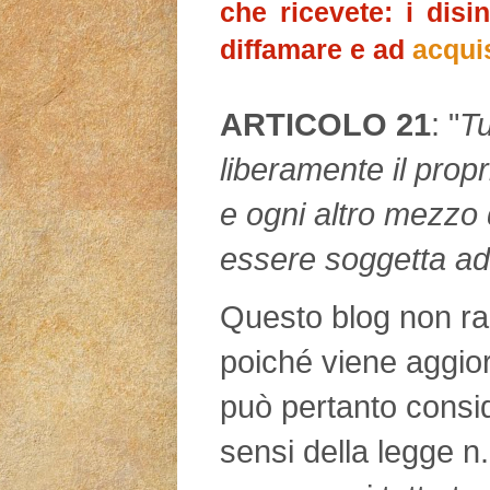
che ricevete: i disi
diffamare e ad
acqui
ARTICOLO 21
: "
Tu
liberamente il propr
e ogni altro mezzo 
essere soggetta ad
Questo blog non rap
poiché viene aggio
può pertanto consid
sensi della legge n