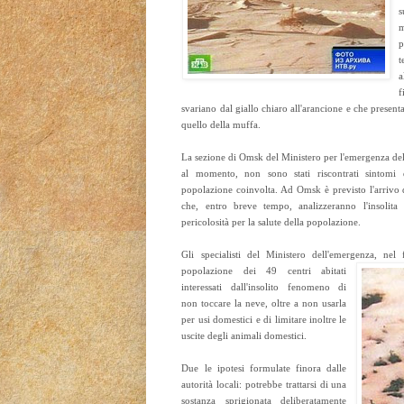
s
m
t
a
svariano dal giallo chiaro all'arancione e che present
quello della muffa.
La sezione di Omsk del Ministero per l'emergenza del
al momento, non sono stati riscontrati sintomi 
popolazione coinvolta. Ad Omsk è previsto l'arrivo 
che, entro breve tempo, analizzeranno l'insolita 
pericolosità per la salute della popolazione.
Gli specialisti del Ministero dell'emergenza, ne
popolazione dei 49
centri abitati
interessati dall'insolito fenomeno di
non toccare la neve, oltre a non usarla
per usi domestici e di limitare inoltre le
uscite degli animali domestici.
Due le ipotesi formulate finora dalle
autorità locali: potrebbe trattarsi di una
sostanza sprigionata deliberatamente