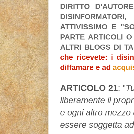
DIRITTO D'AUTORE
DISINFORMATORI
ATTIVISSIMO E "S
PARTE ARTICOLI O
ALTRI BLOGS DI T
che ricevete: i disi
diffamare e ad
acqui
ARTICOLO 21
: "
Tu
liberamente il propr
e ogni altro mezzo 
essere soggetta ad