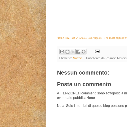
'Toxic Sky, Part 2' KNBC Los Angeles
-
The most popular vi
Etichette:
Notizie
Pubblicato da
Rosario Marcia
Nessun commento:
Posta un commento
ATTENZIONE! I commenti sono sottoposti a m
eventuale pubblicazione.
Nota. Solo i membri di questo blog possono 