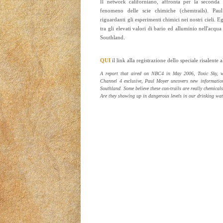
Il network californiano, affronta per la seconda 
fenomeno delle scie chimiche (chemtrails). Pa
riguardanti gli esperimenti chimici nei nostri cieli. E
tra gli elevati valori di bario ed alluminio nell'acqua
Southland.
QUI
il link alla registrazione dello speciale risalent
A report that aired on NBC4 in May 2006, Toxic Sky, w
Channel 4 exclusive, Paul Moyer uncovers new informatio
Southland. Some believe these con-trails are really chemical
Are they showing up in dangerous levels in our drinking wa