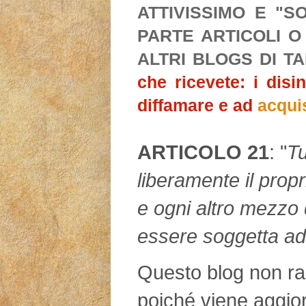
ATTIVISSIMO E "S
PARTE ARTICOLI O
ALTRI BLOGS DI T
che ricevete: i disi
diffamare e ad
acqui
ARTICOLO 21
: "
Tu
liberamente il propr
e ogni altro mezzo 
essere soggetta ad
Questo blog non rap
poiché viene aggio