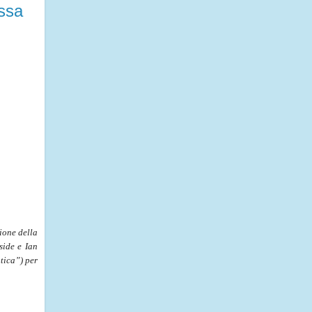
assa
ione della
ide e Ian
tica”) per