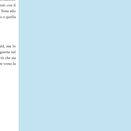
sti con il
 Terra allo
o e quella
ald, ma lo
guerra sul
ciò che sta
re verso la