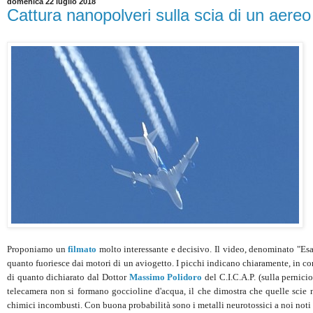
domenica 22 luglio 2018
Cattura nanopolveri sulla scia di un aere
Proponiamo un
filmato
molto interessante e decisivo. Il video, denominato "Esam
quanto fuoriesce dai motori di un aviogetto. I picchi indicano chiaramente, in co
di quanto dichiarato dal Dottor
Massimo Polidoro
del C.I.C.A.P. (sulla pernicio
telecamera non si formano goccioline d'acqua, il che dimostra che quelle scie n
chimici incombusti. Con buona probabilità sono i metalli neurotossici a noi noti