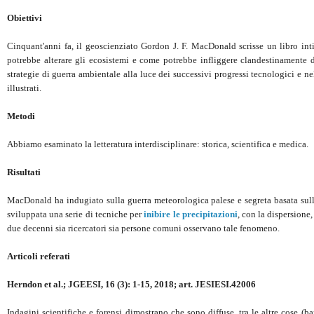
Obiettivi
Cinquant'anni fa, il geoscienziato Gordon J. F. MacDonald scrisse un libro inti
potrebbe alterare gli ecosistemi e come potrebbe infliggere clandestinamente 
strategie di guerra ambientale alla luce dei successivi progressi tecnologici e n
illustrati.
Metodi
Abbiamo esaminato la letteratura interdisciplinare: storica, scientifica e medica.
Risultati
MacDonald ha indugiato sulla guerra meteorologica palese e segreta basata sull'
sviluppata una serie di tecniche per
inibire le precipitazioni
, con la dispersione
due decenni sia ricercatori sia persone comuni osservano tale fenomeno.
Articoli referati
Herndon et al.; JGEESI, 16 (3): 1-15, 2018; art. JESIESI.42006
Indagini scientifiche e forensi dimostrano che sono diffuse, tra le altre cose (ba