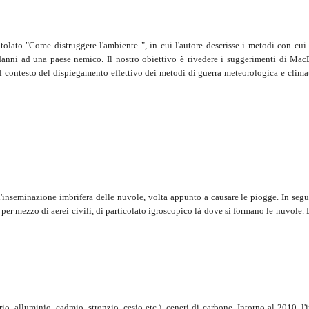
tolato "Come distruggere l'ambiente ", in cui l'autore descrisse i metodi con cui
danni ad una paese nemico. Il nostro obiettivo è rivedere i suggerimenti di Mac
el contesto del dispiegamento effettivo dei metodi di guerra meteorologica e climat
inseminazione imbrifera delle nuvole, volta appunto a causare le piogge. In segui
, per mezzo di aerei civili, di particolato igroscopico là dove si formano le nuvole
rio, alluminio, cadmio, stronzio, cesio etc.), ceneri di carbone. Intorno al 2010, l'