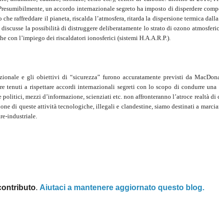
. Presumibilmente, un accordo internazionale segreto ha imposto di disperdere compo
o che raffreddare il pianeta, riscalda l’atmosfera, ritarda la dispersione termica dalla
scusse la possibilità di distruggere deliberatamente lo strato di ozono atmosferic
che con l’impiego dei riscaldatori ionosferici (sistemi H.A.A.R.P.).
nazionale e gli obiettivi di “sicurezza” furono accuratamente previsti da MacDon
e tenuti a rispettare accordi internazionali segreti con lo scopo di condurre una 
e politici, mezzi d’informazione, scienziati etc. non affronteranno l’atroce realtà di 
e di queste attività tecnologiche, illegali e clandestine, siamo destinati a marcia
re-industriale.
contributo
.
Aiutaci a mantenere aggiornato questo blog.