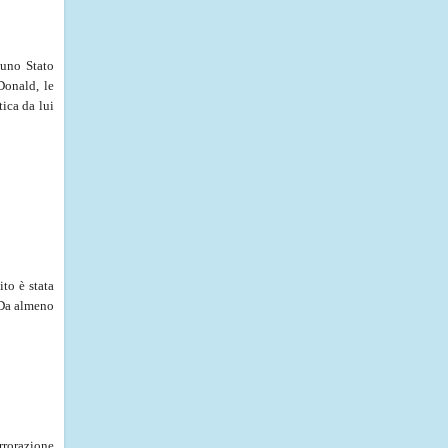
 uno Stato
Donald, le
ica da lui
to è stata
. Da almeno
irrorazione