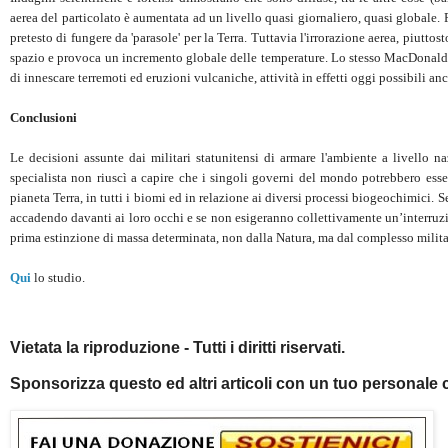
aerea del particolato è aumentata ad un livello quasi giornaliero, quasi globale
pretesto di fungere da 'parasole' per la Terra. Tuttavia l'irrorazione aerea, piuttost
spazio e provoca un incremento globale delle temperature. Lo stesso MacDonald di
di innescare terremoti ed eruzioni vulcaniche, attività in effetti oggi possibili an
Conclusioni
Le decisioni assunte dai militari statunitensi di armare l'ambiente a livello 
specialista non riuscì a capire che i singoli governi del mondo potrebbero esser
pianeta Terra, in tutti i biomi ed in relazione ai diversi processi biogeochimici. S
accadendo davanti ai loro occhi e se non esigeranno collettivamente un’interruzion
prima estinzione di massa determinata, non dalla Natura, ma dal complesso milita
Qui
lo studio.
Vietata la riproduzione - Tutti i diritti riservati.
Sponsorizza questo ed altri articoli con un tuo personale 