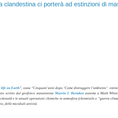
 clandestina ci porterà ad estinzioni di m
 life on Earth
”, ossia “Cinquant’anni dopo ‘Come distruggere l’ambiente’: estinz
rato scritto dal geofisico statunitense
Marvin J. Herndon
assieme a Mark Whites
cdonald e le attuali operazioni chimiche in atmosfera (chemtrails o “guerra clima
, delle micidiali attività.