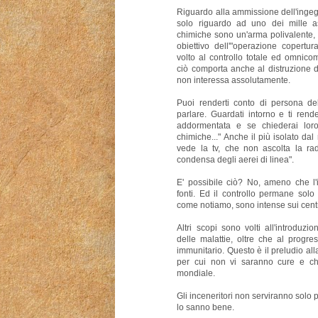
Riguardo alla ammissione dell'ingegn
solo riguardo ad uno dei mille as
chimiche sono un'arma polivalente, 
obiettivo dell'"operazione copertu
volto al controllo totale ed omnic
ciò comporta anche al distruzione d
non interessa assolutamente.
Puoi renderti conto di persona de
parlare. Guardati intorno e ti ren
addormentata e se chiederai lor
chimiche..." Anche il più isolato d
vede la tv, che non ascolta la radi
condensa degli aerei di linea".
E' possibile ciò? No, ameno che l'
fonti. Ed il controllo permane solo
come notiamo, sono intense sui cent
Altri scopi sono volti all'introduz
delle malattie, oltre che al progr
immunitario. Questo è il preludio al
per cui non vi saranno cure e c
mondiale.
Gli inceneritori non serviranno solo pe
lo sanno bene.