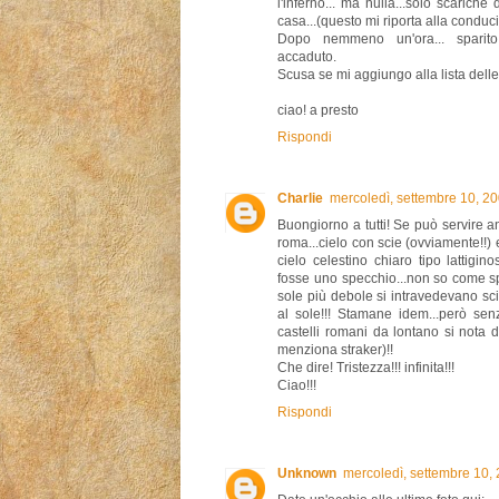
l'inferno... ma nulla...solo scariche
casa...(questo mi riporta alla conducibi
Dopo nemmeno un'ora... sparito
accaduto.
Scusa se mi aggiungo alla lista dell
ciao! a presto
Rispondi
Charlie
mercoledì, settembre 10, 2
Buongiorno a tutti! Se può servire a
roma...cielo con scie (ovviamente!!) e
cielo celestino chiaro tipo lattig
fosse uno specchio...non so come spi
sole più debole si intravedevano sc
al sole!!! Stamane idem...però sen
castelli romani da lontano si nota 
menziona straker)!!
Che dire! Tristezza!!! infinita!!!
Ciao!!!
Rispondi
Unknown
mercoledì, settembre 10,