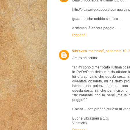
Date un'occhio alle ultime foto qui:
http://picasaweb.google.com/psycat
guardate che nebbia chimica....
e stamani è ancora peggio......
Rispondi
vibravito
mercoledì, settembre 10,
Arturo ha scritto:
"ah mi sono dimenticato l'ultima cos
in RADAR,ha detto che da ottobre in
lui era convinto che questa sostanz
diventata obsoleta, mi ha detto prop
hanno una potenza tale da non r
questa sostanza, che per inciso, lui
"sicuramente non fa bene...ma la m
peggio!"."
Chissà ... son proprio curioso di ve
Buone vibrazioni a tutti.
VibraVito.