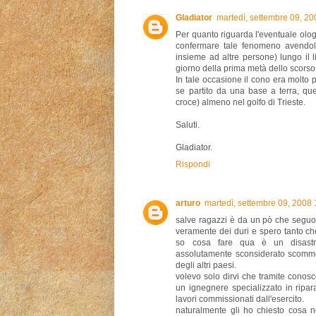
Gladiator
martedì, settembre 09, 2
Per quanto riguarda l'eventuale ol
confermare tale fenomeno avendol
insieme ad altre persone) lungo il l
giorno della prima metà dello scors
In tale occasione il cono era molto p
se partito da una base a terra, qu
croce) almeno nel golfo di Trieste.
Saluti.
Gladiator.
Rispondi
arturo
martedì, settembre 09, 2008
salve ragazzi è da un pò che seguo 
veramente dei duri e spero tanto ch
so cosa fare qua è un disastro 
assolutamente sconsiderato scommet
degli altri paesi.
volevo solo dirvi che tramite conos
un ignegnere specializzato in rip
lavori commissionati dall'esercito.
naturalmente gli ho chiesto cosa 