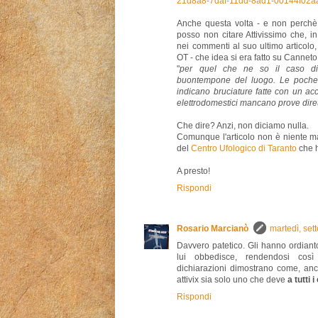
21d8a8-7daf-11dd-8ad1-00144f02aa
Anche questa volta - e non perchè
posso non citare Attivissimo che, 
nei commenti al suo ultimo articol
OT - che idea si era fatto su Canneto
"
per quel che ne so il caso di
buontempone del luogo. Le poche 
indicano bruciature fatte con un ac
elettrodomestici mancano prove dirett
Che dire? Anzi, non diciamo nulla.
Comunque l'articolo non è niente mal
del
Centro Ufologico di Taranto
che h
A presto!
Rispondi
Rosario Marcianò
martedì, se
Davvero patetico. Gli hanno ordian
lui obbedisce, rendendosi così 
dichiarazioni dimostrano come, an
attivix sia solo uno che deve
a tutti i
Rispondi