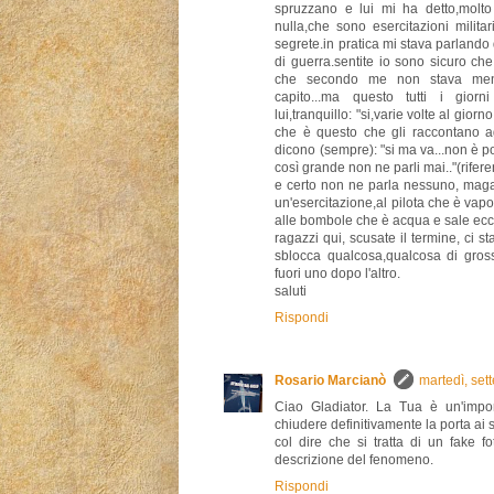
spruzzano e lui mi ha detto,molto
nulla,che sono esercitazioni milita
segrete.in pratica mi stava parlando
di guerra.sentite io sono sicuro ch
che secondo me non stava menten
capito...ma questo tutti i giorn
lui,tranquillo: "si,varie volte al giorn
che è questo che gli raccontano agl
dicono (sempre): "si ma va...non è 
così grande non ne parli mai.."(riferen
e certo non ne parla nessuno, magar
un'esercitazione,al pilota che è vap
alle bombole che è acqua e sale ecc
ragazzi qui, scusate il termine, ci 
sblocca qualcosa,qualcosa di gros
fuori uno dopo l'altro.
saluti
Rispondi
Rosario Marcianò
martedì, se
Ciao Gladiator. La Tua è un'impo
chiudere definitivamente la porta ai so
col dire che si tratta di un fake f
descrizione del fenomeno.
Rispondi