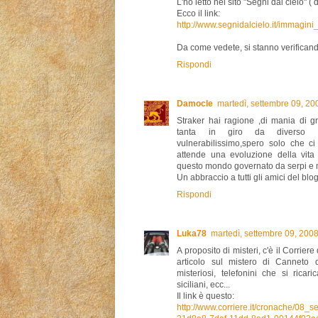
L'ho letto nel sito "Segni dal cielo" (
Ecco il link:
http://www.segnidalcielo.it/immagini
Da come vedete, si stanno verificando 
Rispondi
Damocle
martedì, settembre 09, 2
Straker hai ragione ,di mania di 
tanta in giro da diverso 
vulnerabilissimo,spero solo che c
attende una evoluzione della vita
questo mondo governato da serpi e 
Un abbraccio a tutti gli amici del blog
Rispondi
Luka78
martedì, settembre 09, 200
A proposito di misteri, c'è il Corrie
articolo sul mistero di Canneto 
misteriosi, telefonini che si ricari
siciliani, ecc...
Il link è questo:
http://www.corriere.it/cronache/08