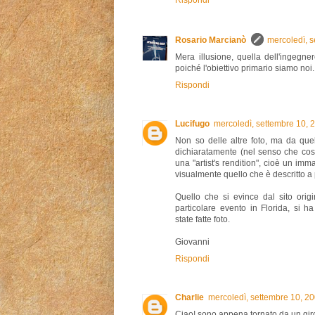
Rispondi
Rosario Marcianò
mercoledì, 
Mera illusione, quella dell'ingegne
poiché l'obiettivo primario siamo noi.
Rispondi
Lucifugo
mercoledì, settembre 10,
Non so delle altre foto, ma da quel
dichiaratamente (nel senso che così 
una "artist's rendition", cioè un im
visualmente quello che è descritto a 
Quello che si evince dal sito ori
particolare evento in Florida, si 
state fatte foto.
Giovanni
Rispondi
Charlie
mercoledì, settembre 10, 2
Ciao! sono appena tornato da un giro