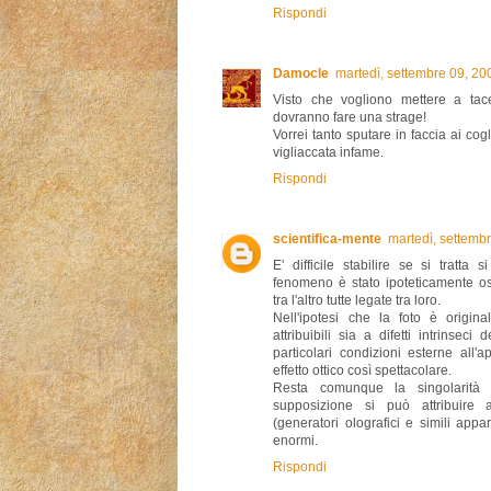
Rispondi
Damocle
martedì, settembre 09, 2
Visto che vogliono mettere a tace
dovranno fare una strage!
Vorrei tanto sputare in faccia ai co
vigliaccata infame.
Rispondi
scientifica-mente
martedì, settemb
E' difficile stabilire se si tratt
fenomeno è stato ipoteticamente o
tra l'altro tutte legate tra loro.
Nell'ipotesi che la foto è origi
attribuibili sia a difetti intrinsec
particolari condizioni esterne all
effetto ottico così spettacolare.
Resta comunque la singolarità
supposizione si può attribuire a
(generatori olografici e simili appara
enormi.
Rispondi