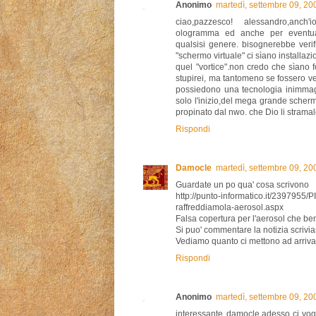
Anonimo
martedì, settembre 09, 2
ciao,pazzesco! alessandro,anc
ologramma ed anche per eventual
qualsisi genere. bisognerebbe verif
"schermo virtuale" ci sìano installazi
quel "vortice".non credo che sìano
stupirei, ma tantomeno se fossero ver
possiedono una tecnologia inimmag
solo l'inizio,del mega grande scherm
propinato dal nwo. che Dio li stramale
Rispondi
Damocle
martedì, settembre 09, 2
Guardate un po qua' cosa scrivono
http://punto-informatico.it/2397955/P
raffreddiamola-aerosol.aspx
Falsa copertura per l'aerosol che 
Si puo' commentare la notizia scriviam
Vediamo quanto ci mettono ad arriva
Rispondi
Anonimo
martedì, settembre 09, 2
interessante damocle,adesso ci vogl