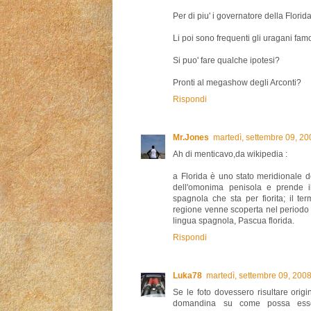
Per di piu' i governatore della Florida
Li poi sono frequenti gli uragani famo
Si puo' fare qualche ipotesi?
Pronti al megashow degli Arconti?
Rispondi
Mr.Jones
martedì, settembre 09, 2
Ah di menticavo,da wikipedia :
a Florida è uno stato meridionale 
dell'omonima penisola e prende il
spagnola che sta per fiorita; il te
regione venne scoperta nel periodo
lingua spagnola, Pascua florida.
Rispondi
Luka78
martedì, settembre 09, 200
Se le foto dovessero risultare origi
domandina su come possa esser