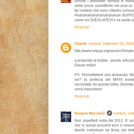
Arrivati i debunker venduti in mas
solite prove scientifiche nel post s
far credere che sono cittadini comuni
Ahahahahahahahahahahah BUFFONI 
come voi.SVEGLIATEVI e se avete un po
Rispondi
Charlie
martedì, settembre 09, 200
http://www.svipop.org/sezioniTemati
a proposito di bufale...questo artico
Grazie mille!!
P.S. Permettetemi una domanda. Ma
voi? la profezia dei MAYA esist
raccontata da questa lobby Sionista
vorrà rispondere!
Rispondi
Rosario Marcianò
martedì, se
Non aspettarti nulla dal 2012. E' u
che in questi prossimi anni ci avvic
libertà individuali (la firma del t