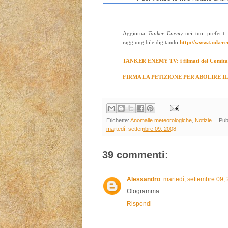
Aggiorna
Tanker Enemy
nei tuoi preferiti
raggiungibile digitando
http://www.tanker
TANKER ENEMY TV: i filmati del Comita
FIRMA LA PETIZIONE PER ABOLIRE I
Etichette:
Anomalie meteorologiche
,
Notizie
Pub
martedì, settembre 09, 2008
39 commenti:
Alessandro
martedì, settembre 09,
Ologramma.
Rispondi