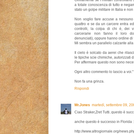
Ovviamente se i militari controllano 
a totale conoscenza di tutto e negan
stato un golpe militare in Italia e no
Non voglio fare accuse a nessuno
quattro e se da un carcere entra 
controlli, la colpa di chi è, dei 
carcerarie non fanno il loro d
denunciati), oppure hanno ordine di 
Mi sembra un parallelo calzante alla
Il cielo è solcato da aerei che rila
le tipiche scie chimiche, autorizzati 
Per affermare questo non sono neces
Ogni altro commento lo lascio a voi."
Non fa una grinza.
Rispondi
Mr.Jones
martedì, settembre 09, 2
Ciao Straker,Zret Tutti..questo è succ
anche questo è successo in Florida :
http://www.altrogiornale.org/news.p