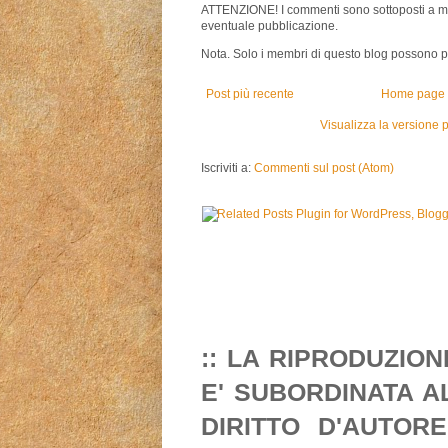
ATTENZIONE! I commenti sono sottoposti a m
eventuale pubblicazione.
Nota. Solo i membri di questo blog possono 
Post più recente
Home page
Visualizza la versione p
Iscriviti a:
Commenti sul post (Atom)
:: LA RIPRODUZIO
E' SUBORDINATA A
DIRITTO D'AUTORE