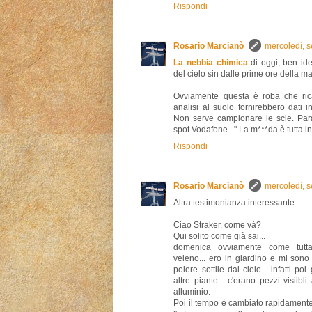
Rispondi
Rosario Marcianò
mercoledì, 
La nebbia chimica
di oggi, ben iden
del cielo sin dalle prime ore della ma
Ovviamente questa è roba che rica
analisi al suolo fornirebbero dati in
Non serve campionare le scie. Par
spot Vodafone..." La m***da è tutta in
Rispondi
Rosario Marcianò
mercoledì, 
Altra testimonianza interessante...
Ciao Straker, come và?
Qui solito come già sai...
domenica ovviamente come tutta
veleno... ero in giardino e mi son
polere sottile dal cielo... infatti po
altre piante... c'erano pezzi visiib
alluminio.
Poi il tempo è cambiato rapidament