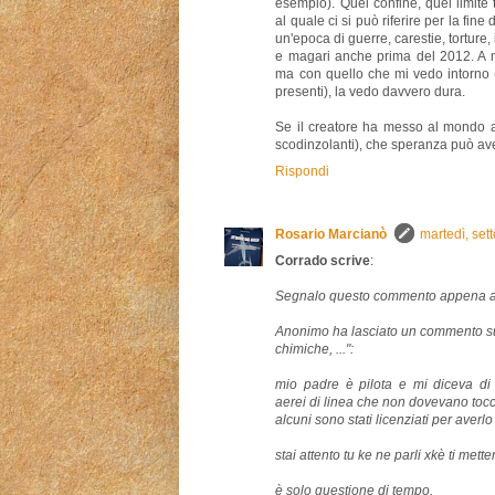
esempio). Quel confine, quel limite
al quale ci si può riferire per la fine 
un'epoca di guerre, carestie, torture,
e magari anche prima del 2012. A m
ma con quello che mi vedo intorno 
presenti), la vedo davvero dura.
Se il creatore ha messo al mondo a
scodinzolanti), che speranza può av
Rispondi
Rosario Marcianò
martedì, se
Corrado scrive
:
Segnalo questo commento appena a
Anonimo ha lasciato un commento 
chimiche, ...":
mio padre è pilota e mi diceva di 
aerei di linea che non dovevano toc
alcuni sono stati licenziati per averlo 
stai attento tu ke ne parli xkè ti mett
è solo questione di tempo.