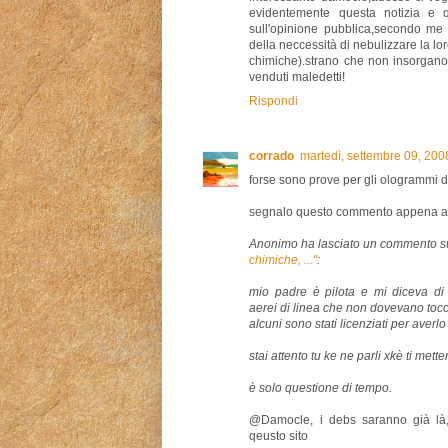
evidentemente questa notizia e 
sull'opinione pubblica,secondo me
della neccessità di nebulizzare la l
chimiche).strano che non insorgano
venduti maledetti!
Rispondi
corrado
martedì, settembre 09, 20
forse sono prove per gli ologrammi 
segnalo questo commento appena ar
Anonimo ha lasciato un commento s
chimiche, ..."
:
mio padre è pilota e mi diceva di 
aerei di linea che non dovevano toc
alcuni sono stati licenziati per averlo 
stai attento tu ke ne parli xkè ti mett
è solo questione di tempo.
@Damocle, i debs saranno già là,
qeusto sito