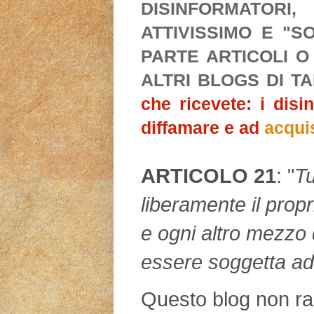
DISINFORMATORI
ATTIVISSIMO E "S
PARTE ARTICOLI O
ALTRI BLOGS DI T
che ricevete: i disi
diffamare e ad
acqui
ARTICOLO 21
: "
Tu
liberamente il propr
e ogni altro mezzo 
essere soggetta ad
Questo blog non rap