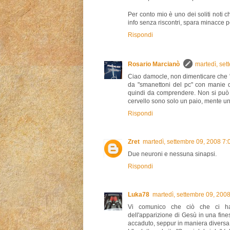
Per conto mio è uno dei soliti noti
info senza riscontri, spara minacce pe
Rispondi
Rosario Marcianò
martedì, se
Ciao damocle, non dimenticare che "
da "smanettoni del pc" con manie d
quindi da comprendere. Non si può i
cervello sono solo un paio, mente uno
Rispondi
Zret
martedì, settembre 09, 2008 7
Due neuroni e nessuna sinapsi.
Rispondi
Luka78
martedì, settembre 09, 200
Vi comunico che ciò che ci ha
dell'apparizione di Gesù in una fine
accaduto, seppur in maniera diversa