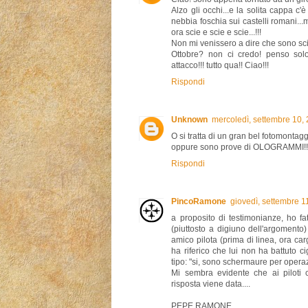
Alzo gli occhi...e la solita cappa c
nebbia foschia sui castelli romani...
ora scie e scie e scie...!!!
Non mi venissero a dire che sono scie
Ottobre? non ci credo! penso sol
attacco!!! tutto qua!! Ciao!!!
Rispondi
Unknown
mercoledì, settembre 10,
O si tratta di un gran bel fotomontaggi
oppure sono prove di OLOGRAMMI!!
Rispondi
PincoRamone
giovedì, settembre 
a proposito di testimonianze, ho 
(piuttosto a digiuno dell'argoment
amico pilota (prima di linea, ora ca
ha riferico che lui non ha battuto c
tipo: "si, sono schermaure per operaz
Mi sembra evidente che ai piloti
risposta viene data....
PEPE RAMONE