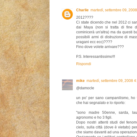
Charlie
martedì, settembre 09, 200
2012????
Ci state dicendo che nel 2012 ci sar
dai Maya (non si tratta di fine 
cominicerà un'altra) ma da questi ba
possibili armi di distruzione di massa
uragani ecc ecc)????
Fino dove volete arrivare???
P.S. Interessantissimo!!!
Rispondi
mike
martedì, settembre 09, 2008 
@damocle
un po' per sano campanilismo, ho t
che hai segnalato e lo riporto:
"sono madre 50enne, sarda, laur
agronomo e ho 3 figli.
Dopo nostri attenti studi del feno
cielo, sulla città (dove è vietato) 
che siamo davanti ad una operazione 