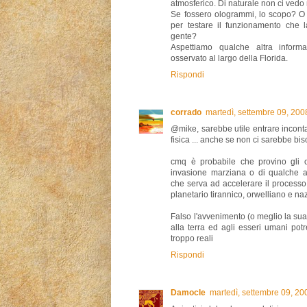
atmosferico. Di naturale non ci vedo 
Se fossero ologrammi, lo scopo? O 
per testare il funzionamento che 
gente?
Aspettiamo qualche altra inform
osservato al largo della Florida.
Rispondi
corrado
martedì, settembre 09, 20
@mike, sarebbe utile entrare incont
fisica ... anche se non ci sarebbe bi
cmq è probabile che provino gli o
invasione marziana o di qualche a
che serva ad accelerare il processo 
planetario tirannico, orwelliano e na
Falso l'avvenimento (o meglio la sua i
alla terra ed agli esseri umani po
troppo reali
Rispondi
Damocle
martedì, settembre 09, 2