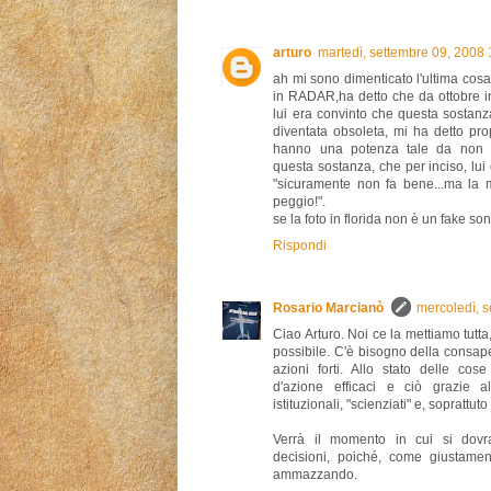
arturo
martedì, settembre 09, 2008
ah mi sono dimenticato l'ultima cos
in RADAR,ha detto che da ottobre in
lui era convinto che questa sostanz
diventata obsoleta, mi ha detto prop
hanno una potenza tale da non r
questa sostanza, che per inciso, lui
"sicuramente non fa bene...ma la m
peggio!".
se la foto in florida non è un fake son
Rispondi
Rosario Marcianò
mercoledì, 
Ciao Arturo. Noi ce la mettiamo tutta
possibile. C'è bisogno della consape
azioni forti. Allo stato delle co
d'azione efficaci e ciò grazie a
istituzionali, "scienziati" e, soprattut
Verrà il momento in cui si dovr
decisioni, poiché, come giustamen
ammazzando.