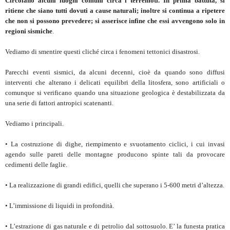
Circolano alcuni luoghi comuni circa i terremoti. In prima battuta, si
ritiene che siano tutti dovuti a cause naturali; inoltre si continua a ripetere
che non si possono prevedere; si asserisce infine che essi avvengono solo in
regioni sismiche
.
Vediamo di smentire questi cliché circa i fenomeni tettonici disastrosi.
Parecchi eventi sismici, da alcuni decenni, cioè da quando sono diffusi
interventi che alterano i delicati equilibri della litosfera, sono artificiali o
comunque si verificano quando una situazione geologica è destabilizzata da
una serie di fattori antropici scatenanti.
Vediamo i principali.
• La costruzione di dighe, riempimento e svuotamento ciclici, i cui invasi
agendo sulle pareti delle montagne producono spinte tali da provocare
cedimenti delle faglie.
• La realizzazione di grandi edifici, quelli che superano i 5-600 metri d’altezza.
• L’immissione di liquidi in profondità.
• L’estrazione di gas naturale e di petrolio dal sottosuolo. E’ la funesta pratica