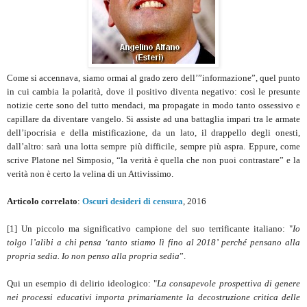
Come si accennava, siamo ormai al grado zero dell’”informazione”, quel punto
in cui cambia la polarità, dove il positivo diventa negativo: così le presunte
notizie certe sono del tutto mendaci, ma propagate in modo tanto ossessivo e
capillare da diventare vangelo. Si assiste ad una battaglia impari tra le armate
dell’ipocrisia e della mistificazione, da un lato, il drappello degli onesti,
dall’altro: sarà una lotta sempre più difficile, sempre più aspra. Eppure, come
scrive Platone nel Simposio, “la verità è quella che non puoi contrastare” e la
verità non è certo la velina di un Attivissimo.
Articolo correlato
:
Oscuri desideri di censura
, 2016
[1] Un piccolo ma significativo campione del suo terrificante italiano: "
Io
tolgo l’alibi a chi pensa ‘tanto stiamo lì fino al 2018’ perché pensano alla
propria sedia. Io non penso alla propria sedia
”.
Qui un esempio di delirio ideologico: "
La consapevole prospettiva di genere
nei processi educativi importa primariamente la decostruzione critica delle