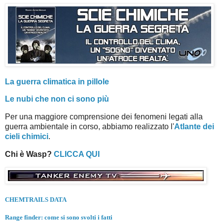
La guerra climatica in pillole
Le nubi che non ci sono più
Per una maggiore comprensione dei fenomeni legati alla
guerra ambientale in corso, abbiamo realizzato l'
Atlante dei
cieli chimici
.
Chi è Wasp?
CLICCA QUI
CHEMTRAILS DATA
Range finder: come si sono svolti i fatti