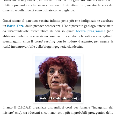
i fatti e pretendono che siano considerati fonti attendibili, mentre le voci del
dissenso e della libertà sono bollate come bugiarde.
Ormai siamo al patetico: suscita infinita pena più che indignazione ascoltare
un
Bario Tozzi
dalla precoce senescenza. L’onnipresente geologo, intervistato
da un’arrendevole presentatrice di non so quale
becero programma
(non
abbiamo il televisore e ne siamo compiaciuti), arrabatta la solita accozzaglia di
scempiaggini circa il
cloud seeding
con lo ioduro d’argento, per negare la
realtà incontrovertibile della biogeingegneria clandestina.
Intanto il C.I.C.A.P. organizza dispendiosi corsi per formare “indagatori del
mistero” (sic): tra i docenti si contano tutti i più improbabili protagonisti dello