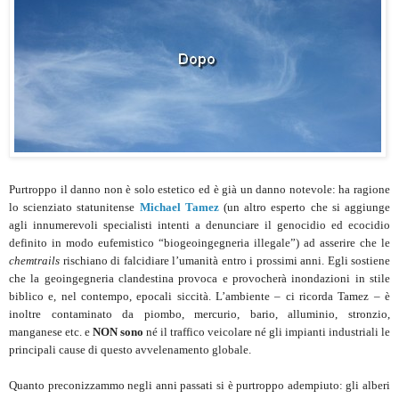
Purtroppo il danno non è solo estetico ed è già un danno notevole: ha ragione
lo scienziato statunitense
Michael Tamez
(un altro esperto che si aggiunge
agli innumerevoli specialisti intenti a denunciare il genocidio ed ecocidio
definito in modo eufemistico “biogeoingegneria illegale”) ad asserire che le
chemtrails
rischiano di falcidiare l’umanità entro i prossimi anni. Egli sostiene
che la geoingegneria clandestina provoca e provocherà inondazioni in stile
biblico e, nel contempo, epocali siccità. L’ambiente – ci ricorda Tamez – è
inoltre contaminato da piombo, mercurio, bario, alluminio, stronzio,
manganese etc. e
NON sono
né il traffico veicolare né gli impianti industriali le
principali cause di questo avvelenamento globale.
Quanto preconizzammo negli anni passati si è purtroppo adempiuto: gli alberi