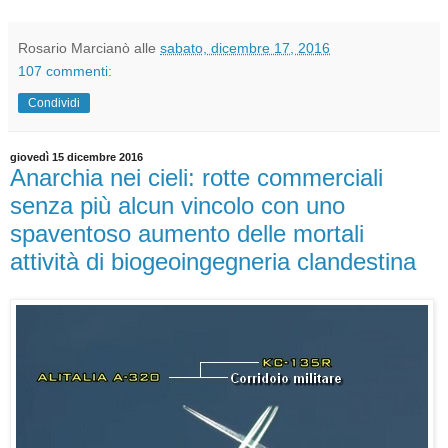
Rosario Marcianò
alle
sabato, dicembre 17, 2016
107 commenti:
Condividi
giovedì 15 dicembre 2016
Anarchia nei cieli: rotte commerciali
senza più alcun vincolo con uno
spaventoso aumento delle mortali
attività di biogeoingegneria clandestina