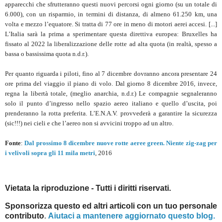
apparecchi che sfrutteranno questi nuovi percorsi ogni giorno (su un totale di
6.000), con un risparmio, in termini di distanza, di almeno 61.250 km, una
volta e mezzo l’equatore. Si tratta di 77 ore in meno di motori aerei accesi. [...]
L’Italia sarà la prima a sperimentare questa direttiva europea: Bruxelles ha
fissato al 2022 la liberalizzazione delle rotte ad alta quota (in realtà, spesso a
bassa o bassissima quota n.d.r.).
Per quanto riguarda i piloti, fino al 7 dicembre dovranno ancora presentare 24
ore prima del viaggio il piano di volo. Dal giorno 8 dicembre 2016, invece,
regna la libertà totale, (meglio anarchia, n.d.r.) Le compagnie segnaleranno
solo il punto d’ingresso nello spazio aereo italiano e quello d’uscita, poi
prenderanno la rotta preferita. L’E.N.A.V. provvederà a garantire la sicurezza
(sic!!!) nei cieli e che l’aereo non si avvicini troppo ad un altro.
Fonte
:
Dal prossimo 8 dicembre nuove rotte aeree green. Niente zig-zag per
i velivoli sopra gli 11 mila metri
, 2016
Vietata la riproduzione - Tutti i diritti riservati.
Sponsorizza questo ed altri articoli con un tuo personale
contributo
.
Aiutaci a mantenere aggiornato questo blog.