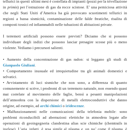
tellurici in questi ultimi mesi è costellata di impianti (pozzi per la trivellazione
in
primis
) per l’estrazione di gas da rocce scistose. E’ una perniciosa attività
che negli Stati Uniti d’America ha già provocato scuotimenti tellurici in
regioni a bassa sismicità, contaminazione delle falde freatiche, risalita di
composti tossici ed infiammabili nelle tubazioni di abitazioni private.
I terremoti artificiali possono essere previsti? Diciamo che si possono
individuare degli indizi che possono lasciar presagire scosse più o meno
violente. Vediamo i precursori salienti.
• Aumento della concentrazione di gas radon: si leggano gli studi di
Gianpaolo Giuliani
.
• Comportamento inusuale ed irrequietudine tra gli animali domestici e
selvatici.
• Avvistamento di luci sismiche che non sono, a differenza di quanto
comunemente si scrive, i prodromi di un terremoto naturale, non essendo quasi
mai correlate al movimento delle faglie, bensì a pesanti manipolazioni
dell’atmosfera con la dispersione di metalli elettroconduttivi che danno
origine, ad esempio, ad
archi chimici
o
iridescenze
.
• Malfunzionamenti nelle comunicazioni della telefonia mobile: sono
problemi riconducibili ad aberrazioni elettriche in atmosfera legate alle
operazioni di geoingegneria clandestina alias scie chimiche (chemtrails in
inglese). L’aria, infatti, è resa simile al plasma e, un po’ come il plasma, è