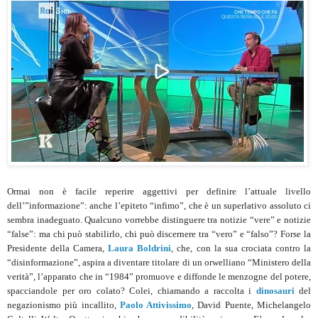
Ormai non è facile reperire aggettivi per definire l’attuale livello
dell’”informazione”: anche l’epiteto “infimo”, che è un superlativo assoluto ci
sembra inadeguato. Qualcuno vorrebbe distinguere tra notizie “vere” e notizie
“false”: ma chi può stabilirlo, chi può discernere tra “vero” e “falso”? Forse la
Presidente della Camera,
Laura Boldrini
, che, con la sua crociata contro la
“disinformazione”, aspira a diventare titolare di un orwelliano “Ministero della
verità”, l’apparato che in “1984” promuove e diffonde le menzogne del potere,
spacciandole per oro colato? Colei, chiamando a raccolta i
dinosauri
del
negazionismo più incallito,
Paolo Attivissimo
, David Puente, Michelangelo