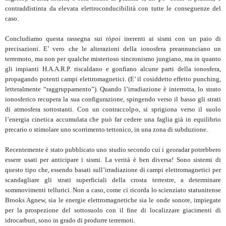
contraddistinta da elevata elettroconducibilità con tutte le conseguenze del
caso.
Concludiamo questa rassegna sui
tòpoi
inerenti ai sismi con un paio di
precisazioni. E’ vero che le alterazioni della ionosfera preannunciano un
terremoto, ma non per qualche misterioso sincronismo jungiano, ma in quanto
gli impianti H.A.A.R.P. riscaldano e gonfiano alcune parti della ionosfera,
propagando potenti campi elettromagnetici. (E’ il cosiddetto effetto punching,
letteralmente “raggruppamento”). Quando l’irradiazione è interrotta, lo strato
ionosferico recupera la sua configurazione, spingendo verso il basso gli strati
di atmosfera sottostanti. Con un contraccolpo, si sprigiona verso il suolo
l’energia cinetica accumulata che può far cedere una faglia già in equilibrio
precario o stimolare uno scorrimento tettonico, in una zona di subduzione.
Recentemente è stato pubblicato uno studio secondo cui i georadar potrebbero
essere usati per anticipare i sismi. La verità è ben diversa! Sono sistemi di
questo tipo che, essendo basati sull’irradiazione di campi elettromagnetici per
scandagliare gli strati superficiali della crosta terrestre, a determinare
sommovimenti tellurici. Non a caso, come ci ricorda lo scienziato statunitense
Brooks Agnew, sia le energie elettromagnetiche sia le onde sonore, impiegate
per la prospezione del sottosuolo con il fine di localizzare giacimenti di
idrocarburi, sono in grado di produrre terremoti.