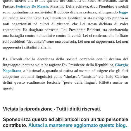
questo motivo che le mie querele nei confronti di Paolo Attivissimo, David
Puente,
Federico De Massis
, Massimo Della Schiava, Aldo Piombino e sodali
sono puntualmente archiviate? Il dubbio diviene certezza, allorquando
leggo
sui media nazionali che Lei, Presidente Boldrini, si sta rivolgendo proprio ai
noti negazionisti ed autori di vituperi che Lei stessa dichiara di voler
combattere. Ha sbagliato barricata: Lei, Presidente Boldrini, sta combatendo
una battaglia contro i cittadini e contro la verità. Lei ci conferma che lo Stato
ed i cosiddetti "debunkers" sono una cosa sola. Lei non mi rappresenta, Lei non
rappresenta i cittadini italiani.
P.s.
Ricordi che la decadenza della società comincia con il declino del
linguaggio: per una volta ha ragione l'ex Presidente della Repubblica,
Giorgio
Napolitano
, a biasimarLa, quando si ostina ad usare e ad esigere che gli altri
adoperino abomini linguistici come "sindaca", "ministra" etc. Italo Calvino
definì questo scadimento lessicale "peste della lingua". Rifletta anche su
questo.
Vietata la riproduzione - Tutti i diritti riservati.
Sponsorizza questo ed altri articoli con un tuo personale
contributo
.
Aiutaci a mantenere aggiornato questo blog.