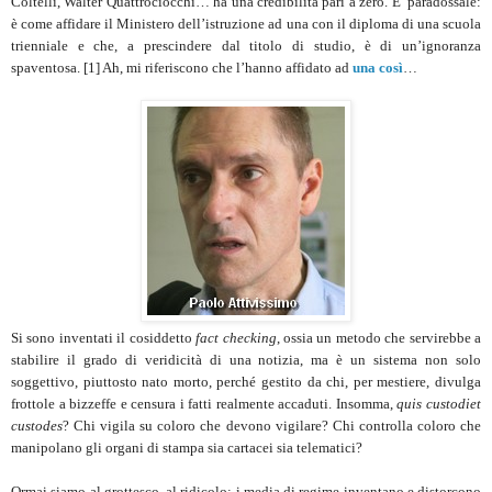
Coltelli, Walter Quattrociocchi… ha una credibilità pari a zero. E’ paradossale:
è come affidare il Ministero dell’istruzione ad una con il diploma di una scuola
trienniale e che, a prescindere dal titolo di studio, è di un’ignoranza
spaventosa. [1] Ah, mi riferiscono che l’hanno affidato ad
una così
…
Si sono inventati il cosiddetto
fact checking
, ossia un metodo che servirebbe a
stabilire il grado di veridicità di una notizia, ma è un sistema non solo
soggettivo, piuttosto nato morto, perché gestito da chi, per mestiere, divulga
frottole a bizzeffe e censura i fatti realmente accaduti. Insomma,
quis custodiet
custodes
? Chi vigila su coloro che devono vigilare? Chi controlla coloro che
manipolano gli organi di stampa sia cartacei sia telematici?
Ormai siamo al grottesco, al ridicolo: i media di regime inventano e distorcono