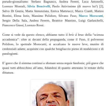
pseudo-giornalismo: Stefano Bagnasco, Andrea Ferreri, Luca Antonelli,
Lorenzo Montali,
Silvia Bencivelli
, Paolo Attivissimo (di nuovo lui!) [2],
Salvo Di Grazia, Marta Annunziata, Enrica Matteucci, Marco Ciardi, Matteo
Borrini, Elena Iorio, Massimo Polidoro, Silvano Fuso,
Marco Morocutti
,
Sergio Della Sala, Andrea Ferrero, Beatrice Mautino, Luigi Garlaschelli,
Francesco Grassi, Lorenzo Rossi.
Come si vede da questo elenco, abbiamo tutto il
bric à brac
della “scienza
accademica”: oltre ai decani della propaganda, come il Fuso, il polveroso
Polidoro, lo spettrale Morocutti, si accalcano le nuove leve, munite di
credenziali adatte, acquisite con qualche brogliaccio pieno di strafalcioni e di
paralogismi.
E’ grave che il sistema continui a sfornare senza requie fandonie; più grave che
quasi tutti abbocchino all’amo, fidandosi di quanto attestano le testate della
dittatura.