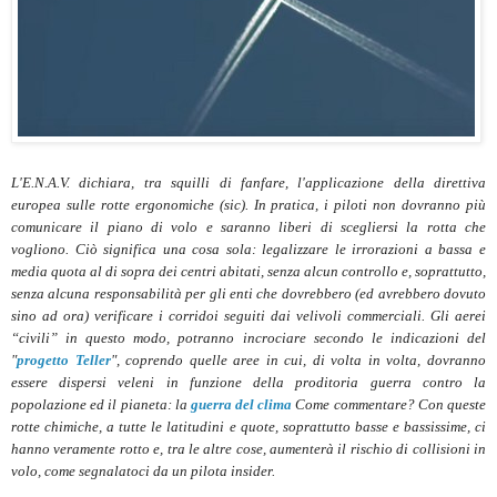
L'E.N.A.V. dichiara, tra squilli di fanfare, l'applicazione della direttiva
europea sulle rotte ergonomiche (sic). In pratica, i piloti non dovranno più
comunicare il piano di volo e saranno liberi di scegliersi la rotta che
vogliono. Ciò significa una cosa sola: legalizzare le irrorazioni a bassa e
media quota al di sopra dei centri abitati, senza alcun controllo e, soprattutto,
senza alcuna responsabilità per gli enti che dovrebbero (ed avrebbero dovuto
sino ad ora) verificare i corridoi seguiti dai velivoli commerciali. Gli aerei
“civili” in questo modo, potranno incrociare secondo le indicazioni del
"
progetto Teller
", coprendo quelle aree in cui, di volta in volta, dovranno
essere dispersi veleni in funzione della proditoria guerra contro la
popolazione ed il pianeta: la
guerra del clima
Come commentare? Con queste
rotte chimiche, a tutte le latitudini e quote, soprattutto basse e bassissime, ci
hanno veramente rotto e, tra le altre cose, aumenterà il rischio di collisioni in
volo, come segnalatoci da un pilota insider.