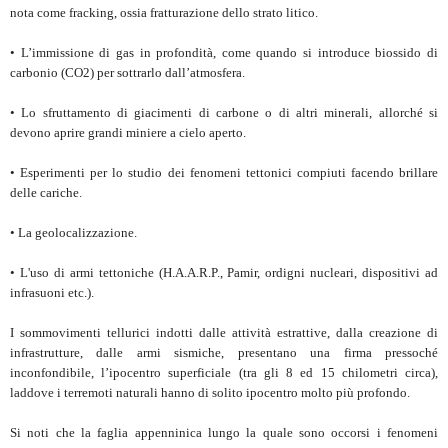
nota come fracking, ossia fratturazione dello strato litico.
• L’immissione di gas in profondità, come quando si introduce biossido di
carbonio (CO2) per sottrarlo dall’atmosfera.
• Lo sfruttamento di giacimenti di carbone o di altri minerali, allorché si
devono aprire grandi miniere a cielo aperto.
• Esperimenti per lo studio dei fenomeni tettonici compiuti facendo brillare
delle cariche.
• La geolocalizzazione.
• L'uso di armi tettoniche (H.A.A.R.P., Pamir, ordigni nucleari, dispositivi ad
infrasuoni etc.).
I sommovimenti tellurici indotti dalle attività estrattive, dalla creazione di
infrastrutture, dalle armi sismiche, presentano una firma pressoché
inconfondibile, l’ipocentro superficiale (tra gli 8 ed 15 chilometri circa),
laddove i terremoti naturali hanno di solito ipocentro molto più profondo.
Si noti che la faglia appenninica lungo la quale sono occorsi i fenomeni