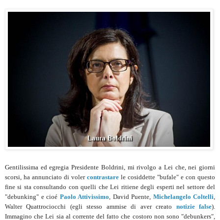
Gentilissima ed egregia Presidente Boldrini, mi rivolgo a Lei che, nei giorni
scorsi, ha annunciato di voler
contrastare
le cosiddette "bufale" e con questo
fine si sta consultando con quelli che Lei ritiene degli esperti nel settore del
"debunking" e cioé
Paolo Attivissimo
, David Puente,
Michelangelo Coltelli
,
Walter Quattrociocchi (egli stesso ammise di aver creato
notizie false
).
Immagino che Lei sia al corrente del fatto che costoro non sono "debunkers",