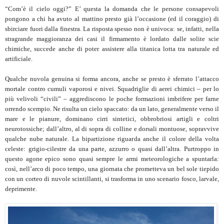
“Com’è il cielo oggi?” E’ questa la domanda che le persone consapevoli
pongono a chi ha avuto al mattino presto già l’occasione (ed il coraggio) di
sbirciare fuori dalla finestra. La risposta spesso non è univoca: se, infatti, nella
stragrande maggioranza dei casi il firmamento è lordato dalle solite scie
chimiche, succede anche di poter assistere alla titanica lotta tra naturale ed
artificiale.
Qualche nuvola genuina si forma ancora, anche se presto è sferrato l’attacco
mortale contro cumuli vaporosi e nivei. Squadriglie di aerei chimici – per lo
più velivoli “civili” – aggrediscono le poche formazioni imbrifere per farne
orrendo scempio. Ne risulta un cielo spaccato: da un lato, generalmente verso il
mare e le pianure, dominano cirri sintetici, obbrobriosi artigli e coltri
neurotossiche; dall’altro, al di sopra di colline e dorsali montuose, sopravvive
qualche nube naturale. La bipartizione riguarda anche il colore della volta
celeste: grigio-cilestre da una parte, azzurro o quasi dall’altra. Purtroppo in
questo agone epico sono quasi sempre le armi meteorologiche a spuntarla:
così, nell’arco di poco tempo, una giornata che prometteva un bel sole tiepido
con un corteo di nuvole scintillanti, si trasforma in uno scenario fosco, larvale,
deprimente.