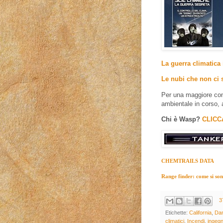
La guerra climatica 
Le nubi che non ci 
Per una maggiore com
ambientale in corso, 
Chi è Wasp?
CLICC
CHEMTRAILS DATA
Range finder: come si sono 
3
Etichette:
California
,
Dan
climatici
,
Incendi
,
ingegn