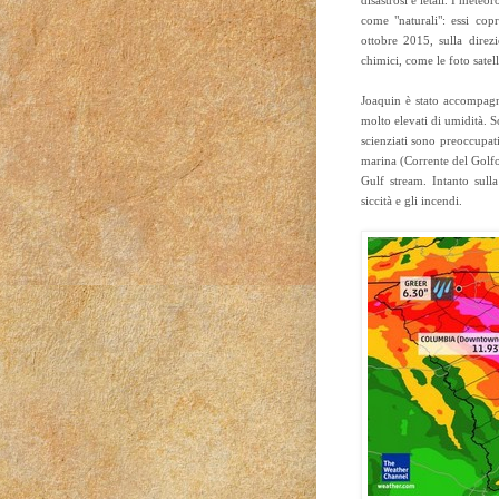
disastrosi e letali. I meteo
come "naturali": essi cop
ottobre 2015, sulla direzi
chimici, come le foto satel
Joaquin è stato accompagn
molto elevati di umidità. 
scienziati sono preoccupati
marina (Corrente del Golfo)
Gulf stream. Intanto sulla
siccità e gli incendi.