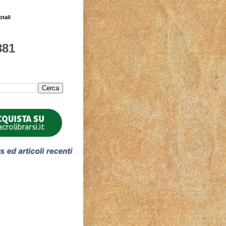
otali
881