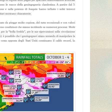
rologi di regime sono pagati per spacciare manifestazioni artificiali
rono le tracce della geoingegneria clandestina. A partire dal 5
one e sulla potenza di Joaquin hanno influito i soliti intrecci
litari mostrano chiaramente.
ato da piogge molto copiose, del tutto eccezionali e con valori
Sono condizioni che stanno incidendo su numerosi processi. Molti
 per la “bolla fredda”, per le sue ripercussioni sulla circolazione
: è possibile che i geoingegneri stiano tentando di manipolare la
 costa opposta degli Stati Uniti continuano il caldo record, la