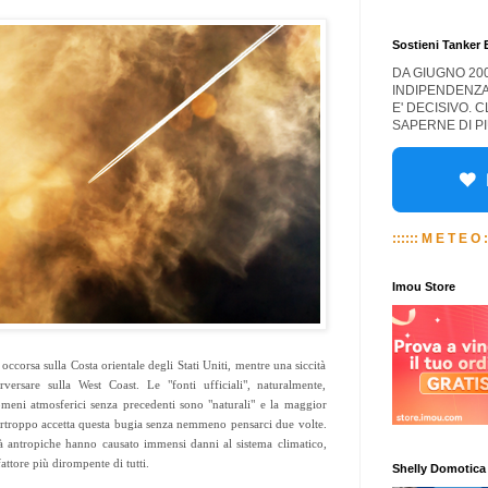
Sostieni Tanker
DA GIUGNO 20
INDIPENDENZA
E' DECISIVO. 
SAPERNE DI PI
:::::: M E T E O :
Imou Store
ccorsa sulla Costa orientale degli Stati Uniti, mentre una siccità
versare sulla West Coast. Le "fonti ufficiali", naturalmente,
meni atmosferici senza precedenti sono "naturali" e la maggior
urtroppo accetta questa bugia senza nemmeno pensarci due volte.
à antropiche hanno causato immensi danni al sistema climatico,
fattore più dirompente di tutti.
Shelly Domotica