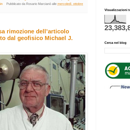
in
Pubblicato da
Rosario Marcianò
alle
mercoledì, ottobre
Visualizzazioni t
23,383,
a rimozione dell’articolo
tto dal geofisico Michael J.
Cerca nel blog