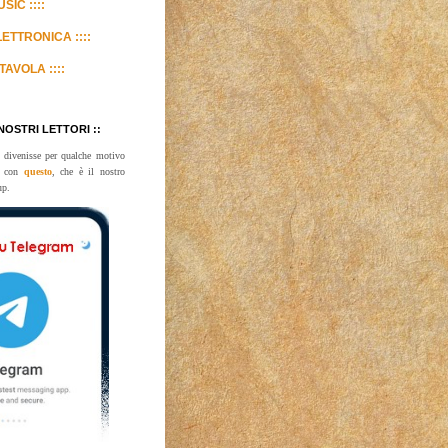
SIC ::::
LETTRONICA ::::
TAVOLA ::::
 NOSTRI LETTORI ::
 divenisse per qualche motivo
te con
questo
, che è il nostro
up.