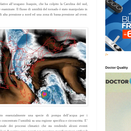
lative all’uragano Joaquin, che ha colpito la Carolina del sud,
esaminate. Il flusso di umidità del tornado è stato manipolato in
di alta pressione a nord ed una zona di bassa pressione ad ovest.
/>
Doctor Quality
ato essenzialmente una specie di pompa dell’acqua per i
concentrato l’umidità su una regione specifica e circoscritta. E’
onale dei processi climatici che sta rendendo alcuni eventi