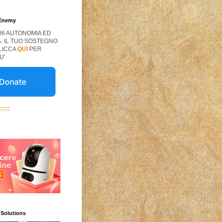
 Enemy
06 AUTONOMIA ED
. IL TUO SOSTEGNO
CLICCA
QUI
PER
U'
:::::
 Solutions