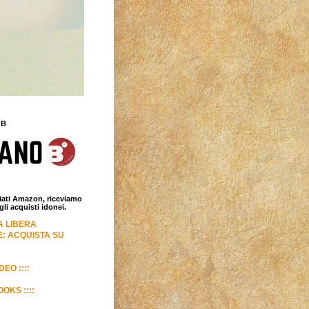
 B
iliati Amazon, riceviamo
i acquisti idonei.
LA LIBERA
: ACQUISTA SU
DEO ::::
OKS ::::