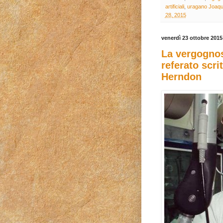
artificiali
,
uragano Joaqu
28, 2015
venerdì 23 ottobre 2015
La vergognos
referato scri
Herndon