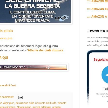
:::: AMAZON MU
:::: AMAZON E
:::: AMAZON A 
in pillole
:: AVVISO PER I
Nel caso questo blog
sono più
inaccessibile, prova
archivio-blog di back
prensione dei fenomeni legati alla guerra
abbiamo realizzato l'
Atlante dei cieli chimici
.
A QUI
svolti i fatti
7 commenti:
e Wigington
,
deviazione della Corrente del Golfo
,
disastri
eria climatica
,
Negazionisti
,
siccità artificiale
,
uragani