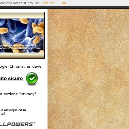
mo che accetti il loro uso.
Più Info
OK
gia ovunque ed in
to!