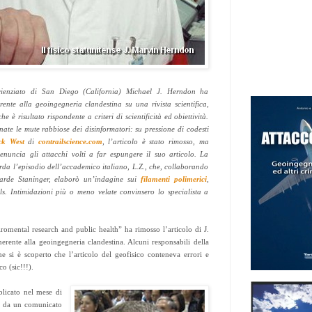
cienziato di San Diego (California) Michael J. Herndon ha
rente alla geoingegneria clandestina su una rivista scientifica,
e è risultato rispondente a criteri di scientificità ed obiettività.
nate le mute rabbiose dei disinformatori: su pressione di codesti
ck West
di
contrailscience.com
, l’articolo è stato rimosso, ma
nuncia gli attacchi volti a far espungere il suo articolo. La
rda l’episodio dell’accademico italiano, L.Z., che, collaborando
arde Staninger, elaborò un’indagine sui
filamenti polimerici
,
ls. Intimidazioni più o meno velate convinsero lo specialista a
iromental research and public health” ha rimosso l’articolo di J.
rente alla geoingegneria clandestina. Alcuni responsabili della
e si è scoperto che l’articolo del geofisico conteneva errori e
o (sic!!!).
licato nel mese di
to da un comunicato