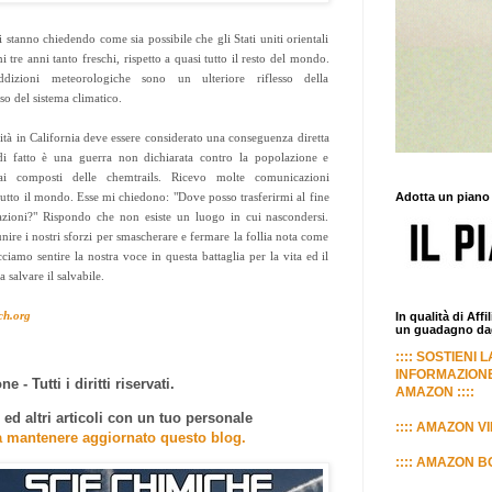
stanno chiedendo come sia possibile che gli Stati uniti orientali
mi tre anni tanto freschi, rispetto a quasi tutto il resto del mondo.
ddizioni meteorologiche sono un ulteriore riflesso della
so del sistema climatico.
idità in California deve essere considerato una conseguenza diretta
di fatto è una guerra non dichiarata contro la popolazione e
dai composti delle chemtrails. Ricevo molte comunicazioni
tutto il mondo. Esse mi chiedono: "Dove posso trasferirmi al fine
Adotta un piano
azioni?" Rispondo che non esiste un luogo in cui nascondersi.
ire i nostri sforzi per smascherare e fermare la follia nota come
ciamo sentire la nostra voce in questa battaglia per la vita ed il
 salvare il salvabile.
ch.org
In qualità di Aff
un guadagno dagl
:::: SOSTIENI 
INFORMAZIONE
e - Tutti i diritti riservati.
AMAZON ::::
d altri articoli con un tuo personale
:::: AMAZON VI
a mantenere aggiornato questo blog.
:::: AMAZON BO