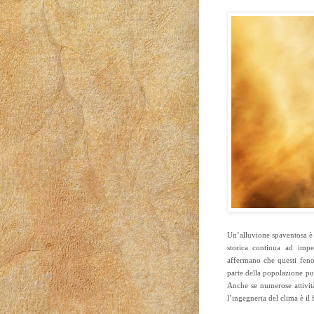
Un’alluvione spaventosa è o
storica continua ad imper
affermano che questi feno
parte della popolazione p
Anche se numerose attivit
l’ingegneria del clima è il 