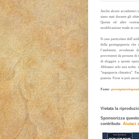
Anche alcuni accademici si 
siano stati durante gli ulti
Questa ed altre contra
modificazione totale in cor
Il caso particolare dell’ar
della geoingegneria che 
l’ambiente, avvelenati 
provenienti da persone di 
di sfuggire a queste oper
Abbiamo solo una scelta: un
“ingegneria climatica”. Fac
pianeta. Forse si può ancora
Fonte
:
geoengineeringwat
Vietata la riproduzion
Sponsorizza questo e
contributo
.
Aiutaci 