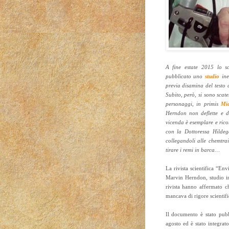
A fine estate 2015 lo s
pubblicato uno
studio
ine
previa disamina del testo ch
Subito, però, si sono scate
personaggi, in primis
Mi
Herndon non deflette e de
vicenda è esemplare e rico
con la Dottoressa Hildeg
collegandoli alle chemtrai
tirare i remi in barca…
La rivista scientifica “Env
Marvin Herndon, studio ine
rivista hanno affermato ch
mancava di rigore scientific
Il documento è stato pubb
agosto ed è stato integra