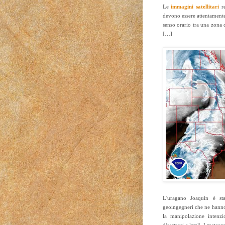
Le
immagini satellitari
re
devono essere attentamente 
senso orario tra una zona 
[…]
L'uragano Joaquin è st
geoingegneri che ne hanno 
la manipolazione intenzi