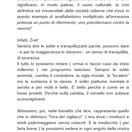
significano, in modo palese, il vuoto culturale, la crisi
definitiva ed irreversibile della società odierna che trova in
questo esempio di analfabetismo moltiplicato all'ennesima
potenza un punto di riferimento, uno psicofarmaco contro la
nevrosi
"
Infatti, Zret!
Sentirsi dire le solite e tranquillizzanti parole, possono dare
- e per la maggioranza lo daranno - un senso di tranquillità,
di sicurezza.
Il tutto lo possiamo notare ( ormai ci faccio caso da inizio
millennio ) nei programmi televisivi. Sempre le solite
amenità; cambia il conduttore, la sigla iniziale, la "location"
ma la sostanza è la stessa. Il solito piattume mentale è
servito e per molti è bello. E' bello perchè è come se si
fosse protetti. Perchè nulla cambia, il cervello non subisce
sconvolgimenti.
Attivissimo, poi, nelle banalità che dice, rappresenta quello
che io definisco "l'era dei vigliacci". L'era dove i mediocri e
simili padroneggiano senza ostacoli. E la mediocrità ( per
farla breve ) la possiamo vedere in ogni angolo della nostra