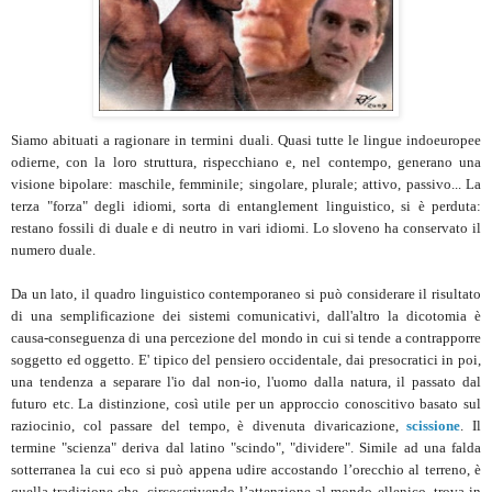
Siamo abituati a ragionare in termini duali. Quasi tutte le lingue indoeuropee
odierne, con la loro struttura, rispecchiano e, nel contempo, generano una
visione bipolare: maschile, femminile; singolare, plurale; attivo, passivo... La
terza "forza" degli idiomi, sorta di entanglement linguistico, si è perduta:
restano fossili di duale e di neutro in vari idiomi. Lo sloveno ha conservato il
numero duale.
Da un lato, il quadro linguistico contemporaneo si può considerare il risultato
di una semplificazione dei sistemi comunicativi, dall'altro la dicotomia è
causa-conseguenza di una percezione del mondo in cui si tende a contrapporre
soggetto ed oggetto. E' tipico del pensiero occidentale, dai presocratici in poi,
una tendenza a separare l'io dal non-io, l'uomo dalla natura, il passato dal
futuro etc. La distinzione, così utile per un approccio conoscitivo basato sul
raziocinio, col passare del tempo, è divenuta divaricazione,
scissione
. Il
termine "scienza" deriva dal latino "scindo", "dividere". Simile ad una falda
sotterranea la cui eco si può appena udire accostando l’orecchio al terreno, è
quella tradizione che, circoscrivendo l’attenzione al mondo ellenico, trova in