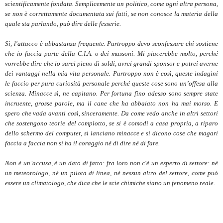
scientificamente fondata. Semplicemente un politico, come ogni altra persona,
se non è correttamente documentata sui fatti, se non conosce la materia della
quale sta parlando, può dire delle fesserie.
Sì, l'attacco è abbastanza frequente. Purtroppo devo sconfessare chi sostiene
che io faccia parte della C.I.A. o dei massoni. Mi piacerebbe molto, perché
vorrebbe dire che io sarei pieno di soldi, avrei grandi sponsor e potrei averne
dei vantaggi nella mia vita personale. Purtroppo non è così, queste indagini
le faccio per pura curiosità personale perché queste cose sono un’offesa alla
scienza. Minacce sì, ne capitano. Per fortuna fino adesso sono sempre state
incruente, grosse parole, ma il cane che ha abbaiato non ha mai morso. E
spero che vada avanti così, sinceramente. Da come vedo anche in altri settori
che sostengono teorie del complotto, se si è comodi a casa propria, a riparo
dello schermo del computer, si lanciano minacce e si dicono cose che magari
faccia a faccia non si ha il coraggio né di dire né di fare.
Non è un’accusa, è un dato di fatto: fra loro non c'è un esperto di settore: né
un meteorologo, né un pilota di linea, né nessun altro del settore, come può
essere un climatologo, che dica che le scie chimiche siano un fenomeno reale.