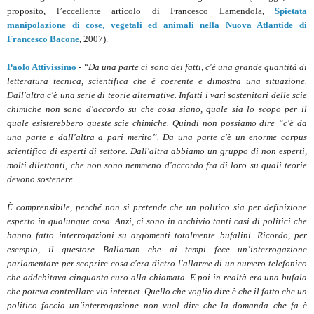
proposito, l’eccellente articolo di Francesco Lamendola,
Spietata
manipolazione di cose, vegetali ed animali nella Nuova Atlantide di
Francesco Bacone
, 2007).
Paolo Attivissimo
-
“Da una parte ci sono dei fatti, c'è una grande quantità di
letteratura tecnica, scientifica che è coerente e dimostra una situazione.
Dall'altra c'è una serie di teorie alternative. Infatti i vari sostenitori delle scie
chimiche non sono d'accordo su che cosa siano, quale sia lo scopo per il
quale esisterebbero queste scie chimiche. Quindi non possiamo dire “c'è da
una parte e dall'altra a pari merito”. Da una parte c'è un enorme corpus
scientifico di esperti di settore. Dall'altra abbiamo un gruppo di non esperti,
molti dilettanti, che non sono nemmeno d'accordo fra di loro su quali teorie
devono sostenere.
È comprensibile, perché non si pretende che un politico sia per definizione
esperto in qualunque cosa. Anzi, ci sono in archivio tanti casi di politici che
hanno fatto interrogazioni su argomenti totalmente bufalini. Ricordo, per
esempio, il questore Ballaman che ai tempi fece un’interrogazione
parlamentare per scoprire cosa c'era dietro l'allarme di un numero telefonico
che addebitava cinquanta euro alla chiamata. E poi in realtà era una bufala
che poteva controllare via internet. Quello che voglio dire è che il fatto che un
politico faccia un’interrogazione non vuol dire che la domanda che fa è