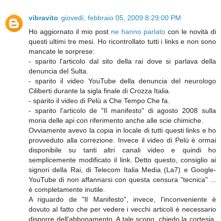
vibravito
giovedì, febbraio 05, 2009 8:29:00 PM
Ho aggiornato il mio post
ne hanno parlato
con le novità di
questi ultimi tre mesi. Ho ricontrollato tutti i links e non sono
mancate le sorprese:
- sparito l'articolo dal sito della rai dove si parlava della
denuncia del Sulta.
- sparito il video YouTube della denuncia del neurologo
Ciliberti durante la sigla finale di Crozza Italia.
- sparito il video di Pelù a Che Tempo Che fa.
- sparito l'articolo de "Il manifesto" di agosto 2008 sulla
moria delle api con riferimento anche alle scie chimiche.
Ovviamente avevo la copia in locale di tutti questi links e ho
provveduto alla correzione. Invece il video di Pelù è ormai
disponibile su tanti altri canali video e quindi ho
semplicemente modificato il link. Detto questo, consiglio ai
signori della Rai, di Telecom Italia Media (La7) e Google-
YouTube di non affannarsi con questa censura "tecnica" ...
è completamente inutile.
A riguardo de "Il Manifesto", invece, l'inconveniente è
dovuto al fatto che per vedere i vecchi articoli è necessario
disporre dell'abbonamento. A tale scopo, chiedo la cortesia,