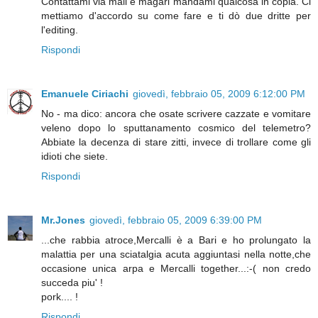
Contattami via mail e magari mandami qualcosa in copia. Ci
mettiamo d'accordo su come fare e ti dò due dritte per
l'editing.
Rispondi
Emanuele Ciriachi
giovedì, febbraio 05, 2009 6:12:00 PM
No - ma dico: ancora che osate scrivere cazzate e vomitare
veleno dopo lo sputtanamento cosmico del telemetro?
Abbiate la decenza di stare zitti, invece di trollare come gli
idioti che siete.
Rispondi
Mr.Jones
giovedì, febbraio 05, 2009 6:39:00 PM
...che rabbia atroce,Mercalli è a Bari e ho prolungato la
malattia per una sciatalgia acuta aggiuntasi nella notte,che
occasione unica arpa e Mercalli together...:-( non credo
succeda piu' !
pork.... !
Rispondi