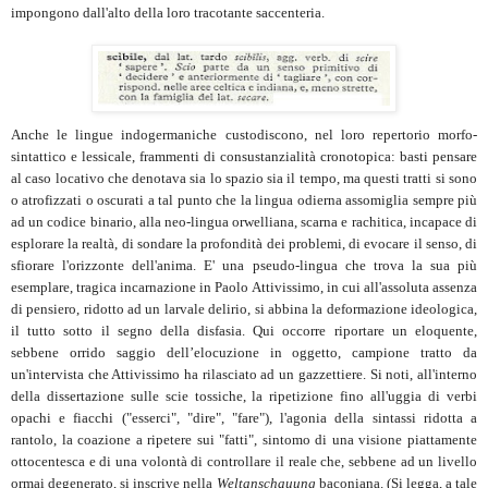
impongono dall'alto della loro tracotante saccenteria.
Anche le lingue indogermaniche custodiscono, nel loro repertorio morfo-
sintattico e lessicale, frammenti di consustanzialità cronotopica: basti pensare
al caso locativo che denotava sia lo spazio sia il tempo, ma questi tratti si sono
o atrofizzati o oscurati a tal punto che la lingua odierna assomiglia sempre più
ad un codice binario, alla neo-lingua orwelliana, scarna e rachitica, incapace di
esplorare la realtà, di sondare la profondità dei problemi, di evocare il senso, di
sfiorare l'orizzonte dell'anima. E' una pseudo-lingua che trova la sua più
esemplare, tragica incarnazione in Paolo Attivissimo, in cui all'assoluta assenza
di pensiero, ridotto ad un larvale delirio, si abbina la deformazione ideologica,
il tutto sotto il segno della disfasia. Qui occorre riportare un eloquente,
sebbene orrido saggio dell’elocuzione in oggetto, campione tratto da
un'intervista che Attivissimo ha rilasciato ad un gazzettiere. Si noti, all'interno
della dissertazione sulle scie tossiche, la ripetizione fino all'uggia di verbi
opachi e fiacchi ("esserci", "dire", "fare"), l'agonia della sintassi ridotta a
rantolo, la coazione a ripetere sui "fatti", sintomo di una visione piattamente
ottocentesca e di una volontà di controllare il reale che, sebbene ad un livello
ormai degenerato, si inscrive nella
Weltanschauung
baconiana. (Si legga, a tale