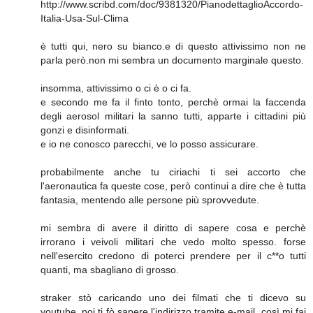
http://www.scribd.com/doc/9381320/PianodettaglioAccordo-
Italia-Usa-Sul-Clima
è tutti qui, nero su bianco.e di questo attivissimo non ne
parla però.non mi sembra un documento marginale questo.
insomma, attivissimo o ci è o ci fa.
e secondo me fa il finto tonto, perchè ormai la faccenda
degli aerosol militari la sanno tutti, apparte i cittadini più
gonzi e disinformati.
e io ne conosco parecchi, ve lo posso assicurare.
probabilmente anche tu ciriachi ti sei accorto che
l'aeronautica fa queste cose, però continui a dire che è tutta
fantasia, mentendo alle persone più sprovvedute.
mi sembra di avere il diritto di sapere cosa e perchè
irrorano i veivoli militari che vedo molto spesso. forse
nell'esercito credono di poterci prendere per il c**o tutti
quanti, ma sbagliano di grosso.
straker stò caricando uno dei filmati che ti dicevo su
youtube. poi ti fò sapere l'indirizzo tramite e-mail, così mi fai