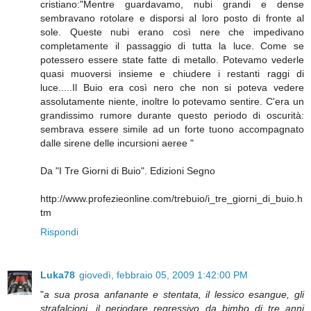
cristiano:"Mentre guardavamo, nubi grandi e dense
sembravano rotolare e disporsi al loro posto di fronte al
sole. Queste nubi erano così nere che impedivano
completamente il passaggio di tutta la luce. Come se
potessero essere state fatte di metallo. Potevamo vederle
quasi muoversi insieme e chiudere i restanti raggi di
luce.....Il Buio era così nero che non si poteva vedere
assolutamente niente, inoltre lo potevamo sentire. C'era un
grandissimo rumore durante questo periodo di oscurità:
sembrava essere simile ad un forte tuono accompagnato
dalle sirene delle incursioni aeree "
Da "I Tre Giorni di Buio". Edizioni Segno
http://www.profezieonline.com/trebuio/i_tre_giorni_di_buio.h
tm
Rispondi
Luka78
giovedì, febbraio 05, 2009 1:42:00 PM
"
a sua prosa anfanante e stentata, il lessico esangue, gli
strafalcioni, il periodare regressivo da bimbo di tre anni