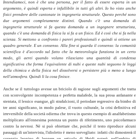
Intendiamoci, non è che una persona, per il fatto di essere esperta in un
argomento, è quindi esperta e infallibile in tutti gli altri. Io ho visto anche
fisici prendere delle cantonate in ingegneria strutturale. Questo perché sono
due argomenti completamente distinti. Quando c'è una domanda di
ingegneria strutturale si fa questa domanda a un ingegnere strutturista,
quando c'è una domanda di fisica la si fa a un fisico. Ed è così che si fa nella
scienza. Si mettono a confronto i pareri professionali e quindi si ottiene un
quadro generale. E un consenso. Alla fine si guarda il consenso: la comunità
scientifica è d'accordo sul fatto che la meteorologia funziona in un certo
modo, gli aerei quando volano rilasciano una quantità di condensa
significativa che forma l'equivalente di nubi e queste nubi seguono le leggi
della chimica e della fisica nel dissolversi o persistere più o meno a lungo
nell'atmosfera. Quindi lì la cosa finisce.
Anche se il tuttologo avesse un briciolo di ragione sugli argomenti che tratta
con sconvolgente incompetenza e perfetta malafede, la sua prosa anfanante e
stentata, il lessico esangue, gli strafalcioni, il periodare regressivo da bimbo di
tre anni significano, in modo palese, il vuoto culturale, la crisi definitiva ed
irreversibile della società odierna che trova in questo esempio di analfabetismo
moltiplicato all'ennesima potenza un punto di riferimento, uno psicofarmaco
contro la nevrosi. Né si può obiettare che, poiché il testo riproduce alcuni
passaggi di un'intervista, l'idioletto è meno sorvegliato: infatti chi dimostrerà il
coraggio leonino di leggere un articolo di Heidi noterà, nell'ambito di