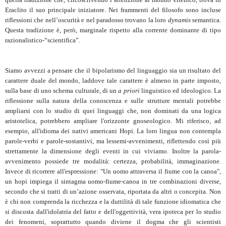
Eraclito il suo principale iniziatore. Nei frammenti del filosofo sono incluse
riflessioni che nell’oscurità e nel paradosso trovano la loro
dynamis
semantica.
Questa tradizione è, però, marginale rispetto alla corrente dominante di tipo
razionalistico-“scientifica”.
Siamo avvezzi a pensare che il bipolarismo del linguaggio sia un risultato del
carattere duale del mondo, laddove tale carattere è almeno in parte imposto,
sulla base di uno schema culturale, di un
a priori
linguistico ed ideologico. La
riflessione sulla natura della conoscenza e sulle strutture mentali potrebbe
ampliarsi con lo studio di quei linguaggi che, non dominati da una logica
aristotelica, potrebbero ampliare l'orizzonte gnoseologico. Mi riferisco, ad
esempio, all'idioma dei nativi americani Hopi. La loro lingua non contempla
parole-verbi e parole-sostantivi, ma lessemi-avvenimenti, riflettendo così più
strettamente la dimensione degli eventi in cui viviamo. Inoltre la parola-
avvenimento possiede tre modalità: certezza, probabilità, immaginazione.
Invece di ricorrere all'espressione: "Un uomo attraversa il fiume con la canoa",
un hopi impiega il sintagma uomo-fiume-canoa in tre combinazioni diverse,
secondo che si tratti di un’azione osservata, riportata da altri o concepita. Non
è chi non comprenda la ricchezza e la duttilità di tale funzione idiomatica che
si discosta dall'idolatria del fatto e dell'oggettività, vera ipoteca per lo studio
dei fenomeni, soprattutto quando diviene il dogma che gli scientisti