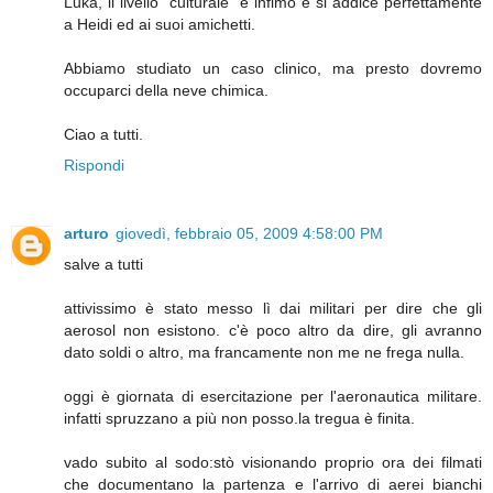
Luka, il livello "culturale" è infimo e si addice perfettamente
a Heidi ed ai suoi amichetti.
Abbiamo studiato un caso clinico, ma presto dovremo
occuparci della neve chimica.
Ciao a tutti.
Rispondi
arturo
giovedì, febbraio 05, 2009 4:58:00 PM
salve a tutti
attivissimo è stato messo lì dai militari per dire che gli
aerosol non esistono. c'è poco altro da dire, gli avranno
dato soldi o altro, ma francamente non me ne frega nulla.
oggi è giornata di esercitazione per l'aeronautica militare.
infatti spruzzano a più non posso.la tregua è finita.
vado subito al sodo:stò visionando proprio ora dei filmati
che documentano la partenza e l'arrivo di aerei bianchi